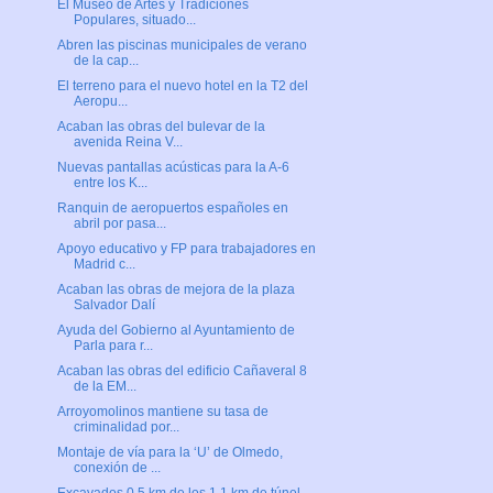
El Museo de Artes y Tradiciones
Populares, situado...
Abren las piscinas municipales de verano
de la cap...
El terreno para el nuevo hotel en la T2 del
Aeropu...
Acaban las obras del bulevar de la
avenida Reina V...
Nuevas pantallas acústicas para la A-6
entre los K...
Ranquin de aeropuertos españoles en
abril por pasa...
Apoyo educativo y FP para trabajadores en
Madrid c...
Acaban las obras de mejora de la plaza
Salvador Dalí
Ayuda del Gobierno al Ayuntamiento de
Parla para r...
Acaban las obras del edificio Cañaveral 8
de la EM...
Arroyomolinos mantiene su tasa de
criminalidad por...
Montaje de vía para la ‘U’ de Olmedo,
conexión de ...