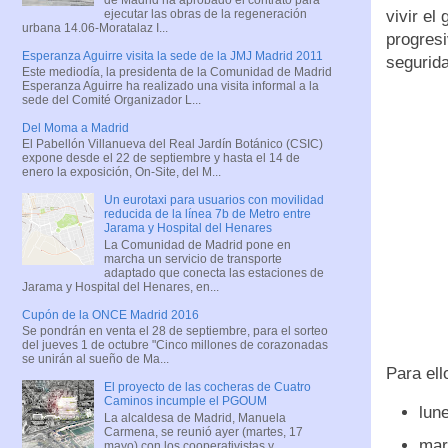
ejecutar las obras de la regeneración
vivir el
urbana 14.06-Moratalaz I...
progresi
Esperanza Aguirre visita la sede de la JMJ Madrid 2011
segurida
Este mediodía, la presidenta de la Comunidad de Madrid
Esperanza Aguirre ha realizado una visita informal a la
sede del Comité Organizador L...
Del Moma a Madrid
El Pabellón Villanueva del Real Jardín Botánico (CSIC)
expone desde el 22 de septiembre y hasta el 14 de
enero la exposición, On-Site, del M...
Un eurotaxi para usuarios con movilidad
reducida de la línea 7b de Metro entre
Jarama y Hospital del Henares
La Comunidad de Madrid pone en
marcha un servicio de transporte
adaptado que conecta las estaciones de
Jarama y Hospital del Henares, en...
Cupón de la ONCE Madrid 2016
Se pondrán en venta el 28 de septiembre, para el sorteo
del jueves 1 de octubre "Cinco millones de corazonadas
se unirán al sueño de Ma...
Para ell
El proyecto de las cocheras de Cuatro
Caminos incumple el PGOUM
lun
La alcaldesa de Madrid, Manuela
Carmena, se reunió ayer (martes, 17
mar
mayo) con los cooperativistas y