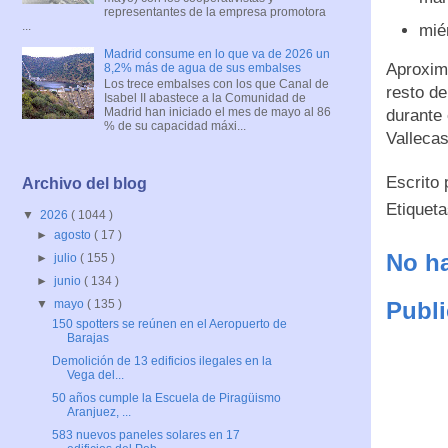
representantes de la empresa promotora
...
mié
Madrid consume en lo que va de 2026 un
Aproxima
8,2% más de agua de sus embalses
Los trece embalses con los que Canal de
resto de
Isabel II abastece a la Comunidad de
Madrid han iniciado el mes de mayo al 86
durante 
% de su capacidad máxi...
Vallecas
Escrito
Archivo del blog
Etiquet
▼
2026
( 1044 )
►
agosto
( 17 )
No ha
►
julio
( 155 )
►
junio
( 134 )
Publi
▼
mayo
( 135 )
150 spotters se reúnen en el Aeropuerto de
Barajas
Demolición de 13 edificios ilegales en la
Vega del...
50 años cumple la Escuela de Piragüismo
Aranjuez, ...
583 nuevos paneles solares en 17