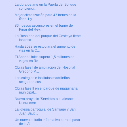
La obra de arte en la Puerta del Sol que
concienci...
Mejor climatización para 47 trenes de la
línea 1 y...
86 nuevos ascensores en el barrio de
Pinar del Rey...
La Rosaleda del parque del Oeste ya tiene
las rosa...
Hasta 2028 se estudiará el aumento de
vías en la C...
El Abono Único supera 1,5 millones de
viajes en Re...
Obras fase I de ampliación del Hospital
Gregorio M...
Los colegios e institutos madrileños
acogieron cas...
Obras fase II en el parque de maquinaria
municipal...
Nuevo proyecto ‘Servicios a tu alcance,
Usera cerc...
La iglesia parroquial de Santiago y San
Juan Bauti...
Un nuevo estudio informativo para el paso
de la Al...