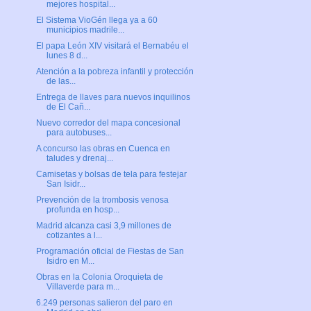
mejores hospital...
El Sistema VioGén llega ya a 60
municipios madrile...
El papa León XIV visitará el Bernabéu el
lunes 8 d...
Atención a la pobreza infantil y protección
de las...
Entrega de llaves para nuevos inquilinos
de El Cañ...
Nuevo corredor del mapa concesional
para autobuses...
A concurso las obras en Cuenca en
taludes y drenaj...
Camisetas y bolsas de tela para festejar
San Isidr...
Prevención de la trombosis venosa
profunda en hosp...
Madrid alcanza casi 3,9 millones de
cotizantes a l...
Programación oficial de Fiestas de San
Isidro en M...
Obras en la Colonia Oroquieta de
Villaverde para m...
6.249 personas salieron del paro en