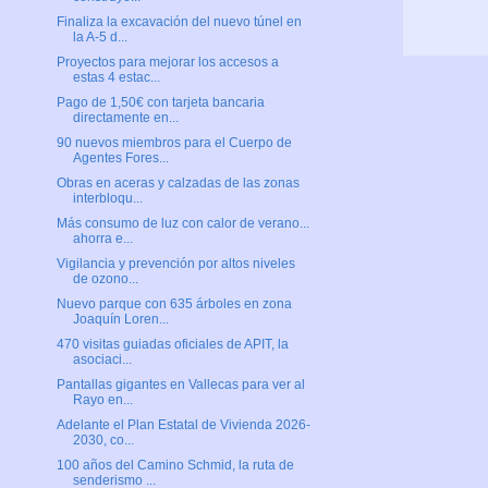
Finaliza la excavación del nuevo túnel en
la A-5 d...
Proyectos para mejorar los accesos a
estas 4 estac...
Pago de 1,50€ con tarjeta bancaria
directamente en...
90 nuevos miembros para el Cuerpo de
Agentes Fores...
Obras en aceras y calzadas de las zonas
interbloqu...
Más consumo de luz con calor de verano...
ahorra e...
Vigilancia y prevención por altos niveles
de ozono...
Nuevo parque con 635 árboles en zona
Joaquín Loren...
470 visitas guiadas oficiales de APIT, la
asociaci...
Pantallas gigantes en Vallecas para ver al
Rayo en...
Adelante el Plan Estatal de Vivienda 2026-
2030, co...
100 años del Camino Schmid, la ruta de
senderismo ...