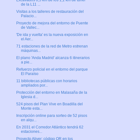
Excavados 0,5 km de los 1,1 km de túnel
de la L11 ...
Visitas a los talleres de restauración del
Palacio...
Proyecto de mejora del entorno de Puente
de Vallec...
'De ida y vuelta' es la nueva exposición en
el Aer...
71 estaciones de la red de Metro estrenan
máquinas...
El plano 'Anda Madrid' alcanza 6 itinerarios
a pie...
Refuerzo policial en el entorno del parque
El Paraíso
11 bibliotecas públicas con horarios
ampliados por...
Protección del entorno en Malasaña de la
Iglesia d...
524 pisos del Plan Vive en Boadilla del
Monte esta...
Inscripción online para sorteo de 52 pisos
en alqu...
En 2031 el Corredor Atlántico tendrá 62
estaciones...
Proyecto Aliver: código QR en los