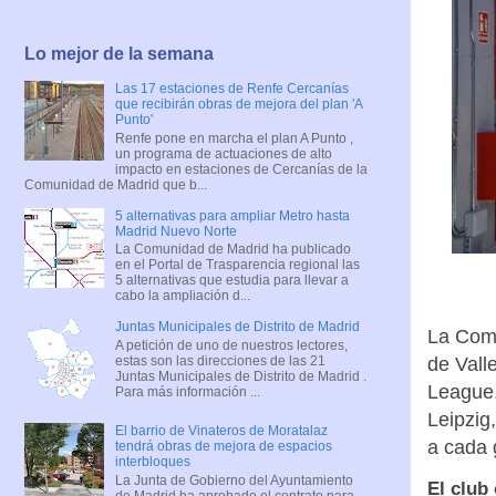
Lo mejor de la semana
Las 17 estaciones de Renfe Cercanías
que recibirán obras de mejora del plan 'A
Punto'
Renfe pone en marcha el plan A Punto ,
un programa de actuaciones de alto
impacto en estaciones de Cercanías de la
Comunidad de Madrid que b...
5 alternativas para ampliar Metro hasta
Madrid Nuevo Norte
La Comunidad de Madrid ha publicado
en el Portal de Trasparencia regional las
5 alternativas que estudia para llevar a
cabo la ampliación d...
Juntas Municipales de Distrito de Madrid
La Comu
A petición de uno de nuestros lectores,
estas son las direcciones de las 21
de Vall
Juntas Municipales de Distrito de Madrid .
League
Para más información ...
Leipzig
El barrio de Vinateros de Moratalaz
a cada 
tendrá obras de mejora de espacios
interbloques
La Junta de Gobierno del Ayuntamiento
El club
de Madrid ha aprobado el contrato para