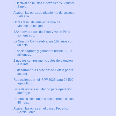
El festival de música electrónica 'A Summer
Story'...
Acaban las obras de plataforma del acceso
LAV a la...
Obras fase I del nuevo parque de
Montecarmelo junt...
422 nuevos pisos del Plan Vive en Pinto
son entreg...
La Guardia Civil celebra sus 182 años con
un acto ...
El sector agrario y ganadero recibe 39,19
millones...
2 nuevos centros municipales de atención
a la infa...
El desarrollo 'La Estación' de Getafe podrá
acoger...
Reducciones en el IRPF 2025 para 24.500
agricultor...
Lista de espera en Madrid para operación
quirúrgic...
Pruebas a cielo abierto con 2 trenes de los
48 nue...
Acaban las obras en el paseo Federico
García Lorca...