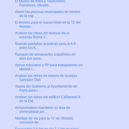
El Museo de Artes y Tradiciones
Populares, situado...
Abren las piscinas municipales de verano
de la cap...
El terreno para el nuevo hotel en la T2 del
Aeropu...
Acaban las obras del bulevar de la
avenida Reina V...
Nuevas pantallas acústicas para la A-6
entre los K...
Ranquin de aeropuertos españoles en
abril por pasa...
Apoyo educativo y FP para trabajadores en
Madrid c...
Acaban las obras de mejora de la plaza
Salvador Dalí
Ayuda del Gobierno al Ayuntamiento de
Parla para r...
Acaban las obras del edificio Cañaveral 8
de la EM...
Arroyomolinos mantiene su tasa de
criminalidad por...
Montaje de vía para la ‘U’ de Olmedo,
conexión de ...