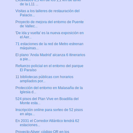
Excavados 0,5 km de los 1,1 km de túnel
de la L11 ...
Visitas a los talleres de restauración del
Palacio...
Proyecto de mejora del entorno de Puente
de Vallec...
'De ida y vuelta' es la nueva exposición en
el Aer...
71 estaciones de la red de Metro estrenan
máquinas...
El plano 'Anda Madrid' alcanza 6 itinerarios
a pie...
Refuerzo policial en el entorno del parque
El Paraíso
11 bibliotecas públicas con horarios
ampliados por...
Protección del entorno en Malasaña de la
Iglesia d...
524 pisos del Plan Vive en Boadilla del
Monte esta...
Inscripción online para sorteo de 52 pisos
en alqu...
En 2031 el Corredor Atlántico tendrá 62
estaciones...
Proyecto Aliver: código QR en los