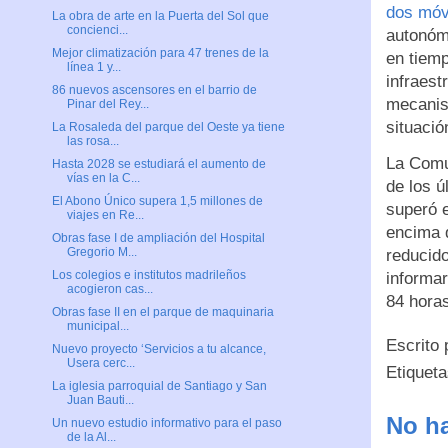
dos móv
La obra de arte en la Puerta del Sol que
concienci...
autonóm
Mejor climatización para 47 trenes de la
en tiemp
línea 1 y...
infraest
86 nuevos ascensores en el barrio de
mecanis
Pinar del Rey...
situació
La Rosaleda del parque del Oeste ya tiene
las rosa...
La Comun
Hasta 2028 se estudiará el aumento de
vías en la C...
de los ú
El Abono Único supera 1,5 millones de
superó e
viajes en Re...
encima 
Obras fase I de ampliación del Hospital
Gregorio M...
reducid
Los colegios e institutos madrileños
informar
acogieron cas...
84 horas
Obras fase II en el parque de maquinaria
municipal...
Escrito
Nuevo proyecto ‘Servicios a tu alcance,
Usera cerc...
Etiquet
La iglesia parroquial de Santiago y San
Juan Bauti...
No ha
Un nuevo estudio informativo para el paso
de la Al...