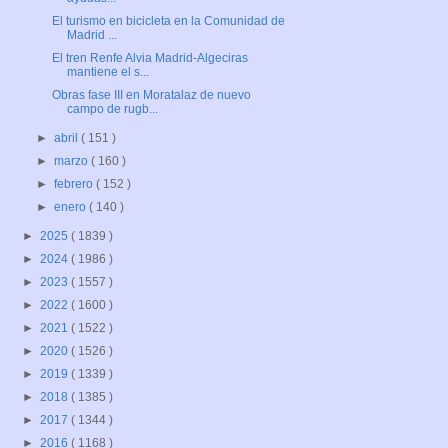
El turismo en bicicleta en la Comunidad de
Madrid ...
El tren Renfe Alvia Madrid-Algeciras
mantiene el s...
Obras fase III en Moratalaz de nuevo
campo de rugb...
►
abril
( 151 )
►
marzo
( 160 )
►
febrero
( 152 )
►
enero
( 140 )
►
2025
( 1839 )
►
2024
( 1986 )
►
2023
( 1557 )
►
2022
( 1600 )
►
2021
( 1522 )
►
2020
( 1526 )
►
2019
( 1339 )
►
2018
( 1385 )
►
2017
( 1344 )
►
2016
( 1168 )