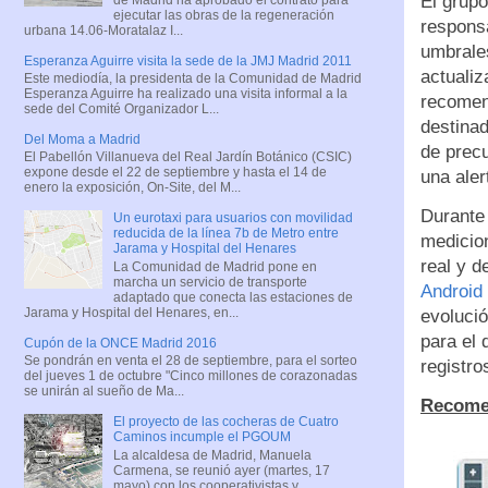
El grupo
ejecutar las obras de la regeneración
respons
urbana 14.06-Moratalaz I...
umbrales
Esperanza Aguirre visita la sede de la JMJ Madrid 2011
actuali
Este mediodía, la presidenta de la Comunidad de Madrid
Esperanza Aguirre ha realizado una visita informal a la
recomend
sede del Comité Organizador L...
destinad
Del Moma a Madrid
de precu
El Pabellón Villanueva del Real Jardín Botánico (CSIC)
expone desde el 22 de septiembre y hasta el 14 de
una aler
enero la exposición, On-Site, del M...
Durante
Un eurotaxi para usuarios con movilidad
reducida de la línea 7b de Metro entre
medicio
Jarama y Hospital del Henares
real y d
La Comunidad de Madrid pone en
marcha un servicio de transporte
Android
adaptado que conecta las estaciones de
Jarama y Hospital del Henares, en...
evolució
para el 
Cupón de la ONCE Madrid 2016
Se pondrán en venta el 28 de septiembre, para el sorteo
registro
del jueves 1 de octubre "Cinco millones de corazonadas
se unirán al sueño de Ma...
Recomen
El proyecto de las cocheras de Cuatro
Caminos incumple el PGOUM
La alcaldesa de Madrid, Manuela
Carmena, se reunió ayer (martes, 17
mayo) con los cooperativistas y