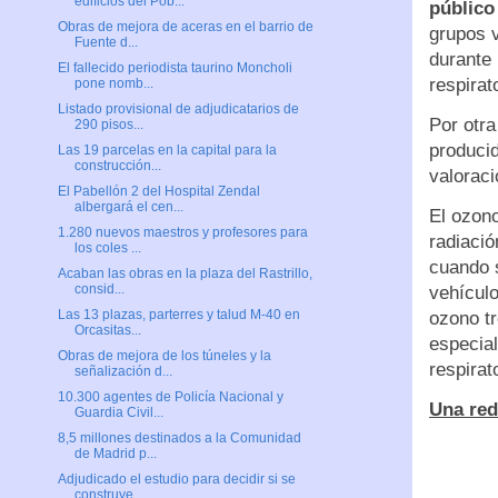
edificios del Pob...
público
Obras de mejora de aceras en el barrio de
grupos v
Fuente d...
durante 
El fallecido periodista taurino Moncholi
respirat
pone nomb...
Listado provisional de adjudicatarios de
Por otra
290 pisos...
producid
Las 19 parcelas en la capital para la
construcción...
valoraci
El Pabellón 2 del Hospital Zendal
albergará el cen...
El ozono
1.280 nuevos maestros y profesores para
radiació
los coles ...
cuando 
Acaban las obras en la plaza del Rastrillo,
consid...
vehículo
Las 13 plazas, parterres y talud M-40 en
ozono t
Orcasitas...
especia
Obras de mejora de los túneles y la
respirat
señalización d...
10.300 agentes de Policía Nacional y
Una red
Guardia Civil...
8,5 millones destinados a la Comunidad
de Madrid p...
Adjudicado el estudio para decidir si se
construye...