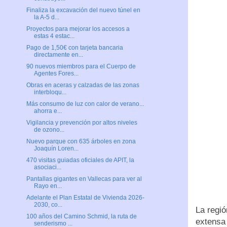
Finaliza la excavación del nuevo túnel en
la A-5 d...
Proyectos para mejorar los accesos a
estas 4 estac...
Pago de 1,50€ con tarjeta bancaria
directamente en...
90 nuevos miembros para el Cuerpo de
Agentes Fores...
Obras en aceras y calzadas de las zonas
interbloqu...
Más consumo de luz con calor de verano...
ahorra e...
Vigilancia y prevención por altos niveles
de ozono...
Nuevo parque con 635 árboles en zona
Joaquín Loren...
470 visitas guiadas oficiales de APIT, la
asociaci...
Pantallas gigantes en Vallecas para ver al
Rayo en...
Adelante el Plan Estatal de Vivienda 2026-
2030, co...
La regi
100 años del Camino Schmid, la ruta de
extensa
senderismo ...