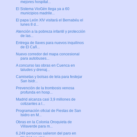
mejores hospital...
El Sistema VioGén llega ya a 60
municipios madrile...
El papa León XIV visitará el Bernabéu el
lunes 8 d...
Atención a la pobreza infantil y protección
de las...
Entrega de llaves para nuevos inquilinos
de El Cañ...
Nuevo corredor del mapa concesional
para autobuses...
A concurso las obras en Cuenca en
taludes y drenaj...
Camisetas y bolsas de tela para festejar
San Isidr...
Prevención de la trombosis venosa
profunda en hosp...
Madrid alcanza casi 3,9 millones de
cotizantes a l...
Programación oficial de Fiestas de San
Isidro en M...
Obras en la Colonia Oroquieta de
Villaverde para m...
6.249 personas salieron del paro en