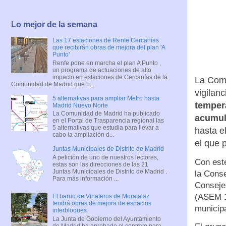
Lo mejor de la semana
Las 17 estaciones de Renfe Cercanías
que recibirán obras de mejora del plan 'A
Punto'
Renfe pone en marcha el plan A Punto ,
un programa de actuaciones de alto
impacto en estaciones de Cercanías de la
La Comu
Comunidad de Madrid que b...
vigilan
5 alternativas para ampliar Metro hasta
tempera
Madrid Nuevo Norte
La Comunidad de Madrid ha publicado
acumul
en el Portal de Trasparencia regional las
5 alternativas que estudia para llevar a
hasta e
cabo la ampliación d...
el que 
Juntas Municipales de Distrito de Madrid
A petición de uno de nuestros lectores,
Con este
estas son las direcciones de las 21
Juntas Municipales de Distrito de Madrid .
la Conse
Para más información ...
Conseje
(ASEM 1
El barrio de Vinateros de Moratalaz
tendrá obras de mejora de espacios
municip
interbloques
La Junta de Gobierno del Ayuntamiento
de Madrid ha aprobado el contrato para