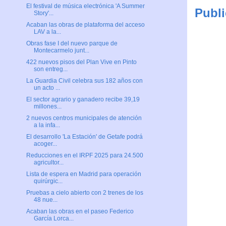
El festival de música electrónica 'A Summer
Publi
Story'...
Acaban las obras de plataforma del acceso
LAV a la...
Obras fase I del nuevo parque de
Montecarmelo junt...
422 nuevos pisos del Plan Vive en Pinto
son entreg...
La Guardia Civil celebra sus 182 años con
un acto ...
El sector agrario y ganadero recibe 39,19
millones...
2 nuevos centros municipales de atención
a la infa...
El desarrollo 'La Estación' de Getafe podrá
acoger...
Reducciones en el IRPF 2025 para 24.500
agricultor...
Lista de espera en Madrid para operación
quirúrgic...
Pruebas a cielo abierto con 2 trenes de los
48 nue...
Acaban las obras en el paseo Federico
García Lorca...