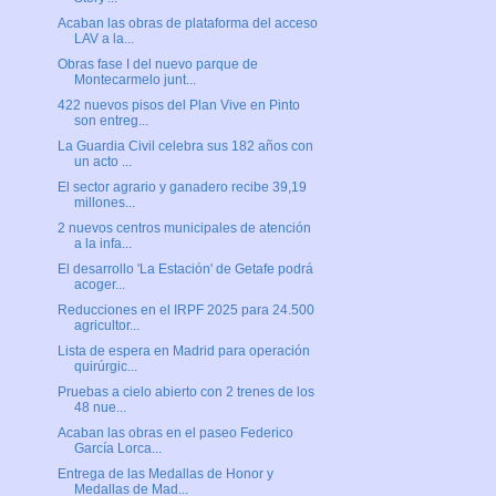
Acaban las obras de plataforma del acceso
LAV a la...
Obras fase I del nuevo parque de
Montecarmelo junt...
422 nuevos pisos del Plan Vive en Pinto
son entreg...
La Guardia Civil celebra sus 182 años con
un acto ...
El sector agrario y ganadero recibe 39,19
millones...
2 nuevos centros municipales de atención
a la infa...
El desarrollo 'La Estación' de Getafe podrá
acoger...
Reducciones en el IRPF 2025 para 24.500
agricultor...
Lista de espera en Madrid para operación
quirúrgic...
Pruebas a cielo abierto con 2 trenes de los
48 nue...
Acaban las obras en el paseo Federico
García Lorca...
Entrega de las Medallas de Honor y
Medallas de Mad...