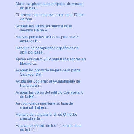
Abren las piscinas municipales de verano
de la cap...
El terreno para el nuevo hotel en la T2 del
Aeropu...
Acaban las obras del bulevar de la
avenida Reina V...
Nuevas pantallas acústicas para la A-6
entre los K...
Ranquin de aeropuertos españoles en
abril por pasa...
Apoyo educativo y FP para trabajadores en
Madrid c...
Acaban las obras de mejora de la plaza
Salvador Dalí
Ayuda del Gobierno al Ayuntamiento de
Parla para r...
Acaban las obras del edificio Cañaveral 8
de la EM...
Arroyomolinos mantiene su tasa de
criminalidad por...
Montaje de vía para la ‘U’ de Olmedo,
conexión de ...
Excavados 0,5 km de los 1,1 km de túnel
de la L11 ...