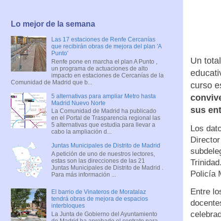
Lo mejor de la semana
Las 17 estaciones de Renfe Cercanías
que recibirán obras de mejora del plan 'A
Punto'
Un tota
Renfe pone en marcha el plan A Punto ,
un programa de actuaciones de alto
educati
impacto en estaciones de Cercanías de la
Comunidad de Madrid que b...
curso e
5 alternativas para ampliar Metro hasta
convive
Madrid Nuevo Norte
sus en
La Comunidad de Madrid ha publicado
en el Portal de Trasparencia regional las
5 alternativas que estudia para llevar a
Los dato
cabo la ampliación d...
Director
Juntas Municipales de Distrito de Madrid
subdele
A petición de uno de nuestros lectores,
estas son las direcciones de las 21
Trinidad
Juntas Municipales de Distrito de Madrid .
Policía 
Para más información ...
Entre lo
El barrio de Vinateros de Moratalaz
tendrá obras de mejora de espacios
docentes
interbloques
celebrad
La Junta de Gobierno del Ayuntamiento
de Madrid ha aprobado el contrato para