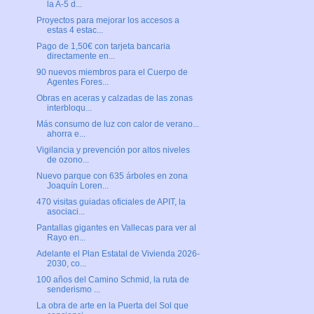
la A-5 d...
Proyectos para mejorar los accesos a
estas 4 estac...
Pago de 1,50€ con tarjeta bancaria
directamente en...
90 nuevos miembros para el Cuerpo de
Agentes Fores...
Obras en aceras y calzadas de las zonas
interbloqu...
Más consumo de luz con calor de verano...
ahorra e...
Vigilancia y prevención por altos niveles
de ozono...
Nuevo parque con 635 árboles en zona
Joaquín Loren...
470 visitas guiadas oficiales de APIT, la
asociaci...
Pantallas gigantes en Vallecas para ver al
Rayo en...
Adelante el Plan Estatal de Vivienda 2026-
2030, co...
100 años del Camino Schmid, la ruta de
senderismo ...
La obra de arte en la Puerta del Sol que