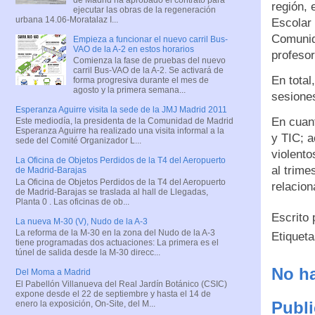
región, 
ejecutar las obras de la regeneración
urbana 14.06-Moratalaz I...
Escolar 
Comunida
Empieza a funcionar el nuevo carril Bus-
VAO de la A-2 en estos horarios
profesor
Comienza la fase de pruebas del nuevo
carril Bus-VAO de la A-2. Se activará de
En total
forma progresiva durante el mes de
agosto y la primera semana...
sesione
Esperanza Aguirre visita la sede de la JMJ Madrid 2011
En cuant
Este mediodía, la presidenta de la Comunidad de Madrid
Esperanza Aguirre ha realizado una visita informal a la
y TIC; a
sede del Comité Organizador L...
violento
La Oficina de Objetos Perdidos de la T4 del Aeropuerto
al trime
de Madrid-Barajas
La Oficina de Objetos Perdidos de la T4 del Aeropuerto
relacion
de Madrid-Barajas se traslada al hall de Llegadas,
Planta 0 . Las oficinas de ob...
Escrito
La nueva M-30 (V), Nudo de la A-3
La reforma de la M-30 en la zona del Nudo de la A-3
Etiquet
tiene programadas dos actuaciones: La primera es el
túnel de salida desde la M-30 direcc...
No ha
Del Moma a Madrid
El Pabellón Villanueva del Real Jardín Botánico (CSIC)
expone desde el 22 de septiembre y hasta el 14 de
Publi
enero la exposición, On-Site, del M...