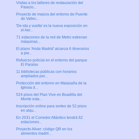
Visitas a los talleres de restauración del
Palacio...
Proyecto de mejora del entorno de Puente
de Vallec...
'De ida y vuelta' es la nueva exposición en
el Aer...
71 estaciones de la red de Metro estrenan
máquinas...
El plano 'Anda Madrid' alcanza 6 itinerarios
a pie...
Refuerzo policial en el entorno del parque
El Paraíso
11 bibliotecas públicas con horarios
ampliados por...
Protección del entorno en Malasaña de la
Iglesia d...
524 pisos del Plan Vive en Boadilla del
Monte esta...
Inscripción online para sorteo de 52 pisos
en alqu...
En 2031 el Corredor Atlántico tendrá 62
estaciones...
Proyecto Aliver: código QR en los
alimentos madril...