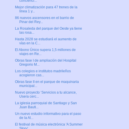
concienci...
Mejor climatización para 47 trenes de la
línea 1 y...
86 nuevos ascensores en el barrio de
Pinar del Rey...
La Rosaleda del parque del Oeste ya tiene
las rosa...
Hasta 2028 se estudiará el aumento de
vías en la C...
El Abono Único supera 1,5 millones de
viajes en Re...
Obras fase I de ampliación del Hospital
Gregorio M...
Los colegios e institutos madrileños
acogieron cas...
Obras fase II en el parque de maquinaria
municipal...
Nuevo proyecto ‘Servicios a tu alcance,
Usera cerc...
La iglesia parroquial de Santiago y San
Juan Bauti...
Un nuevo estudio informativo para el paso
de la Al...
El festival de música electrónica 'A Summer
Story'...