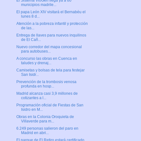
El Sistema VioGén llega ya a 60
municipios madrile...
El papa León XIV visitará el Bernabéu el
lunes 8 d...
Atención a la pobreza infantil y protección
de las...
Entrega de llaves para nuevos inquilinos
de El Cañ...
Nuevo corredor del mapa concesional
para autobuses...
A concurso las obras en Cuenca en
taludes y drenaj...
Camisetas y bolsas de tela para festejar
San Isidr...
Prevención de la trombosis venosa
profunda en hosp...
Madrid alcanza casi 3,9 millones de
cotizantes a l...
Programación oficial de Fiestas de San
Isidro en M...
Obras en la Colonia Oroquieta de
Villaverde para m...
6.249 personas salieron del paro en
Madrid en abri...
El parque de El Retiro estará certificado