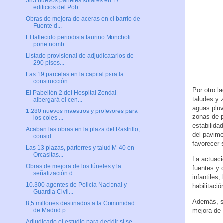
583 nuevos paneles solares en 17
edificios del Pob...
Obras de mejora de aceras en el barrio de
Fuente d...
El fallecido periodista taurino Moncholi
pone nomb...
Listado provisional de adjudicatarios de
290 pisos...
Las 19 parcelas en la capital para la
construcción...
Por otro l
El Pabellón 2 del Hospital Zendal
taludes y 
albergará el cen...
aguas pluv
1.280 nuevos maestros y profesores para
zonas de p
los coles ...
estabilida
Acaban las obras en la plaza del Rastrillo,
del pavime
consid...
favorecer 
Las 13 plazas, parterres y talud M-40 en
Orcasitas...
La actuaci
Obras de mejora de los túneles y la
fuentes y 
señalización d...
infantiles
10.300 agentes de Policía Nacional y
habilitaci
Guardia Civil...
Además, se
8,5 millones destinados a la Comunidad
mejora de 
de Madrid p...
Adjudicado el estudio para decidir si se