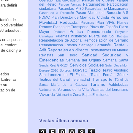
Palacio de Cibeles
Parque
Operación Mahou-Calderón
del Retiro
Parquímetros
Participación
Parque Ventas
ara definir
ciudadana
Pasarelas M-30
Pasarelas río Manzanares
Paseo Verde del Suroeste A-5
Paseo de la Dirección
Personas
PDMC Plan Director de Movilidad Ciclista
ntación de
Movilidad Reducida
Piscinas
Plan VIVE
Planes
 biodiversidad
Renove
Planos de Transporte
Plaza de España
Plaza
98 arbustos.
Política
Mayor
Promocionado
Podcast
Proyecto
Puentes históricos
Puerta del Sol
Canalejas
Rebajas
s en aquellas
Remodelación de Atocha
Remodelación de Serrano
Renfe -
el confort
Remodelación Estadio Santiago Bernabéu
Adif
Reportajes en directo
 de calor y a
Restaurantes en Madrid
Sanidad
Seguridad y
Revistas
San Isidro
Emergencias
Semana del Orgullo
Semana Santa
Servicios Sociales
Senda Real GR-124
Solar Decathlon
Teatro
Taxi-VTC
Teatro Auditorio
Europe 2010
Sorteos
estión
San Lorenzo de El Escorial
Teatro Fernán Gómez
Transporte
 Entre las
Teatros del Canal
Telemadrid
Túnel de
Turismo
e su
Valdebebas
Santa María de la Cabeza
Veranos de la Villa
Víctimas del terrorismo
tación de
Valdecarros
Vivienda
Zona Bajas Emisiones
Voluntarios
Visitas última semana
2
5
9
0
8
1