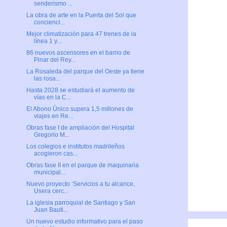
senderismo ...
La obra de arte en la Puerta del Sol que
concienci...
Mejor climatización para 47 trenes de la
línea 1 y...
86 nuevos ascensores en el barrio de
Pinar del Rey...
La Rosaleda del parque del Oeste ya tiene
las rosa...
Hasta 2028 se estudiará el aumento de
vías en la C...
El Abono Único supera 1,5 millones de
viajes en Re...
Obras fase I de ampliación del Hospital
Gregorio M...
Los colegios e institutos madrileños
acogieron cas...
Obras fase II en el parque de maquinaria
municipal...
Nuevo proyecto ‘Servicios a tu alcance,
Usera cerc...
La iglesia parroquial de Santiago y San
Juan Bauti...
Un nuevo estudio informativo para el paso