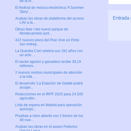
de la Al...
El festival de música electrónica 'A Summer
Story'...
Entrada 
Acaban las obras de plataforma del acceso
LAV a la...
Obras fase I del nuevo parque de
Montecarmelo junt...
422 nuevos pisos del Plan Vive en Pinto
son entreg...
La Guardia Civil celebra sus 182 años con
un acto ...
El sector agrario y ganadero recibe 39,19
millones...
2 nuevos centros municipales de atención
a la infa...
El desarrollo 'La Estación' de Getafe podrá
acoger...
Reducciones en el IRPF 2025 para 24.500
agricultor...
Lista de espera en Madrid para operación
quirúrgic...
Pruebas a cielo abierto con 2 trenes de los
48 nue...
Acaban las obras en el paseo Federico
García Lorca...