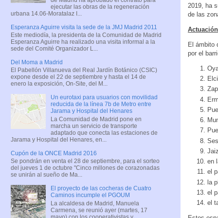
2019, ha s
ejecutar las obras de la regeneración
urbana 14.06-Moratalaz I...
de las zon
Esperanza Aguirre visita la sede de la JMJ Madrid 2011
Actuación
Este mediodía, la presidenta de la Comunidad de Madrid
Esperanza Aguirre ha realizado una visita informal a la
El ámbito 
sede del Comité Organizador L...
por el bar
Del Moma a Madrid
Oya
El Pabellón Villanueva del Real Jardín Botánico (CSIC)
expone desde el 22 de septiembre y hasta el 14 de
Elc
enero la exposición, On-Site, del M...
Zap
Un eurotaxi para usuarios con movilidad
Er
reducida de la línea 7b de Metro entre
Pue
Jarama y Hospital del Henares
La Comunidad de Madrid pone en
Mun
marcha un servicio de transporte
Pue
adaptado que conecta las estaciones de
Jarama y Hospital del Henares, en...
Ses
Jai
Cupón de la ONCE Madrid 2016
en 
Se pondrán en venta el 28 de septiembre, para el sorteo
del jueves 1 de octubre "Cinco millones de corazonadas
el p
se unirán al sueño de Ma...
la 
El proyecto de las cocheras de Cuatro
el 
Caminos incumple el PGOUM
el t
La alcaldesa de Madrid, Manuela
Carmena, se reunió ayer (martes, 17
mayo) con los cooperativistas y
Estos espa