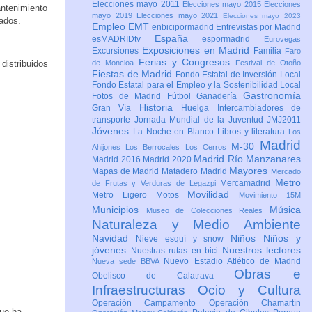
Elecciones mayo 2011
Elecciones mayo 2015
Elecciones
antenimiento
mayo 2019
Elecciones mayo 2021
Elecciones mayo 2023
tados.
Empleo
EMT
enbicipormadrid
Entrevistas por Madrid
España
esMADRIDtv
espormadrid
Eurovegas
Exposiciones en Madrid
Excursiones
Familia
Faro
Ferias y Congresos
distribuidos
de Moncloa
Festival de Otoño
Fiestas de Madrid
Fondo Estatal de Inversión Local
Fondo Estatal para el Empleo y la Sostenibilidad Local
Gastronomía
Fotos de Madrid
Fútbol
Ganadería
Historia
Gran Vía
Huelga
Intercambiadores de
transporte
Jornada Mundial de la Juventud JMJ2011
Jóvenes
La Noche en Blanco
Libros y literatura
Los
Madrid
M-30
Ahijones
Los Berrocales
Los Cerros
Madrid Río Manzanares
Madrid 2016
Madrid 2020
Mayores
Mapas de Madrid
Matadero Madrid
Mercado
Metro
Mercamadrid
de Frutas y Verduras de Legazpi
Movilidad
Metro Ligero
Motos
Movimiento 15M
Municipios
Música
Museo de Colecciones Reales
Naturaleza y Medio Ambiente
Navidad
Niños
Niños y
Nieve esquí y snow
jóvenes
Nuestros lectores
Nuestras rutas en bici
Nuevo Estadio Atlético de Madrid
Nueva sede BBVA
Obras e
Obelisco de Calatrava
Infraestructuras
Ocio y Cultura
Operación Campamento
Operación Chamartín
que ha