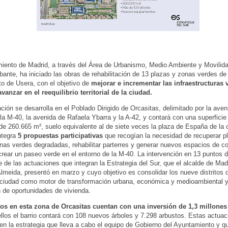
iento de Madrid, a través del Área de Urbanismo, Medio Ambiente y Movilidad
bante, ha iniciado las obras de rehabilitación de 13 plazas y zonas verdes de
ito de Usera, con el objetivo de
mejorar e incrementar las infraestructuras 
vanzar en el reequilibrio territorial de la ciudad.
nción se desarrolla en el Poblado Dirigido de Orcasitas, delimitado por la aven
la M-40, la avenida de Rafaela Ybarra y la A-42, y contará con una superficie 
de 260.665 m², suelo equivalente al de siete veces la plaza de España de la c
ntegra
5 propuestas participativas
que recogían la necesidad de recuperar p
nas verdes degradadas, rehabilitar parterres y generar nuevos espacios de c
rear un paseo verde en el entorno de la M-40. La intervención en 13 puntos de
e de las actuaciones que integran la Estrategia del Sur, que el alcalde de Mad
lmeida, presentó en marzo y cuyo objetivo es consolidar los nueve distritos d
 ciudad como motor de transformación urbana, económica y medioambiental 
 de oportunidades de vivienda.
jos en esta zona de Orcasitas cuentan con una inversión de 1,3 millones
ellos el barrio contará con 108 nuevos árboles y 7.298 arbustos. Estas actua
n la estrategia que lleva a cabo el equipo de Gobierno del Ayuntamiento y q