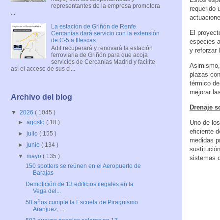
representantes de la empresa promotora
requerido 
...
actuacione
La estación de Griñón de Renfe
El proyect
Cercanías dará servicio con la extensión
de C-5 a Illescas
especies a
Adif recuperará y renovará la estación
y reforzar
ferroviaria de Griñón para que acoja
servicios de Cercanías Madrid y facilite
Asimismo, 
así el acceso de sus ci...
plazas con
térmico de
mejorar la
Archivo del blog
Drenaje so
▼
2026
( 1045 )
Uno de los
►
agosto
( 18 )
eficiente 
►
julio
( 155 )
medidas pr
►
junio
( 134 )
sustitució
▼
mayo
( 135 )
sistemas d
150 spotters se reúnen en el Aeropuerto de
Barajas
Demolición de 13 edificios ilegales en la
Vega del...
50 años cumple la Escuela de Piragüismo
Aranjuez, ...