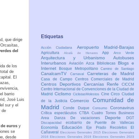
Etiquetas
, que dirige
 Orcasitas,
Aeropuerto Madrid-Barajas
Acción Ciudadana
verdes del
Agricultura
App
Arco Verde
Alcalá de Henares
Arquitectura y Urbanismo
Autobuses
Interurbanos
Blogs e
Aviación
Azca
Bibliotecas
ida de los
Internet
Bosque Metropolitano
Camino de Santiago
total de
CanalcamTV
Carreteras de Madrid
Carnaval
apital. El
Casa de Campo
Centros Comerciales de Madrid
lazas,
Centros Deportivos
Cercanías Renfe
CICCM
onvivencia,
Centro Internacional de Convenciones de la Ciudad de
Ciclismo
l barrio
Madrid
Cine
Circo
Ciudad
CiclistasMolestos
Comunidad de
rid, José Luis
Comercio
de la Justicia
el sur y el
Madrid
Coronavirus
Conde Duque
Consumo
y de
Crítica espectáculos
CTBA Cuatro Torres Business
Deporte
Area
Danza
De vacaciones
DGT
ecobarrio de Puente de Vallecas
Discapacidad
 de euros
y
Educación
Economía
Eje Prado Recoletos
El
ciones se
Cañaveral
Elecciones Generales 2015
Elecciones Generales
ue, desde
2016
Elecciones Generales 2019
Elecciones Generales 2023