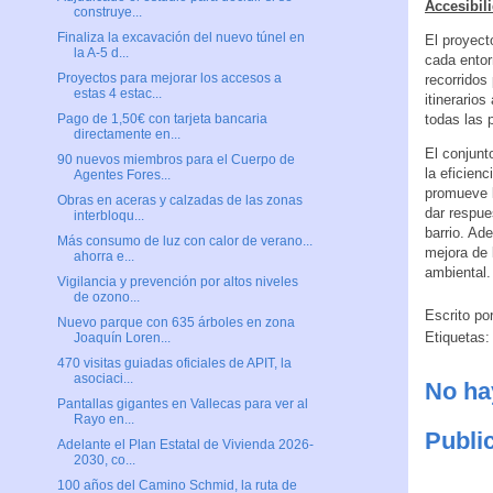
Accesibil
construye...
Finaliza la excavación del nuevo túnel en
El proyect
la A-5 d...
cada entor
Proyectos para mejorar los accesos a
recorridos
estas 4 estac...
itinerario
todas las 
Pago de 1,50€ con tarjeta bancaria
directamente en...
El conjunt
90 nuevos miembros para el Cuerpo de
la eficien
Agentes Fores...
promueve l
Obras en aceras y calzadas de las zonas
dar respue
interbloqu...
barrio. Ad
Más consumo de luz con calor de verano...
mejora de 
ahorra e...
ambiental
Vigilancia y prevención por altos niveles
de ozono...
Escrito po
Nuevo parque con 635 árboles en zona
Etiquetas
Joaquín Loren...
470 visitas guiadas oficiales de APIT, la
asociaci...
No ha
Pantallas gigantes en Vallecas para ver al
Rayo en...
Publi
Adelante el Plan Estatal de Vivienda 2026-
2030, co...
100 años del Camino Schmid, la ruta de