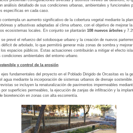
un análisis detallado de sus condiciones urbanas, ambientales y funcionales p
s específicas en cada caso.
o contempla un aumento significativo de la cobertura vegetal mediante la pla
rbóreas y arbustivas adaptadas al clima urbano, con el objetivo de mejorar la
 los ecosistemas locales. En conjunto se plantarán
108 nuevos árboles
y 7.2
se prevé el refuerzo del sotobosque urbano y la creación de nuevos parterre
 déficit de arbolado, lo que permitirá generar más zonas de sombra y mejorar 
 los espacios públicos. Estas actuaciones contribuirán a mitigar el efecto isla
s condiciones ambientales del entorno urbano.
stenible y control de la erosión
 ejes fundamentales del proyecto en el Poblado Dirigido de Orcasitas es la g
del agua mediante la incorporación de sistemas urbanos de drenaje sostenible.
evistas se incluyen la renaturalización de pavimentos impermeables mediant
n por superficies permeables, la ejecución de zanjas de infiltración y la implan
e bioretención en zonas con alta escorrentía.