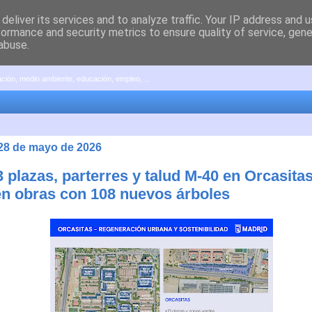
deliver its services and to analyze traffic. Your IP address and 
formance and security metrics to ensure quality of service, gen
abuse.
pación, medio ambiente, educación, empleo, ...
 28 de mayo de 2026
 plazas, parterres y talud M-40 en Orcasita
en obras con 108 nuevos árboles