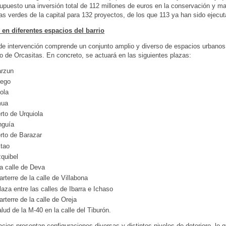
upuesto una inversión total de 112 millones de euros en la conservación y m
as verdes de la capital para 132 proyectos, de los que 113 ya han sido ejecu
 en diferentes espacios del barrio
de intervención comprende un conjunto amplio y diverso de espacios urbanos 
rio de Orcasitas. En concreto, se actuará en las siguientes plazas:
rzun
iego
ola
mua
rto de Urquiola
guía
rto de Barazar
tao
zquibel
la calle de Deva
arterre de la calle de Villabona
plaza entre las calles de Ibarra e Ichaso
parterre de la calle de Oreja
alud de la M-40 en la calle del Tiburón.
cios presentan configuraciones diversas y distintos niveles de deterioro, lo 