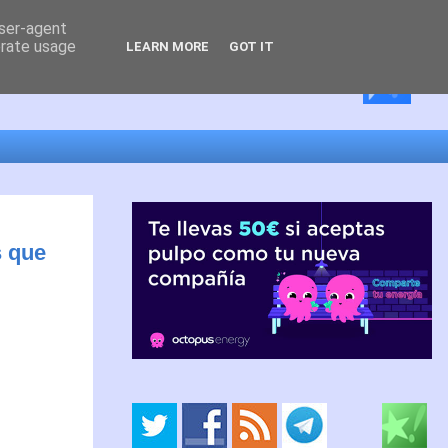
user-agent
erate usage
LEARN MORE
GOT IT
s que