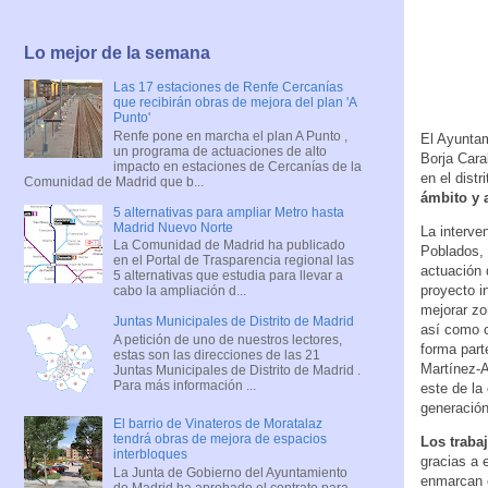
Lo mejor de la semana
Las 17 estaciones de Renfe Cercanías
que recibirán obras de mejora del plan 'A
Punto'
Renfe pone en marcha el plan A Punto ,
El Ayuntam
un programa de actuaciones de alto
Borja Cara
impacto en estaciones de Cercanías de la
en el distr
Comunidad de Madrid que b...
ámbito y a
5 alternativas para ampliar Metro hasta
Madrid Nuevo Norte
La interve
La Comunidad de Madrid ha publicado
Poblados, 
en el Portal de Trasparencia regional las
actuación 
5 alternativas que estudia para llevar a
proyecto i
cabo la ampliación d...
mejorar zo
Juntas Municipales de Distrito de Madrid
así como c
A petición de uno de nuestros lectores,
forma part
estas son las direcciones de las 21
Martínez-A
Juntas Municipales de Distrito de Madrid .
Para más información ...
este de la
generación
El barrio de Vinateros de Moratalaz
tendrá obras de mejora de espacios
Los traba
interbloques
gracias a 
La Junta de Gobierno del Ayuntamiento
enmarcan e
de Madrid ha aprobado el contrato para