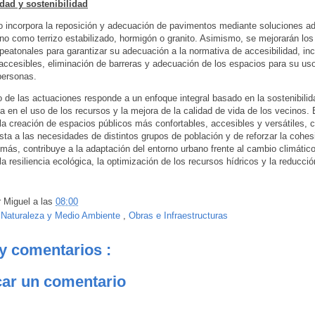
idad y sostenibilidad
o incorpora la reposición y adecuación de pavimentos mediante soluciones a
no como terrizo estabilizado, hormigón o granito. Asimismo, se mejorarán lo
 peatonales para garantizar su adecuación a la normativa de accesibilidad, in
s accesibles, eliminación de barreras y adecuación de los espacios para su uso
personas.
o de las actuaciones responde a un enfoque integral basado en la sostenibilid
cia en el uso de los recursos y la mejora de la calidad de vida de los vecinos. 
a creación de espacios públicos más confortables, accesibles y versátiles, 
sta a las necesidades de distintos grupos de población y de reforzar la cohesi
emás, contribuye a la adaptación del entorno urbano frente al cambio climátic
la resiliencia ecológica, la optimización de los recursos hídricos y la reducci
.
r
Miguel
a las
08:00
:
Naturaleza y Medio Ambiente
,
Obras e Infraestructuras
y comentarios :
car un comentario