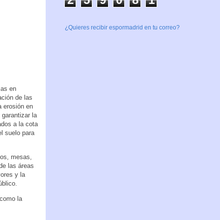
¿Quieres recibir espormadrid en tu correo?
cas en
ación de las
a erosión en
garantizar la
ados a la cota
l suelo para
ncos, mesas,
de las áreas
ores y la
úblico.
 como la