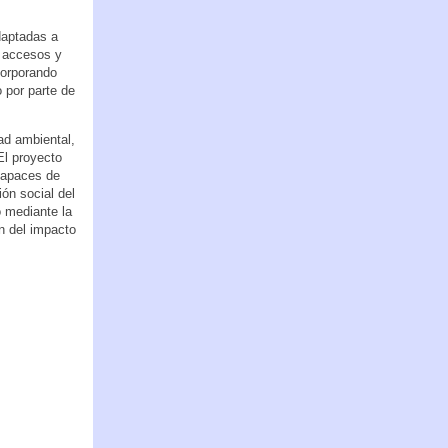
daptadas a
s accesos y
corporando
 por parte de
ad ambiental,
El proyecto
capaces de
ón social del
o mediante la
ón del impacto