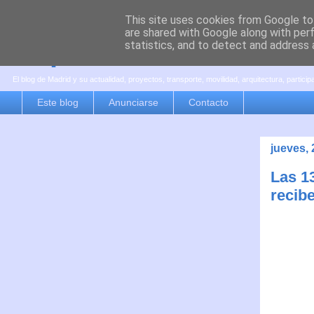
This site uses cookies from Google to 
are shared with Google along with per
es por madrid
statistics, and to detect and address 
El blog de Madrid y su actualidad, proyectos, transporte, movilidad, arquitectura, partici
Este blog
Anunciarse
Contacto
jueves,
Las 13
recib