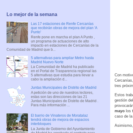
Lo mejor de la semana
Las 17 estaciones de Renfe Cercanías
que recibirán obras de mejora del plan 'A
Punto'
Renfe pone en marcha el plan A Punto ,
un programa de actuaciones de alto
impacto en estaciones de Cercanías de la
Comunidad de Madrid que b...
5 alternativas para ampliar Metro hasta
Madrid Nuevo Norte
La Comunidad de Madrid ha publicado
en el Portal de Trasparencia regional las
Con motivo
5 alternativas que estudia para llevar a
cabo la ampliación d...
Cercanías,
tres próxi
Juntas Municipales de Distrito de Madrid
A petición de uno de nuestros lectores,
Estos trab
estas son las direcciones de las 21
gestión de
Juntas Municipales de Distrito de Madrid .
Para más información ...
provocarán
mayo
los 
El barrio de Vinateros de Moratalaz
caso de la
tendrá obras de mejora de espacios
interbloques
Asimismo, 
La Junta de Gobierno del Ayuntamiento
de Madrid ha aprobado el contrato para