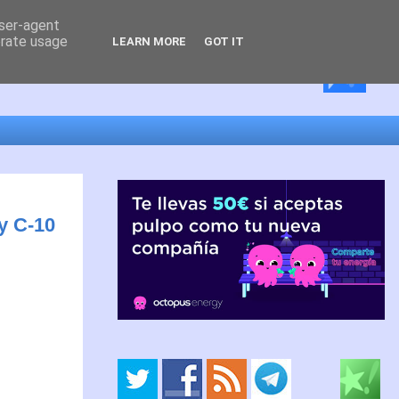
user-agent
erate usage
LEARN MORE
GOT IT
y C-10