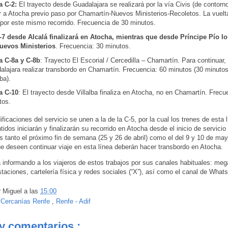
a C-2:
El trayecto desde Guadalajara se realizará por la vía Civis (de contorn
ar a Atocha previo paso por Chamartín-Nuevos Ministerios-Recoletos. La vuelt
 por este mismo recorrido. Frecuencia de 30 minutos.
-7 desde Alcalá finalizará en Atocha, mientras que desde Príncipe Pío lo
uevos Ministerios
. Frecuencia: 30 minutos.
a C-8a y C-8b
: Trayecto El Escorial / Cercedilla – Chamartín. Para continuar,
alajara realizar transbordo en Chamartín. Frecuencia: 60 minutos (30 minuto
lba).
a C-10
: El trayecto desde Villalba finaliza en Atocha, no en Chamartín. Frecu
tos.
ficaciones del servicio se unen a la de la C-5, por la cual los trenes de esta 
idos iniciarán y finalizarán su recorrido en Atocha desde el inicio de servicio
s tanto el próximo fin de semana (25 y 26 de abril) como el del 9 y 10 de ma
ue deseen continuar viaje en esta línea deberán hacer transbordo en Atocha.
 informando a los viajeros de estos trabajos por sus canales habituales: meg
staciones, cartelería física y redes sociales (“X”), así como el canal de What
r
Miguel
a las
15:00
:
Cercanías Renfe
,
Renfe - Adif
y comentarios :