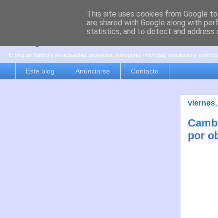
This site uses cookies from Google to 
are shared with Google along with per
es por madrid
statistics, and to detect and address 
El blog de Madrid y su actualidad, proyectos, transporte, movilidad, arquitectura, partici
Este blog
Anunciarse
Contacto
viernes
Cambi
por o