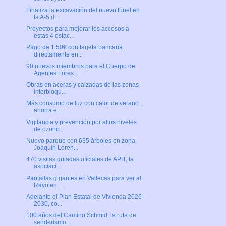
Finaliza la excavación del nuevo túnel en
la A-5 d...
Proyectos para mejorar los accesos a
estas 4 estac...
Pago de 1,50€ con tarjeta bancaria
directamente en...
90 nuevos miembros para el Cuerpo de
Agentes Fores...
Obras en aceras y calzadas de las zonas
interbloqu...
Más consumo de luz con calor de verano...
ahorra e...
Vigilancia y prevención por altos niveles
de ozono...
Nuevo parque con 635 árboles en zona
Joaquín Loren...
470 visitas guiadas oficiales de APIT, la
asociaci...
Pantallas gigantes en Vallecas para ver al
Rayo en...
Adelante el Plan Estatal de Vivienda 2026-
2030, co...
100 años del Camino Schmid, la ruta de
senderismo ...