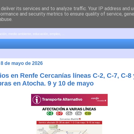
deliver its services and to analyze traffic. Your IP address and 
formance and security metrics to ensure quality of service, gen
abuse.
pación, medio ambiente, educación, empleo, ...
, 8 de mayo de 2026
os en Renfe Cercanías líneas C-2, C-7, C-8 
bras en Atocha. 9 y 10 de mayo