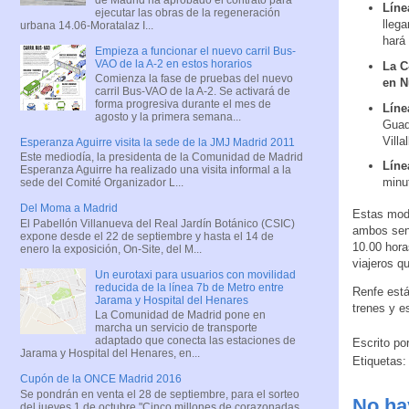
Líne
ejecutar las obras de la regeneración
lleg
urbana 14.06-Moratalaz I...
hará
Empieza a funcionar el nuevo carril Bus-
VAO de la A-2 en estos horarios
La C
Comienza la fase de pruebas del nuevo
en N
carril Bus-VAO de la A-2. Se activará de
forma progresiva durante el mes de
Líne
agosto y la primera semana...
Guad
Villa
Esperanza Aguirre visita la sede de la JMJ Madrid 2011
Este mediodía, la presidenta de la Comunidad de Madrid
Líne
Esperanza Aguirre ha realizado una visita informal a la
minu
sede del Comité Organizador L...
Del Moma a Madrid
Estas modi
El Pabellón Villanueva del Real Jardín Botánico (CSIC)
ambos sent
expone desde el 22 de septiembre y hasta el 14 de
10.00 hora
enero la exposición, On-Site, del M...
viajeros q
Un eurotaxi para usuarios con movilidad
reducida de la línea 7b de Metro entre
Renfe está
Jarama y Hospital del Henares
trenes y e
La Comunidad de Madrid pone en
marcha un servicio de transporte
adaptado que conecta las estaciones de
Escrito po
Jarama y Hospital del Henares, en...
Etiquetas
Cupón de la ONCE Madrid 2016
Se pondrán en venta el 28 de septiembre, para el sorteo
No ha
del jueves 1 de octubre "Cinco millones de corazonadas