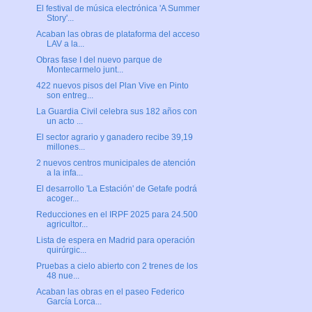
El festival de música electrónica 'A Summer
Story'...
Acaban las obras de plataforma del acceso
LAV a la...
Obras fase I del nuevo parque de
Montecarmelo junt...
422 nuevos pisos del Plan Vive en Pinto
son entreg...
La Guardia Civil celebra sus 182 años con
un acto ...
El sector agrario y ganadero recibe 39,19
millones...
2 nuevos centros municipales de atención
a la infa...
El desarrollo 'La Estación' de Getafe podrá
acoger...
Reducciones en el IRPF 2025 para 24.500
agricultor...
Lista de espera en Madrid para operación
quirúrgic...
Pruebas a cielo abierto con 2 trenes de los
48 nue...
Acaban las obras en el paseo Federico
García Lorca...