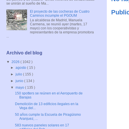
se unirán al sueño de Ma...
Publi
El proyecto de las cocheras de Cuatro
Caminos incumple el PGOUM
La alcaldesa de Madrid, Manuela
Carmena, se reunió ayer (martes, 17
mayo) con los cooperativistas y
representantes de la empresa promotora
...
Archivo del blog
▼
2026
( 1042 )
►
agosto
( 15 )
►
julio
( 155 )
►
junio
( 134 )
▼
mayo
( 135 )
150 spotters se reúnen en el Aeropuerto de
Barajas
Demolición de 13 edificios ilegales en la
Vega del...
50 años cumple la Escuela de Piragüismo
Aranjuez, ...
583 nuevos paneles solares en 17