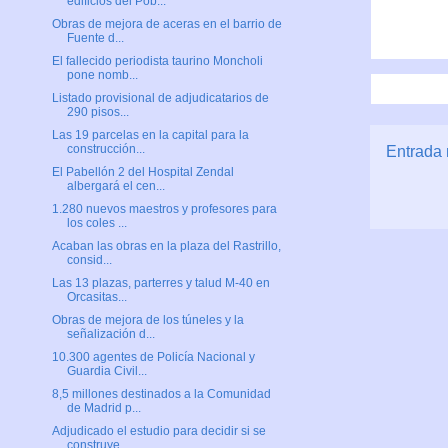
edificios del Pob...
Obras de mejora de aceras en el barrio de
Fuente d...
El fallecido periodista taurino Moncholi
pone nomb...
Listado provisional de adjudicatarios de
290 pisos...
Las 19 parcelas en la capital para la
construcción...
Entrada 
El Pabellón 2 del Hospital Zendal
albergará el cen...
1.280 nuevos maestros y profesores para
los coles ...
Acaban las obras en la plaza del Rastrillo,
consid...
Las 13 plazas, parterres y talud M-40 en
Orcasitas...
Obras de mejora de los túneles y la
señalización d...
10.300 agentes de Policía Nacional y
Guardia Civil...
8,5 millones destinados a la Comunidad
de Madrid p...
Adjudicado el estudio para decidir si se
construye...