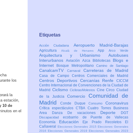
Etiquetas
Aeropuerto Madrid-Barajas
Acción Ciudadana
Agricultura
App
Arco Verde
Alcalá de Henares
Arquitectura y Urbanismo
Autobuses
Interurbanos
Blogs e
Aviación
Azca
Bibliotecas
Internet
Bosque Metropolitano
Camino de Santiago
CanalcamTV
Carreteras de Madrid
Carnaval
ocha
Casa de Campo
Centros Comerciales de Madrid
urante los
Centros Deportivos
Cercanías Renfe
CICCM
Centro Internacional de Convenciones de la Ciudad de
Ciclismo
Madrid
Cine
Circo
Ciudad
CiclistasMolestos
rará la
Comunidad de
Comercio
de la Justicia
la estación,
Madrid
Coronavirus
Conde Duque
Consumo
y 10 de
Crítica espectáculos
CTBA Cuatro Torres Business
minutos en el
Deporte
Area
Danza
De vacaciones
DGT
ecobarrio de Puente de Vallecas
Discapacidad
Educación
Economía
Eje Prado Recoletos
El
Cañaveral
Elecciones Generales 2015
Elecciones Generales
2016
Elecciones Generales 2019
Elecciones Generales 2023