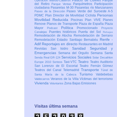
Palacio de Cibeles
Parque
Operación Mahou-Calderón
del Retiro
Parquímetros
Participación
Parque Ventas
ciudadana
Pasarelas M-30
Pasarelas río Manzanares
Paseo Verde del Suroeste A-5
Paseo de la Dirección
Personas
PDMC Plan Director de Movilidad Ciclista
Movilidad Reducida
Piscinas
Plan VIVE
Planes
Renove
Planos de Transporte
Plaza de España
Plaza
Política
Mayor
Promocionado
Podcast
Proyecto
Puentes históricos
Puerta del Sol
Canalejas
Rebajas
Remodelación de Atocha
Remodelación de Serrano
Renfe -
Remodelación Estadio Santiago Bernabéu
Adif
Reportajes en directo
Restaurantes en Madrid
Sanidad
Seguridad y
Revistas
San Isidro
Emergencias
Semana del Orgullo
Semana Santa
Servicios Sociales
Senda Real GR-124
Solar Decathlon
Teatro
Taxi-VTC
Teatro Auditorio
Europe 2010
Sorteos
San Lorenzo de El Escorial
Teatro Fernán Gómez
Transporte
Teatros del Canal
Telemadrid
Túnel de
Turismo
Valdebebas
Santa María de la Cabeza
Veranos de la Villa
Víctimas del terrorismo
Valdecarros
Vivienda
Zona Bajas Emisiones
Voluntarios
Visitas última semana
2
5
2
0
3
8