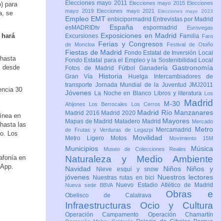
Elecciones mayo 2011
Elecciones mayo 2015
Elecciones
o) para
mayo 2019
Elecciones mayo 2021
Elecciones mayo 2023
a, se
Empleo
EMT
enbicipormadrid
Entrevistas por Madrid
España
esMADRIDtv
espormadrid
Eurovegas
Exposiciones en Madrid
 hará
Excursiones
Familia
Faro
Ferias y Congresos
de Moncloa
Festival de Otoño
Fiestas de Madrid
Fondo Estatal de Inversión Local
 hasta
Fondo Estatal para el Empleo y la Sostenibilidad Local
s desde
Gastronomía
Fotos de Madrid
Fútbol
Ganadería
Historia
Gran Vía
Huelga
Intercambiadores de
transporte
Jornada Mundial de la Juventud JMJ2011
encia 30
Jóvenes
La Noche en Blanco
Libros y literatura
Los
Madrid
M-30
Ahijones
Los Berrocales
Los Cerros
Madrid Río Manzanares
Madrid 2016
Madrid 2020
línea en
Mayores
Mapas de Madrid
Matadero Madrid
Mercado
 hasta las
Metro
Mercamadrid
de Frutas y Verduras de Legazpi
yo. Los
Movilidad
Metro Ligero
Motos
Movimiento 15M
Municipios
Música
Museo de Colecciones Reales
afonía en
Naturaleza y Medio Ambiente
sApp.
Navidad
Niños
Niños y
Nieve esquí y snow
jóvenes
Nuestros lectores
Nuestras rutas en bici
Nuevo Estadio Atlético de Madrid
Nueva sede BBVA
Obras e
Obelisco de Calatrava
Infraestructuras
Ocio y Cultura
Operación Campamento
Operación Chamartín