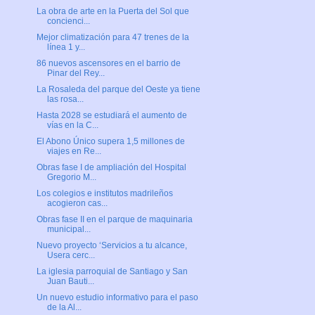
La obra de arte en la Puerta del Sol que
concienci...
Mejor climatización para 47 trenes de la
línea 1 y...
86 nuevos ascensores en el barrio de
Pinar del Rey...
La Rosaleda del parque del Oeste ya tiene
las rosa...
Hasta 2028 se estudiará el aumento de
vías en la C...
El Abono Único supera 1,5 millones de
viajes en Re...
Obras fase I de ampliación del Hospital
Gregorio M...
Los colegios e institutos madrileños
acogieron cas...
Obras fase II en el parque de maquinaria
municipal...
Nuevo proyecto ‘Servicios a tu alcance,
Usera cerc...
La iglesia parroquial de Santiago y San
Juan Bauti...
Un nuevo estudio informativo para el paso
de la Al...