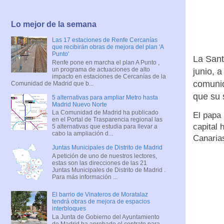
Lo mejor de la semana
Las 17 estaciones de Renfe Cercanías
que recibirán obras de mejora del plan 'A
Punto'
La Sant
Renfe pone en marcha el plan A Punto ,
un programa de actuaciones de alto
junio, 
impacto en estaciones de Cercanías de la
comunid
Comunidad de Madrid que b...
que su 
5 alternativas para ampliar Metro hasta
Madrid Nuevo Norte
La Comunidad de Madrid ha publicado
El papa 
en el Portal de Trasparencia regional las
capital 
5 alternativas que estudia para llevar a
cabo la ampliación d...
Canaria
Juntas Municipales de Distrito de Madrid
A petición de uno de nuestros lectores,
estas son las direcciones de las 21
Juntas Municipales de Distrito de Madrid .
Para más información ...
El barrio de Vinateros de Moratalaz
tendrá obras de mejora de espacios
interbloques
La Junta de Gobierno del Ayuntamiento
de Madrid ha aprobado el contrato para