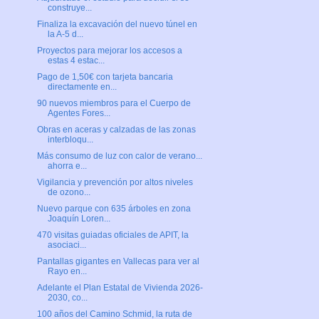
construye...
Finaliza la excavación del nuevo túnel en
la A-5 d...
Proyectos para mejorar los accesos a
estas 4 estac...
Pago de 1,50€ con tarjeta bancaria
directamente en...
90 nuevos miembros para el Cuerpo de
Agentes Fores...
Obras en aceras y calzadas de las zonas
interbloqu...
Más consumo de luz con calor de verano...
ahorra e...
Vigilancia y prevención por altos niveles
de ozono...
Nuevo parque con 635 árboles en zona
Joaquín Loren...
470 visitas guiadas oficiales de APIT, la
asociaci...
Pantallas gigantes en Vallecas para ver al
Rayo en...
Adelante el Plan Estatal de Vivienda 2026-
2030, co...
100 años del Camino Schmid, la ruta de