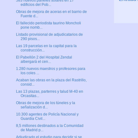
583 nuevos paneles solares en 17
edificios del Pob...
Obras de mejora de aceras en el barrio de
Fuente d...
El fallecido periodista taurino Moncholi
pone nomb...
Listado provisional de adjudicatarios de
290 pisos...
Las 19 parcelas en la capital para la
construcción...
El Pabellón 2 del Hospital Zendal
albergará el cen...
1.280 nuevos maestros y profesores para
los coles ...
Acaban las obras en la plaza del Rastrillo,
consid...
Las 13 plazas, parterres y talud M-40 en
Orcasitas...
Obras de mejora de los túneles y la
señalización d...
10.300 agentes de Policía Nacional y
Guardia Civil...
8,5 millones destinados a la Comunidad
de Madrid p...
Adjudicado el estudio para decidir si se