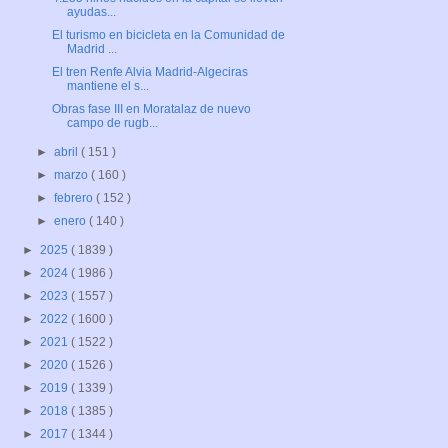
ayudas...
El turismo en bicicleta en la Comunidad de
Madrid ...
El tren Renfe Alvia Madrid-Algeciras
mantiene el s...
Obras fase III en Moratalaz de nuevo
campo de rugb...
►
abril
( 151 )
►
marzo
( 160 )
►
febrero
( 152 )
►
enero
( 140 )
►
2025
( 1839 )
►
2024
( 1986 )
►
2023
( 1557 )
►
2022
( 1600 )
►
2021
( 1522 )
►
2020
( 1526 )
►
2019
( 1339 )
►
2018
( 1385 )
►
2017
( 1344 )