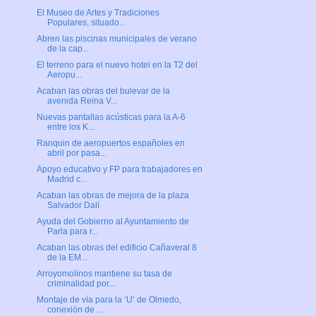
El Museo de Artes y Tradiciones
Populares, situado...
Abren las piscinas municipales de verano
de la cap...
El terreno para el nuevo hotel en la T2 del
Aeropu...
Acaban las obras del bulevar de la
avenida Reina V...
Nuevas pantallas acústicas para la A-6
entre los K...
Ranquin de aeropuertos españoles en
abril por pasa...
Apoyo educativo y FP para trabajadores en
Madrid c...
Acaban las obras de mejora de la plaza
Salvador Dalí
Ayuda del Gobierno al Ayuntamiento de
Parla para r...
Acaban las obras del edificio Cañaveral 8
de la EM...
Arroyomolinos mantiene su tasa de
criminalidad por...
Montaje de vía para la ‘U’ de Olmedo,
conexión de ...