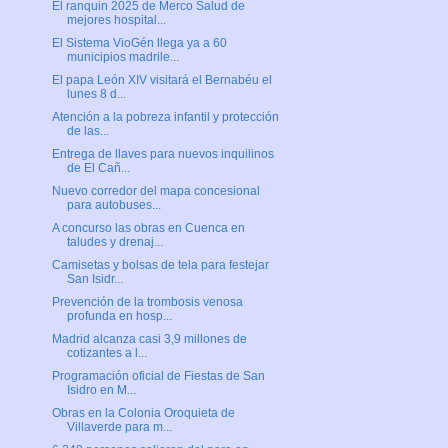
El ranquin 2025 de Merco Salud de
mejores hospital...
El Sistema VioGén llega ya a 60
municipios madrile...
El papa León XIV visitará el Bernabéu el
lunes 8 d...
Atención a la pobreza infantil y protección
de las...
Entrega de llaves para nuevos inquilinos
de El Cañ...
Nuevo corredor del mapa concesional
para autobuses...
A concurso las obras en Cuenca en
taludes y drenaj...
Camisetas y bolsas de tela para festejar
San Isidr...
Prevención de la trombosis venosa
profunda en hosp...
Madrid alcanza casi 3,9 millones de
cotizantes a l...
Programación oficial de Fiestas de San
Isidro en M...
Obras en la Colonia Oroquieta de
Villaverde para m...