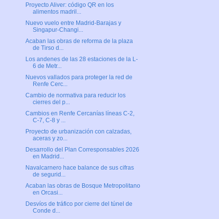
Proyecto Aliver: código QR en los
alimentos madril...
Nuevo vuelo entre Madrid-Barajas y
Singapur-Changi...
Acaban las obras de reforma de la plaza
de Tirso d...
Los andenes de las 28 estaciones de la L-
6 de Metr...
Nuevos vallados para proteger la red de
Renfe Cerc...
Cambio de normativa para reducir los
cierres del p...
Cambios en Renfe Cercanías líneas C-2,
C-7, C-8 y ...
Proyecto de urbanización con calzadas,
aceras y zo...
Desarrollo del Plan Corresponsables 2026
en Madrid...
Navalcarnero hace balance de sus cifras
de segurid...
Acaban las obras de Bosque Metropolitano
en Orcasi...
Desvíos de tráfico por cierre del túnel de
Conde d...