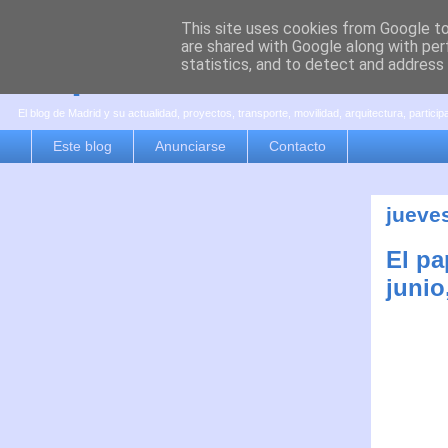
This site uses cookies from Google to 
are shared with Google along with per
es por madrid
statistics, and to detect and address
El blog de Madrid y su actualidad, proyectos, transporte, movilidad, arquitectura, partici
Este blog
Anunciarse
Contacto
jueve
El pa
junio