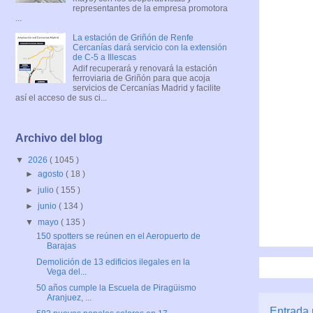
representantes de la empresa promotora
...
La estación de Griñón de Renfe
Cercanías dará servicio con la extensión
de C-5 a Illescas
Adif recuperará y renovará la estación
ferroviaria de Griñón para que acoja
servicios de Cercanías Madrid y facilite
así el acceso de sus ci...
Archivo del blog
▼
2026
( 1045 )
►
agosto
( 18 )
►
julio
( 155 )
►
junio
( 134 )
▼
mayo
( 135 )
150 spotters se reúnen en el Aeropuerto de
Barajas
Demolición de 13 edificios ilegales en la
Vega del...
50 años cumple la Escuela de Piragüismo
Aranjuez, ...
Entrada 