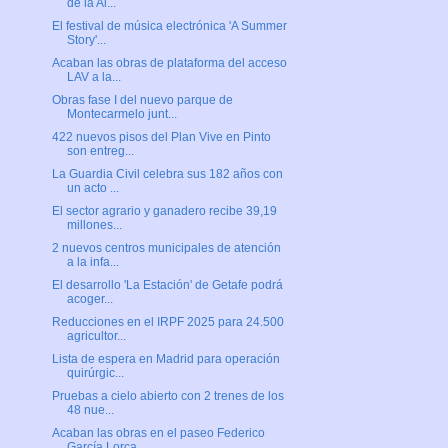
de la Al...
El festival de música electrónica 'A Summer
Story'...
Acaban las obras de plataforma del acceso
LAV a la...
Obras fase I del nuevo parque de
Montecarmelo junt...
422 nuevos pisos del Plan Vive en Pinto
son entreg...
La Guardia Civil celebra sus 182 años con
un acto ...
El sector agrario y ganadero recibe 39,19
millones...
2 nuevos centros municipales de atención
a la infa...
El desarrollo 'La Estación' de Getafe podrá
acoger...
Reducciones en el IRPF 2025 para 24.500
agricultor...
Lista de espera en Madrid para operación
quirúrgic...
Pruebas a cielo abierto con 2 trenes de los
48 nue...
Acaban las obras en el paseo Federico
García Lorca...