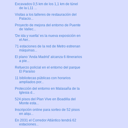
Excavados 0,5 km de los 1,1 km de túnel
de la L11 ...
Visitas a los talleres de restauración del
Palacio...
Proyecto de mejora del entorno de Puente
de Vallec...
'De ida y vuelta' es la nueva exposición en
el Aer...
71 estaciones de la red de Metro estrenan
máquinas...
El plano 'Anda Madrid' alcanza 6 itinerarios
a pie...
Refuerzo policial en el entorno del parque
El Paraíso
11 bibliotecas públicas con horarios
ampliados por...
Protección del entorno en Malasaña de la
Iglesia d...
524 pisos del Plan Vive en Boadilla del
Monte esta...
Inscripción online para sorteo de 52 pisos
en alqu...
En 2031 el Corredor Atlántico tendrá 62
estaciones...