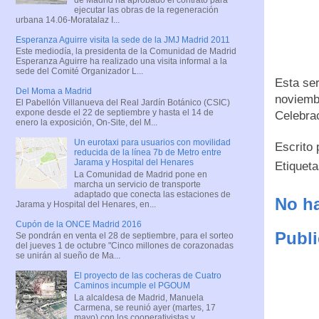
ejecutar las obras de la regeneración
urbana 14.06-Moratalaz I...
Esperanza Aguirre visita la sede de la JMJ Madrid 2011
Este mediodía, la presidenta de la Comunidad de Madrid
Esperanza Aguirre ha realizado una visita informal a la
sede del Comité Organizador L...
Esta ser
Del Moma a Madrid
noviembr
El Pabellón Villanueva del Real Jardín Botánico (CSIC)
expone desde el 22 de septiembre y hasta el 14 de
Celebrac
enero la exposición, On-Site, del M...
Un eurotaxi para usuarios con movilidad
Escrito
reducida de la línea 7b de Metro entre
Jarama y Hospital del Henares
Etiquet
La Comunidad de Madrid pone en
marcha un servicio de transporte
adaptado que conecta las estaciones de
No ha
Jarama y Hospital del Henares, en...
Cupón de la ONCE Madrid 2016
Publi
Se pondrán en venta el 28 de septiembre, para el sorteo
del jueves 1 de octubre "Cinco millones de corazonadas
se unirán al sueño de Ma...
El proyecto de las cocheras de Cuatro
Caminos incumple el PGOUM
La alcaldesa de Madrid, Manuela
Carmena, se reunió ayer (martes, 17
mayo) con los cooperativistas y