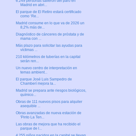
6.249 personas salieron del paro en
Madrid en abri...
El parque de El Retiro estará certificado
como ‘Re...
Madrid consume en lo que va de 2026 un
8,2% más de...
Diagnóstico de cánceres de próstata y de
mama con ...
Más plazo para solicitar las ayudas para
víctimas ...
210 kilómetros de tuberías en la capital
serán ren...
Un nuevo centro de interpretación en
temas ambient...
El parque José Luis Sampedro de
Chamberí mejora la...
Madrid se prepara ante riesgos biológicos,
químico...
Obras de 111 nuevos pisos para alquiler
asequible ...
Obras avanzadas de nueva estación de
'Pinto La Ten...
Las obras de mejora que ha recibido el
parque de l...
4.255 niños nacidos en la capital se llevan