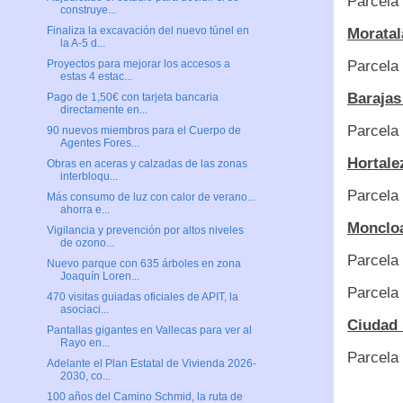
Parcela
construye...
Finaliza la excavación del nuevo túnel en
Moratal
la A-5 d...
Parcela 
Proyectos para mejorar los accesos a
estas 4 estac...
Barajas
Pago de 1,50€ con tarjeta bancaria
directamente en...
Parcela 
90 nuevos miembros para el Cuerpo de
Agentes Fores...
Hortale
Obras en aceras y calzadas de las zonas
interbloqu...
Parcela 
Más consumo de luz con calor de verano...
ahorra e...
Moncloa
Vigilancia y prevención por altos niveles
de ozono...
Parcela 
Nuevo parque con 635 árboles en zona
Joaquín Loren...
Parcela 
470 visitas guiadas oficiales de APIT, la
asociaci...
Ciudad 
Pantallas gigantes en Vallecas para ver al
Rayo en...
Parcela 
Adelante el Plan Estatal de Vivienda 2026-
2030, co...
100 años del Camino Schmid, la ruta de