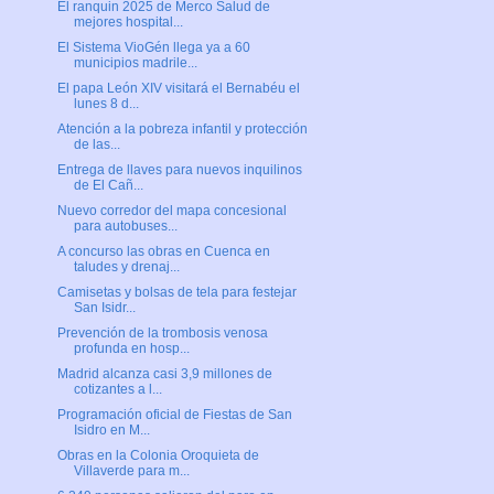
El ranquin 2025 de Merco Salud de
mejores hospital...
El Sistema VioGén llega ya a 60
municipios madrile...
El papa León XIV visitará el Bernabéu el
lunes 8 d...
Atención a la pobreza infantil y protección
de las...
Entrega de llaves para nuevos inquilinos
de El Cañ...
Nuevo corredor del mapa concesional
para autobuses...
A concurso las obras en Cuenca en
taludes y drenaj...
Camisetas y bolsas de tela para festejar
San Isidr...
Prevención de la trombosis venosa
profunda en hosp...
Madrid alcanza casi 3,9 millones de
cotizantes a l...
Programación oficial de Fiestas de San
Isidro en M...
Obras en la Colonia Oroquieta de
Villaverde para m...