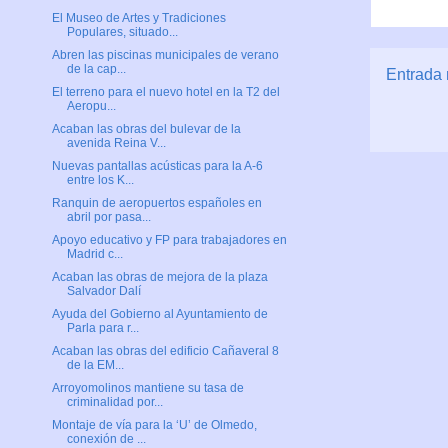
El Museo de Artes y Tradiciones
Populares, situado...
Abren las piscinas municipales de verano
de la cap...
Entrada 
El terreno para el nuevo hotel en la T2 del
Aeropu...
Acaban las obras del bulevar de la
avenida Reina V...
Nuevas pantallas acústicas para la A-6
entre los K...
Ranquin de aeropuertos españoles en
abril por pasa...
Apoyo educativo y FP para trabajadores en
Madrid c...
Acaban las obras de mejora de la plaza
Salvador Dalí
Ayuda del Gobierno al Ayuntamiento de
Parla para r...
Acaban las obras del edificio Cañaveral 8
de la EM...
Arroyomolinos mantiene su tasa de
criminalidad por...
Montaje de vía para la ‘U’ de Olmedo,
conexión de ...