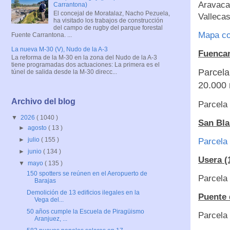
Aravaca,
Carrantona)
El concejal de Moratalaz, Nacho Pezuela,
Vallecas
ha visitado los trabajos de construcción
del campo de rugby del parque forestal
Mapa co
Fuente Carrantona. ...
La nueva M-30 (V), Nudo de la A-3
Fuencar
La reforma de la M-30 en la zona del Nudo de la A-3
tiene programadas dos actuaciones: La primera es el
Parcela
túnel de salida desde la M-30 direcc...
20.000
Archivo del blog
Parcela 
▼
2026
( 1040 )
San Bla
►
agosto
( 13 )
►
julio
( 155 )
Parcela 
►
junio
( 134 )
Usera (
▼
mayo
( 135 )
150 spotters se reúnen en el Aeropuerto de
Parcela 
Barajas
Demolición de 13 edificios ilegales en la
Puente 
Vega del...
50 años cumple la Escuela de Piragüismo
Parcela 
Aranjuez, ...