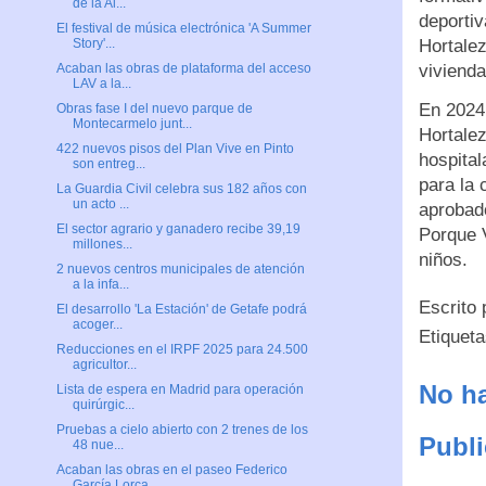
de la Al...
deportiv
El festival de música electrónica 'A Summer
Hortalez
Story'...
vivienda
Acaban las obras de plataforma del acceso
LAV a la...
En 2024 
Obras fase I del nuevo parque de
Montecarmelo junt...
Hortalez
422 nuevos pisos del Plan Vive en Pinto
hospital
son entreg...
para la 
La Guardia Civil celebra sus 182 años con
un acto ...
aprobado
El sector agrario y ganadero recibe 39,19
Porque V
millones...
niños.
2 nuevos centros municipales de atención
a la infa...
Escrito
El desarrollo 'La Estación' de Getafe podrá
acoger...
Etiquet
Reducciones en el IRPF 2025 para 24.500
agricultor...
No ha
Lista de espera en Madrid para operación
quirúrgic...
Pruebas a cielo abierto con 2 trenes de los
Publi
48 nue...
Acaban las obras en el paseo Federico
García Lorca...