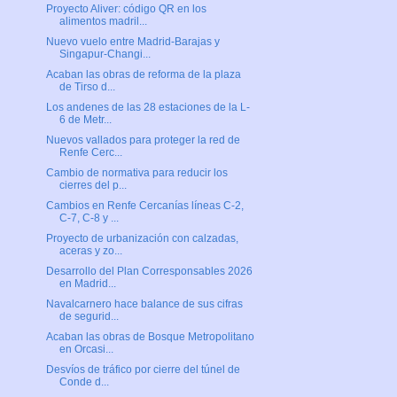
Proyecto Aliver: código QR en los
alimentos madril...
Nuevo vuelo entre Madrid-Barajas y
Singapur-Changi...
Acaban las obras de reforma de la plaza
de Tirso d...
Los andenes de las 28 estaciones de la L-
6 de Metr...
Nuevos vallados para proteger la red de
Renfe Cerc...
Cambio de normativa para reducir los
cierres del p...
Cambios en Renfe Cercanías líneas C-2,
C-7, C-8 y ...
Proyecto de urbanización con calzadas,
aceras y zo...
Desarrollo del Plan Corresponsables 2026
en Madrid...
Navalcarnero hace balance de sus cifras
de segurid...
Acaban las obras de Bosque Metropolitano
en Orcasi...
Desvíos de tráfico por cierre del túnel de
Conde d...