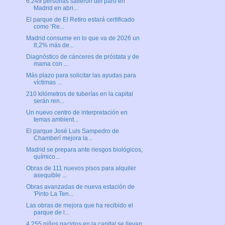
6.249 personas salieron del paro en
Madrid en abri...
El parque de El Retiro estará certificado
como ‘Re...
Madrid consume en lo que va de 2026 un
8,2% más de...
Diagnóstico de cánceres de próstata y de
mama con ...
Más plazo para solicitar las ayudas para
víctimas ...
210 kilómetros de tuberías en la capital
serán ren...
Un nuevo centro de interpretación en
temas ambient...
El parque José Luis Sampedro de
Chamberí mejora la...
Madrid se prepara ante riesgos biológicos,
químico...
Obras de 111 nuevos pisos para alquiler
asequible ...
Obras avanzadas de nueva estación de
'Pinto La Ten...
Las obras de mejora que ha recibido el
parque de l...
4.255 niños nacidos en la capital se llevan