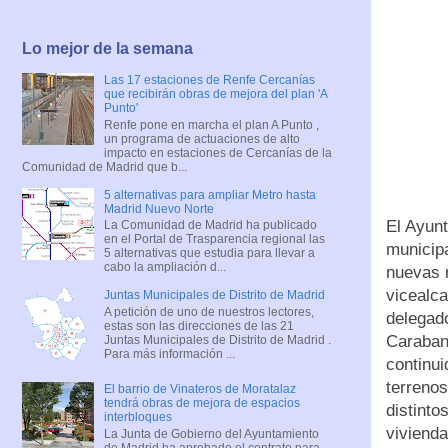
Lo mejor de la semana
Las 17 estaciones de Renfe Cercanías
que recibirán obras de mejora del plan 'A
Punto'
Renfe pone en marcha el plan A Punto ,
un programa de actuaciones de alto
impacto en estaciones de Cercanías de la
Comunidad de Madrid que b...
5 alternativas para ampliar Metro hasta
Madrid Nuevo Norte
El Ayun
La Comunidad de Madrid ha publicado
en el Portal de Trasparencia regional las
municip
5 alternativas que estudia para llevar a
cabo la ampliación d...
nuevas 
vicealca
Juntas Municipales de Distrito de Madrid
A petición de uno de nuestros lectores,
delegad
estas son las direcciones de las 21
Carabant
Juntas Municipales de Distrito de Madrid .
Para más información ...
continui
terrenos
El barrio de Vinateros de Moratalaz
tendrá obras de mejora de espacios
distinto
interbloques
vivienda
La Junta de Gobierno del Ayuntamiento
de Madrid ha aprobado el contrato para