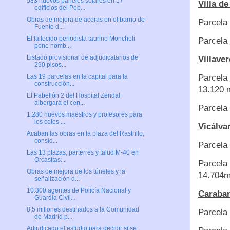
583 nuevos paneles solares en 17
Villa de
edificios del Pob...
Obras de mejora de aceras en el barrio de
Parcela 
Fuente d...
El fallecido periodista taurino Moncholi
Parcela 
pone nomb...
Listado provisional de adjudicatarios de
Villaver
290 pisos...
Parcela
Las 19 parcelas en la capital para la
construcción...
13.120 
El Pabellón 2 del Hospital Zendal
albergará el cen...
Parcela 
1.280 nuevos maestros y profesores para
los coles ...
Vicálvar
Acaban las obras en la plaza del Rastrillo,
consid...
Parcela 
Las 13 plazas, parterres y talud M-40 en
Orcasitas...
Parcela 
Obras de mejora de los túneles y la
14.704m
señalización d...
10.300 agentes de Policía Nacional y
Caraban
Guardia Civil...
8,5 millones destinados a la Comunidad
Parcela 
de Madrid p...
Adjudicado el estudio para decidir si se