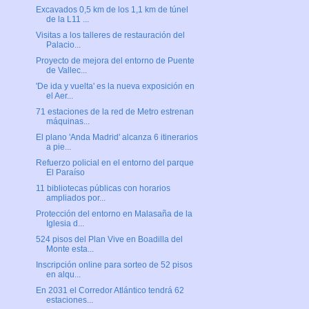
Excavados 0,5 km de los 1,1 km de túnel
de la L11 ...
Visitas a los talleres de restauración del
Palacio...
Proyecto de mejora del entorno de Puente
de Vallec...
'De ida y vuelta' es la nueva exposición en
el Aer...
71 estaciones de la red de Metro estrenan
máquinas...
El plano 'Anda Madrid' alcanza 6 itinerarios
a pie...
Refuerzo policial en el entorno del parque
El Paraíso
11 bibliotecas públicas con horarios
ampliados por...
Protección del entorno en Malasaña de la
Iglesia d...
524 pisos del Plan Vive en Boadilla del
Monte esta...
Inscripción online para sorteo de 52 pisos
en alqu...
En 2031 el Corredor Atlántico tendrá 62
estaciones...