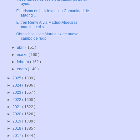
ayudas...
El turismo en bicicleta en la Comunidad de
Madrid ...
El tren Renfe Alvia Madrid-Algeciras
mantiene el s...
Obras fase III en Moratalaz de nuevo
campo de rugb...
►
abril
( 151 )
►
marzo
( 160 )
►
febrero
( 152 )
►
enero
( 140 )
►
2025
( 1839 )
►
2024
( 1986 )
►
2023
( 1557 )
►
2022
( 1600 )
►
2021
( 1522 )
►
2020
( 1526 )
►
2019
( 1339 )
►
2018
( 1385 )
►
2017
( 1344 )