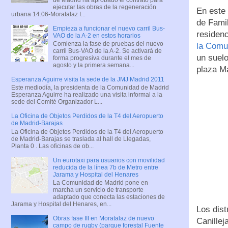
ejecutar las obras de la regeneración
En este
urbana 14.06-Moratalaz I...
de Famil
Empieza a funcionar el nuevo carril Bus-
residenc
VAO de la A-2 en estos horarios
Comienza la fase de pruebas del nuevo
la Comu
carril Bus-VAO de la A-2. Se activará de
un suelo
forma progresiva durante el mes de
agosto y la primera semana...
plaza M
Esperanza Aguirre visita la sede de la JMJ Madrid 2011
Este mediodía, la presidenta de la Comunidad de Madrid
Esperanza Aguirre ha realizado una visita informal a la
sede del Comité Organizador L...
La Oficina de Objetos Perdidos de la T4 del Aeropuerto
de Madrid-Barajas
La Oficina de Objetos Perdidos de la T4 del Aeropuerto
de Madrid-Barajas se traslada al hall de Llegadas,
Planta 0 . Las oficinas de ob...
Un eurotaxi para usuarios con movilidad
reducida de la línea 7b de Metro entre
Jarama y Hospital del Henares
La Comunidad de Madrid pone en
marcha un servicio de transporte
adaptado que conecta las estaciones de
Jarama y Hospital del Henares, en...
Los dist
Obras fase III en Moratalaz de nuevo
Canillej
campo de rugby (parque forestal Fuente