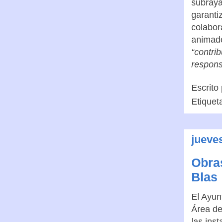
subraya
garanti
colabor
animado
“contri
respons
Escrito
Etiquet
jueve
Obras
Blas
El Ayun
Área de
las ins