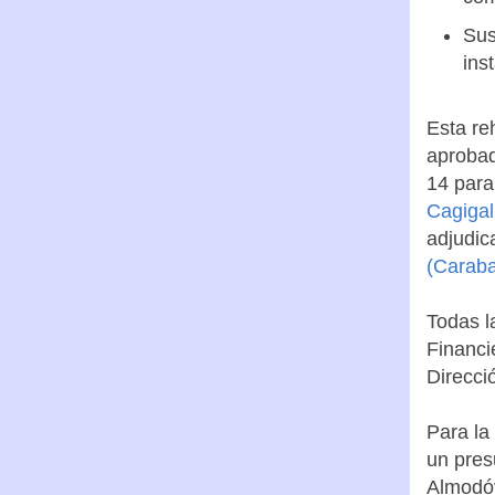
Sus
ins
Esta re
aprobad
14 para
Cagigal
adjudic
(Caraba
Todas l
Financi
Direcci
Para la
un pres
Almodóv