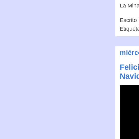
La Mina
Escrito
Etiquet
miérc
Felic
Navi