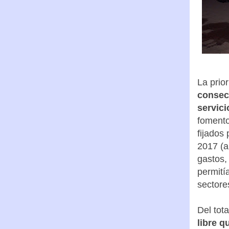
La prior
consecu
servici
fomento
fijados
2017 (a
gastos,
permití
sectore
Del tot
libre q