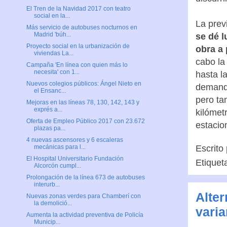
El Tren de la Navidad 2017 con teatro
social en la...
La prev
Más servicio de autobuses nocturnos en
Madrid 'búh...
se dé l
Proyecto social en la urbanización de
obra a 
viviendas La...
cabo la
Campaña 'En línea con quien más lo
necesita' con 1...
hasta l
Nuevos colegios públicos: Ángel Nieto en
demanda
el Ensanc...
pero ta
Mejoras en las líneas 78, 130, 142, 143 y
exprés a...
kilómetr
Oferta de Empleo Público 2017 con 23.672
estacio
plazas pa...
4 nuevas ascensores y 6 escaleras
Escrito
mecánicas para l...
El Hospital Universitario Fundación
Etiquet
Alcorcón cumpl...
Prolongación de la línea 673 de autobuses
interurb...
Alter
Nuevas zonas verdes para Chamberí con
la demolició...
varia
Aumenta la actividad preventiva de Policía
Municip...