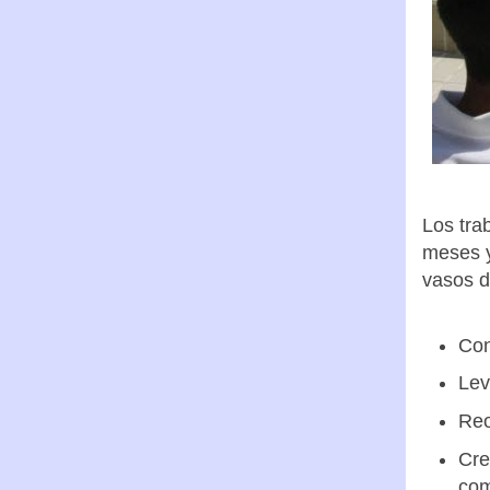
Los tra
meses y
vasos d
Con
Lev
Reo
Cre
com