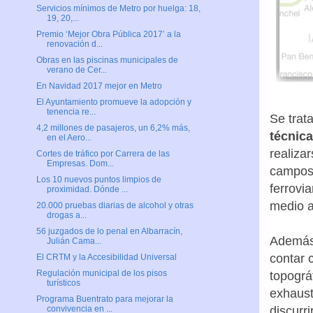
Servicios mínimos de Metro por huelga: 18,
19, 20,...
Premio ‘Mejor Obra Pública 2017’ a la
renovación d...
Obras en las piscinas municipales de
verano de Cer...
En Navidad 2017 mejor en Metro
El Ayuntamiento promueve la adopción y
tenencia re...
Se trat
4,2 millones de pasajeros, un 6,2% más,
técnica
en el Aero...
realiza
Cortes de tráfico por Carrera de las
Empresas. Dom...
campos 
Los 10 nuevos puntos limpios de
ferrovi
proximidad. Dónde ...
medio a
20.000 pruebas diarias de alcohol y otras
drogas a...
56 juzgados de lo penal en Albarracín,
Además,
Julián Cama...
contar 
El CRTM y la Accesibilidad Universal
Regulación municipal de los pisos
topográ
turísticos
exhaust
Programa Buentrato para mejorar la
discurri
convivencia en ...