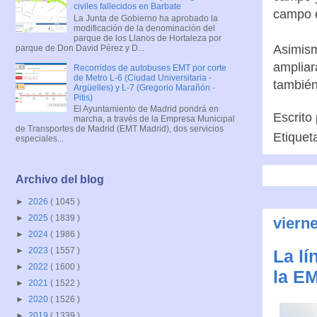
civiles fallecidos en Barbate
campo e
La Junta de Gobierno ha aprobado la
modificación de la denominación del
parque de los Llanos de Hortaleza por
Asimism
parque de Don David Pérez y D...
ampliar
Recorridos de autobuses EMT por corte
de Metro L-6 (Ciudad Universitaria -
también
Argüelles) y L-7 (Gregorio Marañón -
Pitis)
El Ayuntamiento de Madrid pondrá en
Escrito
marcha, a través de la Empresa Municipal
de Transportes de Madrid (EMT Madrid), dos servicios
Etiquet
especiales...
Archivo del blog
►
2026
( 1045 )
►
2025
( 1839 )
viern
►
2024
( 1986 )
►
2023
( 1557 )
La lí
►
2022
( 1600 )
la E
►
2021
( 1522 )
►
2020
( 1526 )
►
2019
( 1339 )