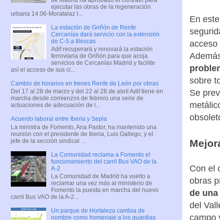
ejecutar las obras de la regeneración
urbana 14.06-Moratalaz I...
En este
La estación de Griñón de Renfe
segurid
Cercanías dará servicio con la extensión
de C-5 a Illescas
acceso a
Adif recuperará y renovará la estación
Además,
ferroviaria de Griñón para que acoja
servicios de Cercanías Madrid y facilite
proble
así el acceso de sus ci...
sobre to
Cambio de horarios en trenes Renfe de León por obras
Se prev
Del 17 al 28 de marzo y del 22 al 28 de abril Adif tiene en
marcha desde comienzos de febrero una serie de
metálic
actuaciones de adecuación de l...
obsoleto
Acuerdo laboral entre Iberia y Sepla
La ministra de Fomento, Ana Pastor, ha mantenido una
reunión con el presidente de Iberia, Luis Gallego, y el
jefe de la sección sindical ...
Mejora
La Comunidad reclama a Fomento el
funcionamiento del carril Bus VAO de la
Con el 
A-2
La Comunidad de Madrid ha vuelto a
obras p
reclamar una vez más al ministerio de
Fomento la puesta en marcha del nuevo
de una 
carril Bus VAO de la A-2...
del Val
Un parque de Hortaleza cambia de
campo y
nombre como homenaje a los guardias