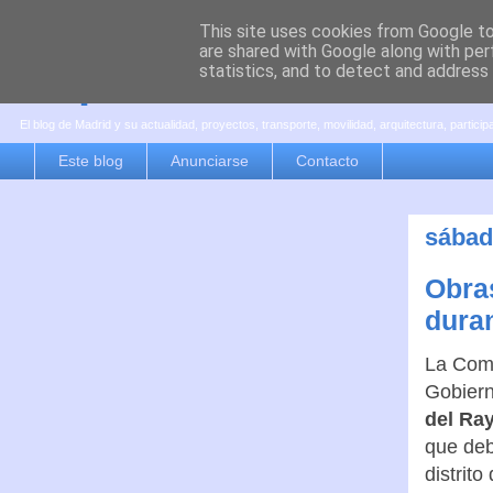
This site uses cookies from Google to 
are shared with Google along with per
es por madrid
statistics, and to detect and address
El blog de Madrid y su actualidad, proyectos, transporte, movilidad, arquitectura, partici
Este blog
Anunciarse
Contacto
sábad
Obras
dura
La Comu
Gobiern
del Ra
que deb
distrit