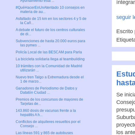
Ayuntamiento está ...
íntegra
#QuéHacerEnUnAtentado 10 consejos en
materia de au...
seguir 
Asfaltado de 15 km en los sectores 4 y 5 de
la Cañ...
A debate el futuro de los centros culturales
Escrito
de di...
Etiquet
Subvenciones de hasta 20.000 euros para
las pymes ...
Policía Local de las BESCAM para Parla
La bicicleta solidaria llega al teambuilding
10 trámites con la Comunidad de Madrid
utilizarán ...
Estud
Nuevo tren Talgo a Extremadura desde el
hast
1 de marzo...
Ganadores de Periodismo de Datos y
Datatón Ciudad ...
Se inici
Premios de los concursos de mayores de
Consej
Tarjetas de...
presupu
143.860 dosis de vacunas frente a la
hepatitis A h...
Suburba
Conflictos de alquileres resueltos por el
proyect
Consejo ...
los ant
Las líneas 591 y 865 de autobuses