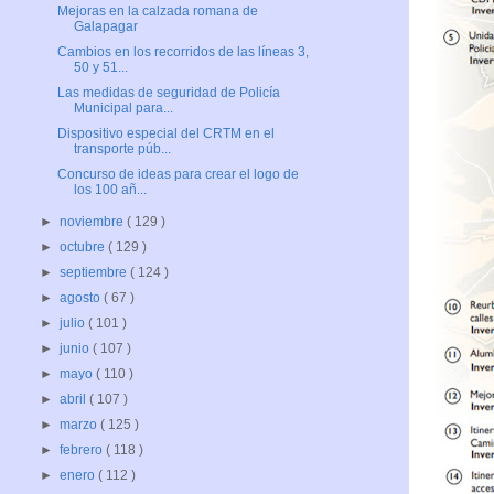
Mejoras en la calzada romana de
Galapagar
Cambios en los recorridos de las líneas 3,
50 y 51...
Las medidas de seguridad de Policía
Municipal para...
Dispositivo especial del CRTM en el
transporte púb...
Concurso de ideas para crear el logo de
los 100 añ...
►
noviembre
( 129 )
►
octubre
( 129 )
►
septiembre
( 124 )
►
agosto
( 67 )
►
julio
( 101 )
►
junio
( 107 )
►
mayo
( 110 )
►
abril
( 107 )
►
marzo
( 125 )
►
febrero
( 118 )
►
enero
( 112 )