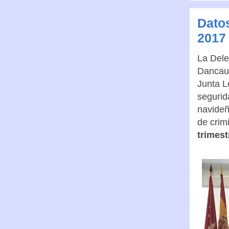
Dato
2017
La Dele
Dancaus
Junta L
segurid
navideñ
de crim
trimest