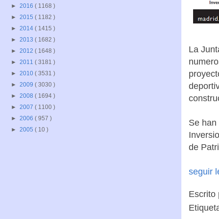
►
2016
( 1168 )
►
2015
( 1182 )
►
2014
( 1415 )
►
2013
( 1682 )
La Junt
►
2012
( 1648 )
numer
►
2011
( 3181 )
proyect
►
2010
( 3531 )
deporti
►
2009
( 3030 )
►
2008
( 1694 )
construc
►
2007
( 1100 )
►
2006
( 957 )
Se han 
►
2005
( 10 )
Inversi
de Patr
seguir 
Escrito
Etiquet