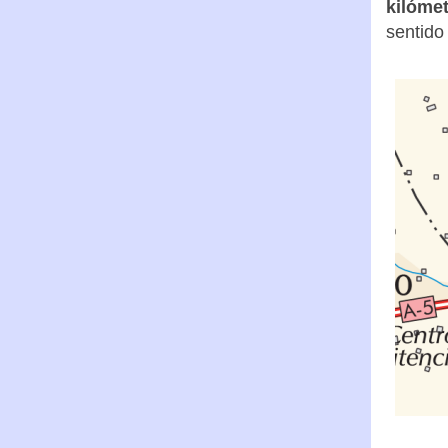
kilómet
sentido