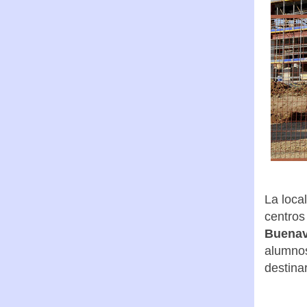
La loca
centros
Buenav
alumnos
destina