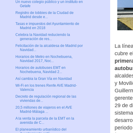
Un nuevo colegio público y un instituto en
Getafe
Registro de lobbies de la Ciudad de
Madrid desde e...
Tasas e impuestos del Ayuntamiento de
Madrid en 2018
Celebra la Navidad reduciendo la
generación de res...
La líne
Felicitación de la alcaldesa de Madrid por
Navidad...
cubre el
Horarios de Metro en Nochebuena,
primer
Navidad 2017, Noc...
autobu
Horarios de autobuses EMT en
Nochebuena, Navidad 2...
alcalde
Así cambia la Gran Vía en Navidad
y Movil
Wi-Fi en los trenes Renfe AVE Madrid-
Guiller
Valencia
Decreto de regulación regional de las
gerente
viviendas de...
29 de d
20,5 millones de viajeros en el AVE
Madrid-Málaga ...
sistema
A la venta la parcela de la EMT en la
desarro
avenida de C...
periodo
El planeamiento urbanístico del