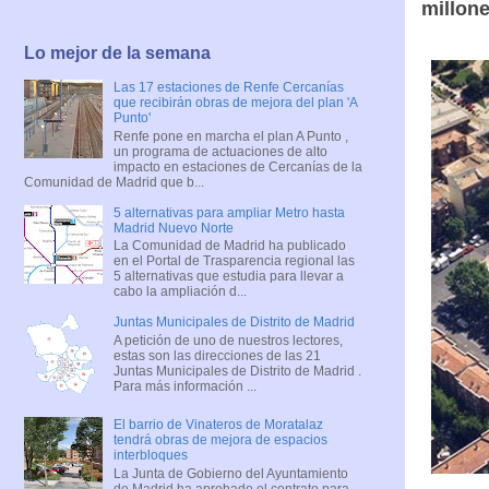
millon
Lo mejor de la semana
Las 17 estaciones de Renfe Cercanías
que recibirán obras de mejora del plan 'A
Punto'
Renfe pone en marcha el plan A Punto ,
un programa de actuaciones de alto
impacto en estaciones de Cercanías de la
Comunidad de Madrid que b...
5 alternativas para ampliar Metro hasta
Madrid Nuevo Norte
La Comunidad de Madrid ha publicado
en el Portal de Trasparencia regional las
5 alternativas que estudia para llevar a
cabo la ampliación d...
Juntas Municipales de Distrito de Madrid
A petición de uno de nuestros lectores,
estas son las direcciones de las 21
Juntas Municipales de Distrito de Madrid .
Para más información ...
El barrio de Vinateros de Moratalaz
tendrá obras de mejora de espacios
interbloques
La Junta de Gobierno del Ayuntamiento
de Madrid ha aprobado el contrato para