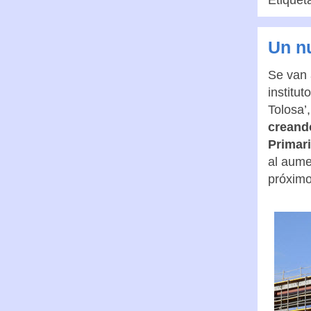
Etiquet
Un nu
Se van 
institu
Tolosa’
creando
Primar
al aume
próximo