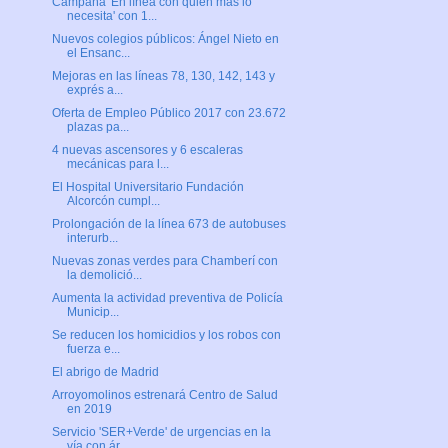
Campaña 'En línea con quien más lo
necesita' con 1...
Nuevos colegios públicos: Ángel Nieto en
el Ensanc...
Mejoras en las líneas 78, 130, 142, 143 y
exprés a...
Oferta de Empleo Público 2017 con 23.672
plazas pa...
4 nuevas ascensores y 6 escaleras
mecánicas para l...
El Hospital Universitario Fundación
Alcorcón cumpl...
Prolongación de la línea 673 de autobuses
interurb...
Nuevas zonas verdes para Chamberí con
la demolició...
Aumenta la actividad preventiva de Policía
Municip...
Se reducen los homicidios y los robos con
fuerza e...
El abrigo de Madrid
Arroyomolinos estrenará Centro de Salud
en 2019
Servicio 'SER+Verde' de urgencias en la
vía con ár...