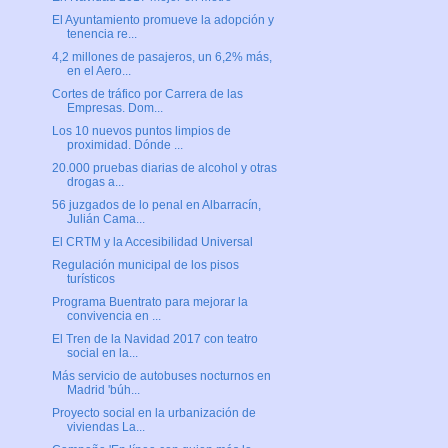
El Ayuntamiento promueve la adopción y
tenencia re...
4,2 millones de pasajeros, un 6,2% más,
en el Aero...
Cortes de tráfico por Carrera de las
Empresas. Dom...
Los 10 nuevos puntos limpios de
proximidad. Dónde ...
20.000 pruebas diarias de alcohol y otras
drogas a...
56 juzgados de lo penal en Albarracín,
Julián Cama...
El CRTM y la Accesibilidad Universal
Regulación municipal de los pisos
turísticos
Programa Buentrato para mejorar la
convivencia en ...
El Tren de la Navidad 2017 con teatro
social en la...
Más servicio de autobuses nocturnos en
Madrid 'búh...
Proyecto social en la urbanización de
viviendas La...