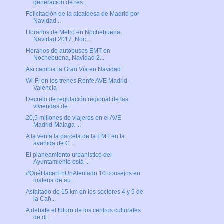
generación de res...
Felicitación de la alcaldesa de Madrid por
Navidad...
Horarios de Metro en Nochebuena,
Navidad 2017, Noc...
Horarios de autobuses EMT en
Nochebuena, Navidad 2...
Así cambia la Gran Vía en Navidad
Wi-Fi en los trenes Renfe AVE Madrid-
Valencia
Decreto de regulación regional de las
viviendas de...
20,5 millones de viajeros en el AVE
Madrid-Málaga ...
A la venta la parcela de la EMT en la
avenida de C...
El planeamiento urbanístico del
Ayuntamiento está ...
#QuéHacerEnUnAtentado 10 consejos en
materia de au...
Asfaltado de 15 km en los sectores 4 y 5 de
la Cañ...
A debate el futuro de los centros culturales
de di...