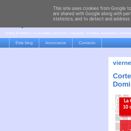
This site uses cookies from Google to 
are shared with Google along with per
es por madrid
statistics, and to detect and address
El blog de Madrid y su actualidad, proyectos, transporte, movilidad, arquitectura, partici
Este blog
Anunciarse
Contacto
viern
Corte
Domi