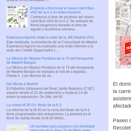
Empieza a funcionar el nuevo carril Bus-
VAO de la A-2 en estos horarios
Comienza la fase de pruebas del nuevo
carril Bus-VAO de la A-2. Se activará de
forma progresiva durante el mes de
agosto y la primera semana...
Esperanza Aguirre visita la sede de la JMJ Madrid 2011
Este mediodía, la presidenta de la Comunidad de Madrid
Esperanza Aguirre ha realizado una visita informal a la
sede del Comité Organizador L...
La Oficina de Objetos Perdidos de la T4 del Aeropuerto
de Madrid-Barajas
La Oficina de Objetos Perdidos de la T4 del Aeropuerto
de Madrid-Barajas se traslada al hall de Llegadas,
Planta 0 . Las oficinas de ob...
El domi
Del Moma a Madrid
El Pabellón Villanueva del Real Jardín Botánico (CSIC)
la carr
expone desde el 22 de septiembre y hasta el 14 de
enero la exposición, On-Site, del M...
asistent
afectad
La nueva M-30 (V), Nudo de la A-3
La reforma de la M-30 en la zona del Nudo de la A-3
tiene programadas dos actuaciones: La primera es el
túnel de salida desde la M-30 direcc...
Paseo d
Un eurotaxi para usuarios con movilidad
Recolet
reducida de la línea 7b de Metro entre