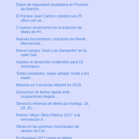
Datos de seguridad ciudadana en Pozuelo
de Alarcón...
El Parque Juan Carlos I celebra sus 25
años con un...
2 nuevos ascensores en la estación de
Metro de Prí...
Nuevas locomotoras y tractores de Renfe
Mercancías...
Nuevo parque 'José Luis Sampedro' en la
calle Gali...
Ayudas al desarrollo sostenible para 15
municipios...
‘Estas navidades, mejor adopta’ invita a los
madri...
Mejoras en Cercanías Madrid en 2018
Denunciar de forma rápida ante
ocupaciones ilegale...
Servicios mínimos de Metro por huelga: 18,
19, 20,...
Premio ‘Mejor Obra Pública 2017’ a la
renovación d...
Obras en las piscinas municipales de
verano de Cer...
En Navidad 2017 mejor en Metro