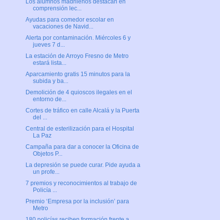
Los alumnos madrileños destacan en
comprensión lec...
Ayudas para comedor escolar en
vacaciones de Navid...
Alerta por contaminación. Miércoles 6 y
jueves 7 d...
La estación de Arroyo Fresno de Metro
estará lista...
Aparcamiento gratis 15 minutos para la
subida y ba...
Demolición de 4 quioscos ilegales en el
entorno de...
Cortes de tráfico en calle Alcalá y la Puerta
del ...
Central de esterilización para el Hospital
La Paz
Campaña para dar a conocer la Oficina de
Objetos P...
La depresión se puede curar. Pide ayuda a
un profe...
7 premios y reconocimientos al trabajo de
Policía ...
Premio ‘Empresa por la inclusión’ para
Metro
180 policías reciben formación frente a