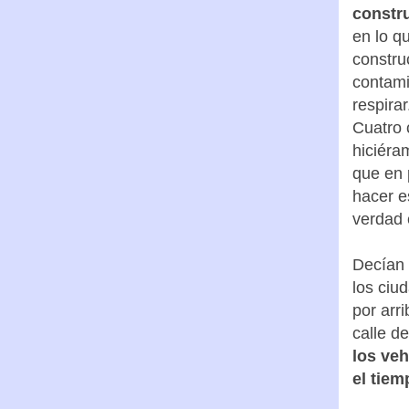
constr
en lo q
constru
contami
respira
Cuatro 
hiciéra
que en 
hacer e
verdad e
Decían 
los ciu
por arr
calle de
los veh
el tiem