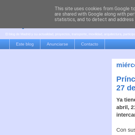
This site uses cookies from Google to 
are shared with Google along with per
es por madrid
statistics, and to detect and address
El blog de Madrid y su actualidad, proyectos, transporte, movilidad, arquitectura, partici
Este blog
Anunciarse
Contacto
miérc
Prínc
27 de
Ya tien
abril, 
interca
Con sus