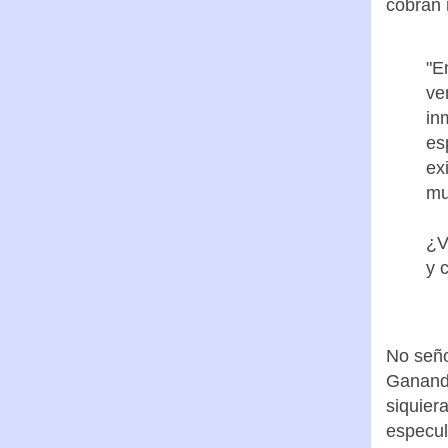
cobran 
"E
ve
in
es
ex
mul
¿V
y 
No señ
Ganando
siquier
especul