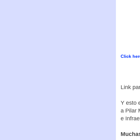
Click her
Link pa
Y esto 
a Pilar
e Infra
Muchas