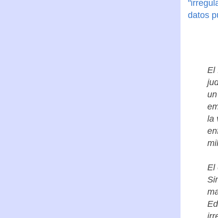
"irregu
datos p
El
ju
un
em
la
en
mi
El
Si
ma
Ed
ir