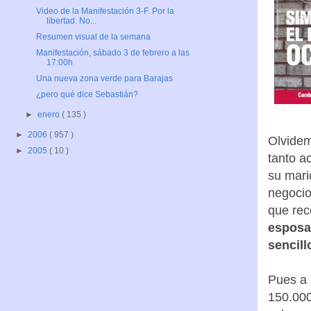
Video de la Manifestación 3-F. Por la
libertad. No...
Resumen visual de la semana
Manifestación, sábado 3 de febrero a las
17:00h
Una nueva zona verde para Barajas
¿pero qué dice Sebastián?
►
enero
( 135 )
►
2006
( 957 )
Olvidem
►
2005
( 10 )
tanto a
su marid
negocio
que rec
esposa
sencill
Pues a 
150.000