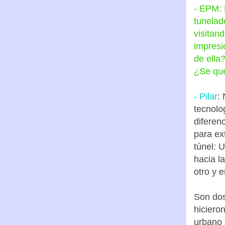
- EPM: 
tunelad
visitan
impresi
de ella
¿Se qu
- Pilar
:
tecnolo
diferen
para ex
túnel: U
hacia l
otro y e
Son dos
hiciero
urbano 