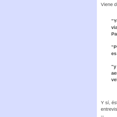
Viene 
"Y
vi
Pa
"P
es
"y
ae
ve
Y sí, és
entrevis
--