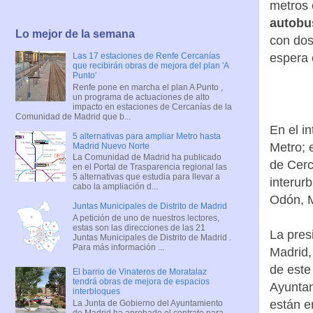
metros
autobu
Lo mejor de la semana
con dos
espera 
Las 17 estaciones de Renfe Cercanías
que recibirán obras de mejora del plan 'A
Punto'
Renfe pone en marcha el plan A Punto ,
un programa de actuaciones de alto
impacto en estaciones de Cercanías de la
Comunidad de Madrid que b...
En el i
5 alternativas para ampliar Metro hasta
Metro; 
Madrid Nuevo Norte
La Comunidad de Madrid ha publicado
de Cerc
en el Portal de Trasparencia regional las
5 alternativas que estudia para llevar a
interur
cabo la ampliación d...
Odón, M
Juntas Municipales de Distrito de Madrid
A petición de uno de nuestros lectores,
estas son las direcciones de las 21
La pres
Juntas Municipales de Distrito de Madrid .
Para más información ...
Madrid
de este
El barrio de Vinateros de Moratalaz
tendrá obras de mejora de espacios
Ayuntam
interbloques
están e
La Junta de Gobierno del Ayuntamiento
de Madrid ha aprobado el contrato para