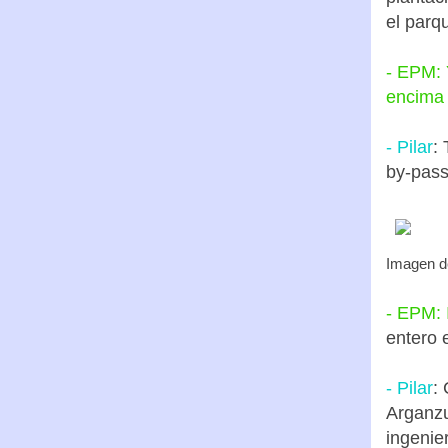
el parq
- EPM: 
encima d
- Pilar
:
by-pass
Imagen 
- EPM: 
entero 
- Pilar
:
Arganz
ingenie