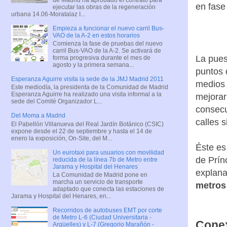
en fase
ejecutar las obras de la regeneración
urbana 14.06-Moratalaz I...
Empieza a funcionar el nuevo carril Bus-
VAO de la A-2 en estos horarios
Comienza la fase de pruebas del nuevo
carril Bus-VAO de la A-2. Se activará de
La pues
forma progresiva durante el mes de
agosto y la primera semana...
puntos d
Esperanza Aguirre visita la sede de la JMJ Madrid 2011
medios 
Este mediodía, la presidenta de la Comunidad de Madrid
Esperanza Aguirre ha realizado una visita informal a la
mejorar
sede del Comité Organizador L...
consecu
Del Moma a Madrid
calles 
El Pabellón Villanueva del Real Jardín Botánico (CSIC)
expone desde el 22 de septiembre y hasta el 14 de
enero la exposición, On-Site, del M...
Éste es
Un eurotaxi para usuarios con movilidad
de Prín
reducida de la línea 7b de Metro entre
Jarama y Hospital del Henares
explana
La Comunidad de Madrid pone en
marcha un servicio de transporte
metros
adaptado que conecta las estaciones de
Jarama y Hospital del Henares, en...
Recorridos de autobuses EMT por corte
de Metro L-6 (Ciudad Universitaria -
Conex
Argüelles) y L-7 (Gregorio Marañón -