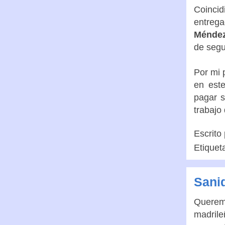
Coinci
entreg
Méndez
de segu
Por mi 
en est
pagar s
trabajo
Escrito
Etiquet
Sanid
Queremo
madrile