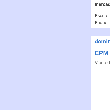
mercad
Escrito
Etiquet
domin
EPM c
Viene 