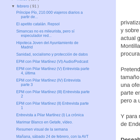
▼
febrero
( 91 )
Príncipe Pío, 210.000 viajeros diarios a
partir de...
privati
El apetito catalán. Repsol
y sobre 
Simancas no es mileurista, pero sí
especulador red...
actual 
Hipoteca Joven del Ayuntamiento de
Montill
Madrid
procura
Sanidad, socialismo y protección de datos
EPM con Pilar Martínez (VI) Audio/Podcast
Preten
EPM con Pilar Martínez (V) Entrevista parte
4, última
tamaño 
EPM con Pilar Martínez (IV) Entrevista
una ofe
parte 3
parte e
EPM con Pilar Martínez (III) Entrevista parte
2
pero a 
EPM con Pilar Martínez (II) Entrevista parte
1
Entrevista a Pilar Martínez (I) La crónica
Y para 
Marimar Blanco en Getafe, vídeo.
de Ende
Resumen visual de la semana
Mañana, sábado 24 de febrero, con la AVT
Deseaba