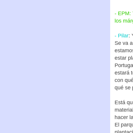
- EPM: 
los már
- Pilar
:
Se va a
estamos
estar p
Portuga
estará 
con qué
qué se 
Está qu
material
hacer l
El parq
plantac