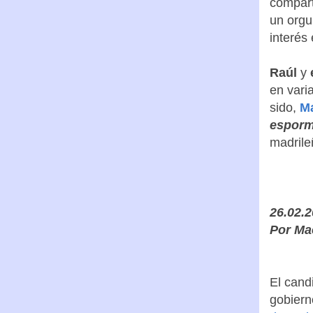
compart
un orgu
interés 
Raúl
y
en vari
sido,
M
esporm
madrile
26.02.
Por Ma
El cand
gobiern