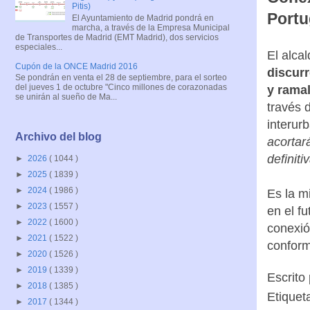
Pitis)
Portu
El Ayuntamiento de Madrid pondrá en
marcha, a través de la Empresa Municipal
de Transportes de Madrid (EMT Madrid), dos servicios
especiales...
El alca
Cupón de la ONCE Madrid 2016
discurr
Se pondrán en venta el 28 de septiembre, para el sorteo
del jueves 1 de octubre "Cinco millones de corazonadas
y rama
se unirán al sueño de Ma...
través 
interur
Archivo del blog
acortar
definiti
►
2026
( 1044 )
►
2025
( 1839 )
►
2024
( 1986 )
Es la m
►
2023
( 1557 )
en el f
►
2022
( 1600 )
conexión
►
2021
( 1522 )
conform
►
2020
( 1526 )
►
2019
( 1339 )
Escrito
►
2018
( 1385 )
Etiquet
►
2017
( 1344 )