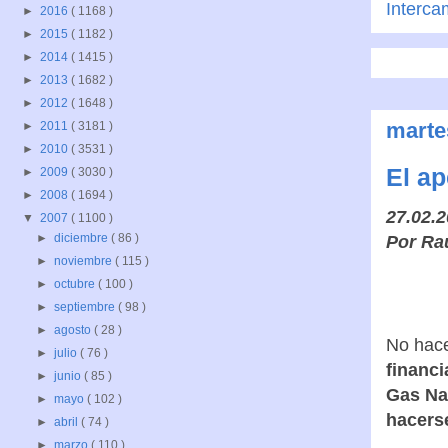
Interca
►
2016
( 1168 )
►
2015
( 1182 )
►
2014
( 1415 )
►
2013
( 1682 )
►
2012
( 1648 )
marte
►
2011
( 3181 )
►
2010
( 3531 )
El ap
►
2009
( 3030 )
►
2008
( 1694 )
27.02.
▼
2007
( 1100 )
►
diciembre
( 86 )
Por Ra
►
noviembre
( 115 )
►
octubre
( 100 )
►
septiembre
( 98 )
►
agosto
( 28 )
No hace
►
julio
( 76 )
financi
►
junio
( 85 )
Gas Na
►
mayo
( 102 )
hacers
►
abril
( 74 )
►
marzo
( 110 )