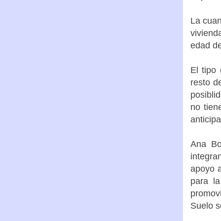
La cuan
viviend
edad del
El tipo
resto d
posibli
no tien
anticip
Ana Bo
integra
apoyo a
para l
promovi
Suelo s