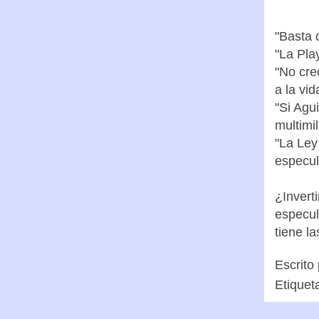
"Basta 
"La Pla
"No cre
a la vid
"Si Agu
multimil
"La Ley
especul
¿Invert
especul
tiene la
Escrito
Etiquet