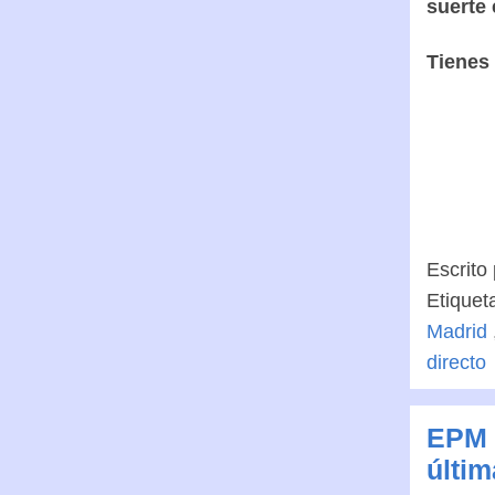
suerte
Tienes
Escrito
Etiquet
Madrid
directo
EPM c
últim