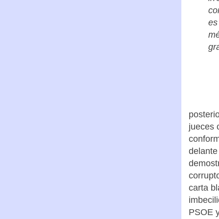
co
es
mé
gr
posteri
jueces 
conform
delante
demostr
corrupt
carta b
imbecili
PSOE y 