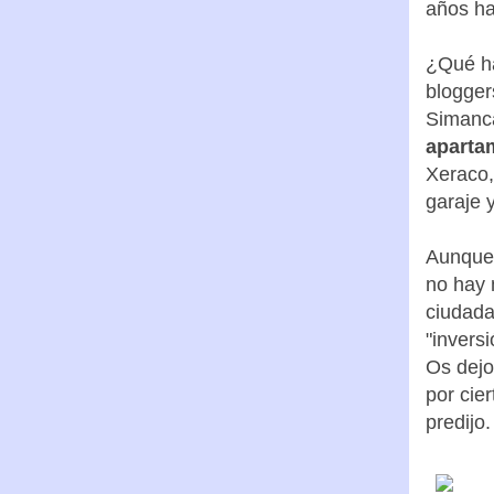
años ha
¿Qué ha
blogger
Simanca
aparta
Xeraco,
garaje y
Aunque 
no hay 
ciudada
"inversi
Os dejo
por cie
predijo.