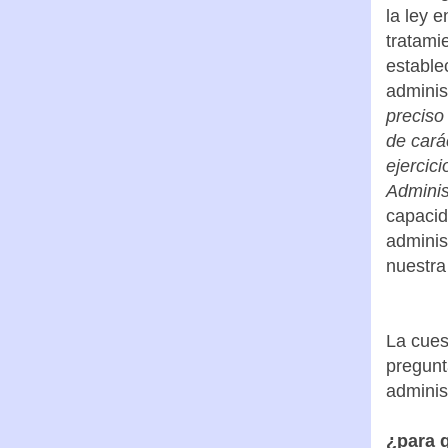
la ley e
tratami
estable
adminis
preciso
de cará
ejercic
Adminis
capacid
adminis
nuestra 
La cues
pregunt
adminis
¿para q