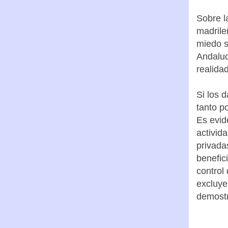
Sobre l
madrile
miedo s
Andaluc
realidad
Si los 
tanto p
Es evid
activid
privada
benefic
control
excluye
demostr