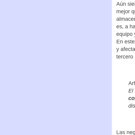
Aún sie
mejor q
almacen
es, a h
equipo 
En este
y afect
tercero
Ar
El
co
di
Las neg