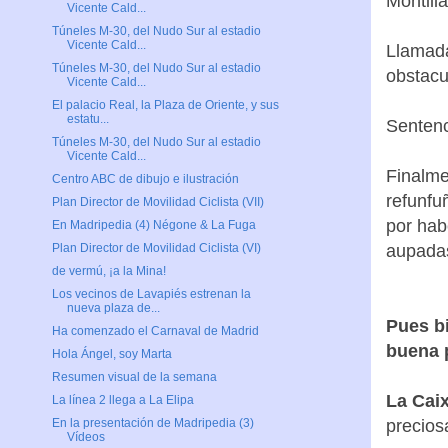
Montilla
Vicente Cald...
Túneles M-30, del Nudo Sur al estadio
Vicente Cald...
Llamada
Túneles M-30, del Nudo Sur al estadio
obstacu
Vicente Cald...
El palacio Real, la Plaza de Oriente, y sus
estatu...
Sentenc
Túneles M-30, del Nudo Sur al estadio
Vicente Cald...
Finalme
Centro ABC de dibujo e ilustración
refunf
Plan Director de Movilidad Ciclista (VII)
por hab
En Madripedia (4) Négone & La Fuga
aupadas
Plan Director de Movilidad Ciclista (VI)
de vermú, ¡a la Mina!
Los vecinos de Lavapiés estrenan la
nueva plaza de...
Pues bi
Ha comenzado el Carnaval de Madrid
buena 
Hola Ángel, soy Marta
Resumen visual de la semana
La Caix
La línea 2 llega a La Elipa
precios
En la presentación de Madripedia (3)
Vídeos