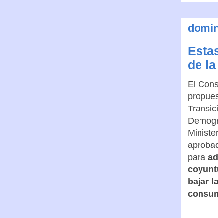
domin
Estas
de l
El Cons
propues
Transic
Demogr
Ministe
aprobad
para
ad
coyunt
bajar l
consum