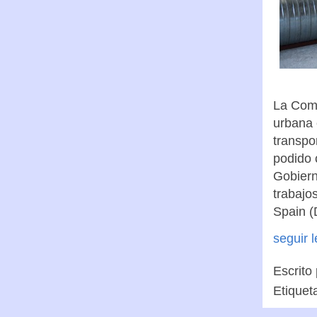
La Comu
urbana 
transpor
podido 
Gobiern
trabajo
Spain (
seguir 
Escrito
Etiquet