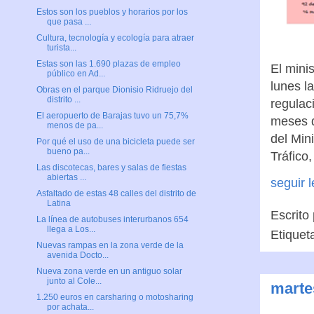
Estos son los pueblos y horarios por los
que pasa ...
Cultura, tecnología y ecología para atraer
turista...
Estas son las 1.690 plazas de empleo
El mini
público en Ad...
lunes l
Obras en el parque Dionisio Ridruejo del
distrito ...
regulac
El aeropuerto de Barajas tuvo un 75,7%
meses d
menos de pa...
del Mini
Por qué el uso de una bicicleta puede ser
bueno pa...
Tráfico
Las discotecas, bares y salas de fiestas
abiertas ...
seguir 
Asfaltado de estas 48 calles del distrito de
Latina
Escrito
La línea de autobuses interurbanos 654
llega a Los...
Etiquet
Nuevas rampas en la zona verde de la
avenida Docto...
Nueva zona verde en un antiguo solar
junto al Cole...
marte
1.250 euros en carsharing o motosharing
por achata...