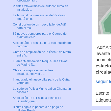
Asociación M...
Plantas fotovoltaicas de autoconsumo en
instalacio...
La terminal de mercancías de Vicálvaro
tendrá un n...
Construcción de un nuevo taller de Adif
para el ma...
86 nuevos bomberos para el Cuerpo del
Ayuntamiento...
Acceso rápido a la cita para vacunación de
coronav...
Adif Al
Obras de ampliación de la línea 3 de Metro
levante
entre V...
acomet
El área ‘Malmea-San Roque-Tres Olivos’
de Madrid N...
estacio
Obras de mejora en estas tres
circula
instalaciones y el p...
Inaugurado el nuevo bike park de la Cuña
seguir 
Verde de ...
La sede de Policía Municipal en Chamartín
pasará a...
Escrito
Ampliación de la Escuela Infantil 'El
Etiquet
Duende', que...
Bizum llega a la pasarela de pago de
billetes Renfe