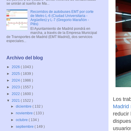
se unirán al sueño de Ma...
Recorridos de autobuses EMT por corte
de Metro L-6 (Ciudad Universitaria -
Argüelles) y L-7 (Gregorio Marañón -
Pitis)
El Ayuntamiento de Madrid pondrá en
marcha, a través de la Empresa Municipal
de Transportes de Madrid (EMT Madrid), dos servicios
especiales...
Archivo del blog
►
2026
( 1043 )
►
2025
( 1839 )
►
2024
( 1986 )
►
2023
( 1557 )
►
2022
( 1600 )
Los tra
▼
2021
( 1522 )
Madrid 
►
diciembre
( 132 )
reducir
►
noviembre
( 133 )
►
octubre
( 134 )
dispues
►
septiembre
( 149 )
usuario