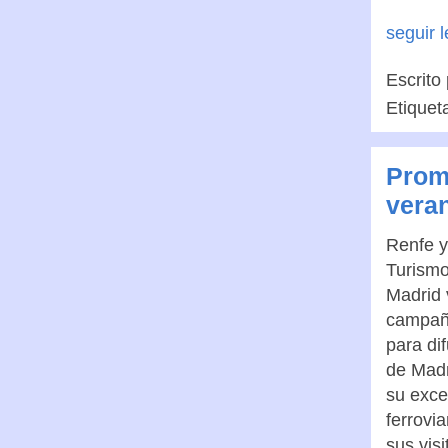
seguir 
Escrito
Etiquet
Prom
vera
Renfe y
Turismo
Madrid 
campaña
para di
de Madr
su exce
ferrovia
sus visi