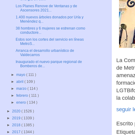
Los Planes Renove de Ventanas y de
Ascensores 2021...
1.400 nuevos árboles donados por Uría y
Menéndez q...
38 hombres y 6 mujeres se estrenan como
conductore...
Estos son los cortes del servicio en líneas
MetroS...
Arranca el desarrollo urbanístico de
Valdecarros
La Comu
Inaugurado el nuevo parque regional de
Bomberos de...
de Metr
amenaza
►
mayo
( 111 )
►
abril
( 109 )
formaci
►
marzo
( 114 )
LGTBifo
►
febrero
( 111 )
la cola
►
enero
( 134 )
seguir 
►
2020
( 1526 )
►
2019
( 1339 )
Escrito
►
2018
( 1385 )
Etiquet
►
2017
( 1344 )