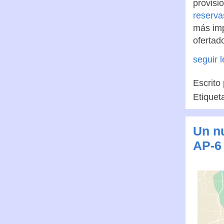
provisi
reserva
más imp
ofertad
seguir 
Escrito
Etiquet
Un n
AP-6 