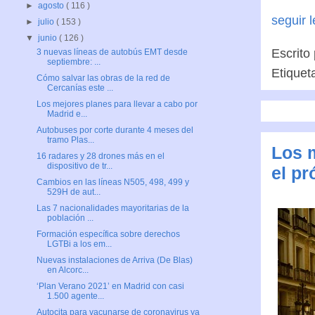
►
agosto
( 116 )
seguir 
►
julio
( 153 )
▼
junio
( 126 )
Escrito
3 nuevas líneas de autobús EMT desde
septiembre: ...
Etiquet
Cómo salvar las obras de la red de
Cercanías este ...
Los mejores planes para llevar a cabo por
Madrid e...
Autobuses por corte durante 4 meses del
tramo Plas...
Los m
16 radares y 28 drones más en el
dispositivo de tr...
el p
Cambios en las líneas N505, 498, 499 y
529H de aut...
Las 7 nacionalidades mayoritarias de la
población ...
Formación específica sobre derechos
LGTBi a los em...
Nuevas instalaciones de Arriva (De Blas)
en Alcorc...
‘Plan Verano 2021’ en Madrid con casi
1.500 agente...
Autocita para vacunarse de coronavirus ya