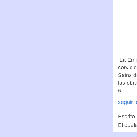
La Empr
servici
Sainz d
las obr
6.
seguir 
Escrito
Etiquet