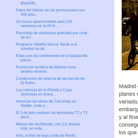
disponib...
Fotos del interior de las promociones con
440 piso...
Un nuevo aparcamiento para 225
camiones en la AP-6...
Recorrido de autobuses gratuitos por corte
de la l...
Programa ‘Madrid Vecina’ frente a la
soledad no de...
Estas son las condiciones de la bajada del
precio ...
Promoción turística de Madrid como
destino veranie...
Condiciones de reserva de las barcas de
El Retiro ...
Madrid 
Las colonias de la Florida y Casa
planes 
Quemada en Arava...
variada
Arrancan las obras de Cercanías en
Getafe, corte e...
embargo
El 1 de julio reabren las terminales T2 y T3
y al fi
del A...
consegu
Mejora del alumbrado, con 211 farolas
más, en esta...
los que
Avlo, el tren de bajo coste de Renfe,