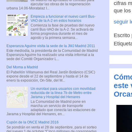
cifras 
ejecutar las obras de la regeneración
urbana 14.06-Moratalaz I...
que los
Empieza a funcionar el nuevo carril Bus-
VAO de la A-2 en estos horarios
seguir 
Comienza la fase de pruebas del nuevo
carril Bus-VAO de la A-2. Se activará de
forma progresiva durante el mes de
Escrito
agosto y la primera semana...
Etiquet
Esperanza Aguirre visita la sede de la JMJ Madrid 2011
Este mediodía, la presidenta de la Comunidad de Madrid
Esperanza Aguirre ha realizado una visita informal a la
sede del Comité Organizador L...
Del Moma a Madrid
El Pabellón Villanueva del Real Jardín Botánico (CSIC)
Cómo 
expone desde el 22 de septiembre y hasta el 14 de
enero la exposición, On-Site, del M...
este 
Un eurotaxi para usuarios con movilidad
Orcas
reducida de la línea 7b de Metro entre
Jarama y Hospital del Henares
La Comunidad de Madrid pone en
marcha un servicio de transporte
adaptado que conecta las estaciones de
Jarama y Hospital del Henares, en...
Cupón de la ONCE Madrid 2016
Se pondrán en venta el 28 de septiembre, para el sorteo
del jueves 1 de octubre "Cinco millones de corazonadas