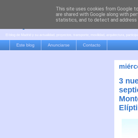
This site uses cookies from Google to 
are shared with Google along with per
es por madrid
statistics, and to detect and address
El blog de Madrid y su actualidad, proyectos, transporte, movilidad, arquitectura, partici
Este blog
Anunciarse
Contacto
miérc
3 nu
septi
Monte
Elípt