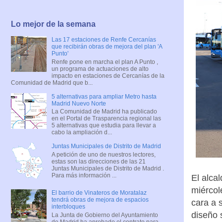
Lo mejor de la semana
Las 17 estaciones de Renfe Cercanías
que recibirán obras de mejora del plan 'A
Punto'
Renfe pone en marcha el plan A Punto ,
un programa de actuaciones de alto
impacto en estaciones de Cercanías de la
Comunidad de Madrid que b...
5 alternativas para ampliar Metro hasta
Madrid Nuevo Norte
La Comunidad de Madrid ha publicado
en el Portal de Trasparencia regional las
5 alternativas que estudia para llevar a
cabo la ampliación d...
Juntas Municipales de Distrito de Madrid
A petición de uno de nuestros lectores,
estas son las direcciones de las 21
Juntas Municipales de Distrito de Madrid .
Para más información ...
El alca
miércol
El barrio de Vinateros de Moratalaz
tendrá obras de mejora de espacios
cara a 
interbloques
diseño 
La Junta de Gobierno del Ayuntamiento
de Madrid ha aprobado el contrato para