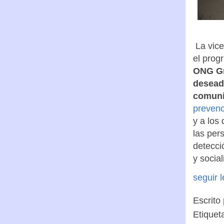
La vice
el prog
ONG G
desead
comuni
prevenc
y a los 
las per
detecci
y social
seguir 
Escrito
Etiquet