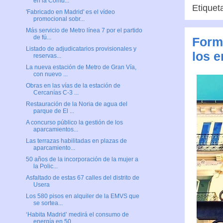
en la Comu...
Etiquet
'Fabricado en Madrid' es el vídeo
promocional sobr...
Más servicio de Metro línea 7 por el partido
de fú...
Form
Listado de adjudicatarios provisionales y
los 
reservas...
La nueva estación de Metro de Gran Vía,
con nuevo ...
Obras en las vías de la estación de
Cercanías C-3 ...
Restauración de la Noria de agua del
parque de El ...
A concurso público la gestión de los
aparcamientos...
Las terrazas habilitadas en plazas de
aparcamiento...
50 años de la incorporación de la mujer a
la Polic...
Asfaltado de estas 67 calles del distrito de
Usera
Los 580 pisos en alquiler de la EMVS que
se sortea...
‘Habita Madrid’ medirá el consumo de
energía en 50...