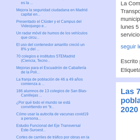
La Comu
es la ...
Mejora la seguridad ciudadana en Madrid
Transpo
capital en...
municip
Presentado el Clúster y el Campus del
lunes 5 
Videojuego e...
Un radar móvil de humos de los vehículos
servicio
que circu...
El uso del contenedor amarillo creció un
seguir 
8% y del ...
70 colegios e institutos STEMadrid
Escrito
(Ciencia, Tecno...
Mejoras para el Escuadrón de Caballería
Etiquet
de la Poli...
La franja de población de 46 a 49 años
comienza a ...
Las 7
186 alumnos de 13 colegios de San Blas-
Canillejas ...
pobl
¿Por qué todo el mundo se está
convirtiendo en “tr...
2020
Cómo usar la autocita de vacunas covid19
a persona...
Estudio Funcional del Eje Transversal
Este-Suroest...
Cortes de carriles de tráfico por obras en la