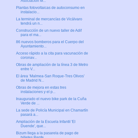
Asociación M...
Plantas fotovoltaicas de autoconsumo en
instalacio...
La terminal de mercancías de Vicálvaro
tendrá un n...
Construcción de un nuevo taller de Adif
para el ma...
86 nuevos bomberos para el Cuerpo del
Ayuntamiento...
Acceso rápido a la cita para vacunación de
coronav...
Obras de ampliación de la línea 3 de Metro
entre V...
El área ‘Malmea-San Roque-Tres Olivos’
de Madrid N...
Obras de mejora en estas tres
instalaciones y el p...
Inaugurado el nuevo bike park de la Cuña
Verde de ...
La sede de Policía Municipal en Chamartín
pasará a...
Ampliación de la Escuela Infantil 'El
Duende', que...
Bizum llega a la pasarela de pago de
billetes Renfe