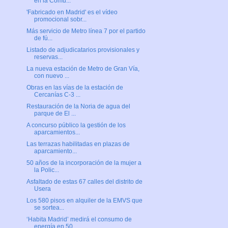
en la Comu...
'Fabricado en Madrid' es el vídeo
promocional sobr...
Más servicio de Metro línea 7 por el partido
de fú...
Listado de adjudicatarios provisionales y
reservas...
La nueva estación de Metro de Gran Vía,
con nuevo ...
Obras en las vías de la estación de
Cercanías C-3 ...
Restauración de la Noria de agua del
parque de El ...
A concurso público la gestión de los
aparcamientos...
Las terrazas habilitadas en plazas de
aparcamiento...
50 años de la incorporación de la mujer a
la Polic...
Asfaltado de estas 67 calles del distrito de
Usera
Los 580 pisos en alquiler de la EMVS que
se sortea...
‘Habita Madrid’ medirá el consumo de
energía en 50...