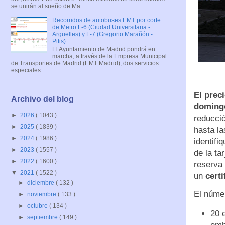
se unirán al sueño de Ma...
Recorridos de autobuses EMT por corte
de Metro L-6 (Ciudad Universitaria -
Argüelles) y L-7 (Gregorio Marañón -
Pitis)
El Ayuntamiento de Madrid pondrá en
marcha, a través de la Empresa Municipal
de Transportes de Madrid (EMT Madrid), dos servicios
especiales...
El prec
Archivo del blog
domingo
►
2026
( 1043 )
reducció
►
2025
( 1839 )
hasta la
►
2024
( 1986 )
identifi
►
2023
( 1557 )
de la ta
►
2022
( 1600 )
reserva
▼
2021
( 1522 )
un
cert
►
diciembre
( 132 )
El númer
►
noviembre
( 133 )
►
octubre
( 134 )
20 
►
septiembre
( 149 )