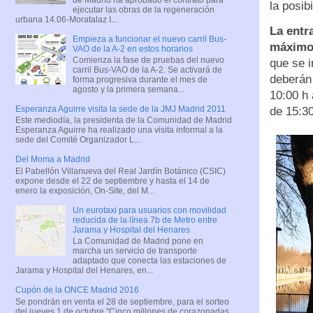
la posib
ejecutar las obras de la regeneración
urbana 14.06-Moratalaz I...
La entr
Empieza a funcionar el nuevo carril Bus-
máximo 
VAO de la A-2 en estos horarios
Comienza la fase de pruebas del nuevo
que se i
carril Bus-VAO de la A-2. Se activará de
deberán 
forma progresiva durante el mes de
agosto y la primera semana...
10:00 h 
Esperanza Aguirre visita la sede de la JMJ Madrid 2011
de 15:30
Este mediodía, la presidenta de la Comunidad de Madrid
Esperanza Aguirre ha realizado una visita informal a la
sede del Comité Organizador L...
Del Moma a Madrid
El Pabellón Villanueva del Real Jardín Botánico (CSIC)
expone desde el 22 de septiembre y hasta el 14 de
enero la exposición, On-Site, del M...
Un eurotaxi para usuarios con movilidad
reducida de la línea 7b de Metro entre
Jarama y Hospital del Henares
La Comunidad de Madrid pone en
marcha un servicio de transporte
adaptado que conecta las estaciones de
Jarama y Hospital del Henares, en...
Cupón de la ONCE Madrid 2016
Se pondrán en venta el 28 de septiembre, para el sorteo
del jueves 1 de octubre "Cinco millones de corazonadas