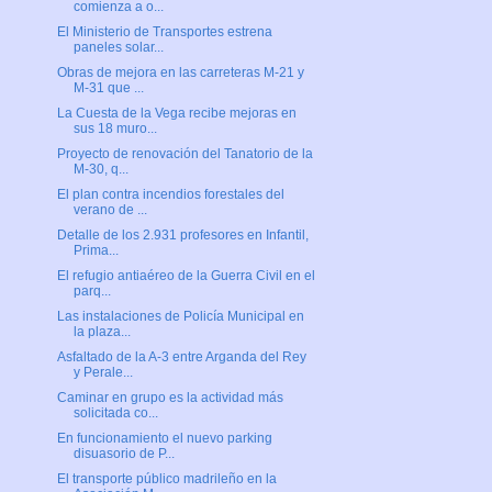
comienza a o...
El Ministerio de Transportes estrena
paneles solar...
Obras de mejora en las carreteras M-21 y
M-31 que ...
La Cuesta de la Vega recibe mejoras en
sus 18 muro...
Proyecto de renovación del Tanatorio de la
M-30, q...
El plan contra incendios forestales del
verano de ...
Detalle de los 2.931 profesores en Infantil,
Prima...
El refugio antiaéreo de la Guerra Civil en el
parq...
Las instalaciones de Policía Municipal en
la plaza...
Asfaltado de la A-3 entre Arganda del Rey
y Perale...
Caminar en grupo es la actividad más
solicitada co...
En funcionamiento el nuevo parking
disuasorio de P...
El transporte público madrileño en la