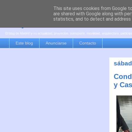
This site uses cookies from Google to 
are shared with Google along with per
es por madrid
statistics, and to detect and address
El blog de Madrid y su actualidad, proyectos, transporte, movilidad, arquitectura, partici
Este blog
Anunciarse
Contacto
sábad
Condi
y Cas