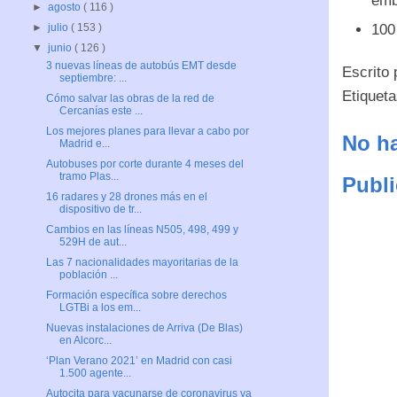
emb
►
agosto
( 116 )
100 
►
julio
( 153 )
▼
junio
( 126 )
3 nuevas líneas de autobús EMT desde
Escrito
septiembre: ...
Etiquet
Cómo salvar las obras de la red de
Cercanías este ...
Los mejores planes para llevar a cabo por
No ha
Madrid e...
Autobuses por corte durante 4 meses del
tramo Plas...
Publi
16 radares y 28 drones más en el
dispositivo de tr...
Cambios en las líneas N505, 498, 499 y
529H de aut...
Las 7 nacionalidades mayoritarias de la
población ...
Formación específica sobre derechos
LGTBi a los em...
Nuevas instalaciones de Arriva (De Blas)
en Alcorc...
‘Plan Verano 2021’ en Madrid con casi
1.500 agente...
Autocita para vacunarse de coronavirus ya