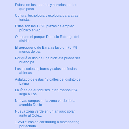
Estos son los pueblos y horarios por los
que pasa ...
Cultura, tecnología y ecología para atraer
turista...
Estas son las 1.690 plazas de empleo
público en Ad...
Obras en el parque Dionisio Ridruejo del
distrito ...
El aeropuerto de Barajas tuvo un 75,7%
menos de pa...
Por qué el uso de una bicicleta puede ser
bueno pa...
Las discotecas, bares y salas de fiestas
abiertas ...
Asfaltado de estas 48 calles del distrito de
Latina
La línea de autobuses interurbanos 654
llega a Los...
Nuevas rampas en la zona verde de la
avenida Docto...
Nueva zona verde en un antiguo solar
junto al Cole...
1.250 euros en carsharing o motosharing
por achata...