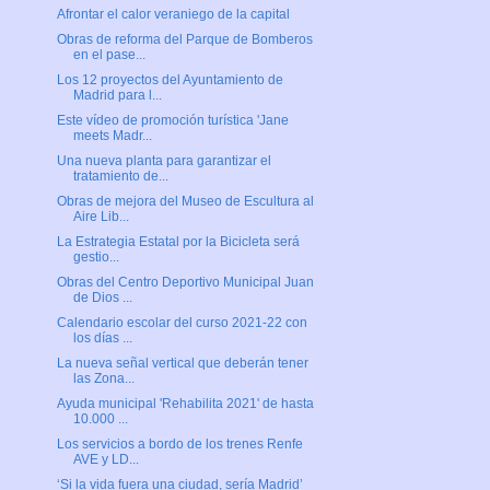
Afrontar el calor veraniego de la capital
Obras de reforma del Parque de Bomberos
en el pase...
Los 12 proyectos del Ayuntamiento de
Madrid para l...
Este vídeo de promoción turística 'Jane
meets Madr...
Una nueva planta para garantizar el
tratamiento de...
Obras de mejora del Museo de Escultura al
Aire Lib...
La Estrategia Estatal por la Bicicleta será
gestio...
Obras del Centro Deportivo Municipal Juan
de Dios ...
Calendario escolar del curso 2021-22 con
los días ...
La nueva señal vertical que deberán tener
las Zona...
Ayuda municipal 'Rehabilita 2021' de hasta
10.000 ...
Los servicios a bordo de los trenes Renfe
AVE y LD...
‘Si la vida fuera una ciudad, sería Madrid’