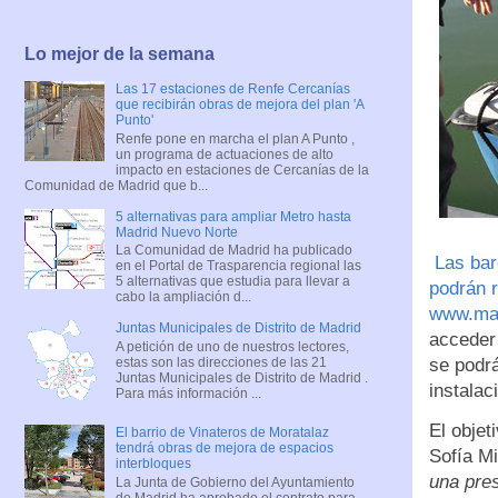
Lo mejor de la semana
Las 17 estaciones de Renfe Cercanías
que recibirán obras de mejora del plan 'A
Punto'
Renfe pone en marcha el plan A Punto ,
un programa de actuaciones de alto
impacto en estaciones de Cercanías de la
Comunidad de Madrid que b...
5 alternativas para ampliar Metro hasta
Madrid Nuevo Norte
La Comunidad de Madrid ha publicado
Las bar
en el Portal de Trasparencia regional las
5 alternativas que estudia para llevar a
podrán r
cabo la ampliación d...
www.mad
Juntas Municipales de Distrito de Madrid
acceder
A petición de uno de nuestros lectores,
estas son las direcciones de las 21
se podrá
Juntas Municipales de Distrito de Madrid .
instalac
Para más información ...
El objet
El barrio de Vinateros de Moratalaz
tendrá obras de mejora de espacios
Sofía M
interbloques
una pres
La Junta de Gobierno del Ayuntamiento
de Madrid ha aprobado el contrato para