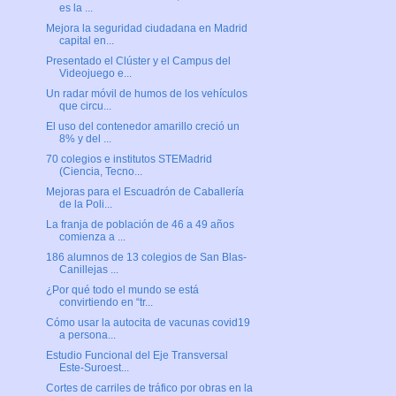
es la ...
Mejora la seguridad ciudadana en Madrid
capital en...
Presentado el Clúster y el Campus del
Videojuego e...
Un radar móvil de humos de los vehículos
que circu...
El uso del contenedor amarillo creció un
8% y del ...
70 colegios e institutos STEMadrid
(Ciencia, Tecno...
Mejoras para el Escuadrón de Caballería
de la Poli...
La franja de población de 46 a 49 años
comienza a ...
186 alumnos de 13 colegios de San Blas-
Canillejas ...
¿Por qué todo el mundo se está
convirtiendo en “tr...
Cómo usar la autocita de vacunas covid19
a persona...
Estudio Funcional del Eje Transversal
Este-Suroest...
Cortes de carriles de tráfico por obras en la