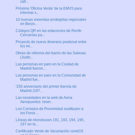
call...
Próxima 'Oficina Verde' de la EMVS para
informar s...
10 nuevas viviendas protegidas regionales
en Berzo...
Códigos QR en las estaciones de Renfe
Cercanías pa...
Proyecto de nuevo itinerario peatonal entre
los mi...
Obras de reforma del barrio de las Salesas
(Justic...
Las personas en paro en la Ciudad de
Madrid fueron...
Las personas en paro en la Comunidad de
Madrid fue...
'150 aniversario del primer tranvía de
Madrid (187...
Las novedades en la web de Aena
Aeropuertos: reser...
Los Consejos de Proximidad sustituyen a
los Foros ...
Líneas de microbuses 191, 193, 194, 195,
197 en la...
Certificado Verde de Vacunación covid19