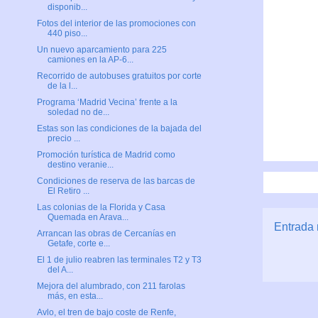
disponib...
Fotos del interior de las promociones con
440 piso...
Un nuevo aparcamiento para 225
camiones en la AP-6...
Recorrido de autobuses gratuitos por corte
de la l...
Programa ‘Madrid Vecina’ frente a la
soledad no de...
Estas son las condiciones de la bajada del
precio ...
Promoción turística de Madrid como
destino veranie...
Condiciones de reserva de las barcas de
El Retiro ...
Las colonias de la Florida y Casa
Quemada en Arava...
Entrada 
Arrancan las obras de Cercanías en
Getafe, corte e...
El 1 de julio reabren las terminales T2 y T3
del A...
Mejora del alumbrado, con 211 farolas
más, en esta...
Avlo, el tren de bajo coste de Renfe,