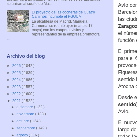
se unirán al sueño de Ma...
Avlo com
Barcelon
El proyecto de las cocheras de Cuatro
Caminos incumple el PGOUM
las ciu
La alcaldesa de Madrid, Manuela
Zaragoz
Carmena, se reunió ayer (martes, 17
mayo) con los cooperativistas y
el númer
representantes de la empresa promotora
...
función 
El prime
Archivo del blog
para el 
provocad
►
2026
( 1042 )
Figueres
►
2025
( 1839 )
sentido 
►
2024
( 1986 )
Atocha 
►
2023
( 1557 )
►
2022
( 1600 )
Desde el
▼
2021
( 1522 )
sentido
►
diciembre
( 132 )
Avlo.
►
noviembre
( 133 )
►
octubre
( 134 )
El nuevo
►
septiembre
( 149 )
largo de
►
agosto
( 116 )
todas la