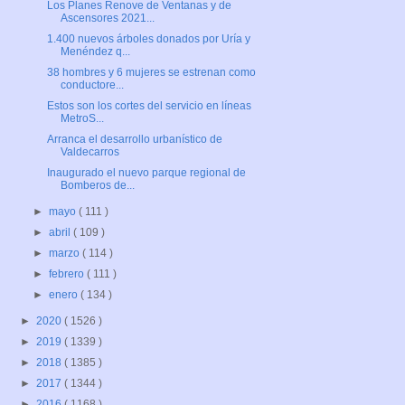
Los Planes Renove de Ventanas y de
Ascensores 2021...
1.400 nuevos árboles donados por Uría y
Menéndez q...
38 hombres y 6 mujeres se estrenan como
conductore...
Estos son los cortes del servicio en líneas
MetroS...
Arranca el desarrollo urbanístico de
Valdecarros
Inaugurado el nuevo parque regional de
Bomberos de...
►
mayo
( 111 )
►
abril
( 109 )
►
marzo
( 114 )
►
febrero
( 111 )
►
enero
( 134 )
►
2020
( 1526 )
►
2019
( 1339 )
►
2018
( 1385 )
►
2017
( 1344 )
►
2016
( 1168 )