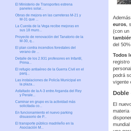
El Ministerio de Transportes estrena
paneles solar...
Obras de mejora en las carreteras M-21 y
Además
M-31 que ...
euros
, 
La Cuesta de la Vega recibe mejoras en
sus 18 muro...
(con un 
Proyecto de renovación del Tanatorio de la
también
M-30, q...
del 50%
El plan contra incendios forestales del
verano de ...
Todos l
Detalle de los 2.931 profesores en Infantil,
registro
Prima...
personal
El refugio antiaéreo de la Guerra Civil en el
parq...
podrá so
Las instalaciones de Policía Municipal en
vigente 
la plaza...
Asfaltado de la A-3 entre Arganda del Rey
Doble 
y Perale...
Caminar en grupo es la actividad más
El nuevo
solicitada co...
materia 
En funcionamiento el nuevo parking
disuasorio de P...
dispone
El transporte público madrileño en la
mundial 
Asociación M...