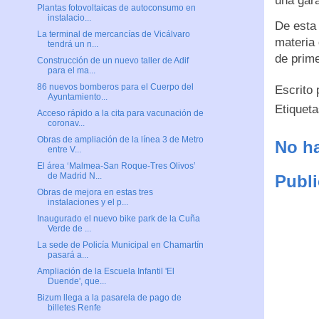
una gara
Plantas fotovoltaicas de autoconsumo en
instalacio...
De esta 
La terminal de mercancías de Vicálvaro
materia 
tendrá un n...
de prime
Construcción de un nuevo taller de Adif
para el ma...
86 nuevos bomberos para el Cuerpo del
Escrito
Ayuntamiento...
Etiquet
Acceso rápido a la cita para vacunación de
coronav...
Obras de ampliación de la línea 3 de Metro
No ha
entre V...
El área ‘Malmea-San Roque-Tres Olivos’
de Madrid N...
Publi
Obras de mejora en estas tres
instalaciones y el p...
Inaugurado el nuevo bike park de la Cuña
Verde de ...
La sede de Policía Municipal en Chamartín
pasará a...
Ampliación de la Escuela Infantil 'El
Duende', que...
Bizum llega a la pasarela de pago de
billetes Renfe