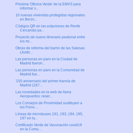
Próxima 'Oficina Verde' de la EMVS para
informar s...
10 nuevas viviendas protegidas regionales
en Berzo...
Códigos QR en las estaciones de Renfe
Cercanías pa...
Proyecto de nuevo itinerario peatonal entre
los mi...
Obras de reforma del barrio de las Salesas
(Justic...
Las personas en paro en la Ciudad de
Madrid fueron...
Las personas en paro en la Comunidad de
Madrid fue...
'150 aniversario del primer tranvía de
Madrid (187...
Las novedades en la web de Aena
Aeropuertos: reser...
Los Consejos de Proximidad sustituyen a
los Foros ...
Líneas de microbuses 191, 193, 194, 195,
197 en la...
Certificado Verde de Vacunación covid19
en la Comu...