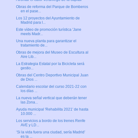
Obras de reforma del Parque de Bomberos
en el pase...
Los 12 proyectos del Ayuntamiento de
Madrid para l...
Este vídeo de promoción turística 'Jane
meets Madr...
Una nueva planta para garantizar el
tratamiento de...
Obras de mejora del Museo de Escultura al
Aire Lib...
La Estrategia Estatal por la Bicicleta será
gestio...
Obras del Centro Deportivo Municipal Juan
de Dios ...
Calendario escolar del curso 2021-22 con
los días ...
La nueva señal vertical que deberán tener
las Zona...
Ayuda municipal 'Rehabilita 2021' de hasta
10.000 ...
Los servicios a bordo de los trenes Renfe
AVE y LD...
‘Si la vida fuera una ciudad, sería Madrid’
es la ...