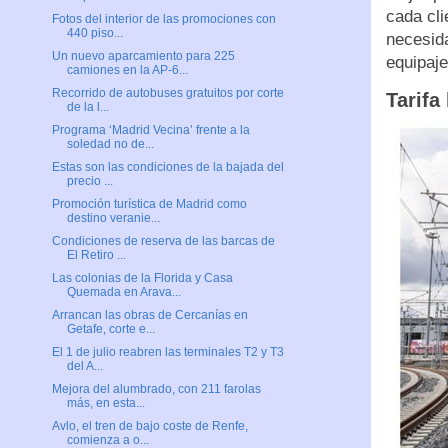
cada cli
Fotos del interior de las promociones con
440 piso...
necesida
Un nuevo aparcamiento para 225
equipaje
camiones en la AP-6...
Recorrido de autobuses gratuitos por corte
Tarifa
de la l...
Programa ‘Madrid Vecina’ frente a la
soledad no de...
Estas son las condiciones de la bajada del
precio ...
Promoción turística de Madrid como
destino veranie...
Condiciones de reserva de las barcas de
El Retiro ...
Las colonias de la Florida y Casa
Quemada en Arava...
Arrancan las obras de Cercanías en
Getafe, corte e...
El 1 de julio reabren las terminales T2 y T3
del A...
Mejora del alumbrado, con 211 farolas
más, en esta...
Avlo, el tren de bajo coste de Renfe,
comienza a o...