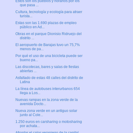
Estos son los pueblos y horarios por los
que pasa ...
Cultura, tecnología y ecología para atraer
turista...
Estas son las 1.690 plazas de empleo
público en Ad...
Obras en el parque Dionisio Ridruejo del
distrito ...
El aeropuerto de Barajas tuvo un 75,7%
menos de pa...
Por qué el uso de una bicicleta puede ser
bueno pa...
Las discotecas, bares y salas de fiestas
abiertas ...
Asfaltado de estas 48 calles del distrito de
Latina
La línea de autobuses interurbanos 654
llega a Los...
Nuevas rampas en la zona verde de la
avenida Docto...
Nueva zona verde en un antiguo solar
junto al Cole...
1.250 euros en carsharing o motosharing
por achata...
Afrontar el calor veraniego de la capital