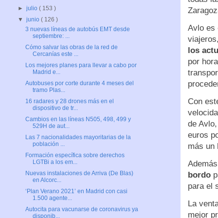
►
julio
( 153 )
Zaragoza
▼
junio
( 126 )
Avlo es 
3 nuevas líneas de autobús EMT desde
septiembre: ...
viajero
Cómo salvar las obras de la red de
los actu
Cercanías este ...
por hora
Los mejores planes para llevar a cabo por
transpor
Madrid e...
proceden
Autobuses por corte durante 4 meses del
tramo Plas...
Con este
16 radares y 28 drones más en el
dispositivo de tr...
velocida
Cambios en las líneas N505, 498, 499 y
de Avlo,
529H de aut...
euros po
Las 7 nacionalidades mayoritarias de la
población ...
más un 
Formación específica sobre derechos
LGTBi a los em...
Además, 
Nuevas instalaciones de Arriva (De Blas)
bordo
p
en Alcorc...
para el 
‘Plan Verano 2021’ en Madrid con casi
1.500 agente...
La venta
Autocita para vacunarse de coronavirus ya
mejor pr
disponib...