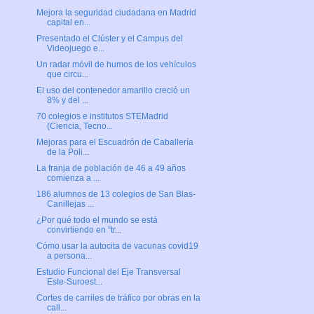
Mejora la seguridad ciudadana en Madrid
capital en...
Presentado el Clúster y el Campus del
Videojuego e...
Un radar móvil de humos de los vehículos
que circu...
El uso del contenedor amarillo creció un
8% y del ...
70 colegios e institutos STEMadrid
(Ciencia, Tecno...
Mejoras para el Escuadrón de Caballería
de la Poli...
La franja de población de 46 a 49 años
comienza a ...
186 alumnos de 13 colegios de San Blas-
Canillejas ...
¿Por qué todo el mundo se está
convirtiendo en “tr...
Cómo usar la autocita de vacunas covid19
a persona...
Estudio Funcional del Eje Transversal
Este-Suroest...
Cortes de carriles de tráfico por obras en la
call...