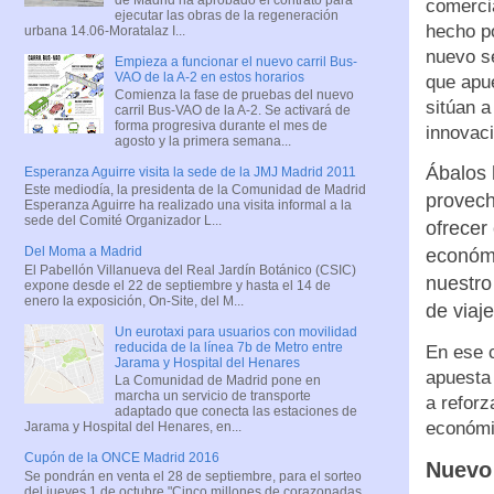
comercia
ejecutar las obras de la regeneración
hecho p
urbana 14.06-Moratalaz I...
nuevo se
Empieza a funcionar el nuevo carril Bus-
VAO de la A-2 en estos horarios
que apue
Comienza la fase de pruebas del nuevo
sitúan a
carril Bus-VAO de la A-2. Se activará de
forma progresiva durante el mes de
innovaci
agosto y la primera semana...
Ábalos 
Esperanza Aguirre visita la sede de la JMJ Madrid 2011
Este mediodía, la presidenta de la Comunidad de Madrid
provech
Esperanza Aguirre ha realizado una visita informal a la
sede del Comité Organizador L...
ofrecer
Del Moma a Madrid
económi
El Pabellón Villanueva del Real Jardín Botánico (CSIC)
nuestro
expone desde el 22 de septiembre y hasta el 14 de
enero la exposición, On-Site, del M...
de viaj
Un eurotaxi para usuarios con movilidad
reducida de la línea 7b de Metro entre
En ese c
Jarama y Hospital del Henares
apuesta
La Comunidad de Madrid pone en
marcha un servicio de transporte
a reforz
adaptado que conecta las estaciones de
económi
Jarama y Hospital del Henares, en...
Cupón de la ONCE Madrid 2016
Nuevo 
Se pondrán en venta el 28 de septiembre, para el sorteo
del jueves 1 de octubre "Cinco millones de corazonadas