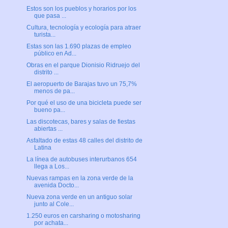
Estos son los pueblos y horarios por los
que pasa ...
Cultura, tecnología y ecología para atraer
turista...
Estas son las 1.690 plazas de empleo
público en Ad...
Obras en el parque Dionisio Ridruejo del
distrito ...
El aeropuerto de Barajas tuvo un 75,7%
menos de pa...
Por qué el uso de una bicicleta puede ser
bueno pa...
Las discotecas, bares y salas de fiestas
abiertas ...
Asfaltado de estas 48 calles del distrito de
Latina
La línea de autobuses interurbanos 654
llega a Los...
Nuevas rampas en la zona verde de la
avenida Docto...
Nueva zona verde en un antiguo solar
junto al Cole...
1.250 euros en carsharing o motosharing
por achata...