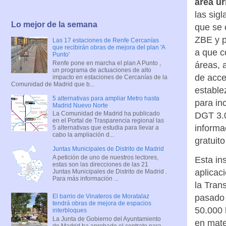
área u
las sig
Lo mejor de la semana
que se c
ZBE y p
Las 17 estaciones de Renfe Cercanías
que recibirán obras de mejora del plan 'A
a que c
Punto'
Renfe pone en marcha el plan A Punto ,
áreas, 
un programa de actuaciones de alto
de acce
impacto en estaciones de Cercanías de la
Comunidad de Madrid que b...
estable
5 alternativas para ampliar Metro hasta
para in
Madrid Nuevo Norte
La Comunidad de Madrid ha publicado
DGT 3.0
en el Portal de Trasparencia regional las
informa
5 alternativas que estudia para llevar a
cabo la ampliación d...
gratuit
Juntas Municipales de Distrito de Madrid
A petición de uno de nuestros lectores,
Esta ins
estas son las direcciones de las 21
aplicac
Juntas Municipales de Distrito de Madrid .
Para más información ...
la Tran
pasado 
El barrio de Vinateros de Moratalaz
tendrá obras de mejora de espacios
50.000 
interbloques
La Junta de Gobierno del Ayuntamiento
en mater
de Madrid ha aprobado el contrato para