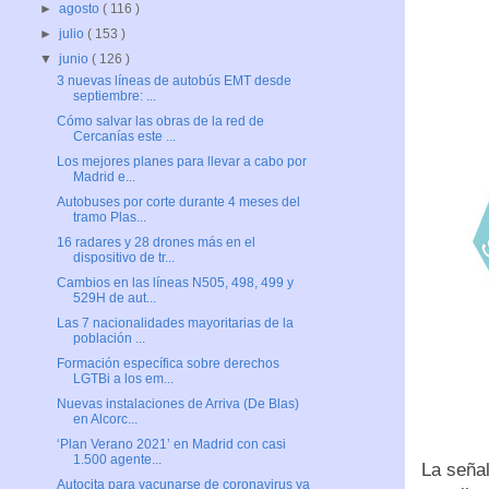
►
agosto
( 116 )
►
julio
( 153 )
▼
junio
( 126 )
3 nuevas líneas de autobús EMT desde
septiembre: ...
Cómo salvar las obras de la red de
Cercanías este ...
Los mejores planes para llevar a cabo por
Madrid e...
Autobuses por corte durante 4 meses del
tramo Plas...
16 radares y 28 drones más en el
dispositivo de tr...
Cambios en las líneas N505, 498, 499 y
529H de aut...
Las 7 nacionalidades mayoritarias de la
población ...
Formación específica sobre derechos
LGTBi a los em...
Nuevas instalaciones de Arriva (De Blas)
en Alcorc...
‘Plan Verano 2021’ en Madrid con casi
1.500 agente...
La señal
Autocita para vacunarse de coronavirus ya