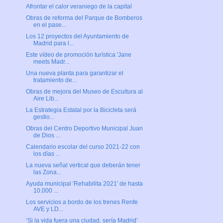
Afrontar el calor veraniego de la capital
Obras de reforma del Parque de Bomberos
en el pase...
Los 12 proyectos del Ayuntamiento de
Madrid para l...
Este vídeo de promoción turística 'Jane
meets Madr...
Una nueva planta para garantizar el
tratamiento de...
Obras de mejora del Museo de Escultura al
Aire Lib...
La Estrategia Estatal por la Bicicleta será
gestio...
Obras del Centro Deportivo Municipal Juan
de Dios ...
Calendario escolar del curso 2021-22 con
los días ...
La nueva señal vertical que deberán tener
las Zona...
Ayuda municipal 'Rehabilita 2021' de hasta
10.000 ...
Los servicios a bordo de los trenes Renfe
AVE y LD...
‘Si la vida fuera una ciudad, sería Madrid’