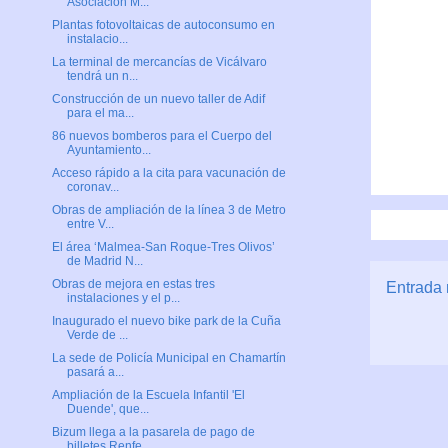
Asociación M...
Plantas fotovoltaicas de autoconsumo en
instalacio...
La terminal de mercancías de Vicálvaro
tendrá un n...
Construcción de un nuevo taller de Adif
para el ma...
86 nuevos bomberos para el Cuerpo del
Ayuntamiento...
Acceso rápido a la cita para vacunación de
coronav...
Obras de ampliación de la línea 3 de Metro
entre V...
El área ‘Malmea-San Roque-Tres Olivos’
de Madrid N...
Obras de mejora en estas tres
Entrada 
instalaciones y el p...
Inaugurado el nuevo bike park de la Cuña
Verde de ...
La sede de Policía Municipal en Chamartín
pasará a...
Ampliación de la Escuela Infantil 'El
Duende', que...
Bizum llega a la pasarela de pago de
billetes Renfe