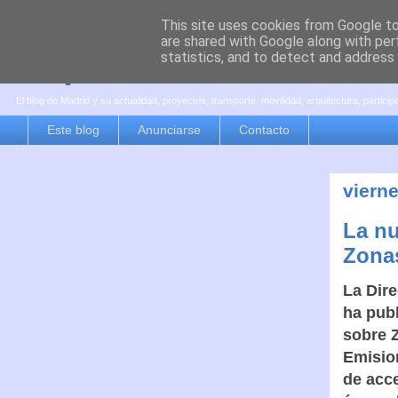
This site uses cookies from Google to 
are shared with Google along with per
es por madrid
statistics, and to detect and address
El blog de Madrid y su actualidad, proyectos, transporte, movilidad, arquitectura, partici
Este blog
Anunciarse
Contacto
vierne
La nu
Zonas
La Dire
ha pub
sobre 
Emisio
de acce