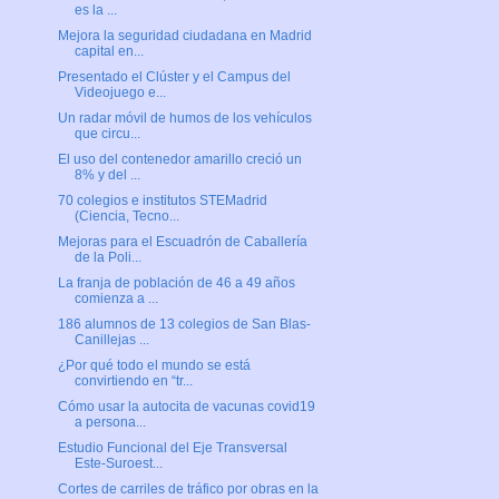
es la ...
Mejora la seguridad ciudadana en Madrid
capital en...
Presentado el Clúster y el Campus del
Videojuego e...
Un radar móvil de humos de los vehículos
que circu...
El uso del contenedor amarillo creció un
8% y del ...
70 colegios e institutos STEMadrid
(Ciencia, Tecno...
Mejoras para el Escuadrón de Caballería
de la Poli...
La franja de población de 46 a 49 años
comienza a ...
186 alumnos de 13 colegios de San Blas-
Canillejas ...
¿Por qué todo el mundo se está
convirtiendo en “tr...
Cómo usar la autocita de vacunas covid19
a persona...
Estudio Funcional del Eje Transversal
Este-Suroest...
Cortes de carriles de tráfico por obras en la