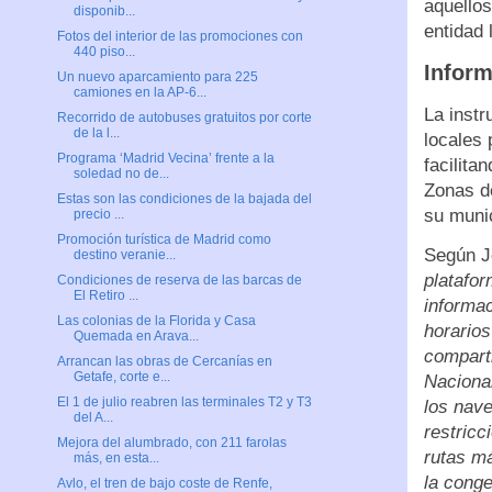
aquellos
disponib...
entidad 
Fotos del interior de las promociones con
440 piso...
Inform
Un nuevo aparcamiento para 225
camiones en la AP-6...
La instr
Recorrido de autobuses gratuitos por corte
de la l...
locales 
Programa ‘Madrid Vecina’ frente a la
facilita
soledad no de...
Zonas d
Estas son las condiciones de la bajada del
su munic
precio ...
Promoción turística de Madrid como
Según J
destino veranie...
platafor
Condiciones de reserva de las barcas de
El Retiro ...
informac
Las colonias de la Florida y Casa
horarios
Quemada en Arava...
comparti
Arrancan las obras de Cercanías en
Getafe, corte e...
Nacional
El 1 de julio reabren las terminales T2 y T3
los nave
del A...
restricc
Mejora del alumbrado, con 211 farolas
rutas má
más, en esta...
la conge
Avlo, el tren de bajo coste de Renfe,