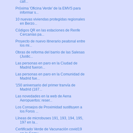
call...
Próxima 'Oficina Verde' de la EMVS para
informar s...
10 nuevas viviendas protegidas regionales
en Berzo...
Códigos QR en las estaciones de Renfe
Cercanías pa...
Proyecto de nuevo itinerario peatonal entre
los mi...
Obras de reforma del barrio de las Salesas
(Justic...
Las personas en paro en la Ciudad de
Madrid fueron...
Las personas en paro en la Comunidad de
Madrid fue...
'150 aniversario del primer tranvía de
Madrid (187...
Las novedades en la web de Aena
Aeropuertos: reser...
Los Consejos de Proximidad sustituyen a
los Foros ...
Líneas de microbuses 191, 193, 194, 195,
197 en la...
Certificado Verde de Vacunación covid19