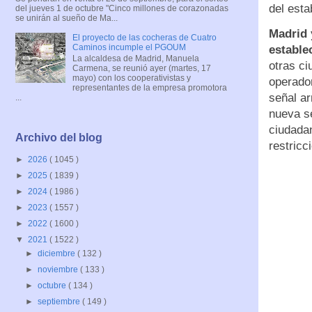
del est
del jueves 1 de octubre "Cinco millones de corazonadas
se unirán al sueño de Ma...
Madrid 
El proyecto de las cocheras de Cuatro
Caminos incumple el PGOUM
estable
La alcaldesa de Madrid, Manuela
otras ci
Carmena, se reunió ayer (martes, 17
mayo) con los cooperativistas y
operador
representantes de la empresa promotora
señal a
...
nueva se
ciudada
Archivo del blog
restricc
►
2026
( 1045 )
►
2025
( 1839 )
►
2024
( 1986 )
►
2023
( 1557 )
►
2022
( 1600 )
▼
2021
( 1522 )
►
diciembre
( 132 )
►
noviembre
( 133 )
►
octubre
( 134 )
►
septiembre
( 149 )