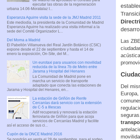
ejecutar las obras de la regeneración
estable
urbana 14.06-Moratalaz I...
Transic
Esperanza Aguirre visita la sede de la JMJ Madrid 2011
Directr
Este mediodía, la presidenta de la Comunidad de Madrid
Esperanza Aguirre ha realizado una visita informal a la
desarrol
sede del Comité Organizador L...
Del Moma a Madrid
Las ZBE 
El Pabellón Villanueva del Real Jardín Botánico (CSIC)
ciudadan
expone desde el 22 de septiembre y hasta el 14 de
enero la exposición, On-Site, del M...
acústica
promovie
Un eurotaxi para usuarios con movilidad
reducida de la línea 7b de Metro entre
Jarama y Hospital del Henares
Ciuda
La Comunidad de Madrid pone en
marcha un servicio de transporte
adaptado que conecta las estaciones de
Del mism
Jarama y Hospital del Henares, en...
Europa, 
La estación de Griñón de Renfe
comunes 
Cercanías dará servicio con la extensión
de C-5 a Illescas
regulaci
Adif recuperará y renovará la estación
seguras,
ferroviaria de Griñón para que acoja
servicios de Cercanías Madrid y facilite
transpo
así el acceso de sus ci...
antelac
Cupón de la ONCE Madrid 2016
movilida
Se pondrán en venta el 28 de septiembre, para el sorteo