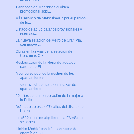
en la Comu...
'Fabricado en Madrid' es el vídeo
promocional sobr...
Más servicio de Metro línea 7 por el partido
de fú...
Listado de adjudicatarios provisionales y
reservas...
La nueva estación de Metro de Gran Vía,
con nuevo ...
Obras en las vías de la estación de
Cercanías C-3 ...
Restauración de la Noria de agua del
parque de El ...
A concurso público la gestión de los
aparcamientos...
Las terrazas habilitadas en plazas de
aparcamiento...
50 años de la incorporación de la mujer a
la Polic...
Asfaltado de estas 67 calles del distrito de
Usera
Los 580 pisos en alquiler de la EMVS que
se sortea...
‘Habita Madrid’ medirá el consumo de
energía en 50...