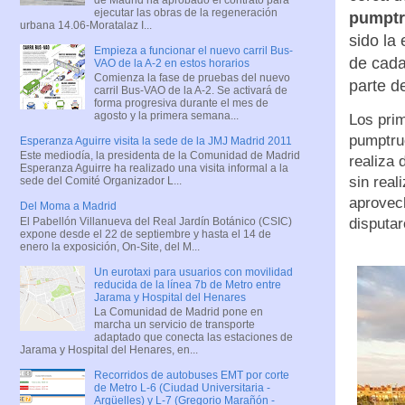
ejecutar las obras de la regeneración
pumptr
urbana 14.06-Moratalaz I...
sido la
Empieza a funcionar el nuevo carril Bus-
de cada
VAO de la A-2 en estos horarios
Comienza la fase de pruebas del nuevo
parte de
carril Bus-VAO de la A-2. Se activará de
forma progresiva durante el mes de
agosto y la primera semana...
Los prim
pumptru
Esperanza Aguirre visita la sede de la JMJ Madrid 2011
Este mediodía, la presidenta de la Comunidad de Madrid
realiza 
Esperanza Aguirre ha realizado una visita informal a la
sin real
sede del Comité Organizador L...
aprovech
Del Moma a Madrid
El Pabellón Villanueva del Real Jardín Botánico (CSIC)
disputar
expone desde el 22 de septiembre y hasta el 14 de
enero la exposición, On-Site, del M...
Un eurotaxi para usuarios con movilidad
reducida de la línea 7b de Metro entre
Jarama y Hospital del Henares
La Comunidad de Madrid pone en
marcha un servicio de transporte
adaptado que conecta las estaciones de
Jarama y Hospital del Henares, en...
Recorridos de autobuses EMT por corte
de Metro L-6 (Ciudad Universitaria -
Argüelles) y L-7 (Gregorio Marañón -