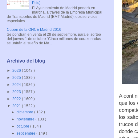
Pitis)
El Ayuntamiento de Madrid pondrá en
marcha, a través de la Empresa Municipal
de Transportes de Madrid (EMT Madrid), dos servicios
especiales...
Cupón de la ONCE Madrid 2016
Se pondrán en venta el 28 de septiembre, para el sorteo
del jueves 1 de octubre "Cinco millones de corazonadas
se unirán al sueño de Ma...
Archivo del blog
►
2026
( 1043 )
►
2025
( 1839 )
►
2024
( 1986 )
►
2023
( 1557 )
A contin
►
2022
( 1600 )
que los 
▼
2021
( 1522 )
competic
►
diciembre
( 132 )
los salt
►
noviembre
( 133 )
trucos d
►
octubre
( 134 )
donde ca
►
septiembre
( 149 )