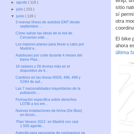
whip, un
►
agosto
( 116 )
sitio na
►
julio
( 153 )
sí permi
▼
junio
( 126 )
otra mod
3 nuevas líneas de autobús EMT desde
septiembre: ...
coordina
Cómo salvar las obras de la red de
Cercanías este ...
El bike 
Los mejores planes para llevar a cabo por
ahora es
Madrid e...
última f
Autobuses por corte durante 4 meses del
tramo Plas...
16 radares y 28 drones más en el
dispositivo de tr...
Cambios en las líneas N505, 498, 499 y
529H de aut...
Las 7 nacionalidades mayoritarias de la
población ...
Formación específica sobre derechos
LGTBi a los em...
Nuevas instalaciones de Arriva (De Blas)
en Alcorc...
‘Plan Verano 2021’ en Madrid con casi
1.500 agente...
Autocita para vacunarse de coronavirus ya