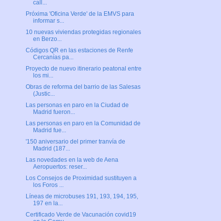
call...
Próxima 'Oficina Verde' de la EMVS para
informar s...
10 nuevas viviendas protegidas regionales
en Berzo...
Códigos QR en las estaciones de Renfe
Cercanías pa...
Proyecto de nuevo itinerario peatonal entre
los mi...
Obras de reforma del barrio de las Salesas
(Justic...
Las personas en paro en la Ciudad de
Madrid fueron...
Las personas en paro en la Comunidad de
Madrid fue...
'150 aniversario del primer tranvía de
Madrid (187...
Las novedades en la web de Aena
Aeropuertos: reser...
Los Consejos de Proximidad sustituyen a
los Foros ...
Líneas de microbuses 191, 193, 194, 195,
197 en la...
Certificado Verde de Vacunación covid19