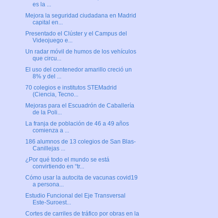
es la ...
Mejora la seguridad ciudadana en Madrid
capital en...
Presentado el Clúster y el Campus del
Videojuego e...
Un radar móvil de humos de los vehículos
que circu...
El uso del contenedor amarillo creció un
8% y del ...
70 colegios e institutos STEMadrid
(Ciencia, Tecno...
Mejoras para el Escuadrón de Caballería
de la Poli...
La franja de población de 46 a 49 años
comienza a ...
186 alumnos de 13 colegios de San Blas-
Canillejas ...
¿Por qué todo el mundo se está
convirtiendo en “tr...
Cómo usar la autocita de vacunas covid19
a persona...
Estudio Funcional del Eje Transversal
Este-Suroest...
Cortes de carriles de tráfico por obras en la