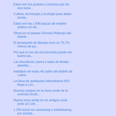
Estos son los pueblos y horarios por los
que pasa ...
Cultura, tecnología y ecología para atraer
turista...
Estas son las 1.690 plazas de empleo
público en Ad...
Obras en el parque Dionisio Ridruejo del
distrito ...
El aeropuerto de Barajas tuvo un 75,7%
menos de pa...
Por qué el uso de una bicicleta puede ser
bueno pa...
Las discotecas, bares y salas de fiestas
abiertas ...
Asfaltado de estas 48 calles del distrito de
Latina
La línea de autobuses interurbanos 654
llega a Los...
Nuevas rampas en la zona verde de la
avenida Docto...
Nueva zona verde en un antiguo solar
junto al Cole...
1.250 euros en carsharing o motosharing
por achata...