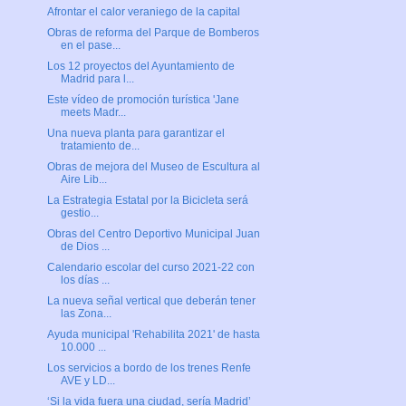
Afrontar el calor veraniego de la capital
Obras de reforma del Parque de Bomberos
en el pase...
Los 12 proyectos del Ayuntamiento de
Madrid para l...
Este vídeo de promoción turística 'Jane
meets Madr...
Una nueva planta para garantizar el
tratamiento de...
Obras de mejora del Museo de Escultura al
Aire Lib...
La Estrategia Estatal por la Bicicleta será
gestio...
Obras del Centro Deportivo Municipal Juan
de Dios ...
Calendario escolar del curso 2021-22 con
los días ...
La nueva señal vertical que deberán tener
las Zona...
Ayuda municipal 'Rehabilita 2021' de hasta
10.000 ...
Los servicios a bordo de los trenes Renfe
AVE y LD...
‘Si la vida fuera una ciudad, sería Madrid’