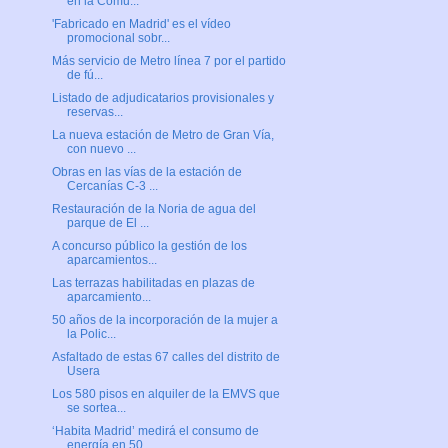
en la Comu...
'Fabricado en Madrid' es el vídeo
promocional sobr...
Más servicio de Metro línea 7 por el partido
de fú...
Listado de adjudicatarios provisionales y
reservas...
La nueva estación de Metro de Gran Vía,
con nuevo ...
Obras en las vías de la estación de
Cercanías C-3 ...
Restauración de la Noria de agua del
parque de El ...
A concurso público la gestión de los
aparcamientos...
Las terrazas habilitadas en plazas de
aparcamiento...
50 años de la incorporación de la mujer a
la Polic...
Asfaltado de estas 67 calles del distrito de
Usera
Los 580 pisos en alquiler de la EMVS que
se sortea...
‘Habita Madrid’ medirá el consumo de
energía en 50...