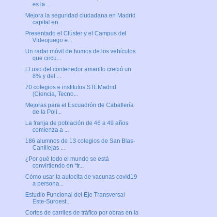
es la ...
Mejora la seguridad ciudadana en Madrid
capital en...
Presentado el Clúster y el Campus del
Videojuego e...
Un radar móvil de humos de los vehículos
que circu...
El uso del contenedor amarillo creció un
8% y del ...
70 colegios e institutos STEMadrid
(Ciencia, Tecno...
Mejoras para el Escuadrón de Caballería
de la Poli...
La franja de población de 46 a 49 años
comienza a ...
186 alumnos de 13 colegios de San Blas-
Canillejas ...
¿Por qué todo el mundo se está
convirtiendo en “tr...
Cómo usar la autocita de vacunas covid19
a persona...
Estudio Funcional del Eje Transversal
Este-Suroest...
Cortes de carriles de tráfico por obras en la