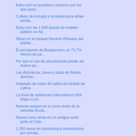
Estos son los pueblos y horarios por los
que pasa ...
Cultura, tecnología y ecología para atraer
turista...
Estas son las 1.690 plazas de empleo
público en Ad...
Obras en el parque Dionisio Ridruejo del
distrito ...
El aeropuerto de Barajas tuvo un 75,7%
menos de pa...
Por qué el uso de una bicicleta puede ser
bueno pa...
Las discotecas, bares y salas de fiestas
abiertas ...
Asfaltado de estas 48 calles del distrito de
Latina
La línea de autobuses interurbanos 654
llega a Los...
Nuevas rampas en la zona verde de la
avenida Docto...
Nueva zona verde en un antiguo solar
junto al Cole...
1.250 euros en carsharing o motosharing
por achata...