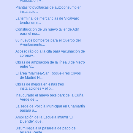
Asociación M...
Plantas fotovoltaicas de autoconsumo en
instalacio...
La terminal de mercancías de Vicálvaro
tendrá un n...
Construcción de un nuevo taller de Adif
para el ma...
86 nuevos bomberos para el Cuerpo del
Ayuntamiento...
Acceso rápido a la cita para vacunación de
coronav...
Obras de ampliación de la línea 3 de Metro
entre V...
El área ‘Malmea-San Roque-Tres Olivos’
de Madrid N...
Obras de mejora en estas tres
instalaciones y el p...
Inaugurado el nuevo bike park de la Cuña
Verde de ...
La sede de Policía Municipal en Chamartín
pasará a...
Ampliación de la Escuela Infantil 'El
Duende', que...
Bizum llega a la pasarela de pago de
billetes Renfe