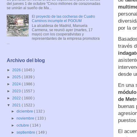
del jueves 1 de octubre "Cinco millones de corazonadas
multim
se unirán al sueño de Ma...
personal
El proyecto de las cocheras de Cuatro
diversid
Caminos incumple el PGOUM
La alcaldesa de Madrid, Manuela
por la o
Carmena, se reunió ayer (martes, 17
mayo) con los cooperativistas y
Basados
representantes de la empresa promotora
...
través d
indagat
asistent
Archivo del blog
interven
►
2026
( 1045 )
desde un
►
2025
( 1839 )
►
2024
( 1986 )
En una 
►
2023
( 1557 )
módulo 
►
2022
( 1600 )
de Metr
▼
2021
( 1522 )
buenas p
►
diciembre
( 132 )
agresion
►
noviembre
( 133 )
puestos 
►
octubre
( 134 )
El acue
►
septiembre
( 149 )