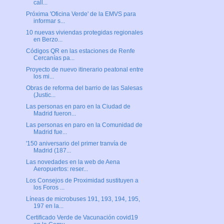
call...
Próxima 'Oficina Verde' de la EMVS para
informar s...
10 nuevas viviendas protegidas regionales
en Berzo...
Códigos QR en las estaciones de Renfe
Cercanías pa...
Proyecto de nuevo itinerario peatonal entre
los mi...
Obras de reforma del barrio de las Salesas
(Justic...
Las personas en paro en la Ciudad de
Madrid fueron...
Las personas en paro en la Comunidad de
Madrid fue...
'150 aniversario del primer tranvía de
Madrid (187...
Las novedades en la web de Aena
Aeropuertos: reser...
Los Consejos de Proximidad sustituyen a
los Foros ...
Líneas de microbuses 191, 193, 194, 195,
197 en la...
Certificado Verde de Vacunación covid19