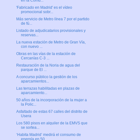
en la Comu...
'Fabricado en Madrid' es el vídeo
promocional sobr...
Más servicio de Metro línea 7 por el partido
de fú...
Listado de adjudicatarios provisionales y
reservas...
La nueva estación de Metro de Gran Vía,
con nuevo ...
Obras en las vías de la estación de
Cercanías C-3 ...
Restauración de la Noria de agua del
parque de El ...
A concurso público la gestión de los
aparcamientos...
Las terrazas habilitadas en plazas de
aparcamiento...
50 años de la incorporación de la mujer a
la Polic...
Asfaltado de estas 67 calles del distrito de
Usera
Los 580 pisos en alquiler de la EMVS que
se sortea...
‘Habita Madrid’ medirá el consumo de
energía en 50...