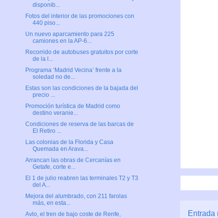
disponib...
Fotos del interior de las promociones con
440 piso...
Un nuevo aparcamiento para 225
camiones en la AP-6...
Recorrido de autobuses gratuitos por corte
de la l...
Programa ‘Madrid Vecina’ frente a la
soledad no de...
Estas son las condiciones de la bajada del
precio ...
Promoción turística de Madrid como
destino veranie...
Condiciones de reserva de las barcas de
El Retiro ...
Las colonias de la Florida y Casa
Quemada en Arava...
Arrancan las obras de Cercanías en
Getafe, corte e...
El 1 de julio reabren las terminales T2 y T3
del A...
Mejora del alumbrado, con 211 farolas
más, en esta...
Entrada 
Avlo, el tren de bajo coste de Renfe,