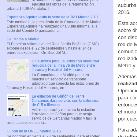
ejecutar las obras de la regeneración
suburban
urbana 14.06-Moratalaz I...
2016.
Esperanza Aguirre visita la sede de la JMJ Madrid 2011
Este mediodía, la presidenta de la Comunidad de Madrid
Esta ac
Esperanza Aguirre ha realizado una visita informal a la
sobre di
sede del Comité Organizador L...
con disc
Del Moma a Madrid
red de M
El Pabellón Villanueva del Real Jardín Botánico (CSIC)
expone desde el 22 de septiembre y hasta el 14 de
comunica
enero la exposición, On-Site, del M...
realizad
Un eurotaxi para usuarios con movilidad
Metro y 
reducida de la línea 7b de Metro entre
Jarama y Hospital del Henares
La Comunidad de Madrid pone en
Además
marcha un servicio de transporte
realiza
adaptado que conecta las estaciones de
Jarama y Hospital del Henares, en...
Operació
La estación de Griñón de Renfe
para con
Cercanías dará servicio con la extensión
entonce
de C-5 a Illescas
Adif recuperará y renovará la estación
el modo 
ferroviaria de Griñón para que acoja
por cues
servicios de Cercanías Madrid y facilite
así el acceso de sus ci...
Para ada
Cupón de la ONCE Madrid 2016
de
tall
Se pondrán en venta el 28 de septiembre, para el sorteo