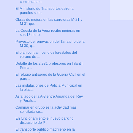
comienza a o...
El Ministerio de Transportes estrena
paneles solar...
Obras de mejora en las carreteras M-21 y
M-31 que ...
La Cuesta de la Vega recibe mejoras en
sus 18 muro...
Proyecto de renovación del Tanatorio de la
M-30, q...
El plan contra incendios forestales del
verano de ...
Detalle de los 2.931 profesores en Infantil,
Prima...
El refugio antiaéreo de la Guerra Civil en el
parq...
Las instalaciones de Policía Municipal en
la plaza...
Asfaltado de la A-3 entre Arganda del Rey
y Perale...
Caminar en grupo es la actividad más
solicitada co...
En funcionamiento el nuevo parking
disuasorio de P...
El transporte público madrileño en la