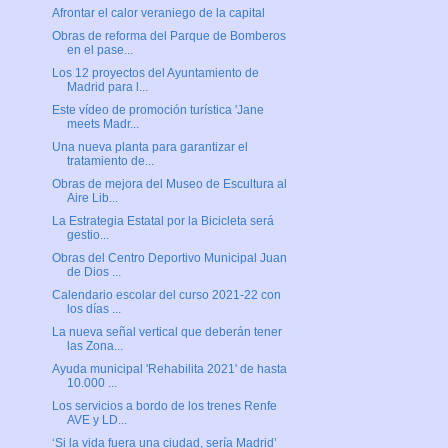
Afrontar el calor veraniego de la capital
Obras de reforma del Parque de Bomberos
en el pase...
Los 12 proyectos del Ayuntamiento de
Madrid para l...
Este vídeo de promoción turística 'Jane
meets Madr...
Una nueva planta para garantizar el
tratamiento de...
Obras de mejora del Museo de Escultura al
Aire Lib...
La Estrategia Estatal por la Bicicleta será
gestio...
Obras del Centro Deportivo Municipal Juan
de Dios ...
Calendario escolar del curso 2021-22 con
los días ...
La nueva señal vertical que deberán tener
las Zona...
Ayuda municipal 'Rehabilita 2021' de hasta
10.000 ...
Los servicios a bordo de los trenes Renfe
AVE y LD...
‘Si la vida fuera una ciudad, sería Madrid’