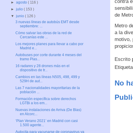
contra 
►
agosto
( 116 )
sensibil
►
julio
( 153 )
de Metr
▼
junio
( 126 )
3 nuevas líneas de autobús EMT desde
Metro de
septiembre: ...
a la div
Cómo salvar las obras de la red de
Cercanías este ...
motivo, 
Los mejores planes para llevar a cabo por
propicio
Madrid e...
Autobuses por corte durante 4 meses del
Escrito
tramo Plas...
16 radares y 28 drones más en el
Etiquet
dispositivo de tr...
Cambios en las líneas N505, 498, 499 y
No ha
529H de aut...
Las 7 nacionalidades mayoritarias de la
población ...
Publi
Formación específica sobre derechos
LGTBi a los em...
Nuevas instalaciones de Arriva (De Blas)
en Alcorc...
‘Plan Verano 2021’ en Madrid con casi
1.500 agente...
Autocita para vacunarse de coronavirus ya