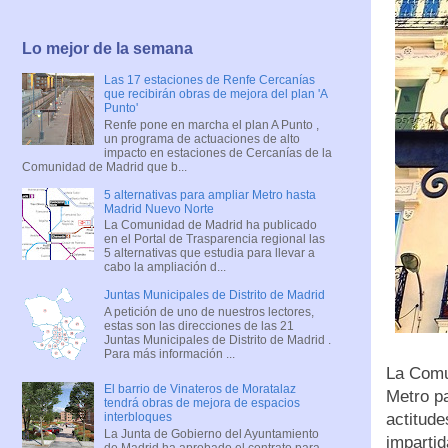
Lo mejor de la semana
Las 17 estaciones de Renfe Cercanías
que recibirán obras de mejora del plan 'A
Punto'
Renfe pone en marcha el plan A Punto ,
un programa de actuaciones de alto
impacto en estaciones de Cercanías de la
Comunidad de Madrid que b...
5 alternativas para ampliar Metro hasta
Madrid Nuevo Norte
La Comunidad de Madrid ha publicado
en el Portal de Trasparencia regional las
5 alternativas que estudia para llevar a
cabo la ampliación d...
Juntas Municipales de Distrito de Madrid
A petición de uno de nuestros lectores,
estas son las direcciones de las 21
Juntas Municipales de Distrito de Madrid .
Para más información ...
La Comu
El barrio de Vinateros de Moratalaz
Metro pa
tendrá obras de mejora de espacios
actitude
interbloques
La Junta de Gobierno del Ayuntamiento
impartid
de Madrid ha aprobado el contrato para