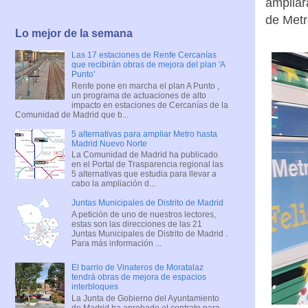
ampliar
de Metr
Lo mejor de la semana
Las 17 estaciones de Renfe Cercanías
que recibirán obras de mejora del plan 'A
Punto'
Renfe pone en marcha el plan A Punto ,
un programa de actuaciones de alto
impacto en estaciones de Cercanías de la
Comunidad de Madrid que b...
5 alternativas para ampliar Metro hasta
Madrid Nuevo Norte
La Comunidad de Madrid ha publicado
en el Portal de Trasparencia regional las
5 alternativas que estudia para llevar a
cabo la ampliación d...
Juntas Municipales de Distrito de Madrid
A petición de uno de nuestros lectores,
estas son las direcciones de las 21
Juntas Municipales de Distrito de Madrid .
Para más información ...
El barrio de Vinateros de Moratalaz
tendrá obras de mejora de espacios
interbloques
La Junta de Gobierno del Ayuntamiento
de Madrid ha aprobado el contrato para