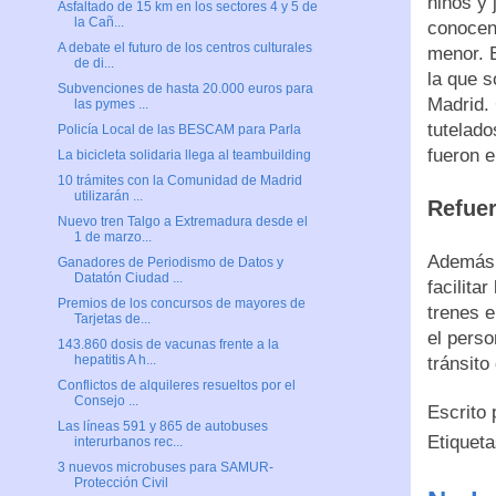
niños y
Asfaltado de 15 km en los sectores 4 y 5 de
la Cañ...
conocen,
A debate el futuro de los centros culturales
menor. E
de di...
la que s
Subvenciones de hasta 20.000 euros para
Madrid. 
las pymes ...
tutelado
Policía Local de las BESCAM para Parla
fueron e
La bicicleta solidaria llega al teambuilding
10 trámites con la Comunidad de Madrid
utilizarán ...
Refuer
Nuevo tren Talgo a Extremadura desde el
1 de marzo...
Además d
Ganadores de Periodismo de Datos y
Datatón Ciudad ...
facilita
Premios de los concursos de mayores de
trenes 
Tarjetas de...
el perso
143.860 dosis de vacunas frente a la
hepatitis A h...
tránsito
Conflictos de alquileres resueltos por el
Consejo ...
Escrito
Las líneas 591 y 865 de autobuses
Etiquet
interurbanos rec...
3 nuevos microbuses para SAMUR-
Protección Civil