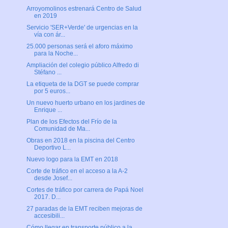
Arroyomolinos estrenará Centro de Salud
en 2019
Servicio 'SER+Verde' de urgencias en la
vía con ár...
25.000 personas será el aforo máximo
para la Noche...
Ampliación del colegio público Alfredo di
Stéfano ...
La etiqueta de la DGT se puede comprar
por 5 euros...
Un nuevo huerto urbano en los jardines de
Enrique ...
Plan de los Efectos del Frío de la
Comunidad de Ma...
Obras en 2018 en la piscina del Centro
Deportivo L...
Nuevo logo para la EMT en 2018
Corte de tráfico en el acceso a la A-2
desde Josef...
Cortes de tráfico por carrera de Papá Noel
2017. D...
27 paradas de la EMT reciben mejoras de
accesibili...
Cómo llegar en transporte público a la