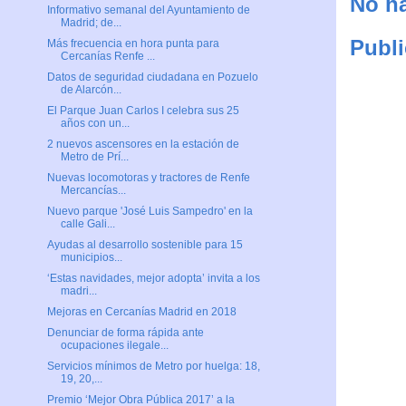
No ha
Informativo semanal del Ayuntamiento de
Madrid; de...
Publi
Más frecuencia en hora punta para
Cercanías Renfe ...
Datos de seguridad ciudadana en Pozuelo
de Alarcón...
El Parque Juan Carlos I celebra sus 25
años con un...
2 nuevos ascensores en la estación de
Metro de Prí...
Nuevas locomotoras y tractores de Renfe
Mercancías...
Nuevo parque 'José Luis Sampedro' en la
calle Gali...
Ayudas al desarrollo sostenible para 15
municipios...
‘Estas navidades, mejor adopta’ invita a los
madri...
Mejoras en Cercanías Madrid en 2018
Denunciar de forma rápida ante
ocupaciones ilegale...
Servicios mínimos de Metro por huelga: 18,
19, 20,...
Premio ‘Mejor Obra Pública 2017’ a la