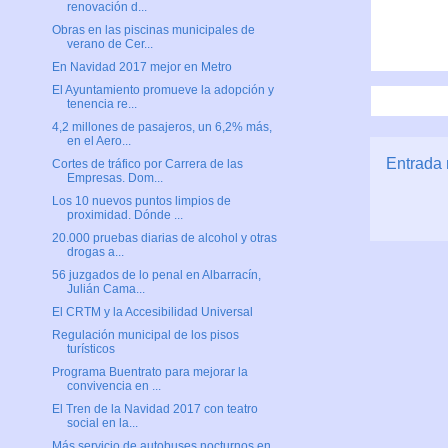
renovación d...
Obras en las piscinas municipales de
verano de Cer...
En Navidad 2017 mejor en Metro
El Ayuntamiento promueve la adopción y
tenencia re...
4,2 millones de pasajeros, un 6,2% más,
en el Aero...
Entrada 
Cortes de tráfico por Carrera de las
Empresas. Dom...
Los 10 nuevos puntos limpios de
proximidad. Dónde ...
20.000 pruebas diarias de alcohol y otras
drogas a...
56 juzgados de lo penal en Albarracín,
Julián Cama...
El CRTM y la Accesibilidad Universal
Regulación municipal de los pisos
turísticos
Programa Buentrato para mejorar la
convivencia en ...
El Tren de la Navidad 2017 con teatro
social en la...
Más servicio de autobuses nocturnos en