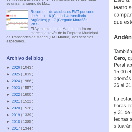
se unirán al sueño de Ma...
teatro 
Recorridos de autobuses EMT por corte
campaña
de Metro L-6 (Ciudad Universitaria -
Argüelles) y L-7 (Gregorio Marañón -
que est
Pitis)
El Ayuntamiento de Madrid pondrá en
marcha, a través de la Empresa Municipal
Andén
de Transportes de Madrid (EMT Madrid), dos servicios
especiales...
También
Cero,
qu
Archivo del blog
Peral ab
►
2026
( 1043 )
15:00 el
►
2025
( 1839 )
además a
►
2024
( 1986 )
26 al 31
►
2023
( 1557 )
►
2022
( 1600 )
La estac
►
2021
( 1522 )
horas en
►
2020
( 1526 )
y 31 de 
►
2019
( 1339 )
fechas 
►
2018
( 1385 )
situarán
▼
2017
( 1344 )