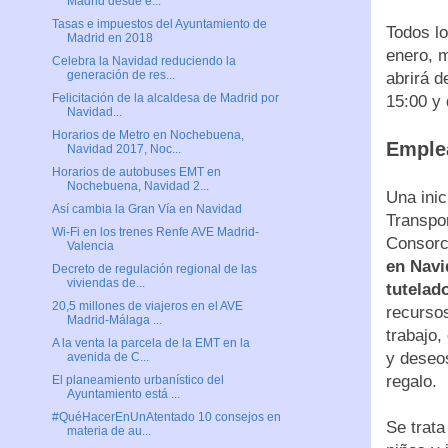
Madrid desde e...
Tasas e impuestos del Ayuntamiento de
Todos l
Madrid en 2018
enero, m
Celebra la Navidad reduciendo la
generación de res...
abrirá d
Felicitación de la alcaldesa de Madrid por
15:00 y 
Navidad...
Horarios de Metro en Nochebuena,
Emple
Navidad 2017, Noc...
Horarios de autobuses EMT en
Nochebuena, Navidad 2...
Una inic
Así cambia la Gran Vía en Navidad
Transpor
Wi-Fi en los trenes Renfe AVE Madrid-
Consorc
Valencia
en Navi
Decreto de regulación regional de las
viviendas de...
tutelad
20,5 millones de viajeros en el AVE
recursos
Madrid-Málaga ...
trabajo,
A la venta la parcela de la EMT en la
y deseo
avenida de C...
regalo.
El planeamiento urbanístico del
Ayuntamiento está ...
#QuéHacerEnUnAtentado 10 consejos en
Se trata
materia de au...