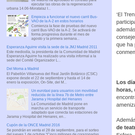
ejecutar las obras de la regeneración
urbana 14.06-Moratalaz I...
‘El Tre
Empieza a funcionar el nuevo carril Bus-
VAO de la A-2 en estos horarios
partici
Comienza la fase de pruebas del nuevo
además 
carril Bus-VAO de la A-2. Se activará de
forma progresiva durante el mes de
conseje
agosto y la primera semana...
que ha 
Esperanza Aguirre visita la sede de la JMJ Madrid 2011
conmem
Este mediodía, la presidenta de la Comunidad de Madrid
Esperanza Aguirre ha realizado una visita informal a la
sede del Comité Organizador L...
Del Moma a Madrid
El Pabellón Villanueva del Real Jardín Botánico (CSIC)
expone desde el 22 de septiembre y hasta el 14 de
Los día
enero la exposición, On-Site, del M...
horas,
Un eurotaxi para usuarios con movilidad
reducida de la línea 7b de Metro entre
encont
Jarama y Hospital del Henares
ameniza
La Comunidad de Madrid pone en
marcha un servicio de transporte
adaptado que conecta las estaciones de
Jarama y Hospital del Henares, en...
Además
Cupón de la ONCE Madrid 2016
de teat
Se pondrán en venta el 28 de septiembre, para el sorteo
Esfera,
del jueves 1 de octubre "Cinco millones de corazonadas