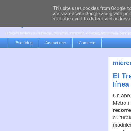
This site uses cookies from Google to 
are shared with Google along with per
es por madrid
statistics, and to detect and address
El blog de Madrid y su actualidad, proyectos, transporte, movilidad, arquitectura, partici
Este blog
Anunciarse
Contacto
miérc
El Tr
línea
Un año 
Metro m
recorre
cultural
madrile