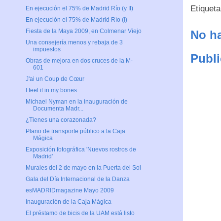
Etiquet
En ejecución el 75% de Madrid Río (y II)
En ejecución el 75% de Madrid Río (I)
Fiesta de la Maya 2009, en Colmenar Viejo
No ha
Una consejería menos y rebaja de 3
impuestos
Publi
Obras de mejora en dos cruces de la M-
601
J'ai un Coup de Cœur
I feel it in my bones
Michael Nyman en la inauguración de
Documenta Madr...
¿Tienes una corazonada?
Plano de transporte público a la Caja
Mágica
Exposición fotográfica 'Nuevos rostros de
Madrid'
Murales del 2 de mayo en la Puerta del Sol
Gala del Día Internacional de la Danza
esMADRIDmagazine Mayo 2009
Inauguración de la Caja Mágica
El préstamo de bicis de la UAM está listo