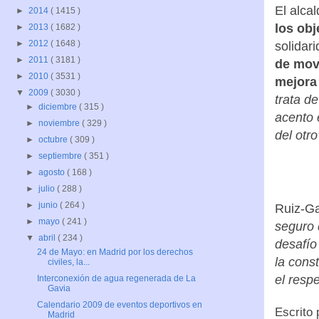
El alca
►
2014
( 1415 )
los obj
►
2013
( 1682 )
►
2012
( 1648 )
solidar
►
2011
( 3181 )
de movi
►
2010
( 3531 )
mejora 
▼
2009
( 3030 )
trata d
►
diciembre
( 315 )
acento 
►
noviembre
( 329 )
del otro
►
octubre
( 309 )
►
septiembre
( 351 )
►
agosto
( 168 )
►
julio
( 288 )
►
junio
( 264 )
Ruiz-Ga
►
mayo
( 241 )
seguro 
▼
abril
( 234 )
desafío
24 de Mayo: en Madrid por los derechos
la cons
civiles, la...
el respe
Interconexión de agua regenerada de La
Gavia
Calendario 2009 de eventos deportivos en
Escrito
Madrid