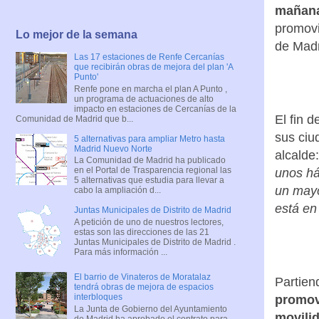
mañana
promovi
Lo mejor de la semana
de Madr
Las 17 estaciones de Renfe Cercanías
que recibirán obras de mejora del plan 'A
Punto'
Renfe pone en marcha el plan A Punto ,
un programa de actuaciones de alto
impacto en estaciones de Cercanías de la
El fin 
Comunidad de Madrid que b...
sus ciu
5 alternativas para ampliar Metro hasta
Madrid Nuevo Norte
alcalde:
La Comunidad de Madrid ha publicado
en el Portal de Trasparencia regional las
unos há
5 alternativas que estudia para llevar a
un mayo
cabo la ampliación d...
está en
Juntas Municipales de Distrito de Madrid
A petición de uno de nuestros lectores,
estas son las direcciones de las 21
Juntas Municipales de Distrito de Madrid .
Para más información ...
El barrio de Vinateros de Moratalaz
Partien
tendrá obras de mejora de espacios
interbloques
promove
La Junta de Gobierno del Ayuntamiento
movili
de Madrid ha aprobado el contrato para