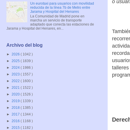
o usuar
Un eurotaxi para usuarios con movilidad
reducida de la línea 7b de Metro entre
Jarama y Hospital del Henares
La Comunidad de Madrid pone en
marcha un servicio de transporte
adaptado que conecta las estaciones de
Jarama y Hospital del Henares, en...
También
recorrer
Archivo del blog
activid
recorda
►
2026
( 1042 )
usuario
►
2025
( 1839 )
tallere
►
2024
( 1986 )
program
►
2023
( 1557 )
►
2022
( 1600 )
►
2021
( 1522 )
►
2020
( 1526 )
►
2019
( 1339 )
►
2018
( 1385 )
►
2017
( 1344 )
Derech
►
2016
( 1168 )
►
2015
( 1182 )