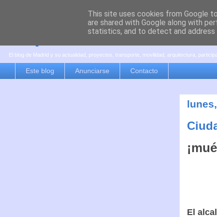
This site uses cookies from Google to 
are shared with Google along with per
es por madrid
statistics, and to detect and address
El blog de Madrid y su actualidad, proyectos, transporte, movilidad, arquitectura, partici
Este blog
Anunciarse
Contacto
lunes,
Ciud
¡mué
El alca