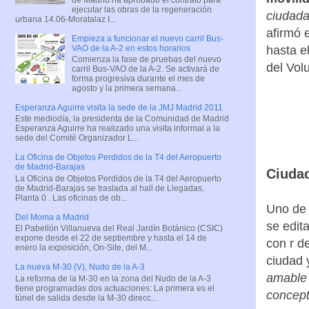
ejecutar las obras de la regeneración
ciudada
urbana 14.06-Moratalaz I...
afirmó 
Empieza a funcionar el nuevo carril Bus-
VAO de la A-2 en estos horarios
hasta e
Comienza la fase de pruebas del nuevo
del Vol
carril Bus-VAO de la A-2. Se activará de
forma progresiva durante el mes de
agosto y la primera semana...
Esperanza Aguirre visita la sede de la JMJ Madrid 2011
Este mediodía, la presidenta de la Comunidad de Madrid
Esperanza Aguirre ha realizado una visita informal a la
sede del Comité Organizador L...
La Oficina de Objetos Perdidos de la T4 del Aeropuerto
de Madrid-Barajas
Ciuda
La Oficina de Objetos Perdidos de la T4 del Aeropuerto
de Madrid-Barajas se traslada al hall de Llegadas,
Planta 0 . Las oficinas de ob...
Uno de 
Del Moma a Madrid
se edit
El Pabellón Villanueva del Real Jardín Botánico (CSIC)
expone desde el 22 de septiembre y hasta el 14 de
con r d
enero la exposición, On-Site, del M...
ciudad 
La nueva M-30 (V), Nudo de la A-3
amable 
La reforma de la M-30 en la zona del Nudo de la A-3
tiene programadas dos actuaciones: La primera es el
concept
túnel de salida desde la M-30 direcc...