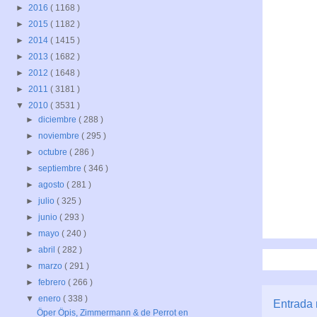
►
2016
( 1168 )
►
2015
( 1182 )
►
2014
( 1415 )
►
2013
( 1682 )
►
2012
( 1648 )
►
2011
( 3181 )
▼
2010
( 3531 )
►
diciembre
( 288 )
►
noviembre
( 295 )
►
octubre
( 286 )
►
septiembre
( 346 )
►
agosto
( 281 )
►
julio
( 325 )
►
junio
( 293 )
►
mayo
( 240 )
►
abril
( 282 )
►
marzo
( 291 )
►
febrero
( 266 )
▼
enero
( 338 )
Entrada 
Öper Öpis, Zimmermann & de Perrot en