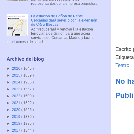
representantes de la empresa promotora
...
La estación de Griñón de Renfe
Cercanías dará servicio con la extensión
de C-5 a Illescas
Adif recuperará y renovará la estación
ferroviaria de Griñón para que acoja
servicios de Cercanías Madrid y facilite
así el acceso de sus ci...
Escrito
Etiquet
Archivo del blog
Teatro
►
2026
( 1045 )
►
2025
( 1839 )
No ha
►
2024
( 1986 )
►
2023
( 1557 )
Publi
►
2022
( 1600 )
►
2021
( 1522 )
►
2020
( 1526 )
►
2019
( 1339 )
►
2018
( 1385 )
►
2017
( 1344 )