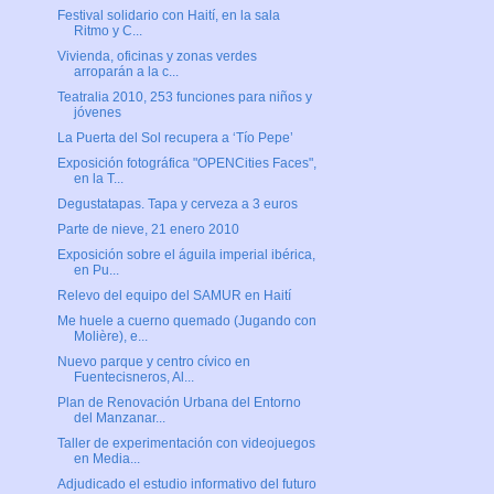
Festival solidario con Haití, en la sala
Ritmo y C...
Vivienda, oficinas y zonas verdes
arroparán a la c...
Teatralia 2010, 253 funciones para niños y
jóvenes
La Puerta del Sol recupera a ‘Tío Pepe’
Exposición fotográfica "OPENCities Faces",
en la T...
Degustatapas. Tapa y cerveza a 3 euros
Parte de nieve, 21 enero 2010
Exposición sobre el águila imperial ibérica,
en Pu...
Relevo del equipo del SAMUR en Haití
Me huele a cuerno quemado (Jugando con
Molière), e...
Nuevo parque y centro cívico en
Fuentecisneros, Al...
Plan de Renovación Urbana del Entorno
del Manzanar...
Taller de experimentación con videojuegos
en Media...
Adjudicado el estudio informativo del futuro