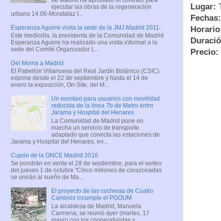
Lugar:
T
ejecutar las obras de la regeneración
urbana 14.06-Moratalaz I...
Fechas:
Esperanza Aguirre visita la sede de la JMJ Madrid 2011
Horario
Este mediodía, la presidenta de la Comunidad de Madrid
Duració
Esperanza Aguirre ha realizado una visita informal a la
sede del Comité Organizador L...
Precio:
Del Moma a Madrid
El Pabellón Villanueva del Real Jardín Botánico (CSIC)
expone desde el 22 de septiembre y hasta el 14 de
enero la exposición, On-Site, del M...
Un eurotaxi para usuarios con movilidad
reducida de la línea 7b de Metro entre
Jarama y Hospital del Henares
La Comunidad de Madrid pone en
marcha un servicio de transporte
adaptado que conecta las estaciones de
Jarama y Hospital del Henares, en...
Cupón de la ONCE Madrid 2016
Se pondrán en venta el 28 de septiembre, para el sorteo
del jueves 1 de octubre "Cinco millones de corazonadas
se unirán al sueño de Ma...
El proyecto de las cocheras de Cuatro
Caminos incumple el PGOUM
La alcaldesa de Madrid, Manuela
Carmena, se reunió ayer (martes, 17
mayo) con los cooperativistas y