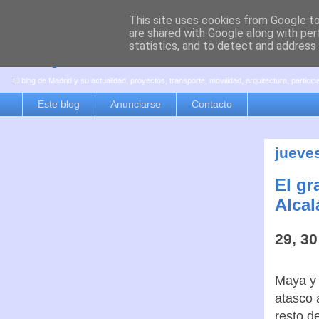
This site uses cookies from Google to 
are shared with Google along with per
es por madrid
statistics, and to detect and address
El blog de Madrid y su actualidad, proyectos, transporte, movilidad, arquitectura, partici
Este blog
Anunciarse
Contacto
jueve
El gr
Alcal
29, 30
Maya y 
atasco 
resto d