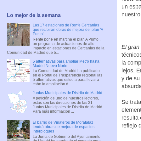
un espa
nuestro
Lo mejor de la semana
Las 17 estaciones de Renfe Cercanías
que recibirán obras de mejora del plan 'A
Punto'
Renfe pone en marcha el plan A Punto ,
un programa de actuaciones de alto
El gran
impacto en estaciones de Cercanías de la
Comunidad de Madrid que b...
técnico
5 alternativas para ampliar Metro hasta
la comp
Madrid Nuevo Norte
lejos. 
La Comunidad de Madrid ha publicado
en el Portal de Trasparencia regional las
y de su
5 alternativas que estudia para llevar a
cabo la ampliación d...
absurda
Juntas Municipales de Distrito de Madrid
A petición de uno de nuestros lectores,
Se trat
estas son las direcciones de las 21
Juntas Municipales de Distrito de Madrid .
element
Para más información ...
resulta
El barrio de Vinateros de Moratalaz
reflejo 
tendrá obras de mejora de espacios
interbloques
La Junta de Gobierno del Ayuntamiento
de Madrid ha aprobado el contrato para