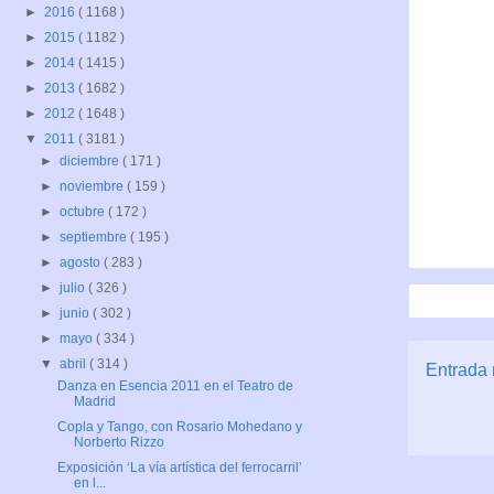
►
2016
( 1168 )
►
2015
( 1182 )
►
2014
( 1415 )
►
2013
( 1682 )
►
2012
( 1648 )
▼
2011
( 3181 )
►
diciembre
( 171 )
►
noviembre
( 159 )
►
octubre
( 172 )
►
septiembre
( 195 )
►
agosto
( 283 )
►
julio
( 326 )
►
junio
( 302 )
►
mayo
( 334 )
▼
abril
( 314 )
Entrada 
Danza en Esencia 2011 en el Teatro de
Madrid
Copla y Tango, con Rosario Mohedano y
Norberto Rizzo
Exposición ‘La vía artística del ferrocarril’
en l...