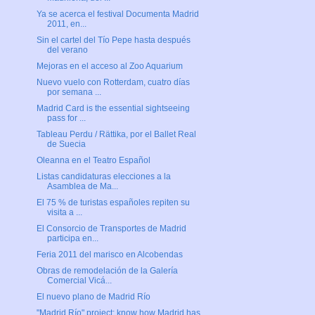
Ya se acerca el festival Documenta Madrid
2011, en...
Sin el cartel del Tío Pepe hasta después
del verano
Mejoras en el acceso al Zoo Aquarium
Nuevo vuelo con Rotterdam, cuatro días
por semana ...
Madrid Card is the essential sightseeing
pass for ...
Tableau Perdu / Rättika, por el Ballet Real
de Suecia
Oleanna en el Teatro Español
Listas candidaturas elecciones a la
Asamblea de Ma...
El 75 % de turistas españoles repiten su
visita a ...
El Consorcio de Transportes de Madrid
participa en...
Feria 2011 del marisco en Alcobendas
Obras de remodelación de la Galería
Comercial Vicá...
El nuevo plano de Madrid Río
"Madrid Río" project: know how Madrid has