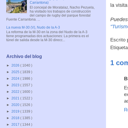
Carrantona)
la visi
El concejal de Moratalaz, Nacho Pezuela,
ha visitado los trabajos de construcción
del campo de rugby del parque forestal
Puedes 
Fuente Carrantona. ...
"Turism
La nueva M-30 (V), Nudo de la A-3
La reforma de la M-30 en la zona del Nudo de la A-3
tiene programadas dos actuaciones: La primera es el
Escrito
túnel de salida desde la M-30 direcc...
Etiquet
Archivo del blog
1 com
►
2026
( 1040 )
►
2025
( 1839 )
B
►
2024
( 1986 )
►
2023
( 1557 )
E
►
2022
( 1600 )
e
►
2021
( 1522 )
a
►
2020
( 1526 )
R
►
2019
( 1339 )
►
2018
( 1385 )
►
2017
( 1344 )