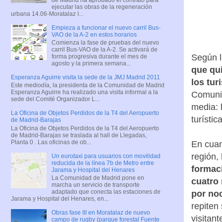
ejecutar las obras de la regeneración
urbana 14.06-Moratalaz I...
Empieza a funcionar el nuevo carril Bus-
VAO de la A-2 en estos horarios
Comienza la fase de pruebas del nuevo
carril Bus-VAO de la A-2. Se activará de
Según 
forma progresiva durante el mes de
agosto y la primera semana...
que qui
Esperanza Aguirre visita la sede de la JMJ Madrid 2011
los tur
Este mediodía, la presidenta de la Comunidad de Madrid
Esperanza Aguirre ha realizado una visita informal a la
Comunid
sede del Comité Organizador L...
media: 
La Oficina de Objetos Perdidos de la T4 del Aeropuerto
turístic
de Madrid-Barajas
La Oficina de Objetos Perdidos de la T4 del Aeropuerto
de Madrid-Barajas se traslada al hall de Llegadas,
Planta 0 . Las oficinas de ob...
En cuan
región,
Un eurotaxi para usuarios con movilidad
reducida de la línea 7b de Metro entre
formac
Jarama y Hospital del Henares
La Comunidad de Madrid pone en
cuatro 
marcha un servicio de transporte
adaptado que conecta las estaciones de
por no
Jarama y Hospital del Henares, en...
repiten 
Obras fase III en Moratalaz de nuevo
visitan
campo de rugby (parque forestal Fuente