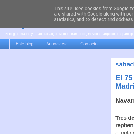
This site uses cookies from Google to 
are shared with Google along with per
es por madrid
statistics, and to detect and address
El blog de Madrid y su actualidad, proyectos, transporte, movilidad, arquitectura, partici
Este blog
Anunciarse
Contacto
sábado
El 75
Madr
Navar
Tres de
repiten
el polo