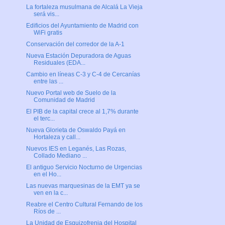
La fortaleza musulmana de Alcalá La Vieja
será vis...
Edificios del Ayuntamiento de Madrid con
WiFi gratis
Conservación del corredor de la A-1
Nueva Estación Depuradora de Aguas
Residuales (EDA...
Cambio en líneas C-3 y C-4 de Cercanías
entre las ...
Nuevo Portal web de Suelo de la
Comunidad de Madrid
El PIB de la capital crece al 1,7% durante
el terc...
Nueva Glorieta de Oswaldo Payá en
Hortaleza y call...
Nuevos IES en Leganés, Las Rozas,
Collado Mediano ...
El antiguo Servicio Nocturno de Urgencias
en el Ho...
Las nuevas marquesinas de la EMT ya se
ven en la c...
Reabre el Centro Cultural Fernando de los
Ríos de ...
La Unidad de Esquizofrenia del Hospital