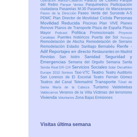
Palacio de Cibeles
Parque
Operación Mahou-Calderón
del Retiro
Parquímetros
Participación
Parque Ventas
ciudadana
Pasarelas M-30
Pasarelas río Manzanares
Paseo Verde del Suroeste A-5
Paseo de la Dirección
Personas
PDMC Plan Director de Movilidad Ciclista
Movilidad Reducida
Piscinas
Plan VIVE
Planes
Renove
Planos de Transporte
Plaza de España
Plaza
Política
Mayor
Promocionado
Podcast
Proyecto
Puentes históricos
Puerta del Sol
Canalejas
Rebajas
Remodelación de Atocha
Remodelación de Serrano
Renfe -
Remodelación Estadio Santiago Bernabéu
Adif
Reportajes en directo
Restaurantes en Madrid
Sanidad
Seguridad y
Revistas
San Isidro
Emergencias
Semana del Orgullo
Semana Santa
Servicios Sociales
Senda Real GR-124
Solar Decathlon
Teatro
Taxi-VTC
Teatro Auditorio
Europe 2010
Sorteos
San Lorenzo de El Escorial
Teatro Fernán Gómez
Transporte
Teatros del Canal
Telemadrid
Túnel de
Turismo
Valdebebas
Santa María de la Cabeza
Veranos de la Villa
Víctimas del terrorismo
Valdecarros
Vivienda
Zona Bajas Emisiones
Voluntarios
Visitas última semana