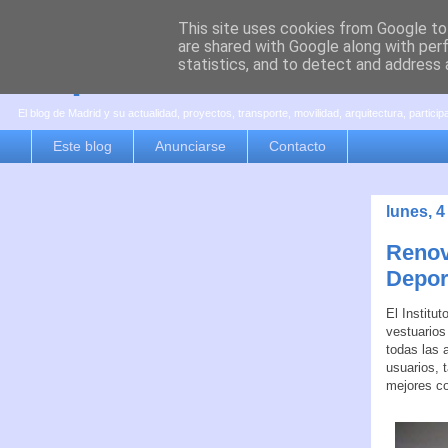
This site uses cookies from Google to 
are shared with Google along with per
es por madrid
statistics, and to detect and address 
El blog de Madrid y su actualidad, proyectos, transporte, movilidad, arquitectura, partici
Este blog
Anunciarse
Contacto
lunes, 
Renov
Depor
El Institu
vestuarios
todas las 
usuarios, 
mejores co