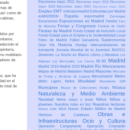
Elecciones mayo 2011
Elecciones mayo 2015
Elecciones
derado
mayo 2019
Elecciones mayo 2021
Elecciones mayo 2023
ormas de
Empleo
EMT
enbicipormadrid
Entrevistas por Madrid
, así como de
España
esMADRIDtv
espormadrid
Eurovegas
 cabinas,
Exposiciones en Madrid
Excursiones
Familia
Faro
Ferias y Congresos
de Moncloa
Festival de Otoño
Fiestas de Madrid
Fondo Estatal de Inversión Local
dolos por
Fondo Estatal para el Empleo y la Sostenibilidad Local
itarios,
Gastronomía
Fotos de Madrid
Fútbol
Ganadería
educirán el
Historia
Gran Vía
Huelga
Intercambiadores de
pintería,
transporte
Jornada Mundial de la Juventud JMJ2011
Jóvenes
no mobiliario
La Noche en Blanco
Libros y literatura
Los
Madrid
adores de
M-30
Ahijones
Los Berrocales
Los Cerros
Madrid Río Manzanares
Madrid 2016
Madrid 2020
Mayores
Mapas de Madrid
Matadero Madrid
Mercado
na, que ha
Metro
Mercamadrid
de Frutas y Verduras de Legazpi
dad en el
Movilidad
Metro Ligero
Motos
Movimiento 15M
te total de
Municipios
Música
Museo de Colecciones Reales
Naturaleza y Medio Ambiente
Navidad
Niños
Niños y
Nieve esquí y snow
jóvenes
Nuestros lectores
Nuestras rutas en bici
Nuevo Estadio Atlético de Madrid
Nueva sede BBVA
Obras e
Obelisco de Calatrava
Infraestructuras
Ocio y Cultura
Operación Campamento
Operación Chamartín