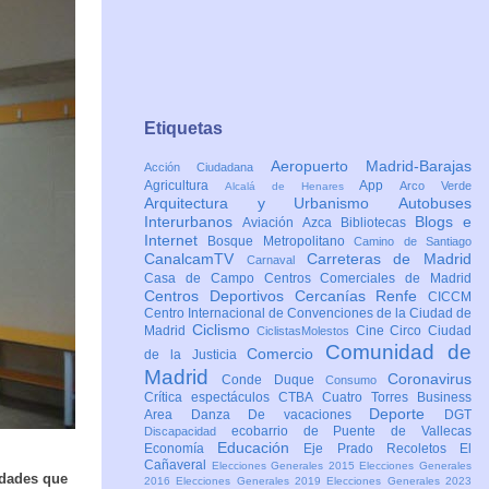
Etiquetas
Aeropuerto Madrid-Barajas
Acción Ciudadana
Agricultura
App
Arco Verde
Alcalá de Henares
Arquitectura y Urbanismo
Autobuses
Interurbanos
Blogs e
Aviación
Azca
Bibliotecas
Internet
Bosque Metropolitano
Camino de Santiago
CanalcamTV
Carreteras de Madrid
Carnaval
Casa de Campo
Centros Comerciales de Madrid
Centros Deportivos
Cercanías Renfe
CICCM
Centro Internacional de Convenciones de la Ciudad de
Ciclismo
Madrid
Cine
Circo
Ciudad
CiclistasMolestos
Comunidad de
Comercio
de la Justicia
Madrid
Coronavirus
Conde Duque
Consumo
Crítica espectáculos
CTBA Cuatro Torres Business
Deporte
Area
Danza
De vacaciones
DGT
ecobarrio de Puente de Vallecas
Discapacidad
Educación
Economía
Eje Prado Recoletos
El
Cañaveral
Elecciones Generales 2015
Elecciones Generales
idades que
2016
Elecciones Generales 2019
Elecciones Generales 2023