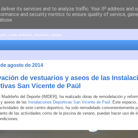
deliver its services and to analyze traffic. Your IP address and 
formance and security metrics to ensure quality of service, gen
abuse.
pación, medio ambiente, educación, empleo, ...
4 de agosto de 2014
ación de vestuarios y aseos de las Instalac
tivas San Vicente de Paúl
to Madrileño del Deporte (IMDER), ha realizado obras de remodelación y refor
 y aseos de las
Instalaciones Deportivas San Vicente de Paúl
. Este espacio
actividades de este centro deportivo, ha sido remodelado convenientemente p
tanto de las actividades como de la piscina de verano, puedan hacer uso de él
ndiciones.