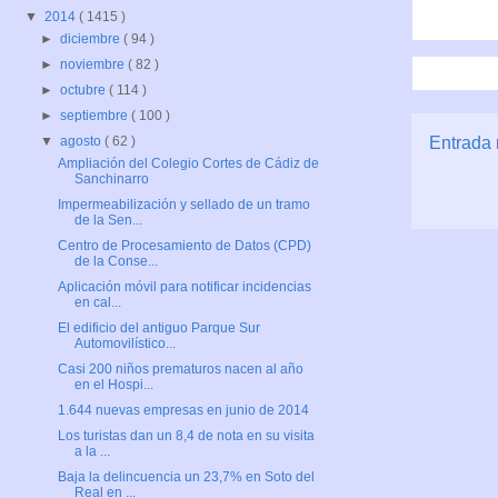
▼
2014
( 1415 )
►
diciembre
( 94 )
►
noviembre
( 82 )
►
octubre
( 114 )
►
septiembre
( 100 )
Entrada 
▼
agosto
( 62 )
Ampliación del Colegio Cortes de Cádiz de
Sanchinarro
Impermeabilización y sellado de un tramo
de la Sen...
Centro de Procesamiento de Datos (CPD)
de la Conse...
Aplicación móvil para notificar incidencias
en cal...
El edificio del antiguo Parque Sur
Automovilístico...
Casi 200 niños prematuros nacen al año
en el Hospi...
1.644 nuevas empresas en junio de 2014
Los turistas dan un 8,4 de nota en su visita
a la ...
Baja la delincuencia un 23,7% en Soto del
Real en ...