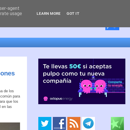
user-agent
erate usage
LEARN MORE
GOT IT
iones
ma de los
, común para
ara que los
 en las