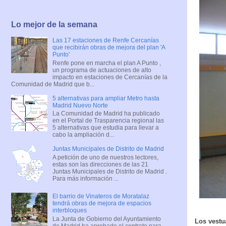
Lo mejor de la semana
Las 17 estaciones de Renfe Cercanías
que recibirán obras de mejora del plan 'A
Punto'
Renfe pone en marcha el plan A Punto ,
un programa de actuaciones de alto
impacto en estaciones de Cercanías de la
Comunidad de Madrid que b...
5 alternativas para ampliar Metro hasta
Madrid Nuevo Norte
La Comunidad de Madrid ha publicado
en el Portal de Trasparencia regional las
5 alternativas que estudia para llevar a
cabo la ampliación d...
Juntas Municipales de Distrito de Madrid
A petición de uno de nuestros lectores,
estas son las direcciones de las 21
Juntas Municipales de Distrito de Madrid .
Para más información ...
El barrio de Vinateros de Moratalaz
tendrá obras de mejora de espacios
interbloques
La Junta de Gobierno del Ayuntamiento
Los vestu
de Madrid ha aprobado el contrato para