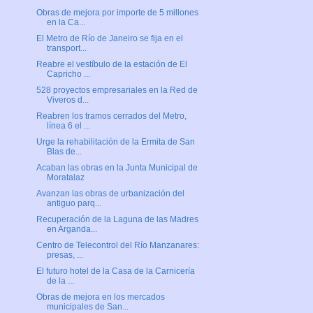
Obras de mejora por importe de 5 millones
en la Ca...
El Metro de Río de Janeiro se fija en el
transport...
Reabre el vestíbulo de la estación de El
Capricho ...
528 proyectos empresariales en la Red de
Viveros d...
Reabren los tramos cerrados del Metro,
línea 6 el ...
Urge la rehabilitación de la Ermita de San
Blas de...
Acaban las obras en la Junta Municipal de
Moratalaz
Avanzan las obras de urbanización del
antiguo parq...
Recuperación de la Laguna de las Madres
en Arganda...
Centro de Telecontrol del Río Manzanares:
presas, ...
El futuro hotel de la Casa de la Carnicería
de la ...
Obras de mejora en los mercados
municipales de San...