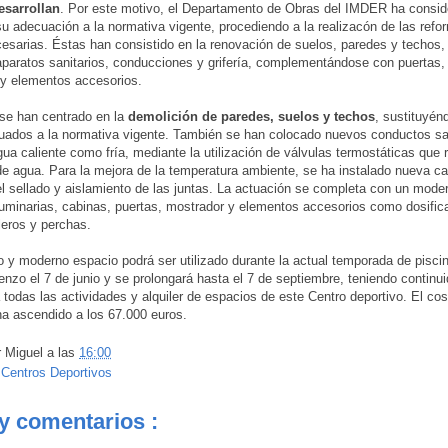
esarrollan
. Por este motivo, el Departamento de Obras del IMDER ha consi
a su adecuación a la normativa vigente, procediendo a la realizacón de las ref
esarias. Éstas han consistido en la renovación de suelos, paredes y techos
aparatos sanitarios, conducciones y grifería, complementándose con puertas,
y elementos accesorios.
se han centrado en la
demolición de paredes, suelos y techos
, sustituyén
ados a la normativa vigente. También se han colocado nuevos conductos san
gua caliente como fría, mediante la utilización de válvulas termostáticas que r
 agua. Para la mejora de la temperatura ambiente, se ha instalado nueva car
 sellado y aislamiento de las juntas. La actuación se completa con un moder
 luminarias, cabinas, puertas, mostrador y elementos accesorios como dosific
lleros y perchas.
 y moderno espacio podrá ser utilizado durante la actual temporada de pisci
nzo el 7 de junio y se prolongará hasta el 7 de septiembre, teniendo continui
a todas las actividades y alquiler de espacios de este Centro deportivo. El cos
ha ascendido a los 67.000 euros.
r
Miguel
a las
16:00
:
Centros Deportivos
y comentarios :