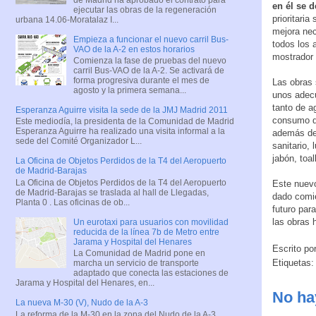
en él se d
ejecutar las obras de la regeneración
prioritari
urbana 14.06-Moratalaz I...
mejora nec
Empieza a funcionar el nuevo carril Bus-
todos los 
VAO de la A-2 en estos horarios
mostrador 
Comienza la fase de pruebas del nuevo
carril Bus-VAO de la A-2. Se activará de
forma progresiva durante el mes de
Las obras 
agosto y la primera semana...
unos adecu
tanto de a
Esperanza Aguirre visita la sede de la JMJ Madrid 2011
consumo de
Este mediodía, la presidenta de la Comunidad de Madrid
Esperanza Aguirre ha realizado una visita informal a la
además del
sede del Comité Organizador L...
sanitario,
jabón, toa
La Oficina de Objetos Perdidos de la T4 del Aeropuerto
de Madrid-Barajas
La Oficina de Objetos Perdidos de la T4 del Aeropuerto
Este nuevo
de Madrid-Barajas se traslada al hall de Llegadas,
dado comie
Planta 0 . Las oficinas de ob...
futuro par
las obras 
Un eurotaxi para usuarios con movilidad
reducida de la línea 7b de Metro entre
Jarama y Hospital del Henares
Escrito po
La Comunidad de Madrid pone en
Etiquetas
marcha un servicio de transporte
adaptado que conecta las estaciones de
Jarama y Hospital del Henares, en...
No ha
La nueva M-30 (V), Nudo de la A-3
La reforma de la M-30 en la zona del Nudo de la A-3