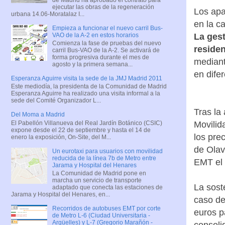
ejecutar las obras de la regeneración
Los apa
urbana 14.06-Moratalaz I...
en la c
Empieza a funcionar el nuevo carril Bus-
VAO de la A-2 en estos horarios
La gest
Comienza la fase de pruebas del nuevo
residen
carril Bus-VAO de la A-2. Se activará de
forma progresiva durante el mes de
mediant
agosto y la primera semana...
en dife
Esperanza Aguirre visita la sede de la JMJ Madrid 2011
Este mediodía, la presidenta de la Comunidad de Madrid
Esperanza Aguirre ha realizado una visita informal a la
sede del Comité Organizador L...
Tras la
Del Moma a Madrid
El Pabellón Villanueva del Real Jardín Botánico (CSIC)
Movilid
expone desde el 22 de septiembre y hasta el 14 de
los pre
enero la exposición, On-Site, del M...
de Olav
Un eurotaxi para usuarios con movilidad
reducida de la línea 7b de Metro entre
EMT el 
Jarama y Hospital del Henares
La Comunidad de Madrid pone en
marcha un servicio de transporte
La sost
adaptado que conecta las estaciones de
Jarama y Hospital del Henares, en...
caso d
Recorridos de autobuses EMT por corte
euros p
de Metro L-6 (Ciudad Universitaria -
Argüelles) y L-7 (Gregorio Marañón -
consoli