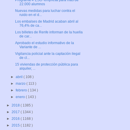
Programa 4ºESO+empresa para más de
22.000 alumnos
Nuevas medidas para luchar contra el
ruido en el d...
Los embalses de Madrid acaban abril al
76,4% de ca...
Los billetes de Renfe informan de la huella
de car...
Aprobado el estudio informativo de la
Variante de ...
Vigilancia policial ante la captación ilegal
de cl...
15 viviendas de protección pública para
alquiler, ...
►
abril
( 108 )
►
marzo
( 113 )
►
febrero
( 134 )
►
enero
( 143 )
►
2018
( 1385 )
►
2017
( 1344 )
►
2016
( 1168 )
►
2015
( 1182 )