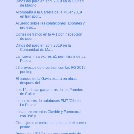
Datos del paro en abril 2019 en la Ciudad
de Madrid
Acompaña a la Carrera de la Mujer 2019
en transpor...
Acuerdo sobre las condiciones laborales y
profesio...
Cortes de tráfico en la A-1 por inspección
de puen...
Datos del paro en abril 2019 en la
Comunidad de Ma...
La nueva línea exprés E1 permitirá ir de La
Peseta...
63 proyectos de inversión con las IFS 2019
por imp...
El parque de la Gavia estará en obras
después del ...
Los 12 artistas ganadores de los Premios
de Cultur...
Línea exprés de autobuses EMT 'Cibeles-
La Peseta' ...
Los aparcamientos Olavide y Fuencarral,
con 396 y ...
Obras junto al metro La Latina por el nuevo
polide...