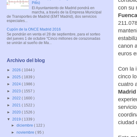
Pitis)
con su 
El Ayuntamiento de Madrid pondrá en
marcha, a través de la Empresa Municipal
Fuenca
de Transportes de Madrid (EMT Madrid), dos servicios
especiales...
211.078
Cupón de la ONCE Madrid 2016
manteni
Se pondrán en venta el 28 de septiembre, para el sorteo
estabil
del jueves 1 de octubre "Cinco millones de corazonadas
se unirán al sueño de Ma...
canon a
euros e
Archivo del blog
Con la 
►
2026
( 1044 )
cinco l
►
2025
( 1839 )
cuatro 
►
2024
( 1986 )
Madrid
►
2023
( 1557 )
►
2022
( 1600 )
experie
►
2021
( 1522 )
servici
►
2020
( 1526 )
coordin
▼
2019
( 1339 )
ciudad 
►
diciembre
( 122 )
►
noviembre
( 95 )