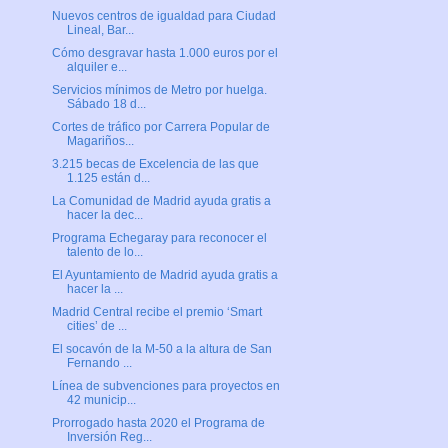
Nuevos centros de igualdad para Ciudad
Lineal, Bar...
Cómo desgravar hasta 1.000 euros por el
alquiler e...
Servicios mínimos de Metro por huelga.
Sábado 18 d...
Cortes de tráfico por Carrera Popular de
Magariños...
3.215 becas de Excelencia de las que
1.125 están d...
La Comunidad de Madrid ayuda gratis a
hacer la dec...
Programa Echegaray para reconocer el
talento de lo...
El Ayuntamiento de Madrid ayuda gratis a
hacer la ...
Madrid Central recibe el premio ‘Smart
cities’ de ...
El socavón de la M-50 a la altura de San
Fernando ...
Línea de subvenciones para proyectos en
42 municip...
Prorrogado hasta 2020 el Programa de
Inversión Reg...