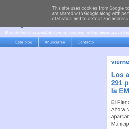
This site uses cookies from Google to 
are shared with Google along with per
es por madrid
statistics, and to detect and address
El blog de Madrid y su actualidad, proyectos, transporte, movilidad, arquitectura, partici
Este blog
Anunciarse
Contacto
viern
Los a
291 p
la E
El Plen
Ahora M
aparcam
Municip