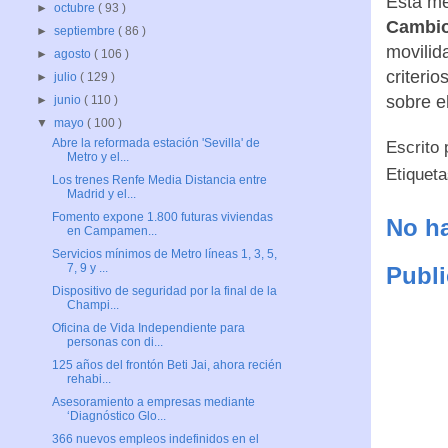
Esta me
►
octubre
( 93 )
Cambio
►
septiembre
( 86 )
movilid
►
agosto
( 106 )
criteri
►
julio
( 129 )
sobre e
►
junio
( 110 )
▼
mayo
( 100 )
Abre la reformada estación 'Sevilla' de
Escrito
Metro y el...
Etiquet
Los trenes Renfe Media Distancia entre
Madrid y el...
Fomento expone 1.800 futuras viviendas
No ha
en Campamen...
Servicios mínimos de Metro líneas 1, 3, 5,
7, 9 y ...
Publi
Dispositivo de seguridad por la final de la
Champi...
Oficina de Vida Independiente para
personas con di...
125 años del frontón Beti Jai, ahora recién
rehabi...
Asesoramiento a empresas mediante
‘Diagnóstico Glo...
366 nuevos empleos indefinidos en el