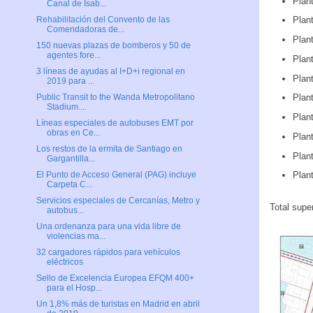
Plan
Canal de Isab...
Plan
Rehabilitación del Convento de las
Comendadoras de...
Plan
150 nuevas plazas de bomberos y 50 de
agentes fore...
Plant
3 líneas de ayudas al I+D+i regional en
Plan
2019 para ...
Plan
Public Transit to the Wanda Metropolitano
Stadium....
Plan
Líneas especiales de autobuses EMT por
obras en Ce...
Plan
Los restos de la ermita de Santiago en
Plan
Gargantilla...
Plan
El Punto de Acceso General (PAG) incluye
Carpeta C...
Servicios especiales de Cercanías, Metro y
Total super
autobus...
Una ordenanza para una vida libre de
violencias ma...
32 cargadores rápidos para vehículos
eléctricos
Sello de Excelencia Europea EFQM 400+
para el Hosp...
Un 1,8% más de turistas en Madrid en abril