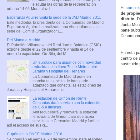
ejecutar las obras de la regeneración
El
complej
urbana 14.06-Moratalaz I...
de propie
Esperanza Aguirre visita la sede de la JMJ Madrid 2011
distrito
. D
Este mediodía, la presidenta de la Comunidad de Madrid
Junta Muni
Esperanza Aguirre ha realizado una visita informal a la
parte subt
sede del Comité Organizador L...
Desampara
Del Moma a Madrid
El Pabellón Villanueva del Real Jardín Botánico (CSIC)
expone desde el 22 de septiembre y hasta el 14 de
En esta pa
enero la exposición, On-Site, del M...
centro de 
Un eurotaxi para usuarios con movilidad
sustituido
reducida de la línea 7b de Metro entre
Jarama y Hospital del Henares
La Comunidad de Madrid pone en
marcha un servicio de transporte
adaptado que conecta las estaciones de
Jarama y Hospital del Henares, en...
La estación de Griñón de Renfe
Cercanías dará servicio con la extensión
de C-5 a Illescas
Adif recuperará y renovará la estación
ferroviaria de Griñón para que acoja
servicios de Cercanías Madrid y facilite
así el acceso de sus ci...
Cupón de la ONCE Madrid 2016
Se pondrán en venta el 28 de septiembre, para el sorteo