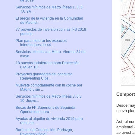
de 2019
Servicios mínimos de Metro líneas 1, 3, 5,
7A, 9A ...
El precio de la vivienda en la Comunidad
de Madrid...
77 proyectos de inversión con las IFS 2019
por imp...
Plan para mejorar los espacios
interbloques de 44 ...
Servicios mínimos de Metro. Viernes 24 de
mayo
18 nuevos todoterreno para Protección
Civil en 18 ...
Proyectos ganadores del concurso
Reinventing Citie...
Muévete cómodamente con tu coche por
Madrid y sin ...
Comporta
Servicios mínimos de Metro líneas 3, 6 y
10. Jueve...
Desde mayo
Becas de FP Superior y de Segunda
nueva plan
Oportunidad para...
Ayudas al alquiler de vivienda 2019 para
Así, el nu
renta de ...
ambiental 
Barrio de la Concepción, Portazgo,
aprovechar
Pavones y Sevil...