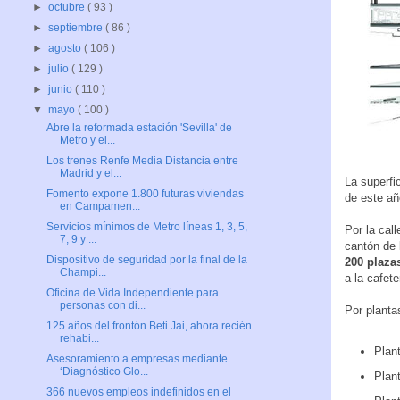
►
octubre
( 93 )
►
septiembre
( 86 )
►
agosto
( 106 )
►
julio
( 129 )
►
junio
( 110 )
▼
mayo
( 100 )
Abre la reformada estación 'Sevilla' de
Metro y el...
Los trenes Renfe Media Distancia entre
Madrid y el...
La superfi
Fomento expone 1.800 futuras viviendas
de este añ
en Campamen...
Servicios mínimos de Metro líneas 1, 3, 5,
Por la call
7, 9 y ...
cantón de 
Dispositivo de seguridad por la final de la
200 plaza
Champi...
a la cafete
Oficina de Vida Independiente para
personas con di...
Por plantas
125 años del frontón Beti Jai, ahora recién
rehabi...
Plan
Asesoramiento a empresas mediante
‘Diagnóstico Glo...
Plan
366 nuevos empleos indefinidos en el