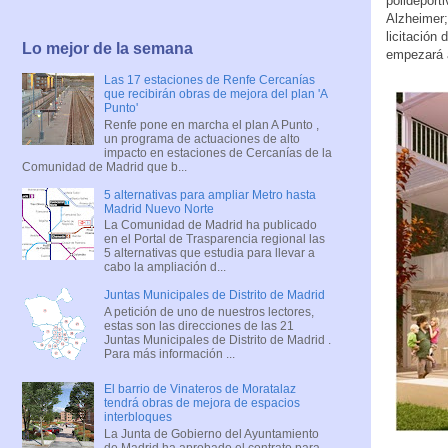
polideport
Alzheimer;
licitación
Lo mejor de la semana
empezará a
Las 17 estaciones de Renfe Cercanías
que recibirán obras de mejora del plan 'A
Punto'
Renfe pone en marcha el plan A Punto ,
un programa de actuaciones de alto
impacto en estaciones de Cercanías de la
Comunidad de Madrid que b...
5 alternativas para ampliar Metro hasta
Madrid Nuevo Norte
La Comunidad de Madrid ha publicado
en el Portal de Trasparencia regional las
5 alternativas que estudia para llevar a
cabo la ampliación d...
Juntas Municipales de Distrito de Madrid
A petición de uno de nuestros lectores,
estas son las direcciones de las 21
Juntas Municipales de Distrito de Madrid .
Para más información ...
El barrio de Vinateros de Moratalaz
tendrá obras de mejora de espacios
interbloques
La Junta de Gobierno del Ayuntamiento
de Madrid ha aprobado el contrato para