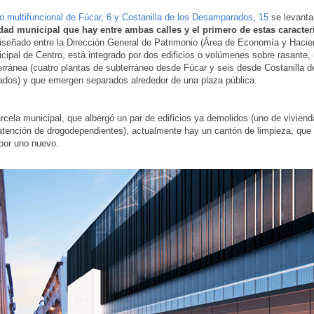
o multifuncional de Fúcar, 6 y Costanilla de los Desamparados, 15
se levanta
dad municipal que hay entre ambas calles y el primero de estas caracterí
iseñado entre la Dirección General de Patrimonio (Área de Economía y Hacie
cipal de Centro, está integrado por dos edificios o volúmenes sobre rasante, 
erránea (cuatro plantas de subterráneo desde Fúcar y seis desde Costanilla d
dos) y que emergen separados alrededor de una plaza pública.
rcela municipal, que albergó un par de edificios ya demolidos (uno de viviend
atención de drogodependientes), actualmente hay un cantón de limpieza, que
 por uno nuevo.