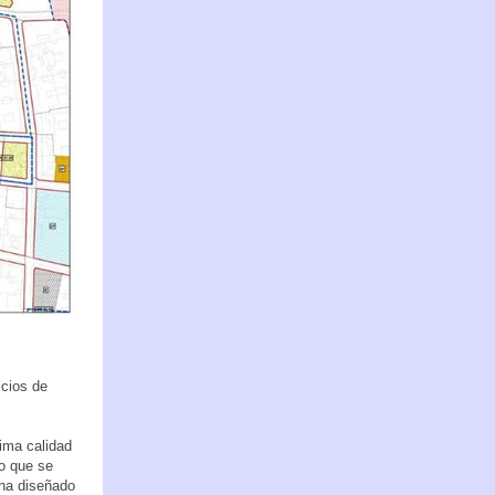
icios de
xima calidad
o que se
 ha diseñado