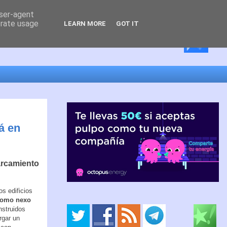
user-agent
erate usage
LEARN MORE
GOT IT
á en
parcamiento
os edificios
 como nexo
nstruidos
rgar un