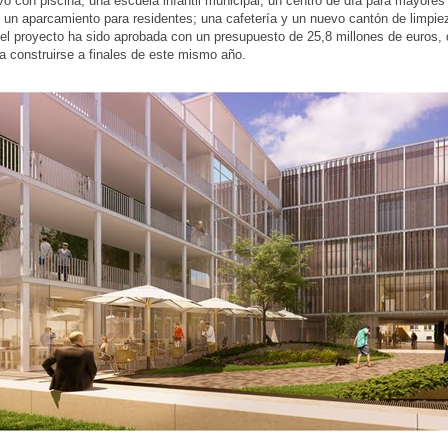
ivo con piscina; una escuela infantil municipal; un centro de día para mayores
 un aparcamiento para residentes; una cafetería y un nuevo cantón de limpie
 del proyecto ha sido aprobada con un presupuesto de 25,8 millones de euros,
 construirse a finales de este mismo año.