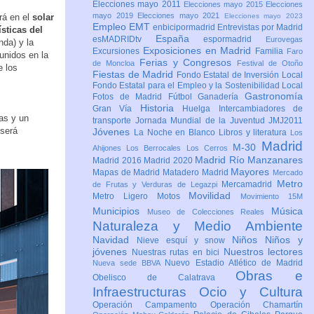
Elecciones mayo 2011
Elecciones mayo 2015
Elecciones
mayo 2019
Elecciones mayo 2021
rá en el
solar
Elecciones mayo 2023
Empleo
EMT
enbicipormadrid
Entrevistas por Madrid
sticas del
España
esMADRIDtv
espormadrid
Eurovegas
nda) y la
Exposiciones en Madrid
Excursiones
Familia
Faro
unidos en la
Ferias y Congresos
de Moncloa
Festival de Otoño
e los
Fiestas de Madrid
Fondo Estatal de Inversión Local
Fondo Estatal para el Empleo y la Sostenibilidad Local
Gastronomía
Fotos de Madrid
Fútbol
Ganadería
Historia
Gran Vía
Huelga
Intercambiadores de
as y un
transporte
Jornada Mundial de la Juventud JMJ2011
 será
Jóvenes
La Noche en Blanco
Libros y literatura
Los
Madrid
M-30
Ahijones
Los Berrocales
Los Cerros
Madrid Río Manzanares
Madrid 2016
Madrid 2020
Mayores
Mapas de Madrid
Matadero Madrid
Mercado
Metro
Mercamadrid
de Frutas y Verduras de Legazpi
Movilidad
Metro Ligero
Motos
Movimiento 15M
Municipios
Música
Museo de Colecciones Reales
Naturaleza y Medio Ambiente
Navidad
Niños
Niños y
Nieve esquí y snow
jóvenes
Nuestros lectores
Nuestras rutas en bici
Nuevo Estadio Atlético de Madrid
Nueva sede BBVA
Obras e
Obelisco de Calatrava
Infraestructuras
Ocio y Cultura
Operación Campamento
Operación Chamartín