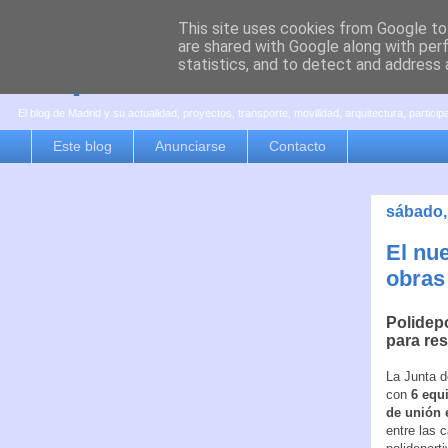
This site uses cookies from Google to 
are shared with Google along with per
es por madrid
statistics, and to detect and address 
El blog de Madrid y su actualidad, proyectos, transporte, movilidad, arquitectura, partici
Este blog
Anunciarse
Contacto
sábado,
El nue
obras 
Polidepo
para re
La Junta d
con
6 equ
de unión 
entre las 