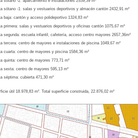
ta sótano -2: aparcamiento e instalaciones 2539,39 m²
ta sótano -1: salas y vestuarios deportivos y almacén cantón 2432,91 m²
ta baja: cantón y acceso polideportivo 1324,83 m²
a primera: salas y vestuarios deportivos y oficinas cantón 1075,67 m²
ta segunda: escuela infantil, cafetería, acceso centro mayores 2657,36m²
ta tercera: centro de mayores e instalaciones de piscina 1049,67 m²
ta cuarta: centro de mayores y piscina 1584,36 m²
ta quinta: centro de mayores 773,71 m²
ta sexta: centro de mayores 595,13 m²
ta séptima: cubierta 471,30 m²
ficie útil 18.978,83 m². Total superficie construida, 22.876,02 m²