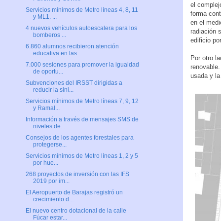
el complej
Servicios mínimos de Metro líneas 4, 8, 11
forma cont
y ML1. ...
en el medi
4 nuevos vehículos autoescalera para los
radiación 
bomberos ...
edificio p
6.860 alumnos recibieron atención
educativa en las...
Por otro l
7.000 sesiones para promover la igualdad
renovable.
de oportu...
usada y la
Subvenciones del IRSST dirigidas a
reducir la sini...
Servicios mínimos de Metro líneas 7, 9, 12
y Ramal...
Información a través de mensajes SMS de
niveles de...
Consejos de los agentes forestales para
protegerse...
Servicios mínimos de Metro líneas 1, 2 y 5
por hue...
268 proyectos de inversión con las IFS
2019 por im...
El Aeropuerto de Barajas registró un
crecimiento d...
El nuevo centro dotacional de la calle
Fúcar estar...