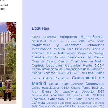
 con
za. La
 que
Etiquetas
Aeropuerto Madrid-Barajas
Acción Ciudadana
Agricultura
App
Arco Verde
Alcalá de Henares
Arquitectura y Urbanismo
Autobuses
Interurbanos
Blogs e
Aviación
Azca
Bibliotecas
Internet
Bosque Metropolitano
Camino de Santiago
CanalcamTV
Carreteras de Madrid
Carnaval
Casa de Campo
Centros Comerciales de Madrid
Centros Deportivos
Cercanías Renfe
CICCM
Centro Internacional de Convenciones de la Ciudad de
Ciclismo
Madrid
Cine
Circo
Ciudad
CiclistasMolestos
Comunidad de
Comercio
de la Justicia
Madrid
Coronavirus
Conde Duque
Consumo
Crítica espectáculos
CTBA Cuatro Torres Business
Deporte
Area
Danza
De vacaciones
DGT
ecobarrio de Puente de Vallecas
Discapacidad
Educación
Economía
Eje Prado Recoletos
El
Cañaveral
Elecciones Generales 2015
Elecciones Generales
2016
Elecciones Generales 2019
Elecciones Generales 2023