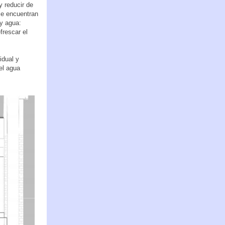
y reducir de
se encuentran
 y agua:
frescar el
idual y
el agua