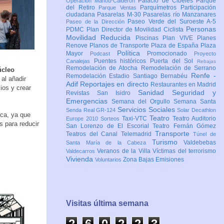
Palacio de Cibeles
Parque
Operación Mahou-Calderón
del Retiro
Parquímetros
Participación
Parque Ventas
ciudadana
Pasarelas M-30
Pasarelas río Manzanares
Paseo Verde del Suroeste A-5
Paseo de la Dirección
Personas
PDMC Plan Director de Movilidad Ciclista
Movilidad Reducida
Piscinas
Plan VIVE
Planes
Renove
Planos de Transporte
Plaza de España
Plaza
Política
Mayor
Promocionado
Podcast
Proyecto
Puentes históricos
Puerta del Sol
Canalejas
Rebajas
Remodelación de Atocha
Remodelación de Serrano
úcleo
Renfe -
Remodelación Estadio Santiago Bernabéu
 al añadir
Adif
Reportajes en directo
Restaurantes en Madrid
ios y crear
Sanidad
Seguridad y
Revistas
San Isidro
Emergencias
Semana del Orgullo
Semana Santa
Servicios Sociales
Senda Real GR-124
Solar Decathlon
ica, ya que
Teatro
Taxi-VTC
Teatro Auditorio
Europe 2010
Sorteos
s para reducir
San Lorenzo de El Escorial
Teatro Fernán Gómez
Transporte
Teatros del Canal
Telemadrid
Túnel de
Turismo
Valdebebas
Santa María de la Cabeza
Veranos de la Villa
Víctimas del terrorismo
Valdecarros
Vivienda
Zona Bajas Emisiones
Voluntarios
Visitas última semana
2
6
0
2
2
3