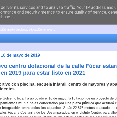
deliver its services and to analyze traffic. Your IP address and 
formance and security metrics to ensure quality of service, gen
abuse.
pación, medio ambiente, educación, empleo, ...
 18 de mayo de 2019
vo centro dotacional de la calle Fúcar estar
en 2019 para estar listo en 2021
rtivo con piscina, escuela infantil, centro de mayores y a
sidentes
e Gobierno local ha aprobado el 16 de mayo, la licitación de un proyecto de d
ipamientos municipales conectados por una plaza pública que actuará
e integración entre todos los espacios
. Serán 22.876 metros cuadrados co
calles Fúcar y Costanilla de los Desamparados, en el distrito Centro, para albe