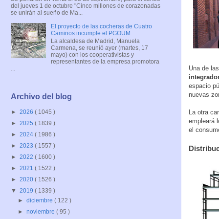
del jueves 1 de octubre "Cinco millones de corazonadas
se unirán al sueño de Ma...
El proyecto de las cocheras de Cuatro
Caminos incumple el PGOUM
La alcaldesa de Madrid, Manuela
Carmena, se reunió ayer (martes, 17
mayo) con los cooperativistas y
representantes de la empresa promotora
Una de las
...
integrador
espacio pú
nuevas zon
Archivo del blog
La otra ca
►
2026
( 1045 )
empleará l
►
2025
( 1839 )
el consum
►
2024
( 1986 )
►
2023
( 1557 )
Distribu
►
2022
( 1600 )
►
2021
( 1522 )
►
2020
( 1526 )
▼
2019
( 1339 )
►
diciembre
( 122 )
►
noviembre
( 95 )