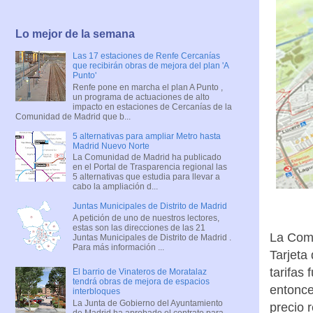
Lo mejor de la semana
Las 17 estaciones de Renfe Cercanías
que recibirán obras de mejora del plan 'A
Punto'
Renfe pone en marcha el plan A Punto ,
un programa de actuaciones de alto
impacto en estaciones de Cercanías de la
Comunidad de Madrid que b...
5 alternativas para ampliar Metro hasta
Madrid Nuevo Norte
La Comunidad de Madrid ha publicado
en el Portal de Trasparencia regional las
5 alternativas que estudia para llevar a
cabo la ampliación d...
Juntas Municipales de Distrito de Madrid
A petición de uno de nuestros lectores,
estas son las direcciones de las 21
La Comu
Juntas Municipales de Distrito de Madrid .
Para más información ...
Tarjeta
tarifas
El barrio de Vinateros de Moratalaz
tendrá obras de mejora de espacios
entonce
interbloques
La Junta de Gobierno del Ayuntamiento
precio 
de Madrid ha aprobado el contrato para