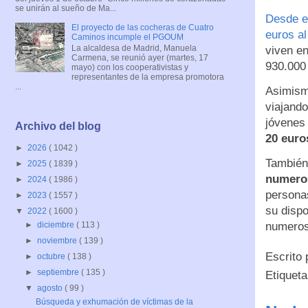
se unirán al sueño de Ma...
Desde e
El proyecto de las cocheras de Cuatro
euros a
Caminos incumple el PGOUM
La alcaldesa de Madrid, Manuela
viven en
Carmena, se reunió ayer (martes, 17
930.000 
mayo) con los cooperativistas y
representantes de la empresa promotora
...
Asimism
viajando
jóvenes
Archivo del blog
20 euro
►
2026
( 1042 )
También
►
2025
( 1839 )
numero
►
2024
( 1986 )
persona
►
2023
( 1557 )
su dispo
▼
2022
( 1600 )
numeros
►
diciembre
( 113 )
►
noviembre
( 139 )
Escrito
►
octubre
( 138 )
►
septiembre
( 135 )
Etiquet
▼
agosto
( 99 )
Búsqueda y exhumación de víctimas de la