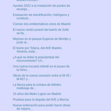
billetes incorpo...
Ayudas 2022 a la instalación de puntos de
recarga ...
Evaluación de electrificación, hidrógeno y
combust...
Cierran dos emblemáticos cines de Madrid
El nuevo centro juvenil del barrio de Zofío
se lla...
Mejoras en el parque Eugenia de Montijo y
junto al...
El tramo por Totana, del AVE Madrid-
Almería, estar...
¿A qué se debe la popularidad del
microcemento? Un...
Una nueva escuela infantil en el paseo de
la Direc...
Obras de la nueva conexión entre la M-30 /
M-607 y...
La fianza para la compra de billetes
multiviaje de...
15 años del Metro Ligero en Madrid
Pruebas para la llegada del AVE a Murcia
Nueva ordenación para poder hacer obras
de mejora ...