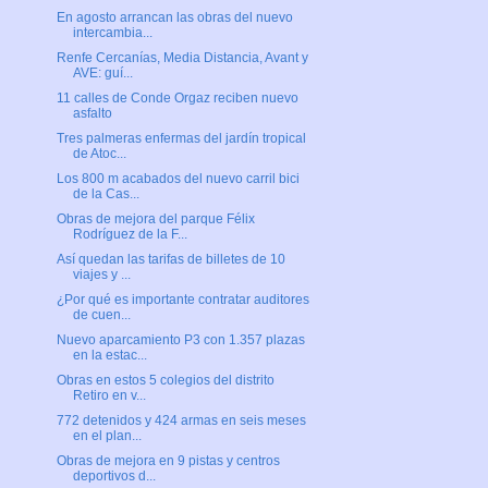
En agosto arrancan las obras del nuevo
intercambia...
Renfe Cercanías, Media Distancia, Avant y
AVE: guí...
11 calles de Conde Orgaz reciben nuevo
asfalto
Tres palmeras enfermas del jardín tropical
de Atoc...
Los 800 m acabados del nuevo carril bici
de la Cas...
Obras de mejora del parque Félix
Rodríguez de la F...
Así quedan las tarifas de billetes de 10
viajes y ...
¿Por qué es importante contratar auditores
de cuen...
Nuevo aparcamiento P3 con 1.357 plazas
en la estac...
Obras en estos 5 colegios del distrito
Retiro en v...
772 detenidos y 424 armas en seis meses
en el plan...
Obras de mejora en 9 pistas y centros
deportivos d...