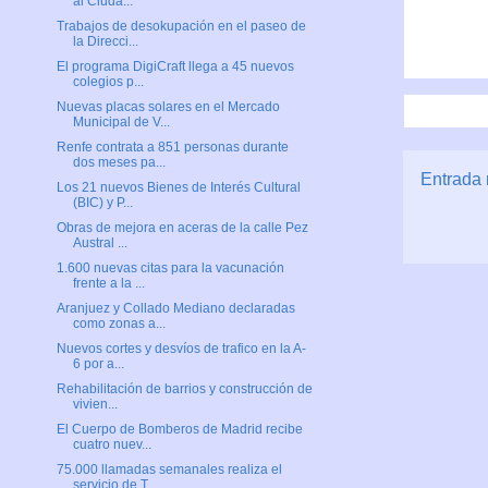
al Ciuda...
Trabajos de desokupación en el paseo de
la Direcci...
El programa DigiCraft llega a 45 nuevos
colegios p...
Nuevas placas solares en el Mercado
Municipal de V...
Renfe contrata a 851 personas durante
dos meses pa...
Entrada 
Los 21 nuevos Bienes de Interés Cultural
(BIC) y P...
Obras de mejora en aceras de la calle Pez
Austral ...
1.600 nuevas citas para la vacunación
frente a la ...
Aranjuez y Collado Mediano declaradas
como zonas a...
Nuevos cortes y desvíos de trafico en la A-
6 por a...
Rehabilitación de barrios y construcción de
vivien...
El Cuerpo de Bomberos de Madrid recibe
cuatro nuev...
75.000 llamadas semanales realiza el
servicio de T...