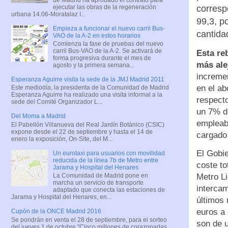
ejecutar las obras de la regeneración
corresp
urbana 14.06-Moratalaz I...
99,3, p
Empieza a funcionar el nuevo carril Bus-
cantida
VAO de la A-2 en estos horarios
Comienza la fase de pruebas del nuevo
carril Bus-VAO de la A-2. Se activará de
Esta re
forma progresiva durante el mes de
más ale
agosto y la primera semana...
incremen
Esperanza Aguirre visita la sede de la JMJ Madrid 2011
en el a
Este mediodía, la presidenta de la Comunidad de Madrid
Esperanza Aguirre ha realizado una visita informal a la
respect
sede del Comité Organizador L...
un 7% de
Del Moma a Madrid
empleab
El Pabellón Villanueva del Real Jardín Botánico (CSIC)
expone desde el 22 de septiembre y hasta el 14 de
cargado
enero la exposición, On-Site, del M...
El Gobie
Un eurotaxi para usuarios con movilidad
reducida de la línea 7b de Metro entre
coste to
Jarama y Hospital del Henares
Metro Li
La Comunidad de Madrid pone en
marcha un servicio de transporte
interca
adaptado que conecta las estaciones de
Jarama y Hospital del Henares, en...
últimos 
euros a 
Cupón de la ONCE Madrid 2016
Se pondrán en venta el 28 de septiembre, para el sorteo
son de 
del jueves 1 de octubre "Cinco millones de corazonadas