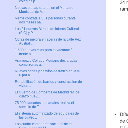
colegios p...
24 
Nuevas placas solares en el Mercado
ram
Municipal de V...
Renfe contrata a 851 personas durante
dos meses pa...
Los 21 nuevos Bienes de Interés Cultural
(BIC) y P...
Obras de mejora en aceras de la calle Pez
Austral ...
1.600 nuevas citas para la vacunación
frente a la ...
Aranjuez y Collado Mediano declaradas
como zonas a...
Nuevos cortes y desvíos de trafico en la A-
6 por a...
Rehabilitación de barrios y construcción de
vivien...
El Cuerpo de Bomberos de Madrid recibe
cuatro nuev...
75.000 llamadas semanales realiza el
servicio de T...
El sistema automatizado de equipajes de
Día
las cuatro...
de 
Los cuatro comedores sociales de la
las
Comunidad de M...