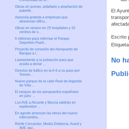
Obras en aceras, asfaltado y ampliación de
El Ayunt
pabelló...
transpor
Asesoría gratuita a empresas que
atraviesan dificu...
afectada
Obras en verano en 25 hospitales y 32
centros de s...
Escrito
6 millones para reformar el Parque
Deportivo Puert...
Etiquet
Proyecto de conexión del Aeropuerto de
Barajas a l...
No ha
Llamamiento a la población para que
acuda a donar ...
Desvíos de tráfico en la A-6 a su paso por
Publi
Torrelo...
Nuevo parque de la calle Real de Arganda
de Villa ...
El ranquin de los aeropuertos españoles
en julio: ...
Los AVE a Alicante y Murcia saldrán en
septiembre ...
En agosto arrancan las obras del nuevo
intercambia...
Renfe Cercanías, Media Distancia, Avant y
AVE: guí...