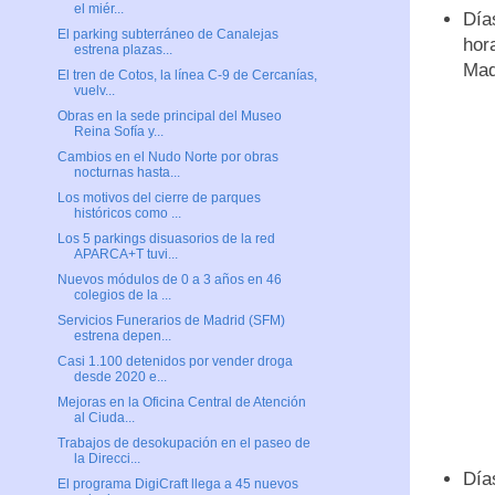
el miér...
Día
El parking subterráneo de Canalejas
hor
estrena plazas...
Mad
El tren de Cotos, la línea C-9 de Cercanías,
vuelv...
Obras en la sede principal del Museo
Reina Sofía y...
Cambios en el Nudo Norte por obras
nocturnas hasta...
Los motivos del cierre de parques
históricos como ...
Los 5 parkings disuasorios de la red
APARCA+T tuvi...
Nuevos módulos de 0 a 3 años en 46
colegios de la ...
Servicios Funerarios de Madrid (SFM)
estrena depen...
Casi 1.100 detenidos por vender droga
desde 2020 e...
Mejoras en la Oficina Central de Atención
al Ciuda...
Trabajos de desokupación en el paseo de
la Direcci...
Día
El programa DigiCraft llega a 45 nuevos