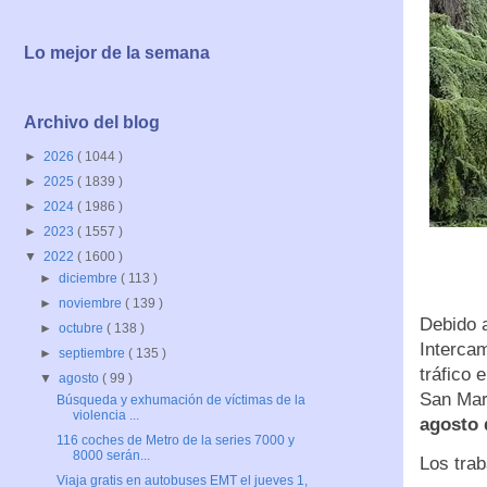
Lo mejor de la semana
Archivo del blog
►
2026
( 1044 )
►
2025
( 1839 )
►
2024
( 1986 )
►
2023
( 1557 )
▼
2022
( 1600 )
►
diciembre
( 113 )
►
noviembre
( 139 )
Debido a
►
octubre
( 138 )
Intercam
►
septiembre
( 135 )
tráfico 
▼
agosto
( 99 )
San Mar
Búsqueda y exhumación de víctimas de la
violencia ...
agosto 
116 coches de Metro de la series 7000 y
8000 serán...
Los trab
Viaja gratis en autobuses EMT el jueves 1,