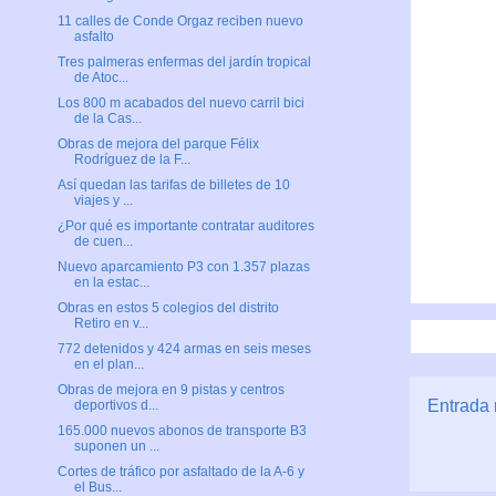
11 calles de Conde Orgaz reciben nuevo
asfalto
Tres palmeras enfermas del jardín tropical
de Atoc...
Los 800 m acabados del nuevo carril bici
de la Cas...
Obras de mejora del parque Félix
Rodríguez de la F...
Así quedan las tarifas de billetes de 10
viajes y ...
¿Por qué es importante contratar auditores
de cuen...
Nuevo aparcamiento P3 con 1.357 plazas
en la estac...
Obras en estos 5 colegios del distrito
Retiro en v...
772 detenidos y 424 armas en seis meses
en el plan...
Obras de mejora en 9 pistas y centros
Entrada 
deportivos d...
165.000 nuevos abonos de transporte B3
suponen un ...
Cortes de tráfico por asfaltado de la A-6 y
el Bus...