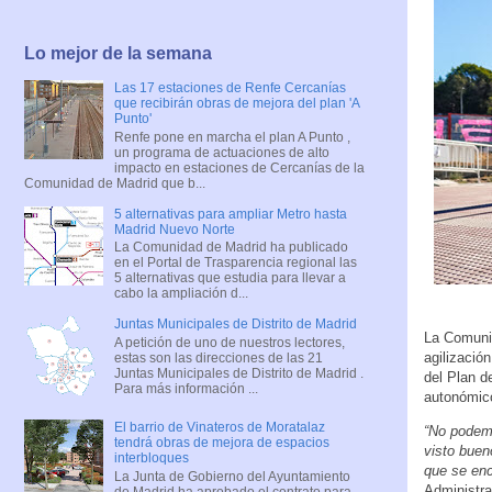
Lo mejor de la semana
Las 17 estaciones de Renfe Cercanías
que recibirán obras de mejora del plan 'A
Punto'
Renfe pone en marcha el plan A Punto ,
un programa de actuaciones de alto
impacto en estaciones de Cercanías de la
Comunidad de Madrid que b...
5 alternativas para ampliar Metro hasta
Madrid Nuevo Norte
La Comunidad de Madrid ha publicado
en el Portal de Trasparencia regional las
5 alternativas que estudia para llevar a
cabo la ampliación d...
Juntas Municipales de Distrito de Madrid
La Comunid
A petición de uno de nuestros lectores,
agilizació
estas son las direcciones de las 21
Juntas Municipales de Distrito de Madrid .
del Plan d
Para más información ...
autonómico
El barrio de Vinateros de Moratalaz
“No podemo
tendrá obras de mejora de espacios
visto buen
interbloques
que se enc
La Junta de Gobierno del Ayuntamiento
Administrac
de Madrid ha aprobado el contrato para