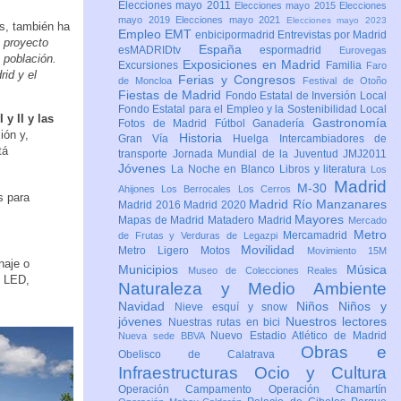
Elecciones mayo 2011
Elecciones mayo 2015
Elecciones
mayo 2019
Elecciones mayo 2021
Elecciones mayo 2023
as, también ha
Empleo
EMT
enbicipormadrid
Entrevistas por Madrid
n proyecto
España
esMADRIDtv
espormadrid
Eurovegas
 población.
Exposiciones en Madrid
Excursiones
Familia
Faro
id y el
Ferias y Congresos
de Moncloa
Festival de Otoño
Fiestas de Madrid
Fondo Estatal de Inversión Local
Fondo Estatal para el Empleo y la Sostenibilidad Local
y II y las
Gastronomía
Fotos de Madrid
Fútbol
Ganadería
ión y,
Historia
Gran Vía
Huelga
Intercambiadores de
tá
transporte
Jornada Mundial de la Juventud JMJ2011
Jóvenes
La Noche en Blanco
Libros y literatura
Los
Madrid
M-30
Ahijones
Los Berrocales
Los Cerros
s para
Madrid Río Manzanares
Madrid 2016
Madrid 2020
Mayores
Mapas de Madrid
Matadero Madrid
Mercado
Metro
Mercamadrid
de Frutas y Verduras de Legazpi
Movilidad
Metro Ligero
Motos
Movimiento 15M
naje o
Municipios
Música
Museo de Colecciones Reales
o LED,
Naturaleza y Medio Ambiente
Navidad
Niños
Niños y
Nieve esquí y snow
jóvenes
Nuestros lectores
Nuestras rutas en bici
Nuevo Estadio Atlético de Madrid
Nueva sede BBVA
Obras e
Obelisco de Calatrava
Infraestructuras
Ocio y Cultura
Operación Campamento
Operación Chamartín