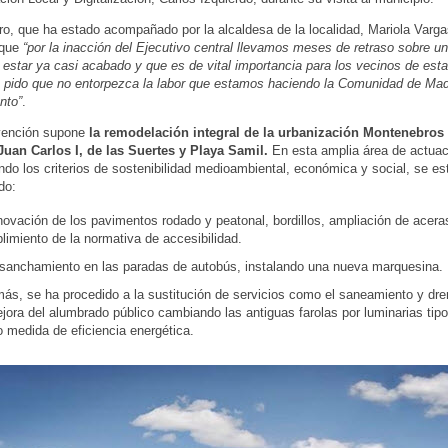
ro, que ha estado acompañado por la alcaldesa de la localidad, Mariola Varg
 que
“por la inacción del Ejecutivo central llevamos meses de retraso sobre u
 estar ya casi acabado y que es de vital importancia para los vecinos de esta
le pido que no entorpezca la labor que estamos haciendo la Comunidad de Madr
nto”
.
rvención supone
la remodelación integral de la urbanización Montenebros I 
Juan Carlos I, de las Suertes y Playa Samil.
En esta amplia área de actuac
do los criterios de sostenibilidad medioambiental, económica y social, se es
do:
novación de los pavimentos rodado y peatonal, bordillos, ampliación de acera
imiento de la normativa de accesibilidad.
nsanchamiento en las paradas de autobús, instalando una nueva marquesina.
ás, se ha procedido a la sustitución de servicios como el saneamiento y dre
jora del alumbrado público cambiando las antiguas farolas por luminarias tip
 medida de eficiencia energética.