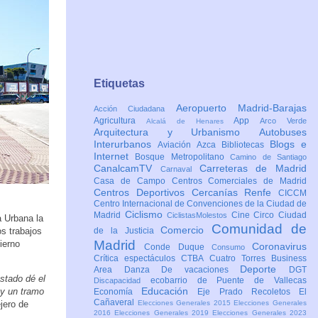
Etiquetas
Aeropuerto Madrid-Barajas
Acción Ciudadana
Agricultura
App
Arco Verde
Alcalá de Henares
Arquitectura y Urbanismo
Autobuses
Interurbanos
Blogs e
Aviación
Azca
Bibliotecas
Internet
Bosque Metropolitano
Camino de Santiago
CanalcamTV
Carreteras de Madrid
Carnaval
Casa de Campo
Centros Comerciales de Madrid
Centros Deportivos
Cercanías Renfe
CICCM
Centro Internacional de Convenciones de la Ciudad de
Ciclismo
Madrid
Cine
Circo
Ciudad
CiclistasMolestos
a Urbana la
Comunidad de
Comercio
os trabajos
de la Justicia
Madrid
ierno
Coronavirus
Conde Duque
Consumo
Crítica espectáculos
CTBA Cuatro Torres Business
Deporte
Area
Danza
De vacaciones
DGT
stado dé el
ecobarrio de Puente de Vallecas
Discapacidad
Educación
ay un tramo
Economía
Eje Prado Recoletos
El
Cañaveral
jero de
Elecciones Generales 2015
Elecciones Generales
2016
Elecciones Generales 2019
Elecciones Generales 2023