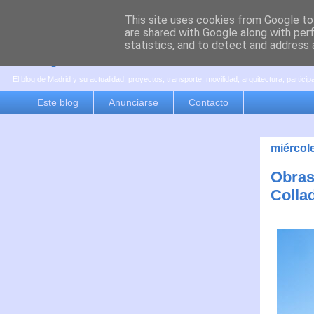
This site uses cookies from Google to 
are shared with Google along with per
es por madrid
statistics, and to detect and address 
El blog de Madrid y su actualidad, proyectos, transporte, movilidad, arquitectura, partici
Este blog
Anunciarse
Contacto
miércol
Obras
Collad