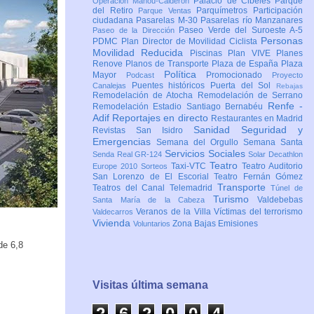
Palacio de Cibeles
Parque
Operación Mahou-Calderón
del Retiro
Parquímetros
Participación
Parque Ventas
ciudadana
Pasarelas M-30
Pasarelas río Manzanares
Paseo Verde del Suroeste A-5
Paseo de la Dirección
Personas
PDMC Plan Director de Movilidad Ciclista
Movilidad Reducida
Piscinas
Plan VIVE
Planes
Renove
Planos de Transporte
Plaza de España
Plaza
Política
Mayor
Promocionado
Podcast
Proyecto
Puentes históricos
Puerta del Sol
Canalejas
Rebajas
Remodelación de Atocha
Remodelación de Serrano
Renfe -
Remodelación Estadio Santiago Bernabéu
Adif
Reportajes en directo
Restaurantes en Madrid
Sanidad
Seguridad y
Revistas
San Isidro
Emergencias
Semana del Orgullo
Semana Santa
Servicios Sociales
Senda Real GR-124
Solar Decathlon
Teatro
Taxi-VTC
Teatro Auditorio
Europe 2010
Sorteos
San Lorenzo de El Escorial
Teatro Fernán Gómez
Transporte
Teatros del Canal
Telemadrid
Túnel de
Turismo
Valdebebas
Santa María de la Cabeza
Veranos de la Villa
Víctimas del terrorismo
Valdecarros
Vivienda
Zona Bajas Emisiones
Voluntarios
de 6,8
Visitas última semana
2
6
2
0
0
4