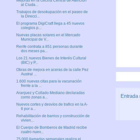
Mejoras en la Oficina Central de Atención
al Ciuda...
Trabajos de desokupación en el paseo de
la Direcci...
El programa DigiCraft llega a 45 nuevos
colegios p...
Nuevas placas solares en el Mercado
Municipal de V...
Renfe contrata a 851 personas durante
dos meses pa...
Los 21 nuevos Bienes de Interés Cultural
(BIC) y P...
Obras de mejora en aceras de la calle Pez
Austral ...
1.600 nuevas citas para la vacunación
frente a la ...
Aranjuez y Collado Mediano declaradas
Entrada 
como zonas a...
Nuevos cortes y desvíos de trafico en la A-
6 por a...
Rehabilitación de barrios y construcción de
vivien...
El Cuerpo de Bomberos de Madrid recibe
cuatro nuev...
75.000 llamadas semanales realiza el