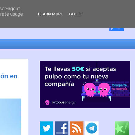
user-agent
erate usage
LEARN MORE
GOT IT
lón en