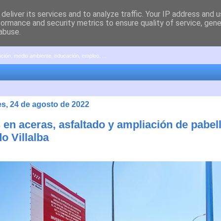
deliver its services and to analyze traffic. Your IP address and 
formance and security metrics to ensure quality of service, gen
abuse.
pación, medio ambiente, educación, empleo, ...
es, 24 de agosto de 2022
 en aceras, asfaltado y ampliación de pabel
o Villalba