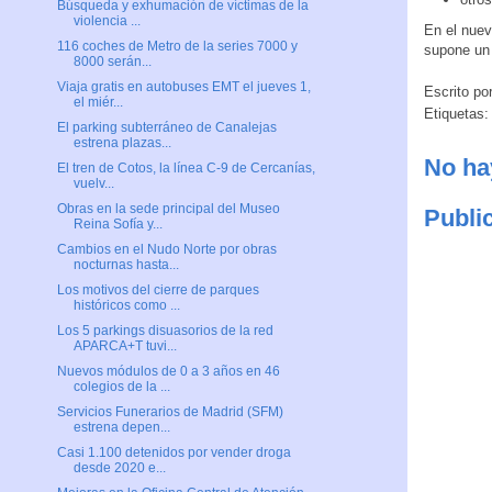
Búsqueda y exhumación de víctimas de la
violencia ...
En el nuev
116 coches de Metro de la series 7000 y
supone un 
8000 serán...
Viaja gratis en autobuses EMT el jueves 1,
Escrito po
el miér...
Etiquetas
El parking subterráneo de Canalejas
estrena plazas...
No ha
El tren de Cotos, la línea C-9 de Cercanías,
vuelv...
Obras en la sede principal del Museo
Publi
Reina Sofía y...
Cambios en el Nudo Norte por obras
nocturnas hasta...
Los motivos del cierre de parques
históricos como ...
Los 5 parkings disuasorios de la red
APARCA+T tuvi...
Nuevos módulos de 0 a 3 años en 46
colegios de la ...
Servicios Funerarios de Madrid (SFM)
estrena depen...
Casi 1.100 detenidos por vender droga
desde 2020 e...