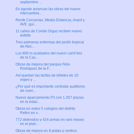
septiembre ...
En agosto arrancan las obras del nuevo
intercambia...
Renfe Cercanías, Media Distancia, Avant y
AVE: guí...
11 calles de Conde Orgaz reciben nuevo
asfalto
Tres palmeras enfermas del jardín tropical
de Atoc...
Los 800 m acabados del nuevo carril bici
de la Cas...
Obras de mejora del parque Félix
Rodríguez de la F...
Así quedan las tarifas de billetes de 10
viajes y ...
¿Por qué es importante contratar auditores
de cuen...
Nuevo aparcamiento P3 con 1.357 plazas
en la estac...
Obras en estos 5 colegios del distrito
Retiro en v...
772 detenidos y 424 armas en seis meses
en el plan...
Obras de mejora en 9 pistas y centros