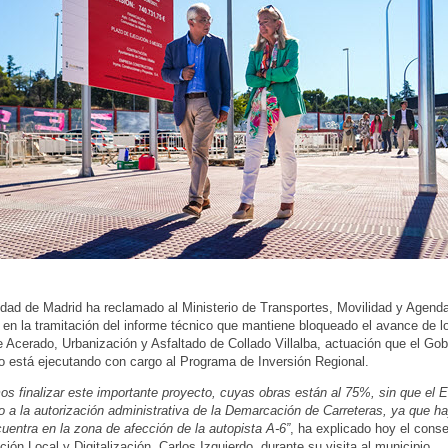
ad de Madrid ha reclamado al Ministerio de Transportes, Movilidad y Agend
n en la tramitación del informe técnico que mantiene bloqueado el avance de l
e Acerado, Urbanización y Asfaltado de Collado Villalba, actuación que el Gob
 está ejecutando con cargo al Programa de Inversión Regional.
s finalizar este importante proyecto, cuyas obras están al 75%, sin que el E
o a la autorización administrativa de la Demarcación de Carreteras, ya que h
uentra en la zona de afección de la autopista A-6”
, ha explicado hoy el conse
ión Local y Digitalización, Carlos Izquierdo, durante su visita al municipio.