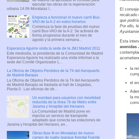
ejecutar las obras de la regeneración
urbana 14.06-Moratalaz I...
El conseje
recalcado
Empieza a funcionar el nuevo carril Bus-
que podría
VAO de la A-2 en estos horarios
Por ello, 
Comienza la fase de pruebas del nuevo
carril Bus-VAO de la A-2. Se activará de
Ayuntamie
forma progresiva durante el mes de
agosto y la primera semana...
Esta inte
avenidas 
Esperanza Aguirre visita la sede de la JMJ Madrid 2011
contemplan
Este mediodía, la presidenta de la Comunidad de Madrid
acometien
Esperanza Aguirre ha realizado una visita informal a la
sede del Comité Organizador L...
la re
La Oficina de Objetos Perdidos de la T4 del Aeropuerto
cumpl
de Madrid-Barajas
La Oficina de Objetos Perdidos de la T4 del Aeropuerto
el e
de Madrid-Barajas se traslada al hall de Llegadas,
Planta 0 . Las oficinas de ob...
Adem
la me
Un eurotaxi para usuarios con movilidad
reducida de la línea 7b de Metro entre
como
Jarama y Hospital del Henares
La Comunidad de Madrid pone en
marcha un servicio de transporte
adaptado que conecta las estaciones de
Jarama y Hospital del Henares, en...
Obras fase III en Moratalaz de nuevo
campo de rugby (parque forestal Fuente