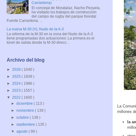
Carrantona)
El concejal de Moratalaz, Nacho Pezuela,
ha visitado los trabajos de construcción
del campo de rugby del parque forestal
Fuente Carrantona. ...
La nueva M-30 (V), Nudo de la A-3
La reforma de la M-30 en la zona del Nudo de la A-3
tiene programadas dos actuaciones: La primera es el
túnel de salida desde la M-30 direcc...
Archivo del blog
►
2026
( 1040 )
►
2025
( 1839 )
►
2024
( 1986 )
►
2023
( 1557 )
▼
2022
( 1600 )
►
diciembre
( 113 )
La Comunid
►
noviembre
( 139 )
millones d
►
octubre
( 138 )
la a
►
septiembre
( 135 )
millo
▼
agosto
( 99 )
otros