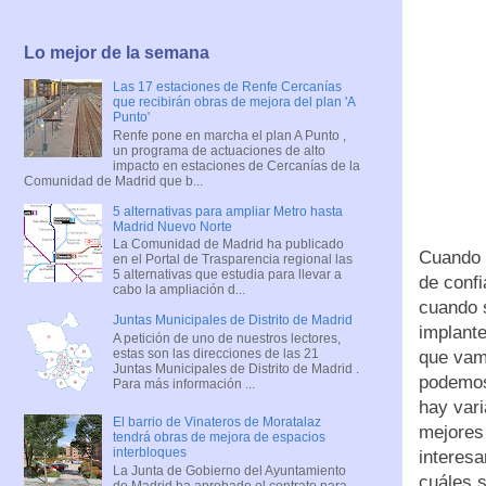
Lo mejor de la semana
Las 17 estaciones de Renfe Cercanías
que recibirán obras de mejora del plan 'A
Punto'
Renfe pone en marcha el plan A Punto ,
un programa de actuaciones de alto
impacto en estaciones de Cercanías de la
Comunidad de Madrid que b...
5 alternativas para ampliar Metro hasta
Madrid Nuevo Norte
La Comunidad de Madrid ha publicado
Cuando s
en el Portal de Trasparencia regional las
5 alternativas que estudia para llevar a
de conf
cabo la ampliación d...
cuando s
Juntas Municipales de Distrito de Madrid
implante
A petición de uno de nuestros lectores,
estas son las direcciones de las 21
que vamo
Juntas Municipales de Distrito de Madrid .
podemos 
Para más información ...
hay vari
El barrio de Vinateros de Moratalaz
mejores 
tendrá obras de mejora de espacios
interbloques
interesa
La Junta de Gobierno del Ayuntamiento
cuáles 
de Madrid ha aprobado el contrato para