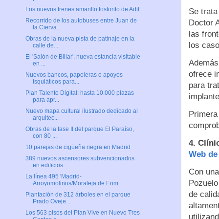
Los nuevos trenes amarillo fosforito de Adif
Se trata
Recorrido de los autobuses entre Juan de
Doctor A
la Cierva...
las fron
Obras de la nueva pista de patinaje en la
los caso
calle de...
El 'Salón de Billar', nueva estancia visitable
Además 
en ...
ofrece i
Nuevos bancos, papeleras o apoyos
isquiáticos para...
para tra
Plan Talento Digital: hasta 10.000 plazas
implante
para apr...
Nuevo mapa cultural ilustrado dedicado al
Primera 
arquitec...
comprob
Obras de la fase II del parque El Paraíso,
con 80 ...
4. Clín
10 parejas de cigüeña negra en Madrid
Web de 
389 nuevos ascensores subvencionados
en edificios ...
Con una 
La línea 495 'Madrid-
Pozuelo
Arroyomolinos/Moraleja de Enm...
de calid
Plantación de 312 árboles en el parque
Prado Oveje...
altamen
Los 563 pisos del Plan Vive en Nuevo Tres
utilizan