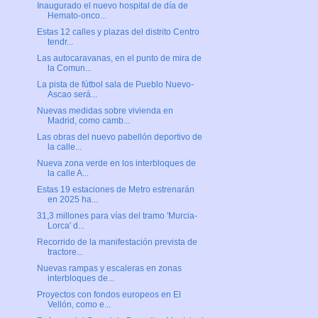
Inaugurado el nuevo hospital de día de
Hemato-onco...
Estas 12 calles y plazas del distrito Centro
tendr...
Las autocaravanas, en el punto de mira de
la Comun...
La pista de fútbol sala de Pueblo Nuevo-
Ascao será...
Nuevas medidas sobre vivienda en
Madrid, como camb...
Las obras del nuevo pabellón deportivo de
la calle...
Nueva zona verde en los interbloques de
la calle A...
Estas 19 estaciones de Metro estrenarán
en 2025 ha...
31,3 millones para vías del tramo 'Murcia-
Lorca' d...
Recorrido de la manifestación prevista de
tractore...
Nuevas rampas y escaleras en zonas
interbloques de...
Proyectos con fondos europeos en El
Vellón, como e...