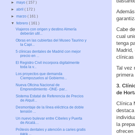
bastante
►
mayo
( 157 )
►
abril
( 172 )
Además,
►
marzo
( 161 )
garantiz
▼
febrero
( 161 )
Cabe de
Viajeros con origen y destino Almería
deberán util...
cual uni
Obras en las cubiertas del Museo Taurino y
tenga pa
la Capi...
Madrid,
5 clínicas dentales de Madrid con mejor
precio en ...
clínicas
El Registro Civil incorpora digitalmente
toda la v...
Tal vez 
Los proyectos que demanda
primera
Ciempozuelos al Gobierno...
3. Clín
Nueva Oficina Nacional de
Emprendimiento -ONE- par...
de Hort
Sistema Estatal de Referencia de Precios
de Alquil...
Clínica
Desmontaje de la línea eléctrica de doble
destaca
tensión ...
individu
Un nuevo bulevar entre Cibeles y Puerta
de Alcalá....
la prepa
Prótesis dentales y atención a caries gratis
ofrecen
para ...