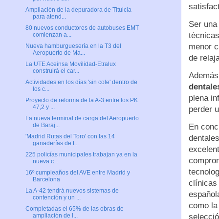
satisfac
Ampliación de la depuradora de Titulcia
para atend...
Ser una
80 nuevos conductores de autobuses EMT
técnicas
comienzan a...
menor ca
Nueva hamburguesería en la T3 del
Aeropuerto de Ma...
de relaj
La UTE Aceinsa Movilidad-Etralux
construirá el car...
Además 
Actividades en los días 'sin cole' dentro de
dentale
los c...
plena in
Proyecto de reforma de la A-3 entre los PK
47,2 y ...
perder u
La nueva terminal de carga del Aeropuerto
de Baraj...
En concl
'Madrid Rutas del Toro' con las 14
dentales
ganaderías de t...
excelent
225 policías municipales trabajan ya en la
comprome
nueva c...
tecnolog
16º cumpleaños del AVE entre Madrid y
Barcelona
clínicas
La A-42 tendrá nuevos sistemas de
española
contención y un ...
como la 
Completadas el 65% de las obras de
selecció
ampliación de l...