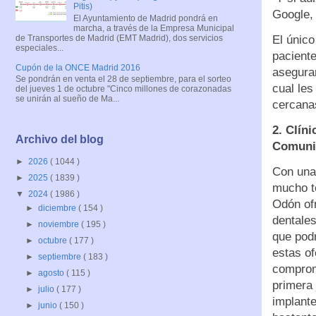
Pitis)
Google, 
El Ayuntamiento de Madrid pondrá en
marcha, a través de la Empresa Municipal
de Transportes de Madrid (EMT Madrid), dos servicios
El único
especiales...
paciente
Cupón de la ONCE Madrid 2016
aseguran
Se pondrán en venta el 28 de septiembre, para el sorteo
cual les
del jueves 1 de octubre "Cinco millones de corazonadas
se unirán al sueño de Ma...
cercana
2. Clín
Archivo del blog
Comuni
►
2026
( 1044 )
Con una
►
2025
( 1839 )
mucho te
▼
2024
( 1986 )
Odón of
►
diciembre
( 154 )
dentales
►
noviembre
( 195 )
que pod
►
octubre
( 177 )
estas of
►
septiembre
( 183 )
comprome
►
agosto
( 115 )
primera 
►
julio
( 177 )
implante
►
junio
( 150 )