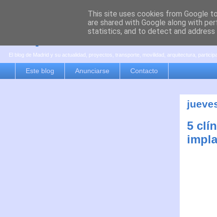
This site uses cookies from Google to 
are shared with Google along with per
es por madrid
statistics, and to detect and address
El blog de Madrid y su actualidad, proyectos, transporte, movilidad, arquitectura, partici
Este blog
Anunciarse
Contacto
jueves
5 clí
impla