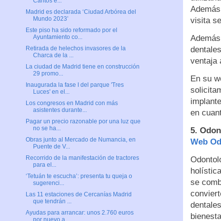
Cantos e...
Además,
Madrid es declarada ‘Ciudad Arbórea del
Mundo 2023’
visita s
Este piso ha sido reformado por el
Además,
Ayuntamiento co...
dentale
Retirada de helechos invasores de la
Charca de la ...
ventaja 
La ciudad de Madrid tiene en construcción
29 promo...
En su we
Inaugurada la fase I del parque 'Tres
solicit
Luces' en el...
implante
Los congresos en Madrid con más
asistentes durante...
en cuant
Pagar un precio razonable por una luz que
no se ha...
5. Odon
Obras junto al Mercado de Numancia, en
Web Odo
Puente de V...
Recorrido de la manifestación de tractores
Odontolo
para el...
holístic
‘Tetuán te escucha’: presenta tu queja o
se combi
sugerenci...
conviert
Las 11 estaciones de Cercanías Madrid
que tendrán ...
dentales
Ayudas para arrancar: unos 2.760 euros
bienesta
por nuevo a...