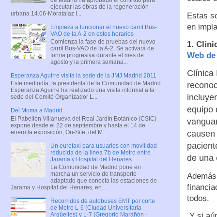
ejecutar las obras de la regeneración
urbana 14.06-Moratalaz I...
Estas so
en impl
Empieza a funcionar el nuevo carril Bus-
VAO de la A-2 en estos horarios
Comienza la fase de pruebas del nuevo
1. Clín
carril Bus-VAO de la A-2. Se activará de
Web de 
forma progresiva durante el mes de
agosto y la primera semana...
Clínica
Esperanza Aguirre visita la sede de la JMJ Madrid 2011
Este mediodía, la presidenta de la Comunidad de Madrid
reconoc
Esperanza Aguirre ha realizado una visita informal a la
incluye
sede del Comité Organizador L...
equipo 
Del Moma a Madrid
El Pabellón Villanueva del Real Jardín Botánico (CSIC)
vanguar
expone desde el 22 de septiembre y hasta el 14 de
enero la exposición, On-Site, del M...
causen 
pacient
Un eurotaxi para usuarios con movilidad
reducida de la línea 7b de Metro entre
de una 
Jarama y Hospital del Henares
La Comunidad de Madrid pone en
marcha un servicio de transporte
Además, 
adaptado que conecta las estaciones de
financi
Jarama y Hospital del Henares, en...
todos.
Recorridos de autobuses EMT por corte
de Metro L-6 (Ciudad Universitaria -
Y si aún
Argüelles) y L-7 (Gregorio Marañón -