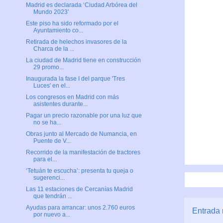
Madrid es declarada ‘Ciudad Arbórea del
Mundo 2023’
Este piso ha sido reformado por el
Ayuntamiento co...
Retirada de helechos invasores de la
Charca de la ...
La ciudad de Madrid tiene en construcción
29 promo...
Inaugurada la fase I del parque 'Tres
Luces' en el...
Los congresos en Madrid con más
asistentes durante...
Pagar un precio razonable por una luz que
no se ha...
Obras junto al Mercado de Numancia, en
Puente de V...
Recorrido de la manifestación de tractores
para el...
‘Tetuán te escucha’: presenta tu queja o
sugerenci...
Las 11 estaciones de Cercanías Madrid
que tendrán ...
Ayudas para arrancar: unos 2.760 euros
Entrada 
por nuevo a...