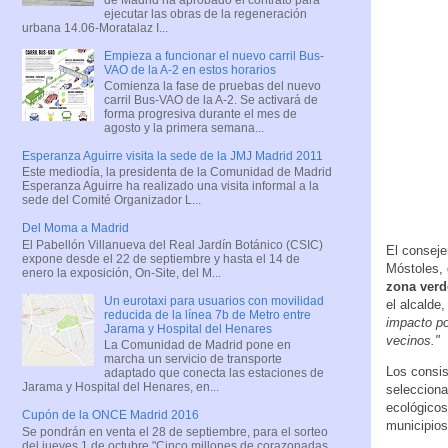
ejecutar las obras de la regeneración
urbana 14.06-Moratalaz I...
Empieza a funcionar el nuevo carril Bus-
VAO de la A-2 en estos horarios
Comienza la fase de pruebas del nuevo
carril Bus-VAO de la A-2. Se activará de
forma progresiva durante el mes de
agosto y la primera semana...
Esperanza Aguirre visita la sede de la JMJ Madrid 2011
Este mediodía, la presidenta de la Comunidad de Madrid
Esperanza Aguirre ha realizado una visita informal a la
sede del Comité Organizador L...
Del Moma a Madrid
El Pabellón Villanueva del Real Jardín Botánico (CSIC)
El conseje
expone desde el 22 de septiembre y hasta el 14 de
Móstoles, 
enero la exposición, On-Site, del M...
zona verd
Un eurotaxi para usuarios con movilidad
el alcalde
reducida de la línea 7b de Metro entre
impacto po
Jarama y Hospital del Henares
vecinos."
La Comunidad de Madrid pone en
marcha un servicio de transporte
Los consis
adaptado que conecta las estaciones de
Jarama y Hospital del Henares, en...
selecciona
ecológicos
Cupón de la ONCE Madrid 2016
municipios
Se pondrán en venta el 28 de septiembre, para el sorteo
del jueves 1 de octubre "Cinco millones de corazonadas