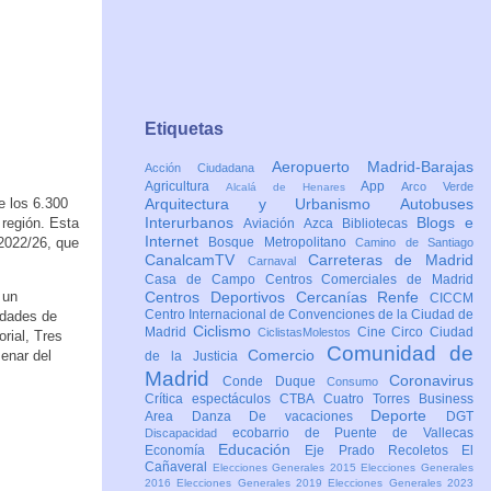
Etiquetas
Aeropuerto Madrid-Barajas
Acción Ciudadana
Agricultura
App
Arco Verde
Alcalá de Henares
e los 6.300
Arquitectura y Urbanismo
Autobuses
Interurbanos
Blogs e
 región. Esta
Aviación
Azca
Bibliotecas
Internet
2022/26, que
Bosque Metropolitano
Camino de Santiago
CanalcamTV
Carreteras de Madrid
Carnaval
Casa de Campo
Centros Comerciales de Madrid
 un
Centros Deportivos
Cercanías Renfe
CICCM
Centro Internacional de Convenciones de la Ciudad de
idades de
Ciclismo
Madrid
Cine
Circo
Ciudad
CiclistasMolestos
rial, Tres
Comunidad de
Comercio
enar del
de la Justicia
Madrid
Coronavirus
Conde Duque
Consumo
Crítica espectáculos
CTBA Cuatro Torres Business
Deporte
Area
Danza
De vacaciones
DGT
ecobarrio de Puente de Vallecas
Discapacidad
Educación
Economía
Eje Prado Recoletos
El
Cañaveral
Elecciones Generales 2015
Elecciones Generales
2016
Elecciones Generales 2019
Elecciones Generales 2023