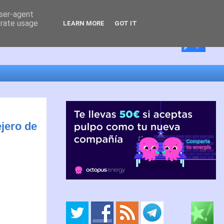
user-agent
erate usage
LEARN MORE
GOT IT
jero de