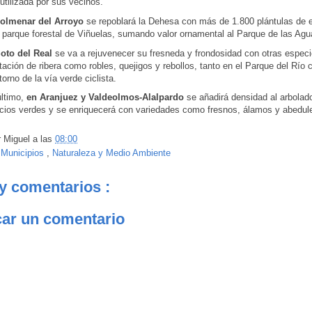
tilizada por sus vecinos.
olmenar del Arroyo
se repoblará la Dehesa con más de 1.800 plántulas de 
l parque forestal de Viñuelas, sumando valor ornamental al Parque de las Ag
oto del Real
se va a rejuvenecer su fresneda y frondosidad con otras espec
ación de ribera como robles, quejigos y rebollos, tanto en el Parque del Río
torno de la vía verde ciclista.
último,
en Aranjuez y Valdeolmos-Alalpardo
se añadirá densidad al arbolad
cios verdes y se enriquecerá con variedades como fresnos, álamos y abedul
r
Miguel
a las
08:00
:
Municipios
,
Naturaleza y Medio Ambiente
y comentarios :
car un comentario