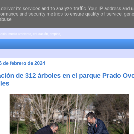
deliver its services and to analyze traffic. Your IP address and 
formance and security metrics to ensure quality of service, gen
abuse.
pación, medio ambiente, educación, empleo, ...
6 de febrero de 2024
ación de 312 árboles en el parque Prado Ove
les