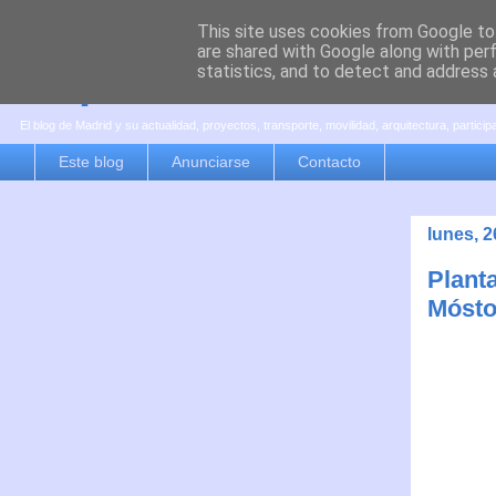
This site uses cookies from Google to 
are shared with Google along with per
es por madrid
statistics, and to detect and address 
El blog de Madrid y su actualidad, proyectos, transporte, movilidad, arquitectura, partici
Este blog
Anunciarse
Contacto
lunes, 2
Plant
Mósto