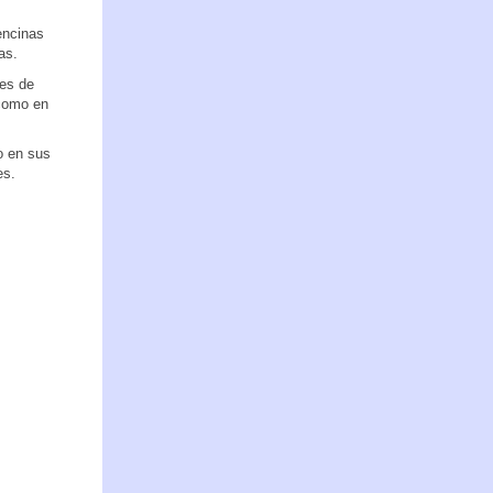
encinas
uas.
ies de
 como en
o en sus
es.