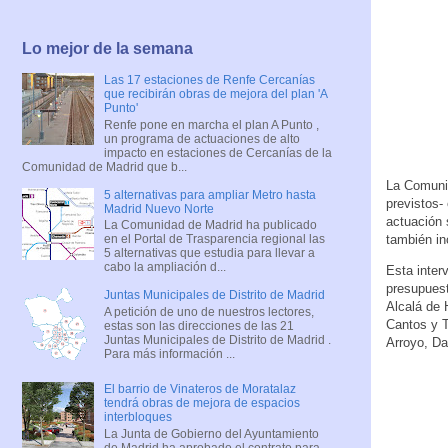
Lo mejor de la semana
Las 17 estaciones de Renfe Cercanías
que recibirán obras de mejora del plan 'A
Punto'
Renfe pone en marcha el plan A Punto ,
un programa de actuaciones de alto
impacto en estaciones de Cercanías de la
Comunidad de Madrid que b...
La Comunid
5 alternativas para ampliar Metro hasta
previstos-
Madrid Nuevo Norte
actuación 
La Comunidad de Madrid ha publicado
también in
en el Portal de Trasparencia regional las
5 alternativas que estudia para llevar a
cabo la ampliación d...
Esta inter
presupuest
Juntas Municipales de Distrito de Madrid
Alcalá de 
A petición de uno de nuestros lectores,
Cantos y T
estas son las direcciones de las 21
Juntas Municipales de Distrito de Madrid .
Arroyo, Da
Para más información ...
El barrio de Vinateros de Moratalaz
tendrá obras de mejora de espacios
interbloques
La Junta de Gobierno del Ayuntamiento
de Madrid ha aprobado el contrato para