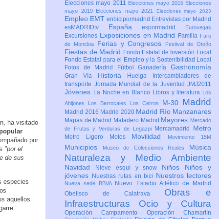
Elecciones mayo 2011
Elecciones mayo 2015
Elecciones
mayo 2019
Elecciones mayo 2021
Elecciones mayo 2023
Empleo
EMT
enbicipormadrid
Entrevistas por Madrid
España
esMADRIDtv
espormadrid
Eurovegas
Exposiciones en Madrid
Excursiones
Familia
Faro
Ferias y Congresos
de Moncloa
Festival de Otoño
Fiestas de Madrid
Fondo Estatal de Inversión Local
Fondo Estatal para el Empleo y la Sostenibilidad Local
Gastronomía
Fotos de Madrid
Fútbol
Ganadería
Historia
Gran Vía
Huelga
Intercambiadores de
transporte
Jornada Mundial de la Juventud JMJ2011
Jóvenes
La Noche en Blanco
Libros y literatura
Los
Madrid
M-30
Ahijones
Los Berrocales
Los Cerros
Madrid Río Manzanares
Madrid 2016
Madrid 2020
Mayores
Mapas de Madrid
Matadero Madrid
Mercado
n, ha visitado
Metro
Mercamadrid
de Frutas y Verduras de Legazpi
popular
Movilidad
Metro Ligero
Motos
Movimiento 15M
ompañado por
Municipios
Música
Museo de Colecciones Reales
os
"por el
Naturaleza y Medio Ambiente
te de sus
Navidad
Niños
Niños y
Nieve esquí y snow
jóvenes
Nuestros lectores
Nuestras rutas en bici
s especies
Nuevo Estadio Atlético de Madrid
Nueva sede BBVA
ios
Obras e
Obelisco de Calatrava
os aquellos
Infraestructuras
Ocio y Cultura
agarre.
Operación Campamento
Operación Chamartín