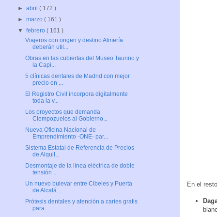
►
abril
( 172 )
►
marzo
( 161 )
▼
febrero
( 161 )
Viajeros con origen y destino Almería
deberán util...
Obras en las cubiertas del Museo Taurino y
la Capi...
5 clínicas dentales de Madrid con mejor
precio en ...
El Registro Civil incorpora digitalmente
toda la v...
Los proyectos que demanda
Ciempozuelos al Gobierno...
Nueva Oficina Nacional de
Emprendimiento -ONE- par...
Sistema Estatal de Referencia de Precios
de Alquil...
Desmontaje de la línea eléctrica de doble
tensión ...
Un nuevo bulevar entre Cibeles y Puerta
En el rest
de Alcalá....
Daga
Prótesis dentales y atención a caries gratis
para ...
blan