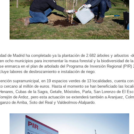
ad de Madrid ha completado ya la plantación de 2.682 árboles y arbustos -d
 en ocho municipios para incrementar la masa forestal y la biodiversidad de la
se enmarca en el plan de arbolado del Programa de Inversión Regional (PIR) 
cluye labores de desbrozamiento e instalación de riego.
vención supramunicipal, en 19 espacios verdes de 13 localidades, cuenta con
o cercano al millón de euros. Hasta el momento se han beneficiado las local
Henares, Cubas de la Sagra, Getafe, Móstoles, Parla, San Lorenzo de El Esco
orrejón de Ardoz, pero esta actuación se extenderá también a Aranjuez, Colm
ganzo de Arriba, Soto del Real y Valdeolmos-Alalpardo.