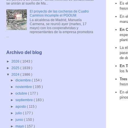
Es e
se unirán al sueño de Ma...
fres
El proyecto de las cocheras de Cuatro
Caminos incumple el PGOUM
En e
La alcaldesa de Madrid, Manuela
manz
Carmena, se reunió ayer (martes, 17
mayo) con los cooperativistas y
En C
representantes de la empresa promotora
espe
...
plan
La e
Archivo del blog
pase
de d
►
2026
( 1043 )
En T
►
2025
( 1839 )
los 
▼
2024
( 1986 )
Tres
►
diciembre
( 154 )
fres
►
noviembre
( 195 )
En e
►
octubre
( 177 )
pino
►
septiembre
( 183 )
►
agosto
( 115 )
►
julio
( 177 )
►
junio
( 150 )
►
mayo
( 157 )