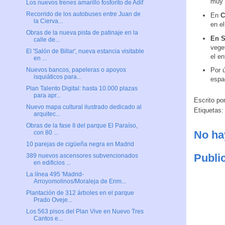
muy u
Los nuevos trenes amarillo fosforito de Adif
Recorrido de los autobuses entre Juan de
En
C
la Cierva...
en e
Obras de la nueva pista de patinaje en la
En S
calle de...
veget
El 'Salón de Billar', nueva estancia visitable
el en
en ...
Por 
Nuevos bancos, papeleras o apoyos
isquiáticos para...
espa
Plan Talento Digital: hasta 10.000 plazas
para apr...
Escrito po
Nuevo mapa cultural ilustrado dedicado al
Etiquetas
arquitec...
Obras de la fase II del parque El Paraíso,
No ha
con 80 ...
10 parejas de cigüeña negra en Madrid
Publi
389 nuevos ascensores subvencionados
en edificios ...
La línea 495 'Madrid-
Arroyomolinos/Moraleja de Enm...
Plantación de 312 árboles en el parque
Prado Oveje...
Los 563 pisos del Plan Vive en Nuevo Tres
Cantos e...