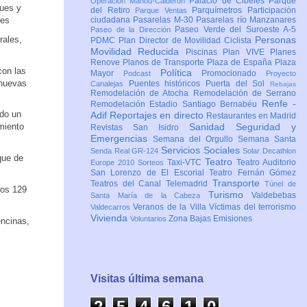
Palacio de Cibeles
Parque
Operación Mahou-Calderón
ques y
del Retiro
Parquímetros
Participación
Parque Ventas
les
ciudadana
Pasarelas M-30
Pasarelas río Manzanares
Paseo Verde del Suroeste A-5
Paseo de la Dirección
rales,
Personas
PDMC Plan Director de Movilidad Ciclista
Movilidad Reducida
Piscinas
Plan VIVE
Planes
Renove
Planos de Transporte
Plaza de España
Plaza
con las
Política
Mayor
Promocionado
Podcast
Proyecto
 nuevas
Puentes históricos
Puerta del Sol
Canalejas
Rebajas
Remodelación de Atocha
Remodelación de Serrano
Renfe -
Remodelación Estadio Santiago Bernabéu
ado un
Adif
Reportajes en directo
Restaurantes en Madrid
miento
Sanidad
Seguridad y
Revistas
San Isidro
Emergencias
Semana del Orgullo
Semana Santa
Servicios Sociales
Senda Real GR-124
Solar Decathlon
que de
Teatro
Taxi-VTC
Teatro Auditorio
Europe 2010
Sorteos
San Lorenzo de El Escorial
Teatro Fernán Gómez
Transporte
Teatros del Canal
Telemadrid
Túnel de
los 129
Turismo
Valdebebas
Santa María de la Cabeza
Veranos de la Villa
Víctimas del terrorismo
Valdecarros
Vivienda
Zona Bajas Emisiones
Voluntarios
encinas,
Visitas última semana
2
5
4
6
1
1