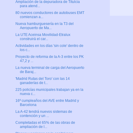
Ampliación de la depuradora de Titulcia
para atend...
80 nuevos conductores de autobuses EMT
comienzan a...
Nueva hamburguesería en la T3 del
Aeropuerto de Ma...
La UTE Aceinsa Movilidad-Etralux
construirá el car...
Actividades en los días 'sin cole' dentro de
los c...
Proyecto de reforma de la A-3 entre los PK
47,2 y ...
La nueva terminal de carga del Aeropuerto
de Baraj...
'Madrid Rutas del Toro' con las 14
ganaderías de t...
225 policías municipales trabajan ya en la
nueva c...
16º cumpleaños del AVE entre Madrid y
Barcelona
La A-42 tendrá nuevos sistemas de
contención y un ...
Completadas el 65% de las obras de
ampliación de l...