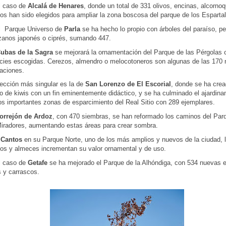
l caso de
Alcalá de Henares
, donde un total de 331 olivos, encinas, alcorno
nos han sido elegidos para ampliar la zona boscosa del parque de los Esparta
l Parque Universo de
Parla
se ha hecho lo propio con árboles del paraíso, pe
anos japonés o ciprés, sumando 447.
ubas de la Sagra
se mejorará la ornamentación del Parque de las Pérgolas 
cies escogidas. Cerezos, almendro o melocotoneros son algunas de las 170
taciones.
lección más singular es la de
San Lorenzo de El Escorial
, donde se ha cre
o de kiwis con un fin eminentemente didáctico, y se ha culminado el ajardina
os importantes zonas de esparcimiento del Real Sitio con 289 ejemplares.
orrejón de Ardoz
, con 470 siembras, se han reformado los caminos del Par
Miradores, aumentando estas áreas para crear sombra.
 Cantos
en su Parque Norte, uno de los más amplios y nuevos de la ciudad, 
nos y almeces incrementan su valor ornamental y de uso.
l caso de
Getafe
se ha mejorado el Parque de la Alhóndiga, con 534 nuevas 
s y carrascos.