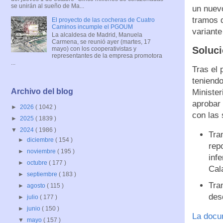
se unirán al sueño de Ma...
un nuevo
tramos d
El proyecto de las cocheras de Cuatro
Caminos incumple el PGOUM
variante
La alcaldesa de Madrid, Manuela
Carmena, se reunió ayer (martes, 17
Soluci
mayo) con los cooperativistas y
representantes de la empresa promotora
...
Tras el 
teniendo
Archivo del blog
Minister
aprobar 
►
2026
( 1042 )
con las 
►
2025
( 1839 )
▼
2024
( 1986 )
Tra
►
diciembre
( 154 )
rep
►
noviembre
( 195 )
inf
►
octubre
( 177 )
Cal
►
septiembre
( 183 )
Tra
►
agosto
( 115 )
des
►
julio
( 177 )
►
junio
( 150 )
La docu
▼
mayo
( 157 )