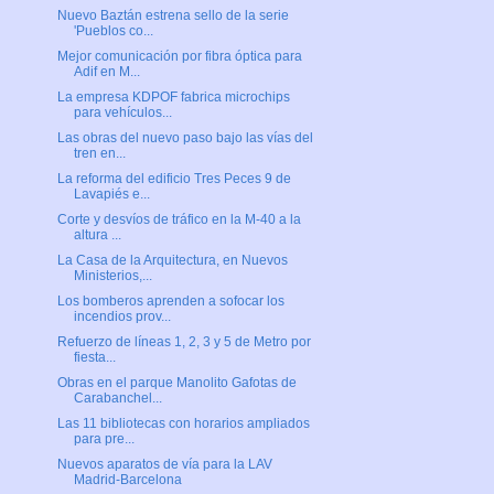
Nuevo Baztán estrena sello de la serie
'Pueblos co...
Mejor comunicación por fibra óptica para
Adif en M...
La empresa KDPOF fabrica microchips
para vehículos...
Las obras del nuevo paso bajo las vías del
tren en...
La reforma del edificio Tres Peces 9 de
Lavapiés e...
Corte y desvíos de tráfico en la M-40 a la
altura ...
La Casa de la Arquitectura, en Nuevos
Ministerios,...
Los bomberos aprenden a sofocar los
incendios prov...
Refuerzo de líneas 1, 2, 3 y 5 de Metro por
fiesta...
Obras en el parque Manolito Gafotas de
Carabanchel...
Las 11 bibliotecas con horarios ampliados
para pre...
Nuevos aparatos de vía para la LAV
Madrid-Barcelona