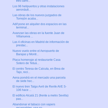
tres carril...
Los 96 helipuertos y otras instalaciones
aeronáuti...
Las obras de los nuevos juzgados de
Torrejón acaba...
Adif pone en alquiler dos espacios en las
terminal...
Avanzan las obras en la fuente Juan de
Villanueva ...
Las 4 oficinas en Madrid de información de
prestac...
Nuevo vuelo entre el Aeropuerto de
Barajas y Montr...
Placa homenaje al restaurante Casa
Sotero de Tetuá...
El centro Teresa de Calcuta, en Brea de
Tajo, reci...
Aena pondrá en el mercado una parcela
de siete hec...
El nuevo tren Talgo Avril de Renfe AVE S-
106 hace ...
El edificio Alcalá 21 (frente a metro Sevilla)
pas...
Abandonar el tabaco con vapers
recargables, una so...