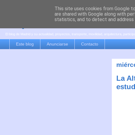
This site uses cookies from Google to 
are shared with Google along with per
es por madrid
statistics, and to detect and address
El blog de Madrid y su actualidad, proyectos, transporte, movilidad, arquitectura, partici
Este blog
Anunciarse
Contacto
miérc
La Al
estud