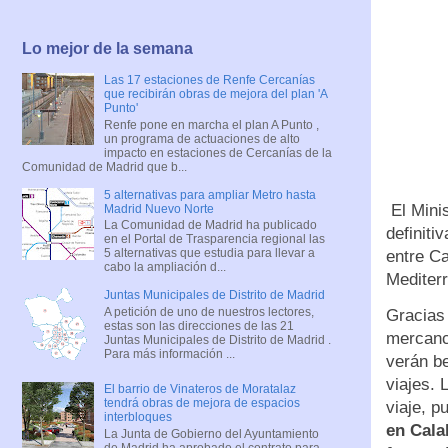
Lo mejor de la semana
Las 17 estaciones de Renfe Cercanías
que recibirán obras de mejora del plan 'A
Punto'
Renfe pone en marcha el plan A Punto ,
un programa de actuaciones de alto
impacto en estaciones de Cercanías de la
Comunidad de Madrid que b...
5 alternativas para ampliar Metro hasta
El Minis
Madrid Nuevo Norte
La Comunidad de Madrid ha publicado
definiti
en el Portal de Trasparencia regional las
5 alternativas que estudia para llevar a
entre Ca
cabo la ampliación d...
Mediterr
Juntas Municipales de Distrito de Madrid
A petición de uno de nuestros lectores,
Gracias 
estas son las direcciones de las 21
mercanc
Juntas Municipales de Distrito de Madrid .
Para más información ...
verán be
viajes. 
El barrio de Vinateros de Moratalaz
tendrá obras de mejora de espacios
viaje, 
interbloques
en Cala
La Junta de Gobierno del Ayuntamiento
de Madrid ha aprobado el contrato para