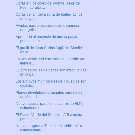
Obras en los colegios Yvonne Blake de
Fuenlabrada,...
Obras de la nueva zona de bailes latinos
en el par...
Ayudas para actuaciones de eficiencia
energética e...
Aprobado el proyecto de nueva pasarela
peatonal en...
El grafiti de Juan Carlos Argüello 'Muelle'
en la ...
La Alta Velocidad ferroviaria a Logroño ya
tiene e...
Cuatro especies de peces son introducidas
en la pa...
Los archivos municipales de 7 pueblos son
digitali...
Planes divertidos y originales para niños
en Madrid
Nuevos aseos para conductores de EMT,
actualmente ...
El Paseo Verde del Suroeste A-5 crecerá
para llega...
Nuevo programa 'Decanta Madrid' en 14
establecimie...