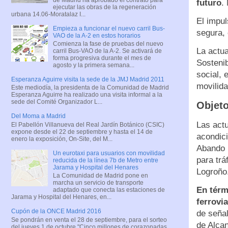
futuro
.
ejecutar las obras de la regeneración
urbana 14.06-Moratalaz I...
El impul
Empieza a funcionar el nuevo carril Bus-
segura, 
VAO de la A-2 en estos horarios
Comienza la fase de pruebas del nuevo
La actua
carril Bus-VAO de la A-2. Se activará de
forma progresiva durante el mes de
Sosteni
agosto y la primera semana...
social, 
Esperanza Aguirre visita la sede de la JMJ Madrid 2011
movilida
Este mediodía, la presidenta de la Comunidad de Madrid
Esperanza Aguirre ha realizado una visita informal a la
sede del Comité Organizador L...
Objeto
Del Moma a Madrid
Las actu
El Pabellón Villanueva del Real Jardín Botánico (CSIC)
expone desde el 22 de septiembre y hasta el 14 de
acondici
enero la exposición, On-Site, del M...
Abando I
Un eurotaxi para usuarios con movilidad
para trá
reducida de la línea 7b de Metro entre
Jarama y Hospital del Henares
Logroño
La Comunidad de Madrid pone en
marcha un servicio de transporte
En térm
adaptado que conecta las estaciones de
Jarama y Hospital del Henares, en...
ferrovia
Cupón de la ONCE Madrid 2016
de señal
Se pondrán en venta el 28 de septiembre, para el sorteo
de Alca
del jueves 1 de octubre "Cinco millones de corazonadas