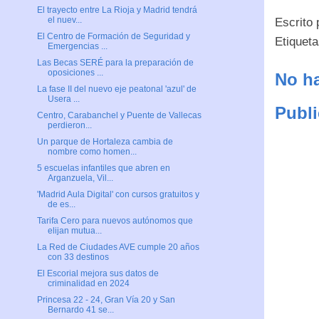
El trayecto entre La Rioja y Madrid tendrá
el nuev...
Escrito
El Centro de Formación de Seguridad y
Etiquet
Emergencias ...
Las Becas SERÉ para la preparación de
oposiciones ...
No ha
La fase II del nuevo eje peatonal 'azul' de
Usera ...
Publi
Centro, Carabanchel y Puente de Vallecas
perdieron...
Un parque de Hortaleza cambia de
nombre como homen...
5 escuelas infantiles que abren en
Arganzuela, Vil...
'Madrid Aula Digital' con cursos gratuitos y
de es...
Tarifa Cero para nuevos autónomos que
elijan mutua...
La Red de Ciudades AVE cumple 20 años
con 33 destinos
El Escorial mejora sus datos de
criminalidad en 2024
Princesa 22 - 24, Gran Vía 20 y San
Bernardo 41 se...