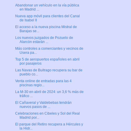
Abandonar un vehículo en la vía pública
en Madrid ...
Nueva app móvil para clientes del Canal
de Isabel II
El acceso a la nueva piscina Mistral de
Barajas se...
Los nuevos juzgados de Pozuelo de
Alarcón estarán ...
Más controles a comerciantes y vecinos de
Usera pa...
Top 5 de aeropuertos españoles en abril
por pasajeros
Las Navas de Buitrago recupera su bar de
pueblo co...
Venta online de entradas para las 4
piscinas regio...
La M-30 en abril de 2024: un 3,6 % más de
tráfico ...
El Cañaveral y Valdebebas tendrán
nuevos pasos de ...
Celebraciones en Cibeles y Sol del Real
Madrid por...
El parque del Retiro recupera a Hércules y
la Hidr...