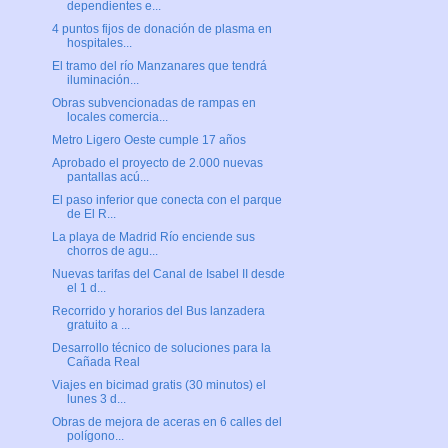
dependientes e...
4 puntos fijos de donación de plasma en
hospitales...
El tramo del río Manzanares que tendrá
iluminación...
Obras subvencionadas de rampas en
locales comercia...
Metro Ligero Oeste cumple 17 años
Aprobado el proyecto de 2.000 nuevas
pantallas acú...
El paso inferior que conecta con el parque
de El R...
La playa de Madrid Río enciende sus
chorros de agu...
Nuevas tarifas del Canal de Isabel II desde
el 1 d...
Recorrido y horarios del Bus lanzadera
gratuito a ...
Desarrollo técnico de soluciones para la
Cañada Real
Viajes en bicimad gratis (30 minutos) el
lunes 3 d...
Obras de mejora de aceras en 6 calles del
polígono...