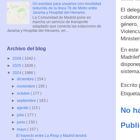
Un eurotaxi para usuarios con movilidad
reducida de la línea 7b de Metro entre
El deleg
Jarama y Hospital del Henares
colabora
La Comunidad de Madrid pone en
marcha un servicio de transporte
género, 
adaptado que conecta las estaciones de
Violenc
Jarama y Hospital del Henares, en...
Minister
Archivo del blog
En este 
Madrileñ
►
2026
( 1042 )
dispone
►
2025
( 1839 )
sistema
▼
2024
( 1986 )
►
diciembre
( 154 )
Escrito
►
noviembre
( 195 )
Etiquet
►
octubre
( 177 )
►
septiembre
( 183 )
►
agosto
( 115 )
No ha
►
julio
( 177 )
►
junio
( 150 )
Publi
▼
mayo
( 157 )
El trayecto entre La Rioja y Madrid tendrá