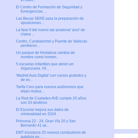
el nuev...
El Centro de Formación de Seguridad y
Emergencias ...
Las Becas SERÉ para la preparación de
oposiciones ...
La fase II del nuevo eje peatonal 'azul' de
Usera ...
Centro, Carabanchel y Puente de Vallecas
perdieron...
Un parque de Hortaleza cambia de
nombre como homen...
5 escuelas infantiles que abren en
Arganzuela, Vil...
'Madrid Aula Digital' con cursos gratuitos y
de es...
Tarifa Cero para nuevos autónomos que
elijan mutua...
La Red de Ciudades AVE cumple 20 años
con 33 destinos
El Escorial mejora sus datos de
criminalidad en 2024
Princesa 22 - 24, Gran Vía 20 y San
Bernardo 41 se...
EMT incorpora 25 nuevos conductores de
autobús en ...