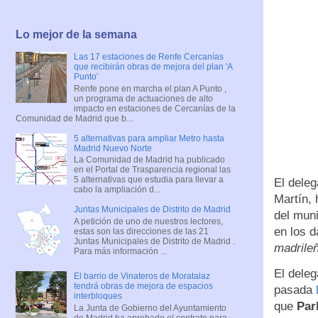
Lo mejor de la semana
Las 17 estaciones de Renfe Cercanías
que recibirán obras de mejora del plan 'A
Punto'
Renfe pone en marcha el plan A Punto ,
un programa de actuaciones de alto
impacto en estaciones de Cercanías de la
Comunidad de Madrid que b...
5 alternativas para ampliar Metro hasta
Madrid Nuevo Norte
La Comunidad de Madrid ha publicado
en el Portal de Trasparencia regional las
5 alternativas que estudia para llevar a
El dele
cabo la ampliación d...
Martín, 
Juntas Municipales de Distrito de Madrid
del mun
A petición de uno de nuestros lectores,
en los d
estas son las direcciones de las 21
Juntas Municipales de Distrito de Madrid .
madrile
Para más información ...
El deleg
El barrio de Vinateros de Moratalaz
tendrá obras de mejora de espacios
pasada
interbloques
que
Par
La Junta de Gobierno del Ayuntamiento
de Madrid ha aprobado el contrato para