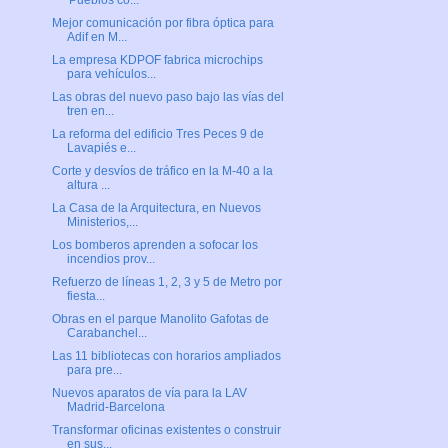
'Pueblos co...
Mejor comunicación por fibra óptica para
Adif en M...
La empresa KDPOF fabrica microchips
para vehículos...
Las obras del nuevo paso bajo las vías del
tren en...
La reforma del edificio Tres Peces 9 de
Lavapiés e...
Corte y desvíos de tráfico en la M-40 a la
altura ...
La Casa de la Arquitectura, en Nuevos
Ministerios,...
Los bomberos aprenden a sofocar los
incendios prov...
Refuerzo de líneas 1, 2, 3 y 5 de Metro por
fiesta...
Obras en el parque Manolito Gafotas de
Carabanchel...
Las 11 bibliotecas con horarios ampliados
para pre...
Nuevos aparatos de vía para la LAV
Madrid-Barcelona
Transformar oficinas existentes o construir
en sus...