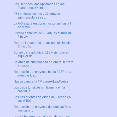
Los Deportes Más Apostados en las
Plataformas Online
264 policías locales y 37 nuevos
subinspectores se...
La A-6 estará en obras nocturnas hasta fin
de mayo...
Listado definitivo de 90 adjudicatarios de
246 viv...
Reabre la pasarela de acceso al Hospital
Clínico V...
Sorteo para adjudicar 118 viviendas en
alquiler de...
Balance de criminalidad en enero, febrero
y marzo ...
Redacción del proyecto hasta 2027 para
adecuar los...
Nueva campaña #ProtegeALasAbejas
Los pisos turísticos sin licencia en la
capital, a...
Los tres puentes de Aldea del Fresno en
las M-507 ...
Redacción del proyecto de ampliación a
tres carril...
Los 96 helipuertos y otras instalaciones