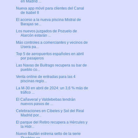
en Madrid ...
Nueva app móvil para clientes del Canal
de Isabel II
El acceso a la nueva piscina Mistral de
Barajas se...
Los nuevos juzgados de Pozuelo de
Alarcón estarán ...
Más controles a comerciantes y vecinos de
Usera pa...
Top 5 de aeropuertos españoles en abril
por pasajeros
Las Navas de Buitrago recupera su bar de
pueblo co...
Venta online de entradas para las 4
piscinas regio...
La M-30 en abril de 2024: un 3,6 % más de
tráfico ...
El Cañaveral y Valdebebas tendrán
nuevos pasos de ...
Celebraciones en Cibeles y Sol del Real
Madrid por...
El parque del Retiro recupera a Hércules y
la Hidr...
Nuevo Baztán estrena sello de la serie