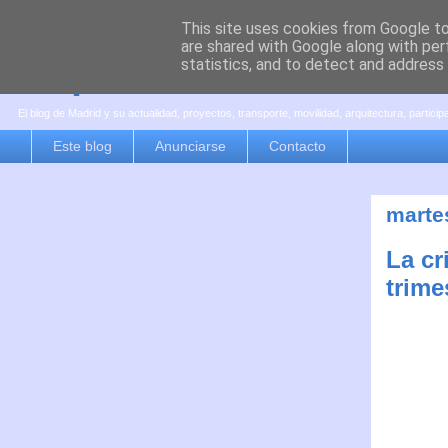
This site uses cookies from Google to 
are shared with Google along with per
es por madrid
statistics, and to detect and address
El blog de Madrid y su actualidad, proyectos, transporte, movilidad, arquitectura, partici
Este blog
Anunciarse
Contacto
marte
La cr
trime