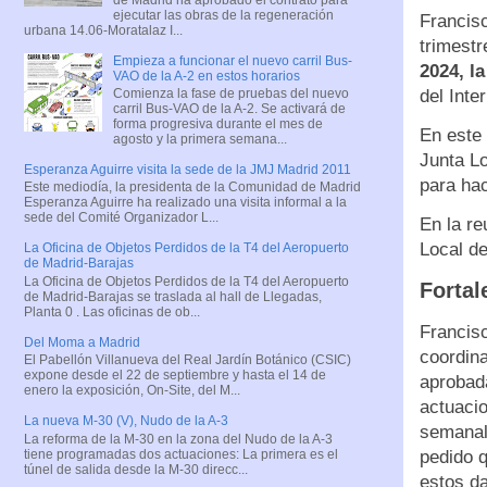
ejecutar las obras de la regeneración
Francisc
urbana 14.06-Moratalaz I...
trimestr
Empieza a funcionar el nuevo carril Bus-
2024, l
VAO de la A-2 en estos horarios
del Inte
Comienza la fase de pruebas del nuevo
carril Bus-VAO de la A-2. Se activará de
forma progresiva durante el mes de
En este 
agosto y la primera semana...
Junta Lo
Esperanza Aguirre visita la sede de la JMJ Madrid 2011
para hac
Este mediodía, la presidenta de la Comunidad de Madrid
Esperanza Aguirre ha realizado una visita informal a la
sede del Comité Organizador L...
En la re
Local de
La Oficina de Objetos Perdidos de la T4 del Aeropuerto
de Madrid-Barajas
La Oficina de Objetos Perdidos de la T4 del Aeropuerto
Fortal
de Madrid-Barajas se traslada al hall de Llegadas,
Planta 0 . Las oficinas de ob...
Francis
Del Moma a Madrid
coordina
El Pabellón Villanueva del Real Jardín Botánico (CSIC)
expone desde el 22 de septiembre y hasta el 14 de
aprobada
enero la exposición, On-Site, del M...
actuacio
La nueva M-30 (V), Nudo de la A-3
semanal
La reforma de la M-30 en la zona del Nudo de la A-3
tiene programadas dos actuaciones: La primera es el
pedido q
túnel de salida desde la M-30 direcc...
estos da