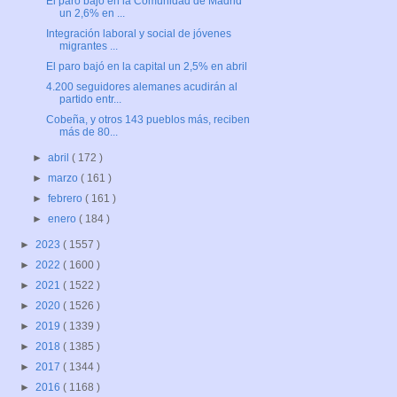
El paro bajó en la Comunidad de Madrid
un 2,6% en ...
Integración laboral y social de jóvenes
migrantes ...
El paro bajó en la capital un 2,5% en abril
4.200 seguidores alemanes acudirán al
partido entr...
Cobeña, y otros 143 pueblos más, reciben
más de 80...
►
abril
( 172 )
►
marzo
( 161 )
►
febrero
( 161 )
►
enero
( 184 )
►
2023
( 1557 )
►
2022
( 1600 )
►
2021
( 1522 )
►
2020
( 1526 )
►
2019
( 1339 )
►
2018
( 1385 )
►
2017
( 1344 )
►
2016
( 1168 )