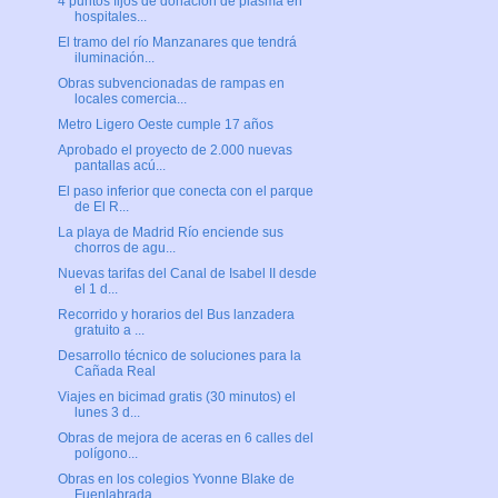
4 puntos fijos de donación de plasma en
hospitales...
El tramo del río Manzanares que tendrá
iluminación...
Obras subvencionadas de rampas en
locales comercia...
Metro Ligero Oeste cumple 17 años
Aprobado el proyecto de 2.000 nuevas
pantallas acú...
El paso inferior que conecta con el parque
de El R...
La playa de Madrid Río enciende sus
chorros de agu...
Nuevas tarifas del Canal de Isabel II desde
el 1 d...
Recorrido y horarios del Bus lanzadera
gratuito a ...
Desarrollo técnico de soluciones para la
Cañada Real
Viajes en bicimad gratis (30 minutos) el
lunes 3 d...
Obras de mejora de aceras en 6 calles del
polígono...
Obras en los colegios Yvonne Blake de
Fuenlabrada,...