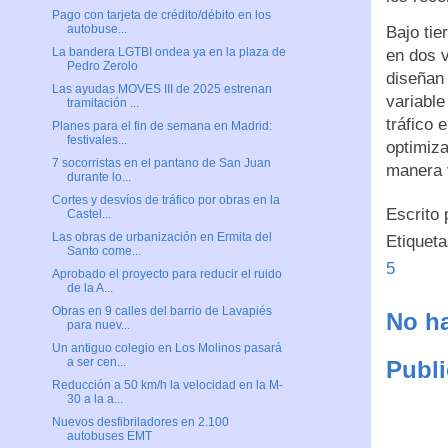
Pago con tarjeta de crédito/débito en los
autobuse...
Bajo tie
La bandera LGTBI ondea ya en la plaza de
en dos 
Pedro Zerolo
diseñan
Las ayudas MOVES III de 2025 estrenan
variable
tramitación ...
tráfico 
Planes para el fin de semana en Madrid:
festivales...
optimiza
7 socorristas en el pantano de San Juan
manera 
durante lo...
Cortes y desvíos de tráfico por obras en la
Escrito
Castel...
Las obras de urbanización en Ermita del
Etiquet
Santo come...
5
Aprobado el proyecto para reducir el ruido
de la A...
Obras en 9 calles del barrio de Lavapiés
No ha
para nuev...
Un antiguo colegio en Los Molinos pasará
a ser cen...
Publi
Reducción a 50 km/h la velocidad en la M-
30 a la a...
Nuevos desfibriladores en 2.100
autobuses EMT