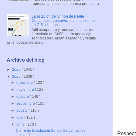
representantes de la empresa promotora
...
La estación de Griñón de Renfe
Cercanías dará servicio con la extensión
de C-5 a Illescas
Adif recuperará y renovará la estación
ferroviaria de Griñón para que acoja
servicios de Cercanías Madrid y facilite
así el acceso de sus ci...
Archivo del blog
►
2026
( 1045 )
▼
2025
( 1839 )
►
diciembre
( 133 )
►
noviembre
( 128 )
►
octubre
( 149 )
►
septiembre
( 155 )
►
agosto
( 117 )
►
julio
( 181 )
▼
junio
( 173 )
Cierre de la estación Sol de Cercanías los
Respecto
días 1,...