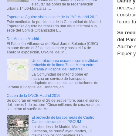
Dante y
ejecutar las obras de la regeneración
necesari
urbana 14.06-Moratalaz I...
construi
Esperanza Aguirre visita la sede de la JMJ Madrid 2011
futuro tú
Este mediodía, la presidenta de la Comunidad de Madrid
Esperanza Aguirre ha realizado una visita informal a la
sede del Comité Organizador L...
Se reco
del Par
Del Moma a Madrid
El Pabellón Villanueva del Real Jardín Botánico (CSIC)
Aluche s
expone desde el 22 de septiembre y hasta el 14 de
enero la exposición, On-Site, del M...
Piquer y
Un eurotaxi para usuarios con movilidad
reducida de la línea 7b de Metro entre
Jarama y Hospital del Henares
La Comunidad de Madrid pone en
marcha un servicio de transporte
adaptado que conecta las estaciones de
Jarama y Hospital del Henares, en...
Cupón de la ONCE Madrid 2016
Se pondrán en venta el 28 de septiembre, para el sorteo
del jueves 1 de octubre "Cinco millones de corazonadas
se unirán al sueño de Ma...
El proyecto de las cocheras de Cuatro
Caminos incumple el PGOUM
La alcaldesa de Madrid, Manuela
Carmena, se reunió ayer (martes, 17
mayo) con los cooperativistas y