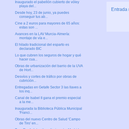
Inaugurado el pabellón cubierto de vóley
playa del...
Entrada 
Desde hoy, 23 de junio, ya puedes
conseguir tus ab...
Cine a 2 euros para mayores de 65 años:
estas son ...
Avances en la LAV Murcia-Almería:
montaje de vía e...
El hilado tradicional del esparto es
declarado BIC
Lo que cubren los seguros de hogar y qué
hacer cua...
Obras de urbanización del barrio de la UVA
de Hort...
Desvíos y cortes de tráfico por obras de
cubrición...
Entregadas en Getafe Sector 3 las llaves a
los inq...
Canal de Isabel II gana el premio especial
a la me...
Inaugurada la Biblioteca Pública Municipal
'Franci...
Obras del nuevo Centro de Salud 'Campo
de Tiro' en...