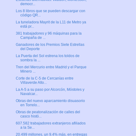
democr...
Los 8 libros que se pueden descargar con
código QR...
La tuneladora Mayrit de la L11 de Metro ya
está pr...
381 trabajadores y 96 máquinas para la
Campaña de ...
Ganadores de los Premios Siete Estrellas
del Deporte
La Puerta del Sol estrena los toldos de
sombra la ...
Tren del Mercurio entre Madrid y el Parque
Minero ...
Corte de la C-5 de Cercanías entre
Villaverde Alto...
La A-5 a su paso por Alcorcón, Móstoles y
Navalcar...
Obras del nuevo aparcamiento disuasorio
en Torrelo...
Obras de peatonalización de calles del
casco histó...
607.582 trabajadores extranjeros afiliados
a la Se...
20.499 millones, un 9,4% más, en entregas