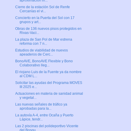
aproximación in...
Cierre de la estación Sol de Renfe
Cercanías el vi...
Concierto en la Puerta del Sol con 17
grupos y art...
Obras de 136 nuevos pisos protegidos en
Rivas-Vaci...
La plaza de San Pol de Mar estrena
reforma con 7 n...
Estudios de viabilidad de nuevos
apeaderos de Cerc...
BonoAVE, BonoAVE Flexible y Bono
Colaborativo lleg...
El riojano Luis de la Fuente ya da nombre
al CDM L...
Solicitar las ayudas del Programa MOVES
III 2025 e...
Actuaciones en materia de sanidad animal
y vegetal...
Las nuevas señales de tráfico ya
aprobadas para la...
La autovía A-4, entre Ocaña y Puerto
Lápice, tendr...
Las 2 piscinas del polideportivo Vicente
del Bosqu...