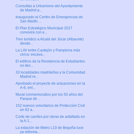
Consultas a Urbanismo del Ayuntamiento
de Madrid p...
Inaugurado el Centro de Emergencias de
San Martín ...
El Plan Estratégico Municipal 2027
convivirá con e...
Tren turístico a Alcalá del Júcar (Albacete)
desde...
La LAV entre Castejón y Pamplona más
cerca: excava...
El edificio de la Residencia de Estudiantes
es dec...
33 localidades madrileñas y la Comunidad
Madrid re...
Aprobado el proyecto de actuaciones en la
A-6, ent...
Mural conmemorativo por los 50 años del
Parque de ...
152 nuevos voluntarios de Protección Civil
en 62 a...
Corte de carriles por obras de asfaltado en
la A-1...
La estación de Metro L10 de Begoña luce
ya reforma...