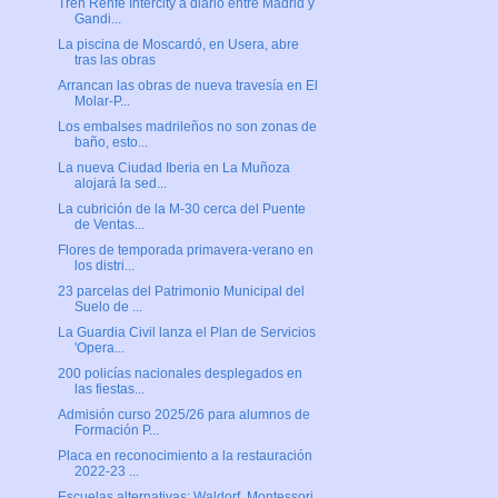
Tren Renfe Intercity a diario entre Madrid y
Gandi...
La piscina de Moscardó, en Usera, abre
tras las obras
Arrancan las obras de nueva travesía en El
Molar-P...
Los embalses madrileños no son zonas de
baño, esto...
La nueva Ciudad Iberia en La Muñoza
alojará la sed...
La cubrición de la M-30 cerca del Puente
de Ventas...
Flores de temporada primavera-verano en
los distri...
23 parcelas del Patrimonio Municipal del
Suelo de ...
La Guardia Civil lanza el Plan de Servicios
'Opera...
200 policías nacionales desplegados en
las fiestas...
Admisión curso 2025/26 para alumnos de
Formación P...
Placa en reconocimiento a la restauración
2022-23 ...
Escuelas alternativas: Waldorf, Montessori,