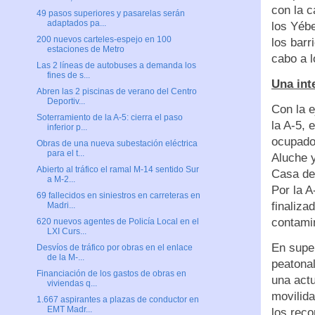
con la c
49 pasos superiores y pasarelas serán
adaptados pa...
los Yébe
200 nuevos carteles-espejo en 100
los barr
estaciones de Metro
cabo a l
Las 2 líneas de autobuses a demanda los
fines de s...
Una int
Abren las 2 piscinas de verano del Centro
Deportiv...
Con la e
Soterramiento de la A-5: cierra el paso
la A-5, 
inferior p...
ocupado 
Obras de una nueva subestación eléctrica
para el t...
Aluche 
Abierto al tráfico el ramal M-14 sentido Sur
Casa de 
a M-2...
Por la A
69 fallecidos en siniestros en carreteras en
finaliza
Madri...
contami
620 nuevos agentes de Policía Local en el
LXI Curs...
En super
Desvíos de tráfico por obras en el enlace
de la M-...
peatonal
Financiación de los gastos de obras en
una actu
viviendas q...
movilida
1.667 aspirantes a plazas de conductor en
EMT Madr...
los reco