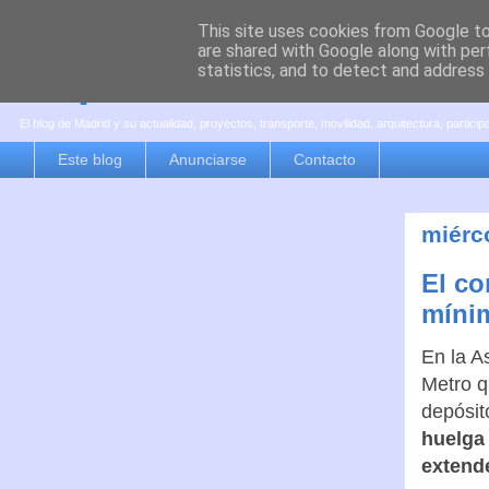
This site uses cookies from Google to 
are shared with Google along with per
es por madrid
statistics, and to detect and address
El blog de Madrid y su actualidad, proyectos, transporte, movilidad, arquitectura, partici
Este blog
Anunciarse
Contacto
miérco
El co
mínim
En la A
Metro q
depósit
huelga 
extende