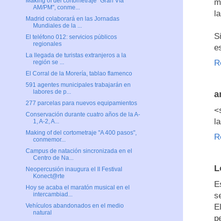
Making of del cortometraje "Gran Vía
m
AM/PM", conme...
l
Madrid colaborará en las Jornadas
Mundiales de la ...
S
El teléfono 012: servicios públicos
regionales
e
La llegada de turistas extranjeros a la
R
región se ...
El Corral de la Morería, tablao flamenco
591 agentes municipales trabajarán en
labores de p...
a
277 parcelas para nuevos equipamientos
<
Conservación durante cuatro años de la A-
l
1, A-2, A...
Making of del cortometraje "A 400 pasos",
R
conmemor...
Campus de natación sincronizada en el
Centro de Na...
L
Neopercusión inaugura el II Festival
Konect@rte
E
Hoy se acaba el maratón musical en el
s
intercambiad...
E
Vehículos abandonados en el medio
natural
p