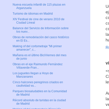
Nueva escuela infantil de 115 plazas en
U
Arganzuela
e
Turismo de idiomas en Madrid
c
XIV Festival de cine de verano 2010 de
c
Ciudad Lineal
c
Balance del Servicio de Información sobre
los nuev...
l
Obras de remodelación del casco histórico
h
en El Es...
Making of del cortometraje "Mi primer
R
amanecer", c...
Mañana es el último BiciViernes del mes
de junio
v
Obras en el eje Raimundo Fernández
Villaverde-Fran...
<
Los juguetes llegan a Hoyo de
C
Manzanares
l
Cinco halcones peregrinos criados en
cautividad vu...
Parques biosaludables en la Comunidad
A
de Madrid
l
Récord absoluto de turistas en la ciudad
de Madrid
v