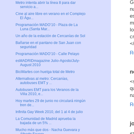
G
Metro intenta abrir la línea 8 para dar
servicio a...
n
Cine al aire libre en verano en el Complejo
e
El Águ...
m
Programación MADO’10 - Plaza de La
l
Luna (Santa Mar...
c
Un año de la estación de Cercanías de Sol
<
Bañarse en el pantano de San Juan con
seguridad
R
Programación MADO’10 - Calle Pelayo
esMADRIDmagazine Julio-Agosto/July-
August 2010
n
BiciMartes con huelga total de Metro
Alternativas al metro: Cercanías,
<
autobuses EMT y ...
q
Autobuses EMT para los Veranos de la
Villa 2010, e...
n
Hoy martes 29 de junio no circulará ningún
R
tren de...
Infinita Gay Week 2010, del 1 al 4 de julio
La Comunidad de Madrid aprueba la
j
bajada de un 5% ...
Mucho más que dos - Nacha Guevara y
<