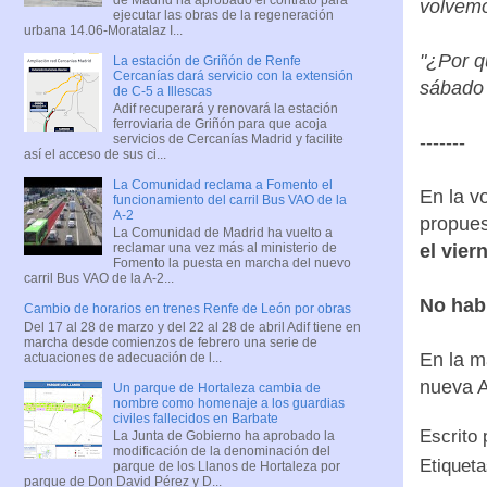
volvemo
ejecutar las obras de la regeneración
urbana 14.06-Moratalaz I...
"¿Por q
La estación de Griñón de Renfe
Cercanías dará servicio con la extensión
sábado 
de C-5 a Illescas
Adif recuperará y renovará la estación
ferroviaria de Griñón para que acoja
-------
servicios de Cercanías Madrid y facilite
así el acceso de sus ci...
La Comunidad reclama a Fomento el
En la v
funcionamiento del carril Bus VAO de la
A-2
propues
La Comunidad de Madrid ha vuelto a
el vier
reclamar una vez más al ministerio de
Fomento la puesta en marcha del nuevo
carril Bus VAO de la A-2...
No hab
Cambio de horarios en trenes Renfe de León por obras
Del 17 al 28 de marzo y del 22 al 28 de abril Adif tiene en
marcha desde comienzos de febrero una serie de
En la m
actuaciones de adecuación de l...
nueva A
Un parque de Hortaleza cambia de
nombre como homenaje a los guardias
civiles fallecidos en Barbate
Escrito
La Junta de Gobierno ha aprobado la
modificación de la denominación del
Etiquet
parque de los Llanos de Hortaleza por
parque de Don David Pérez y D...