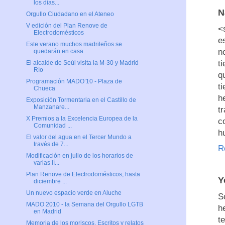
los días...
N
Orgullo Ciudadano en el Ateneo
V edición del Plan Renove de
<
Electrodomésticos
e
Este verano muchos madrileños se
n
quedarán en casa
t
El alcalde de Seúl visita la M-30 y Madrid
Río
q
Programación MADO’10 - Plaza de
t
Chueca
h
Exposición Tormentaria en el Castillo de
Manzanare...
t
X Premios a la Excelencia Europea de la
c
Comunidad ...
h
El valor del agua en el Tercer Mundo a
través de 7...
R
Modificación en julio de los horarios de
varias lí...
Plan Renove de Electrodomésticos, hasta
Y
diciembre ...
Un nuevo espacio verde en Aluche
S
MADO 2010 - la Semana del Orgullo LGTB
h
en Madrid
t
Memoria de los moriscos. Escritos y relatos