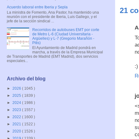
Acuerdo laboral entre Iberia y Sepla
21 co
La ministra de Fomento, Ana Pastor, ha mantenido una
reunión con el presidente de Iberia, Luis Gallego, y el
jefe de la sección sindical ...
A
Recorridos de autobuses EMT por corte
de Metro L-6 (Ciudad Universitaria -
T
Argüelles) y L-7 (Gregorio Marañón -
Pitis)
a
El Ayuntamiento de Madrid pondrá en
n
marcha, a través de la Empresa Municipal
de Transportes de Madrid (EMT Madrid), dos servicios
especiales...
:)
R
Archivo del blog
►
2026
( 1045 )
j
►
2025
( 1839 )
►
2024
( 1986 )
<
►
2023
( 1557 )
m
►
2022
( 1600 )
n
►
2021
( 1522 )
s
►
2020
( 1526 )
c
►
2019
( 1339 )