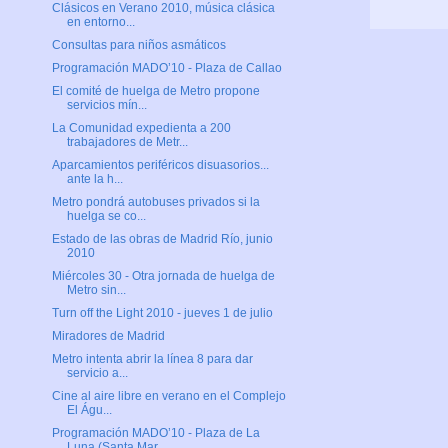
Clásicos en Verano 2010, música clásica
en entorno...
Consultas para niños asmáticos
Programación MADO’10 - Plaza de Callao
El comité de huelga de Metro propone
servicios mín...
La Comunidad expedienta a 200
trabajadores de Metr...
Aparcamientos periféricos disuasorios...
ante la h...
Metro pondrá autobuses privados si la
huelga se co...
Estado de las obras de Madrid Río, junio
2010
Miércoles 30 - Otra jornada de huelga de
Metro sin...
Turn off the Light 2010 - jueves 1 de julio
Miradores de Madrid
Metro intenta abrir la línea 8 para dar
servicio a...
Cine al aire libre en verano en el Complejo
El Águ...
Programación MADO’10 - Plaza de La
Luna (Santa Mar...