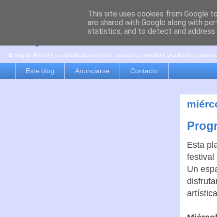
This site uses cookies from Google to 
are shared with Google along with per
es por madrid
statistics, and to detect and address
El blog de Madrid y su actualidad, proyectos, transporte, movilidad, arquitectura, partici
Este blog
Anunciarse
Contacto
miérco
Prog
Esta pl
festival
Un espa
disfrut
artísti