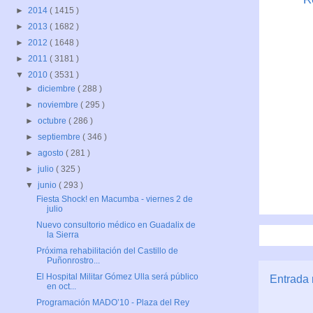
►
2014
( 1415 )
►
2013
( 1682 )
►
2012
( 1648 )
►
2011
( 3181 )
▼
2010
( 3531 )
►
diciembre
( 288 )
►
noviembre
( 295 )
►
octubre
( 286 )
►
septiembre
( 346 )
►
agosto
( 281 )
►
julio
( 325 )
▼
junio
( 293 )
Fiesta Shock! en Macumba - viernes 2 de
julio
Nuevo consultorio médico en Guadalix de
la Sierra
Próxima rehabilitación del Castillo de
Puñonrostro...
El Hospital Militar Gómez Ulla será público
Entrada 
en oct...
Programación MADO’10 - Plaza del Rey