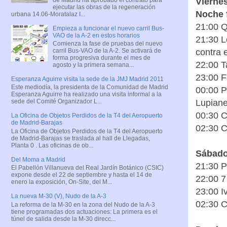
Viernes
ejecutar las obras de la regeneración
Noche 
urbana 14.06-Moratalaz I...
21:00 Q
Empieza a funcionar el nuevo carril Bus-
VAO de la A-2 en estos horarios
21:30 L
Comienza la fase de pruebas del nuevo
contra 
carril Bus-VAO de la A-2. Se activará de
forma progresiva durante el mes de
22:00 T
agosto y la primera semana...
23:00 F
Esperanza Aguirre visita la sede de la JMJ Madrid 2011
Este mediodía, la presidenta de la Comunidad de Madrid
00:00 P
Esperanza Aguirre ha realizado una visita informal a la
Lupiane
sede del Comité Organizador L...
00:30 C
La Oficina de Objetos Perdidos de la T4 del Aeropuerto
de Madrid-Barajas
02:30 C
La Oficina de Objetos Perdidos de la T4 del Aeropuerto
de Madrid-Barajas se traslada al hall de Llegadas,
Planta 0 . Las oficinas de ob...
Sábado 
Del Moma a Madrid
21:30 
El Pabellón Villanueva del Real Jardín Botánico (CSIC)
expone desde el 22 de septiembre y hasta el 14 de
22:00 7
enero la exposición, On-Site, del M...
23:00 I
La nueva M-30 (V), Nudo de la A-3
02:30 C
La reforma de la M-30 en la zona del Nudo de la A-3
tiene programadas dos actuaciones: La primera es el
túnel de salida desde la M-30 direcc...