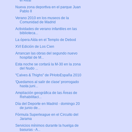
el Real
Nueva zona deportiva en el parque Juan
Pablo II
Verano 2010 en los museos de la
Comunidad de Madrid
Actividades de verano infantiles en las
biblioteca...
La ópera Aída en el Templo de Debod
XVI Edición de Los Cien
Arrancan las obras del segundo nuevo
hospital de M...
Esta noche se cortará la M-30 en la zona
del Nudo ...
"Calves & Thighs" de PHotoEspaña 2010
'Quedamos al salir de clase' prorrogado
hasta juni...
Ampliación geográfica de las Áreas de
Rehabilitaci...
Día del Deporte en Madrid - domingo 20
de junio de...
Fórmula Superleague en el Circuito del
Jarama
Servicios mínimos durante la huelga de
basuras - A...