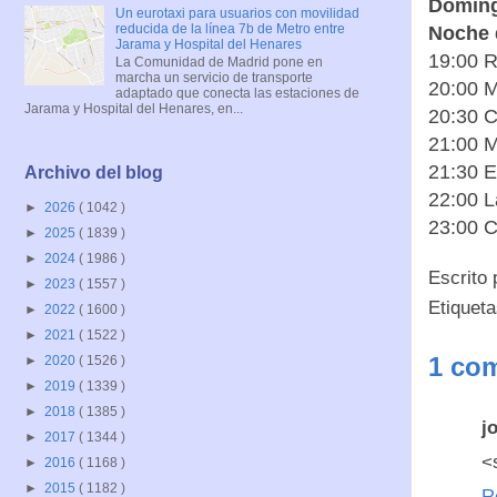
Domingo
Un eurotaxi para usuarios con movilidad
reducida de la línea 7b de Metro entre
Noche 
Jarama y Hospital del Henares
19:00 R
La Comunidad de Madrid pone en
marcha un servicio de transporte
20:00 
adaptado que conecta las estaciones de
Jarama y Hospital del Henares, en...
20:30 C
21:00 
21:30 E
Archivo del blog
22:00 L
►
2026
( 1042 )
23:00 C
►
2025
( 1839 )
►
2024
( 1986 )
Escrito
►
2023
( 1557 )
Etiquet
►
2022
( 1600 )
►
2021
( 1522 )
1 com
►
2020
( 1526 )
►
2019
( 1339 )
►
2018
( 1385 )
j
►
2017
( 1344 )
<
►
2016
( 1168 )
►
2015
( 1182 )
R