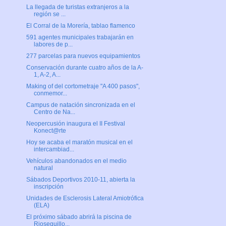
La llegada de turistas extranjeros a la
región se ...
El Corral de la Morería, tablao flamenco
591 agentes municipales trabajarán en
labores de p...
277 parcelas para nuevos equipamientos
Conservación durante cuatro años de la A-
1, A-2, A...
Making of del cortometraje "A 400 pasos",
conmemor...
Campus de natación sincronizada en el
Centro de Na...
Neopercusión inaugura el II Festival
Konect@rte
Hoy se acaba el maratón musical en el
intercambiad...
Vehículos abandonados en el medio
natural
Sábados Deportivos 2010-11, abierta la
inscripción
Unidades de Esclerosis Lateral Amiotrófica
(ELA)
El próximo sábado abrirá la piscina de
Riosequillo...