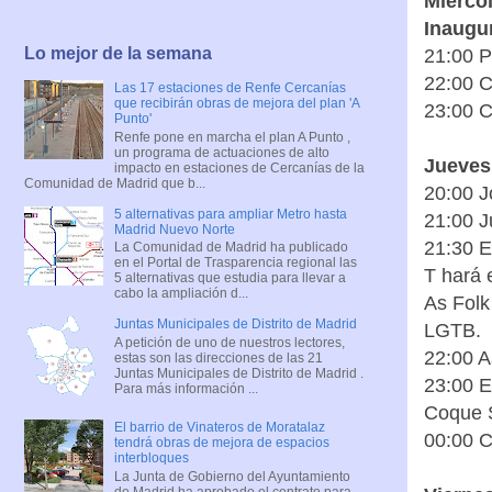
Miércol
Inaugu
Lo mejor de la semana
21:00 P
22:00 C
Las 17 estaciones de Renfe Cercanías
que recibirán obras de mejora del plan 'A
23:00 C
Punto'
Renfe pone en marcha el plan A Punto ,
un programa de actuaciones de alto
Jueves 
impacto en estaciones de Cercanías de la
Comunidad de Madrid que b...
20:00 J
5 alternativas para ampliar Metro hasta
21:00 J
Madrid Nuevo Norte
21:30 E
La Comunidad de Madrid ha publicado
en el Portal de Trasparencia regional las
T hará 
5 alternativas que estudia para llevar a
cabo la ampliación d...
As Folk 
Juntas Municipales de Distrito de Madrid
LGTB.
A petición de uno de nuestros lectores,
22:00 
estas son las direcciones de las 21
Juntas Municipales de Distrito de Madrid .
23:00 E
Para más información ...
Coque 
El barrio de Vinateros de Moratalaz
00:00 C
tendrá obras de mejora de espacios
interbloques
La Junta de Gobierno del Ayuntamiento
de Madrid ha aprobado el contrato para