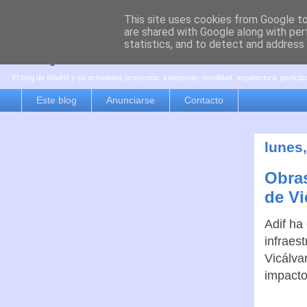
This site uses cookies from Google to 
are shared with Google along with per
es por madrid
statistics, and to detect and address
El blog de Madrid y su actualidad, proyectos, transporte, movilidad, arquitectura, partici
Este blog
Anunciarse
Contacto
lunes
Obras
de Vi
Adif ha
infraes
Vicálvar
impacto