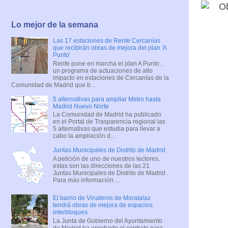
Lo mejor de la semana
Las 17 estaciones de Renfe Cercanías
que recibirán obras de mejora del plan 'A
Punto'
Renfe pone en marcha el plan A Punto ,
un programa de actuaciones de alto
impacto en estaciones de Cercanías de la
Comunidad de Madrid que b...
5 alternativas para ampliar Metro hasta
Madrid Nuevo Norte
La Comunidad de Madrid ha publicado
en el Portal de Trasparencia regional las
5 alternativas que estudia para llevar a
cabo la ampliación d...
Juntas Municipales de Distrito de Madrid
A petición de uno de nuestros lectores,
estas son las direcciones de las 21
Juntas Municipales de Distrito de Madrid .
Para más información ...
El barrio de Vinateros de Moratalaz
tendrá obras de mejora de espacios
interbloques
La Junta de Gobierno del Ayuntamiento
de Madrid ha aprobado el contrato para