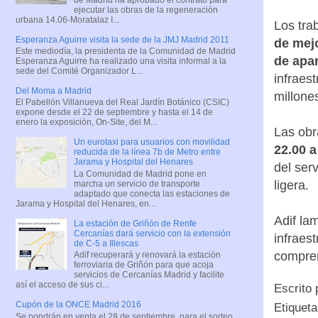
ejecutar las obras de la regeneración
urbana 14.06-Moratalaz I...
Los tra
Esperanza Aguirre visita la sede de la JMJ Madrid 2011
de mejo
Este mediodía, la presidenta de la Comunidad de Madrid
de apar
Esperanza Aguirre ha realizado una visita informal a la
sede del Comité Organizador L...
infraes
Del Moma a Madrid
millone
El Pabellón Villanueva del Real Jardín Botánico (CSIC)
expone desde el 22 de septiembre y hasta el 14 de
enero la exposición, On-Site, del M...
Las obr
Un eurotaxi para usuarios con movilidad
22.00 a
reducida de la línea 7b de Metro entre
Jarama y Hospital del Henares
del ser
La Comunidad de Madrid pone en
ligera.
marcha un servicio de transporte
adaptado que conecta las estaciones de
Jarama y Hospital del Henares, en...
Adif la
La estación de Griñón de Renfe
Cercanías dará servicio con la extensión
infraes
de C-5 a Illescas
compre
Adif recuperará y renovará la estación
ferroviaria de Griñón para que acoja
servicios de Cercanías Madrid y facilite
así el acceso de sus ci...
Escrito
Cupón de la ONCE Madrid 2016
Etiquet
Se pondrán en venta el 28 de septiembre, para el sorteo