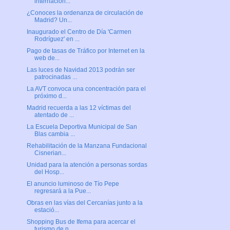
internacion...
¿Conoces la ordenanza de circulación de
Madrid? Un...
Inaugurado el Centro de Día 'Carmen
Rodríguez' en ...
Pago de tasas de Tráfico por Internet en la
web de...
Las luces de Navidad 2013 podrán ser
patrocinadas ...
La AVT convoca una concentración para el
próximo d...
Madrid recuerda a las 12 víctimas del
atentado de ...
La Escuela Deportiva Municipal de San
Blas cambia ...
Rehabilitación de la Manzana Fundacional
Cisnerian...
Unidad para la atención a personas sordas
del Hosp...
El anuncio luminoso de Tío Pepe
regresará a la Pue...
Obras en las vías del Cercanías junto a la
estació...
Shopping Bus de Ifema para acercar el
turismo de n...