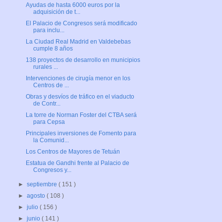
Ayudas de hasta 6000 euros por la
adquisición de t...
El Palacio de Congresos será modificado
para inclu...
La Ciudad Real Madrid en Valdebebas
cumple 8 años
138 proyectos de desarrollo en municipios
rurales ...
Intervenciones de cirugía menor en los
Centros de ...
Obras y desvíos de tráfico en el viaducto
de Contr...
La torre de Norman Foster del CTBA será
para Cepsa
Principales inversiones de Fomento para
la Comunid...
Los Centros de Mayores de Tetuán
Estatua de Gandhi frente al Palacio de
Congresos y...
►
septiembre
( 151 )
►
agosto
( 108 )
►
julio
( 156 )
►
junio
( 141 )