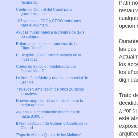
Patrimo
recuperaci...
restaur
Centro de Control del Canal para
garantizar el cor...
cualqui
105 vehículos ECO y CERO emisiones
opción 
para el Ayuntam...
Ayudas municipales a la compra de taxis
de categor...
Durante
Reformas en los polideportivos de La
las dos
Elipa, Tres O...
El Hospital 12 de Octubre avanza en la
Actualm
investigaci...
los acc
Cortes de tráfico en Valdebebas por
festival Mad C...
los años
La línea 8 de Metro y una línea especial de
dignida
EMT de...
7 nuevos y ampliación de otros 26 ciclos
formativo...
Trato d
Nuevos negocios: el amor es siempre la
decidid
mejor apuesta
¿Por qu
Ayudas a la contratación indefinida de
hasta 8.000...
este al
II Plan de Acción de Gobierno Abierto de la
exposic
Ciudad...
arquite
'Espacio Abierto Quinta de los Molinos',