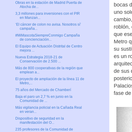
Obras en la estación de Madrid Puerta de
bocas d
Atocha de...
uno sol
3,3 millones para inversiones con el PIR
en Manzan...
cambio,
‘El cáncer de colon no avisa. Nosotros sí’
roblón,
campaña...
que ese
#MiMascotaSiempreConmigo Campaña
de concienciación...
Metro q
El Equipo de Actuación Distrital de Centro
su susti
mejora ...
es un r
Nueva Estrategia 2018-21 de
Conservación de 2.500 ...
arquite
Más de 800 cooperativas de la región que
de sus 
emplean a...
posterio
El proyecto de ampliación de la línea 11 de
Metro,...
Palacio
75 años del Mercado de Chamberí
fase de
Baja el paro un 2,7 % en junio en la
Comunidad de ...
Más vigilancia policial en la Cañada Real
en veran...
Dispositivo de seguridad en la
manifestación del O...
235 profesores de la Comunidad de