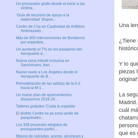
Un procurador gratis desde el inicio a las
víctima...
‘Guía de recursos de apoyo a la
maternidad’ dispon...
Una len
Centro de Cría en Cautividad de Anfibios
Amenazado...
Más de 900 intervenciones de Bomberos
¿Tiene 
por enjambre...
históric
Un aumento el 7% en los pasajeros del
Aeropuerto d...
Nueva zona infantil inclusiva en
Y lo qu
Sanchinarro, fren...
piezas 
Nuevo vuelo a Los Ángeles desde el
Aeropuerto de B...
original
Remodelación de las salidas de la A-2
hacia la M-1...
La segu
Un nuevo plan de aparcamientos
disuasorios 2018-20...
Madrid.
Talleres gratuitos 'Cuida tu espalda'
cuál má
El distrito Centro es ya zona verde de
chatarr
parquímetro...
persona
Los 328 proyectos elegidos de
presupuestos partici...
que es 
Mejora de calzadas, aceras, alcorques y