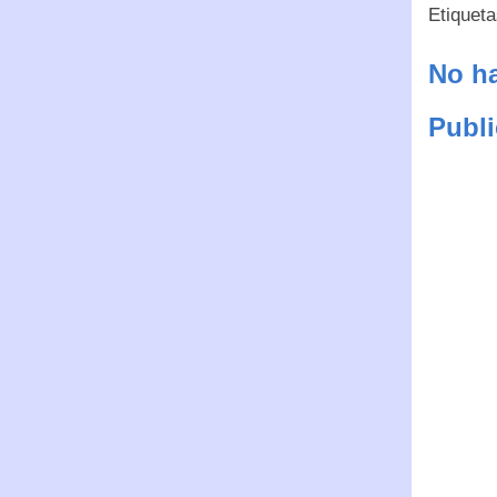
Etiquet
No ha
Publi