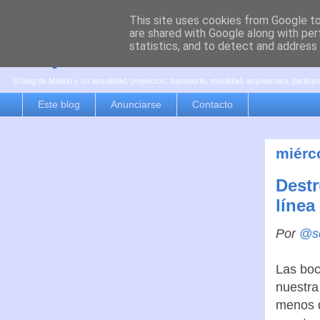
This site uses cookies from Google to 
are shared with Google along with per
es por madrid
statistics, and to detect and address
El blog de Madrid y su actualidad, proyectos, transporte, movilidad, arquitectura, partici
Este blog
Anunciarse
Contacto
miérco
Destr
línea
Por
@sc
Las boc
nuestra
menos q