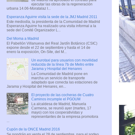
ejecutar las obras de la regeneración
urbana 14.06-Moratalaz I...
Esperanza Aguirre visita la sede de la JMJ Madrid 2011
Este mediodía, la presidenta de la Comunidad de Madrid
Esperanza Aguirre ha realizado una visita informal a la
sede del Comité Organizador L...
Del Moma a Madrid
El Pabellón Villanueva del Real Jardín Botánico (CSIC)
expone desde el 22 de septiembre y hasta el 14 de
enero la exposición, On-Site, del M...
Un eurotaxi para usuarios con movilidad
reducida de la línea 7b de Metro entre
Jarama y Hospital del Henares
La Comunidad de Madrid pone en
marcha un servicio de transporte
adaptado que conecta las estaciones de
Jarama y Hospital del Henares, en...
El proyecto de las cocheras de Cuatro
Caminos incumple el PGOUM
La alcaldesa de Madrid, Manuela
Carmena, se reunió ayer (martes, 17
mayo) con los cooperativistas y
representantes de la empresa promotora
...
Cupón de la ONCE Madrid 2016
Se pondrán en venta el 28 de septiembre, para el sorteo