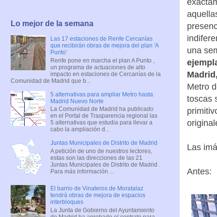
exactam
aquella
Lo mejor de la semana
presenc
indifere
Las 17 estaciones de Renfe Cercanías
que recibirán obras de mejora del plan 'A
una sem
Punto'
Renfe pone en marcha el plan A Punto ,
ejempl
un programa de actuaciones de alto
Madrid,
impacto en estaciones de Cercanías de la
Comunidad de Madrid que b...
Metro d
5 alternativas para ampliar Metro hasta
toscas 
Madrid Nuevo Norte
La Comunidad de Madrid ha publicado
primiti
en el Portal de Trasparencia regional las
origina
5 alternativas que estudia para llevar a
cabo la ampliación d...
Juntas Municipales de Distrito de Madrid
Las imá
A petición de uno de nuestros lectores,
estas son las direcciones de las 21
Juntas Municipales de Distrito de Madrid .
Antes:
Para más información ...
El barrio de Vinateros de Moratalaz
tendrá obras de mejora de espacios
interbloques
La Junta de Gobierno del Ayuntamiento
de Madrid ha aprobado el contrato para