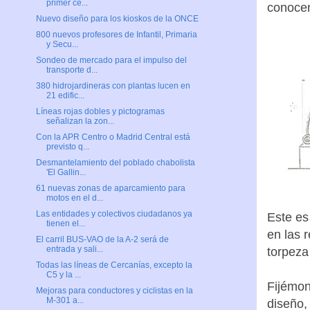
primer ce...
conoce
Nuevo diseño para los kioskos de la ONCE
800 nuevos profesores de Infantil, Primaria
y Secu...
Sondeo de mercado para el impulso del
transporte d...
380 hidrojardineras con plantas lucen en
21 edific...
Líneas rojas dobles y pictogramas
señalizan la zon...
Con la APR Centro o Madrid Central está
previsto q...
Desmantelamiento del poblado chabolista
'El Gallin...
61 nuevas zonas de aparcamiento para
motos en el d...
Las entidades y colectivos ciudadanos ya
Este es
tienen el...
en las 
El carril BUS-VAO de la A-2 será de
entrada y sali...
torpeza
Todas las líneas de Cercanías, excepto la
C5 y la ...
Fijémon
Mejoras para conductores y ciclistas en la
M-301 a...
diseño,