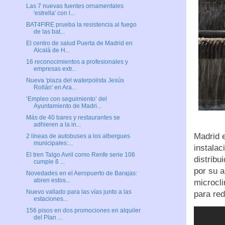
Las 7 nuevas fuentes ornamentales
'estrella' con l...
BAT4FIRE prueba la resistencia al fuego
de las bat...
El centro de salud Puerta de Madrid en
Alcalá de H...
16 reconocimientos a profesionales y
empresas extr...
Nueva 'plaza del waterpolista Jesús
Rollán' en Ara...
‘Empleo con seguimiento’ del
Ayuntamiento de Madri...
Más de 40 bares y restaurantes se
adhieren a la in...
Madrid 
2 líneas de autobuses a los albergues
municipales:...
instalac
El tren Talgo Avril como Renfe serie 106
distribu
cumple 6 ...
por su a
Novedades en el Aeropuerto de Barajas:
abren estos...
microcli
Nuevo vallado para las vías junto a las
para red
estaciones...
156 pisos en dos promociones en alquiler
del Plan ...