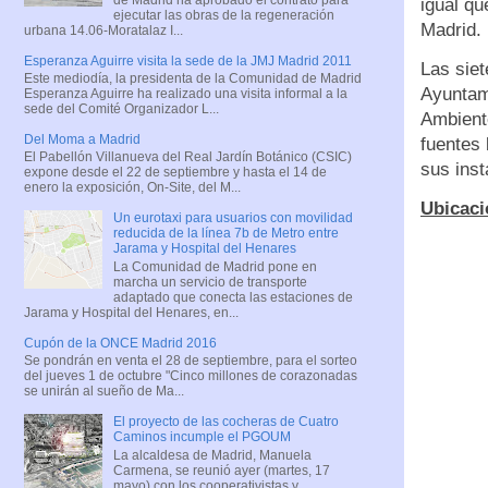
igual q
ejecutar las obras de la regeneración
Madrid.
urbana 14.06-Moratalaz I...
Esperanza Aguirre visita la sede de la JMJ Madrid 2011
Las siet
Este mediodía, la presidenta de la Comunidad de Madrid
Ayuntami
Esperanza Aguirre ha realizado una visita informal a la
sede del Comité Organizador L...
Ambiente
Del Moma a Madrid
fuentes 
El Pabellón Villanueva del Real Jardín Botánico (CSIC)
sus inst
expone desde el 22 de septiembre y hasta el 14 de
enero la exposición, On-Site, del M...
Ubicaci
Un eurotaxi para usuarios con movilidad
reducida de la línea 7b de Metro entre
Jarama y Hospital del Henares
La Comunidad de Madrid pone en
marcha un servicio de transporte
adaptado que conecta las estaciones de
Jarama y Hospital del Henares, en...
Cupón de la ONCE Madrid 2016
Se pondrán en venta el 28 de septiembre, para el sorteo
del jueves 1 de octubre "Cinco millones de corazonadas
se unirán al sueño de Ma...
El proyecto de las cocheras de Cuatro
Caminos incumple el PGOUM
La alcaldesa de Madrid, Manuela
Carmena, se reunió ayer (martes, 17
mayo) con los cooperativistas y