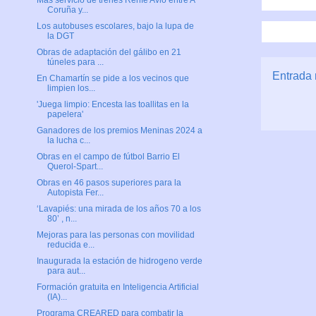
Más servicio de trenes Renfe Avlo entre A
Coruña y...
Los autobuses escolares, bajo la lupa de
la DGT
Obras de adaptación del gálibo en 21
túneles para ...
Entrada 
En Chamartín se pide a los vecinos que
limpien los...
'Juega limpio: Encesta las toallitas en la
papelera'
Ganadores de los premios Meninas 2024 a
la lucha c...
Obras en el campo de fútbol Barrio El
Querol-Spart...
Obras en 46 pasos superiores para la
Autopista Fer...
‘Lavapiés: una mirada de los años 70 a los
80’ , n...
Mejoras para las personas con movilidad
reducida e...
Inaugurada la estación de hidrogeno verde
para aut...
Formación gratuita en Inteligencia Artificial
(IA)...
Programa CREARED para combatir la