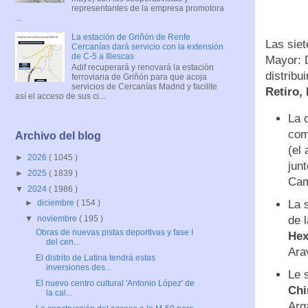
representantes de la empresa promotora
...
La estación de Griñón de Renfe
Las sie
Cercanías dará servicio con la extensión
de C-5 a Illescas
Mayor: 
Adif recuperará y renovará la estación
distribui
ferroviaria de Griñón para que acoja
servicios de Cercanías Madrid y facilite
Retiro,
así el acceso de sus ci...
La 
com
Archivo del blog
(el
►
2026
( 1045 )
jun
►
2025
( 1839 )
Cam
▼
2024
( 1986 )
La 
►
diciembre
( 154 )
de 
▼
noviembre
( 195 )
Obras de nuevas pistas deportivas y fase I
Hex
del cen...
Ara
El distrito de Latina tendrá estas
inversiones des...
Le s
El nuevo centro cultural 'Antonio López' de
Ch
la cal...
Arg