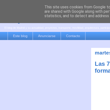
This site uses cookies from Google to 
are shared with Google along with per
es por madrid
statistics, and to detect and address
El blog de Madrid y su actualidad, proyectos, transporte, movilidad, arquitectura, partici
Este blog
Anunciarse
Contacto
marte
Las 7
forma