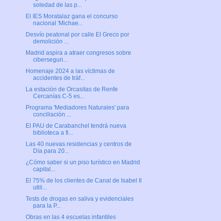
soledad de las p...
El IES Moratalaz gana el concurso
nacional 'Michae...
Desvío peatonal por calle El Greco por
demolición ...
Madrid aspira a atraer congresos sobre
ciberseguri...
Homenaje 2024 a las víctimas de
accidentes de tráf...
La estación de Orcasitas de Renfe
Cercanías C-5 es...
Programa 'Mediadores Naturales' para
conciliación ...
El PAU de Carabanchel tendrá nueva
biblioteca a fi...
Las 40 nuevas residencias y centros de
Día para 20...
¿Cómo saber si un piso turístico en Madrid
capital...
El 75% de los clientes de Canal de Isabel II
utili...
Tests de drogas en saliva y evidenciales
para la P...
Obras en las 4 escuelas infantiles