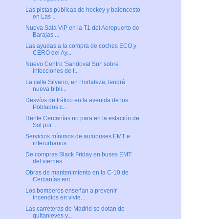
Las pistas públicas de hockey y baloncesto
en Las ...
Nueva Sala VIP en la T1 del Aeropuerto de
Barajas ...
Las ayudas a la compra de coches ECO y
CERO del Ay...
Nuevo Centro 'Sandoval Sur' sobre
infecciones de t...
La calle Silvano, en Hortaleza, tendrá
nueva bibli...
Desvíos de tráfico en la avenida de los
Poblados c...
Renfe Cercanías no para en la estación de
Sol por ...
Servicios mínimos de autobuses EMT e
interurbanos....
De compras Black Friday en buses EMT:
del viernes ...
Obras de mantenimiento en la C-10 de
Cercanías ent...
Los bomberos enseñan a prevenir
incendios en vivie...
Las carreteras de Madrid se dotan de
quitanieves y...