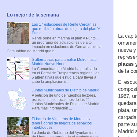
Lo mejor de la semana
Las 17 estaciones de Renfe Cercanías
que recibirán obras de mejora del plan 'A
Punto'
La capit
Renfe pone en marcha el plan A Punto ,
ornament
un programa de actuaciones de alto
impacto en estaciones de Cercanías de la
nueva y 
Comunidad de Madrid que b...
represe
5 alternativas para ampliar Metro hasta
plazas 
Madrid Nuevo Norte
La Comunidad de Madrid ha publicado
de la co
en el Portal de Trasparencia regional las
5 alternativas que estudia para llevar a
El escud
cabo la ampliación d...
composic
Juntas Municipales de Distrito de Madrid
A petición de uno de nuestros lectores,
1967, u
estas son las direcciones de las 21
quedara
Juntas Municipales de Distrito de Madrid .
Para más información ...
plata, u
cargada 
El barrio de Vinateros de Moratalaz
tendrá obras de mejora de espacios
parte su
interbloques
Madrid s
La Junta de Gobierno del Ayuntamiento
de Madrid ha aprobado el contrato para