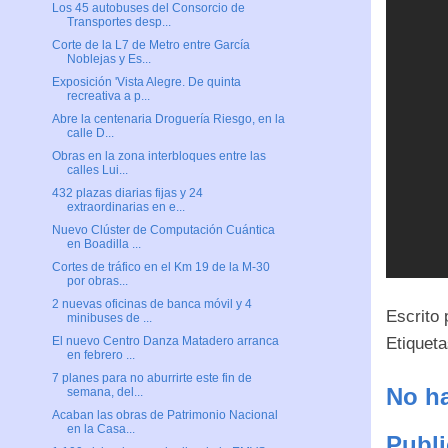
Los 45 autobuses del Consorcio de
Transportes desp...
Corte de la L7 de Metro entre García
Noblejas y Es...
Exposición 'Vista Alegre. De quinta
recreativa a p...
Abre la centenaria Droguería Riesgo, en la
calle D...
Obras en la zona interbloques entre las
calles Lui...
432 plazas diarias fijas y 24
extraordinarias en e...
Nuevo Clúster de Computación Cuántica
en Boadilla ...
Cortes de tráfico en el Km 19 de la M-30
por obras...
2 nuevas oficinas de banca móvil y 4
Escrito
minibuses de ...
Etiquet
El nuevo Centro Danza Matadero arranca
en febrero ...
7 planes para no aburrirte este fin de
No ha
semana, del...
Acaban las obras de Patrimonio Nacional
en la Casa...
Publi