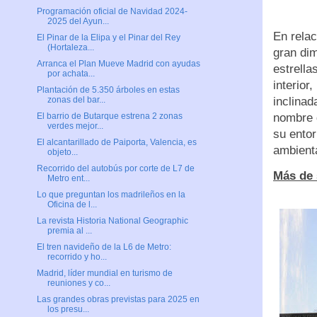
Programación oficial de Navidad 2024-
2025 del Ayun...
En relac
El Pinar de la Elipa y el Pinar del Rey
(Hortaleza...
gran dim
Arranca el Plan Mueve Madrid con ayudas
estrella
por achata...
interior,
Plantación de 5.350 árboles en estas
inclinad
zonas del bar...
nombre d
El barrio de Butarque estrena 2 zonas
verdes mejor...
su entor
El alcantarillado de Paiporta, Valencia, es
ambienta
objeto...
Recorrido del autobús por corte de L7 de
Más de 
Metro ent...
Lo que preguntan los madrileños en la
Oficina de l...
La revista Historia National Geographic
premia al ...
El tren navideño de la L6 de Metro:
recorrido y ho...
Madrid, líder mundial en turismo de
reuniones y co...
Las grandes obras previstas para 2025 en
los presu...