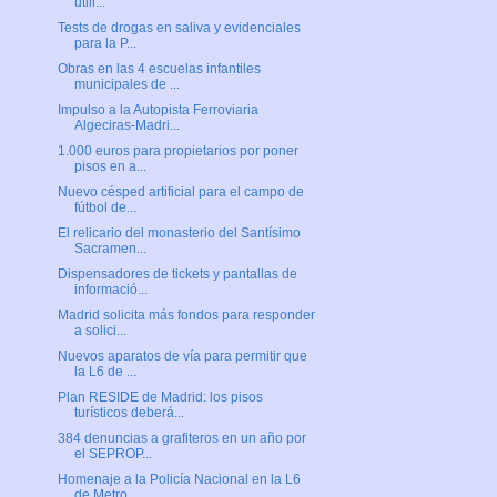
utili...
Tests de drogas en saliva y evidenciales
para la P...
Obras en las 4 escuelas infantiles
municipales de ...
Impulso a la Autopista Ferroviaria
Algeciras-Madri...
1.000 euros para propietarios por poner
pisos en a...
Nuevo césped artificial para el campo de
fútbol de...
El relicario del monasterio del Santísimo
Sacramen...
Dispensadores de tickets y pantallas de
informació...
Madrid solicita más fondos para responder
a solici...
Nuevos aparatos de vía para permitir que
la L6 de ...
Plan RESIDE de Madrid: los pisos
turísticos deberá...
384 denuncias a grafiteros en un año por
el SEPROP...
Homenaje a la Policía Nacional en la L6
de Metro