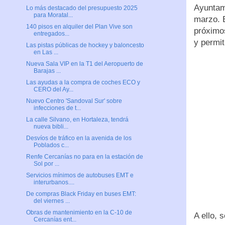
Ayuntam
Lo más destacado del presupuesto 2025
para Moratal...
marzo. E
140 pisos en alquiler del Plan Vive son
próximo
entregados...
y permit
Las pistas públicas de hockey y baloncesto
en Las ...
Nueva Sala VIP en la T1 del Aeropuerto de
Barajas ...
Las ayudas a la compra de coches ECO y
CERO del Ay...
Nuevo Centro 'Sandoval Sur' sobre
infecciones de t...
La calle Silvano, en Hortaleza, tendrá
nueva bibli...
Desvíos de tráfico en la avenida de los
Poblados c...
Renfe Cercanías no para en la estación de
Sol por ...
Servicios mínimos de autobuses EMT e
interurbanos....
De compras Black Friday en buses EMT:
del viernes ...
Obras de mantenimiento en la C-10 de
A ello,
Cercanías ent...