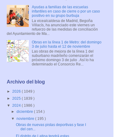
Ayudas a familias de las escuelas
infantiles en caso de cierre o por un caso
positivo en su grupo burbuja
La vicealcaldesa de Madrid, Begoña
Villacís, ha anunciado este viernes un
refuerzo de las medidas de conciliación
del Ayuntamiento de Ma...
Obras en la línea 1 de Metro: del domingo
3 de julio hasta el 12 de noviembre
Las obras de mejora de la línea 1 del
suburbano madrileño comenzarán el
próximo domingo 3 de julio . Así lo ha
determinado el Consorcio Re...
Archivo del blog
►
2026
( 1049 )
►
2025
( 1839 )
▼
2024
( 1986 )
►
diciembre
( 154 )
▼
noviembre
( 195 )
Obras de nuevas pistas deportivas y fase I
del cen...
El distrito de Latina tendrá estas