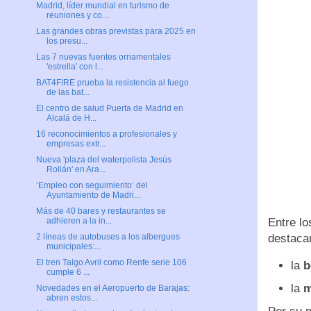
Madrid, líder mundial en turismo de
reuniones y co...
Las grandes obras previstas para 2025 en
los presu...
Las 7 nuevas fuentes ornamentales
'estrella' con l...
BAT4FIRE prueba la resistencia al fuego
de las bat...
El centro de salud Puerta de Madrid en
Alcalá de H...
16 reconocimientos a profesionales y
empresas extr...
Nueva 'plaza del waterpolista Jesús
Rollán' en Ara...
‘Empleo con seguimiento’ del
Ayuntamiento de Madri...
Más de 40 bares y restaurantes se
Entre lo
adhieren a la in...
destaca
2 líneas de autobuses a los albergues
municipales:...
El tren Talgo Avril como Renfe serie 106
la
b
cumple 6 ...
la
m
Novedades en el Aeropuerto de Barajas:
abren estos...