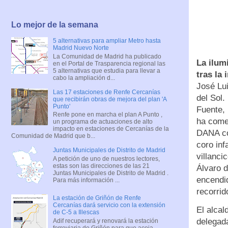
Lo mejor de la semana
5 alternativas para ampliar Metro hasta
Madrid Nuevo Norte
La Comunidad de Madrid ha publicado
La ilum
en el Portal de Trasparencia regional las
5 alternativas que estudia para llevar a
tras la
cabo la ampliación d...
José Lui
Las 17 estaciones de Renfe Cercanías
del Sol.
que recibirán obras de mejora del plan 'A
Punto'
Fuente, 
Renfe pone en marcha el plan A Punto ,
ha come
un programa de actuaciones de alto
impacto en estaciones de Cercanías de la
DANA co
Comunidad de Madrid que b...
coro inf
Juntas Municipales de Distrito de Madrid
villanci
A petición de uno de nuestros lectores,
estas son las direcciones de las 21
Álvaro d
Juntas Municipales de Distrito de Madrid .
encendid
Para más información ...
recorrid
La estación de Griñón de Renfe
Cercanías dará servicio con la extensión
El alcal
de C-5 a Illescas
delegad
Adif recuperará y renovará la estación
ferroviaria de Griñón para que acoja