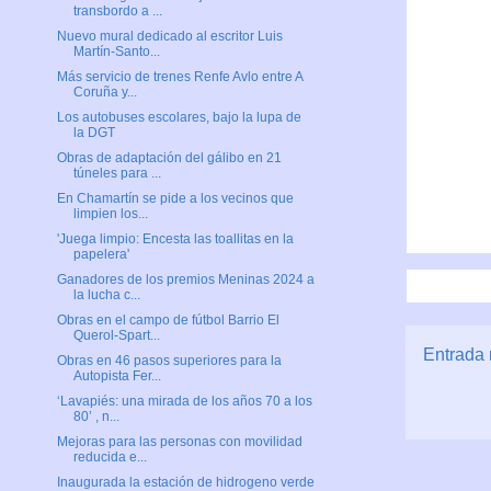
transbordo a ...
Nuevo mural dedicado al escritor Luis
Martín-Santo...
Más servicio de trenes Renfe Avlo entre A
Coruña y...
Los autobuses escolares, bajo la lupa de
la DGT
Obras de adaptación del gálibo en 21
túneles para ...
En Chamartín se pide a los vecinos que
limpien los...
'Juega limpio: Encesta las toallitas en la
papelera'
Ganadores de los premios Meninas 2024 a
la lucha c...
Obras en el campo de fútbol Barrio El
Querol-Spart...
Entrada 
Obras en 46 pasos superiores para la
Autopista Fer...
‘Lavapiés: una mirada de los años 70 a los
80’ , n...
Mejoras para las personas con movilidad
reducida e...
Inaugurada la estación de hidrogeno verde