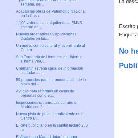
7 planes para no aburrirte este fin de
La desca
semana, del...
Acaban las obras de Patrimonio Nacional
en la Casa...
1.100 viviendas en alquiler de la EMVS
Escrito
estarán en ...
Etiquet
Nuevos ordenadores y aplicaciones
digitales en las...
Un nuevo centro cultural y juvenil junto al
No ha
Centro...
San Fernando de Henares se adhiere al
sistema VioG...
Publi
Chamartín estrena canal de información
ciudadana p...
59 propuestas para la remodelación de la
plaza del...
Ayudas para reformas en casas de
personas con disc...
Inspecciones urbanísticas por aire en
Madrid con 2...
Nueva pista de patinaje polivalente en el
Centro D...
El cine publicitario en la capital facturó 250
mil...
El Alvia Lugo-Madrid dejará de tener