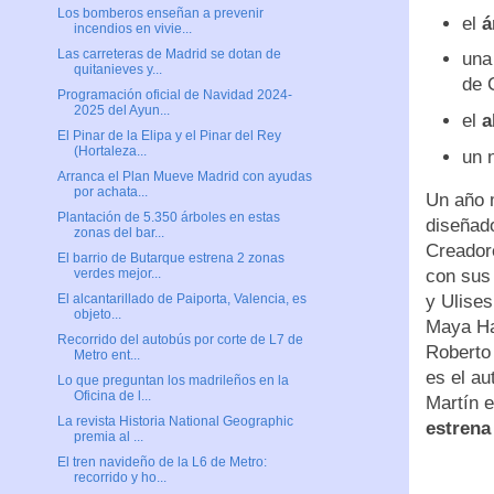
Los bomberos enseñan a prevenir
el
á
incendios en vivie...
Las carreteras de Madrid se dotan de
una
quitanieves y...
de 
Programación oficial de Navidad 2024-
2025 del Ayun...
el
a
El Pinar de la Elipa y el Pinar del Rey
(Hortaleza...
un 
Arranca el Plan Mueve Madrid con ayudas
por achata...
Un año 
Plantación de 5.350 árboles en estas
diseñado
zonas del bar...
Creador
El barrio de Butarque estrena 2 zonas
con sus 
verdes mejor...
y Ulise
El alcantarillado de Paiporta, Valencia, es
objeto...
Maya Ha
Recorrido del autobús por corte de L7 de
Roberto
Metro ent...
es el au
Lo que preguntan los madrileños en la
Oficina de l...
Martín e
La revista Historia National Geographic
estrena
premia al ...
El tren navideño de la L6 de Metro:
recorrido y ho...