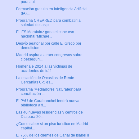
para aut...
Formación gratuita en Inteligencia Artificial
(IA)...
Programa CREARED para combatir la
soledad de las p...
El IES Moratalaz gana el concurso
nacional 'Michae...
Desvío peatonal por calle El Greco por
demolición ...
Madrid aspira a atraer congresos sobre
ciberseguri...
Homenaje 2024 a las víctimas de
accidentes de tráf...
La estación de Orcasitas de Renfe
Cercanías C-5 es...
Programa 'Mediadores Naturales' para
conciliación ...
El PAU de Carabanchel tendrá nueva
biblioteca a fi...
Las 40 nuevas residencias y centros de
Día para 20...
¿Cómo saber si un piso turístico en Madrid
capital...
El 75% de los clientes de Canal de Isabel II