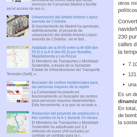
otros mi
servicios de Cercanías Madrid y facilite
así el acceso de sus ci...
políticos
Urbanización del ámbito Antonio López-
Convert
avenida de Córdoba
El Ayuntamiento de Madrid ha aprobado,
navideñ
definitivamente, el proyecto de
urbanización del ámbito Antonio López-
230 pun
avenida de Córdoba , en el dist...
calles 
Asfaltado de la M-50 entre la M-409 (km
la temp
55,5) y la A-6 (km 85,3) por Boadilla,
Majadahonda y Las Rozas
El Ministerio de Transportes y Movilidad
7.1
Sostenible, a través de la Sociedad
Estatal de Infraestructuras del Transporte
121
Terrestre (Seitt), v...
Buscador de centros residenciales para
una
las personas mayores de la región
La Comunidad ha puesto en
Es un de
funcionamiento un buscador de centros
para personas mayores dependientes.
dinamiz
Esta herramienta, a la que se accede a ...
En total
Redacción del proyecto de ampliación a
de bombi
tres carriles en la A-1 durante 24 meses
la soste
El Ministerio de Transportes y Movilidad
Sostenible ha adjudicado por 3,3
millones de euros (IVA incluido) un
contrato un contrato para la r...