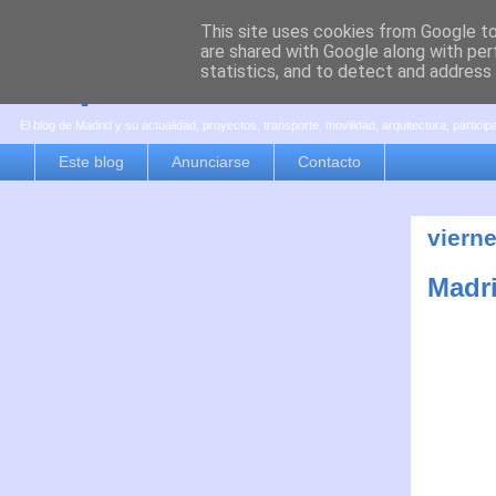
This site uses cookies from Google to 
are shared with Google along with per
es por madrid
statistics, and to detect and address
El blog de Madrid y su actualidad, proyectos, transporte, movilidad, arquitectura, partici
Este blog
Anunciarse
Contacto
viern
Madri