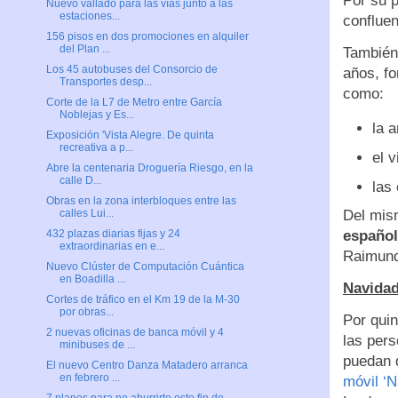
Por su p
Nuevo vallado para las vías junto a las
estaciones...
confluen
156 pisos en dos promociones en alquiler
del Plan ...
También 
Los 45 autobuses del Consorcio de
años, fo
Transportes desp...
como:
Corte de la L7 de Metro entre García
Noblejas y Es...
la 
Exposición 'Vista Alegre. De quinta
recreativa a p...
el v
Abre la centenaria Droguería Riesgo, en la
calle D...
las
Obras en la zona interbloques entre las
Del mism
calles Lui...
españo
432 plazas diarias fijas y 24
extraordinarias en e...
Raimund
Nuevo Clúster de Computación Cuántica
en Boadilla ...
Navidad
Cortes de tráfico en el Km 19 de la M-30
por obras...
Por quin
2 nuevas oficinas de banca móvil y 4
las pers
minibuses de ...
puedan d
El nuevo Centro Danza Matadero arranca
en febrero ...
móvil ‘N