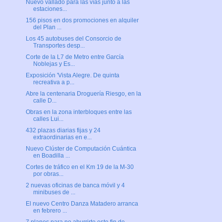
Nuevo vallado para las vías junto a las
estaciones...
156 pisos en dos promociones en alquiler
del Plan ...
Los 45 autobuses del Consorcio de
Transportes desp...
Corte de la L7 de Metro entre García
Noblejas y Es...
Exposición 'Vista Alegre. De quinta
recreativa a p...
Abre la centenaria Droguería Riesgo, en la
calle D...
Obras en la zona interbloques entre las
calles Lui...
432 plazas diarias fijas y 24
extraordinarias en e...
Nuevo Clúster de Computación Cuántica
en Boadilla ...
Cortes de tráfico en el Km 19 de la M-30
por obras...
2 nuevas oficinas de banca móvil y 4
minibuses de ...
El nuevo Centro Danza Matadero arranca
en febrero ...