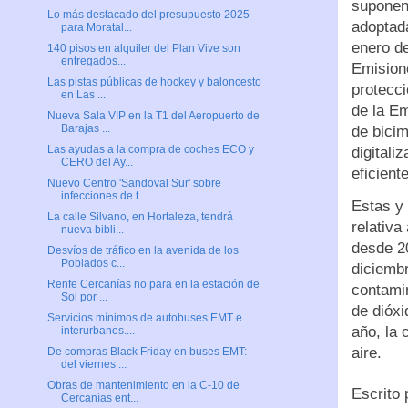
suponen
Lo más destacado del presupuesto 2025
adoptada
para Moratal...
enero de
140 pisos en alquiler del Plan Vive son
entregados...
Emisione
Las pistas públicas de hockey y baloncesto
protecc
en Las ...
de la E
Nueva Sala VIP en la T1 del Aeropuerto de
Barajas ...
de bicim
Las ayudas a la compra de coches ECO y
digitali
CERO del Ay...
eficient
Nuevo Centro 'Sandoval Sur' sobre
infecciones de t...
Estas y 
La calle Silvano, en Hortaleza, tendrá
relativa
nueva bibli...
desde 2
Desvíos de tráfico en la avenida de los
Poblados c...
diciembr
Renfe Cercanías no para en la estación de
contamin
Sol por ...
de dióxi
Servicios mínimos de autobuses EMT e
año, la 
interurbanos....
aire.
De compras Black Friday en buses EMT:
del viernes ...
Obras de mantenimiento en la C-10 de
Escrito
Cercanías ent...