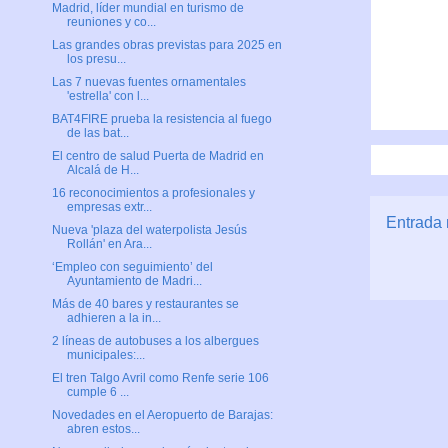
Madrid, líder mundial en turismo de
reuniones y co...
Las grandes obras previstas para 2025 en
los presu...
Las 7 nuevas fuentes ornamentales
'estrella' con l...
BAT4FIRE prueba la resistencia al fuego
de las bat...
El centro de salud Puerta de Madrid en
Alcalá de H...
16 reconocimientos a profesionales y
empresas extr...
Entrada 
Nueva 'plaza del waterpolista Jesús
Rollán' en Ara...
‘Empleo con seguimiento’ del
Ayuntamiento de Madri...
Más de 40 bares y restaurantes se
adhieren a la in...
2 líneas de autobuses a los albergues
municipales:...
El tren Talgo Avril como Renfe serie 106
cumple 6 ...
Novedades en el Aeropuerto de Barajas:
abren estos...