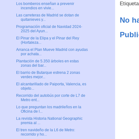
Etiquet
Los bomberos enseñan a prevenir
incendios en vivie...
Las carreteras de Madrid se dotan de
No ha
quitanieves y...
Programación oficial de Navidad 2024-
2025 del Ayun...
Publi
El Pinar de la Elipa y el Pinar del Rey
(Hortaleza...
Arranca el Plan Mueve Madrid con ayudas
por achata...
Plantación de 5.350 árboles en estas
zonas del bar...
El barrio de Butarque estrena 2 zonas
verdes mejor...
El alcantarillado de Paiporta, Valencia, es
objeto...
Recorrido del autobús por corte de L7 de
Metro ent...
Lo que preguntan los madrileños en la
Oficina de l...
La revista Historia National Geographic
premia al ...
El tren navideño de la L6 de Metro:
recorrido y ho...