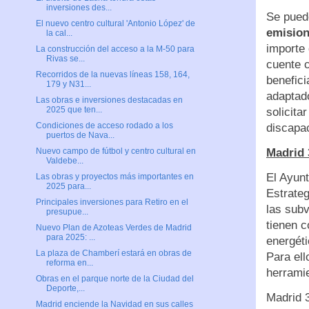
inversiones des...
Se puede
El nuevo centro cultural 'Antonio López' de
emisio
la cal...
importe 
La construcción del acceso a la M-50 para
Rivas se...
cuente c
Recorridos de la nuevas líneas 158, 164,
benefici
179 y N31...
adaptad
Las obras e inversiones destacadas en
2025 que ten...
solicit
Condiciones de acceso rodado a los
discapac
puertos de Nava...
Madrid 
Nuevo campo de fútbol y centro cultural en
Valdebe...
El Ayun
Las obras y proyectos más importantes en
2025 para...
Estrateg
Principales inversiones para Retiro en el
las sub
presupue...
tienen c
Nuevo Plan de Azoteas Verdes de Madrid
para 2025: ...
energéti
La plaza de Chamberí estará en obras de
Para ell
reforma en...
herrami
Obras en el parque norte de la Ciudad del
Deporte,...
Madrid 3
Madrid enciende la Navidad en sus calles