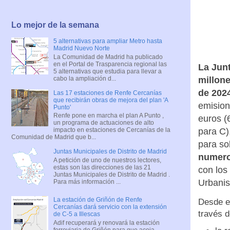
Lo mejor de la semana
5 alternativas para ampliar Metro hasta
Madrid Nuevo Norte
La Comunidad de Madrid ha publicado
en el Portal de Trasparencia regional las
La Junt
5 alternativas que estudia para llevar a
cabo la ampliación d...
millon
de 202
Las 17 estaciones de Renfe Cercanías
que recibirán obras de mejora del plan 'A
emision
Punto'
Renfe pone en marcha el plan A Punto ,
euros (
un programa de actuaciones de alto
para C)
impacto en estaciones de Cercanías de la
Comunidad de Madrid que b...
para so
Juntas Municipales de Distrito de Madrid
numero
A petición de uno de nuestros lectores,
estas son las direcciones de las 21
con los
Juntas Municipales de Distrito de Madrid .
Urbanis
Para más información ...
La estación de Griñón de Renfe
Desde el
Cercanías dará servicio con la extensión
través 
de C-5 a Illescas
Adif recuperará y renovará la estación
ferroviaria de Griñón para que acoja