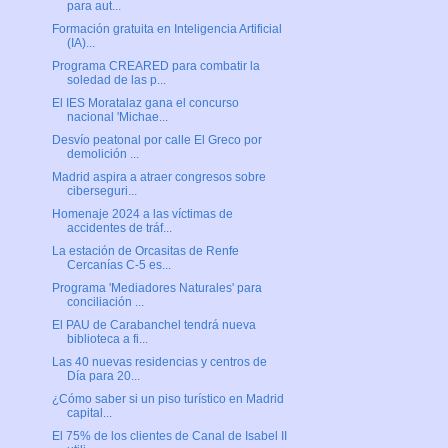
para aut...
Formación gratuita en Inteligencia Artificial
(IA)...
Programa CREARED para combatir la
soledad de las p...
El IES Moratalaz gana el concurso
nacional 'Michae...
Desvío peatonal por calle El Greco por
demolición ...
Madrid aspira a atraer congresos sobre
ciberseguri...
Homenaje 2024 a las víctimas de
accidentes de tráf...
La estación de Orcasitas de Renfe
Cercanías C-5 es...
Programa 'Mediadores Naturales' para
conciliación ...
El PAU de Carabanchel tendrá nueva
biblioteca a fi...
Las 40 nuevas residencias y centros de
Día para 20...
¿Cómo saber si un piso turístico en Madrid
capital...
El 75% de los clientes de Canal de Isabel II