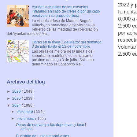
2022 y 
Ayudas a familias de las escuelas
fomentar
infantiles en caso de cierre o por un caso
positivo en su grupo burbuja
6.000 a 
La vicealcaldesa de Madrid, Begoña
Villacís, ha anunciado este viernes un
2.500 eu
refuerzo de las medidas de conciliación
por acha
del Ayuntamiento de Ma...
respecti
Obras en la línea 1 de Metro: del domingo
voluntar
3 de julio hasta el 12 de noviembre
Las obras de mejora de la línea 1 del
2.500 e
suburbano madrileño comenzarán el
próximo domingo 3 de julio . Así lo ha
determinado el Consorcio Re...
Archivo del blog
►
2026
( 1049 )
►
2025
( 1839 )
▼
2024
( 1986 )
►
diciembre
( 154 )
▼
noviembre
( 195 )
Obras de nuevas pistas deportivas y fase I
del cen...
El distrito de Latina tendrá estas