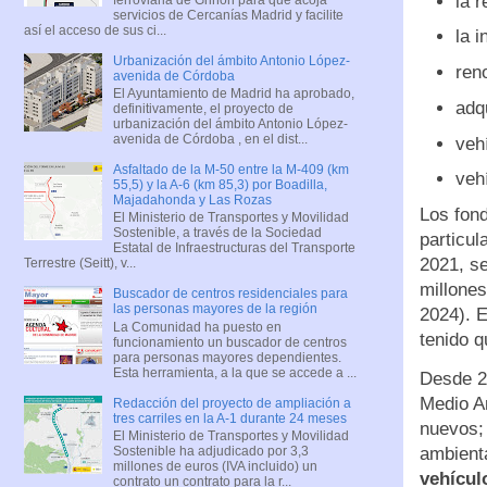
la 
servicios de Cercanías Madrid y facilite
así el acceso de sus ci...
la i
Urbanización del ámbito Antonio López-
ren
avenida de Córdoba
El Ayuntamiento de Madrid ha aprobado,
adq
definitivamente, el proyecto de
urbanización del ámbito Antonio López-
avenida de Córdoba , en el dist...
veh
Asfaltado de la M-50 entre la M-409 (km
veh
55,5) y la A-6 (km 85,3) por Boadilla,
Majadahonda y Las Rozas
Los fon
El Ministerio de Transportes y Movilidad
Sostenible, a través de la Sociedad
particul
Estatal de Infraestructuras del Transporte
2021, se
Terrestre (Seitt), v...
millones
Buscador de centros residenciales para
las personas mayores de la región
2024). E
La Comunidad ha puesto en
tenido q
funcionamiento un buscador de centros
para personas mayores dependientes.
Esta herramienta, a la que se accede a ...
Desde 2
Medio A
Redacción del proyecto de ampliación a
tres carriles en la A-1 durante 24 meses
nuevos;
El Ministerio de Transportes y Movilidad
ambient
Sostenible ha adjudicado por 3,3
millones de euros (IVA incluido) un
vehícul
contrato un contrato para la r...