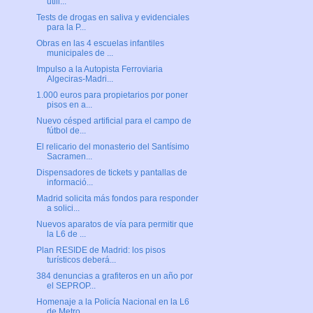
utili...
Tests de drogas en saliva y evidenciales
para la P...
Obras en las 4 escuelas infantiles
municipales de ...
Impulso a la Autopista Ferroviaria
Algeciras-Madri...
1.000 euros para propietarios por poner
pisos en a...
Nuevo césped artificial para el campo de
fútbol de...
El relicario del monasterio del Santísimo
Sacramen...
Dispensadores de tickets y pantallas de
informació...
Madrid solicita más fondos para responder
a solici...
Nuevos aparatos de vía para permitir que
la L6 de ...
Plan RESIDE de Madrid: los pisos
turísticos deberá...
384 denuncias a grafiteros en un año por
el SEPROP...
Homenaje a la Policía Nacional en la L6
de Metro