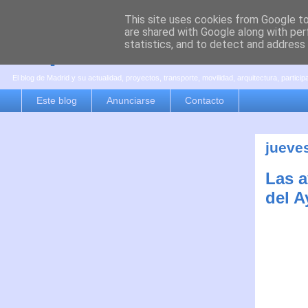
This site uses cookies from Google to 
are shared with Google along with per
es por madrid
statistics, and to detect and address
El blog de Madrid y su actualidad, proyectos, transporte, movilidad, arquitectura, partici
Este blog
Anunciarse
Contacto
jueve
Las 
del A