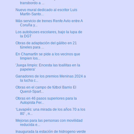
transbordo a ...
Nuevo mural dedicado al escritor Luis
Martín-Santo...
Más servicio de trenes Renfe Avlo entre A
Coruña y...
Los autobuses escolares, bajo la lupa de
la DGT
Obras de adaptación del gálibo en 21
túneles para ...
En Chamartín se pide a los vecinos que
limpien los...
'Juega limpio: Encesta las toallitas en la
papelera'
Ganadores de los premios Meninas 2024 a
la lucha c...
Obras en el campo de fútbol Barrio El
Querol-Spart...
Obras en 46 pasos superiores para la
Autopista Fer...
‘Lavapiés: una mirada de los años 70 a los
80’ , n...
Mejoras para las personas con movilidad
reducida e...
Inaugurada la estación de hidrogeno verde