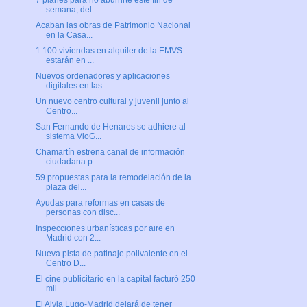
7 planes para no aburrirte este fin de
semana, del...
Acaban las obras de Patrimonio Nacional
en la Casa...
1.100 viviendas en alquiler de la EMVS
estarán en ...
Nuevos ordenadores y aplicaciones
digitales en las...
Un nuevo centro cultural y juvenil junto al
Centro...
San Fernando de Henares se adhiere al
sistema VioG...
Chamartín estrena canal de información
ciudadana p...
59 propuestas para la remodelación de la
plaza del...
Ayudas para reformas en casas de
personas con disc...
Inspecciones urbanísticas por aire en
Madrid con 2...
Nueva pista de patinaje polivalente en el
Centro D...
El cine publicitario en la capital facturó 250
mil...
El Alvia Lugo-Madrid dejará de tener