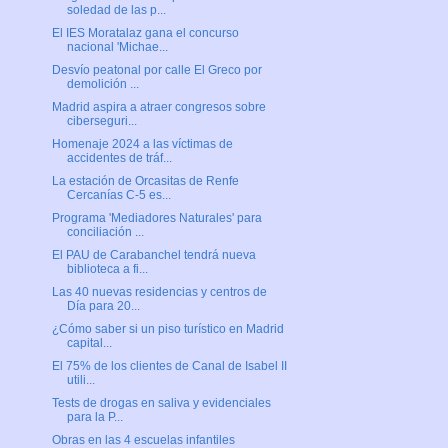
soledad de las p...
El IES Moratalaz gana el concurso
nacional 'Michae...
Desvío peatonal por calle El Greco por
demolición ...
Madrid aspira a atraer congresos sobre
ciberseguri...
Homenaje 2024 a las víctimas de
accidentes de tráf...
La estación de Orcasitas de Renfe
Cercanías C-5 es...
Programa 'Mediadores Naturales' para
conciliación ...
El PAU de Carabanchel tendrá nueva
biblioteca a fi...
Las 40 nuevas residencias y centros de
Día para 20...
¿Cómo saber si un piso turístico en Madrid
capital...
El 75% de los clientes de Canal de Isabel II
utili...
Tests de drogas en saliva y evidenciales
para la P...
Obras en las 4 escuelas infantiles