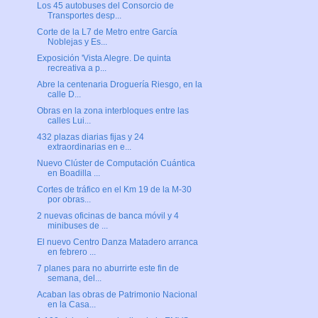
Los 45 autobuses del Consorcio de
Transportes desp...
Corte de la L7 de Metro entre García
Noblejas y Es...
Exposición 'Vista Alegre. De quinta
recreativa a p...
Abre la centenaria Droguería Riesgo, en la
calle D...
Obras en la zona interbloques entre las
calles Lui...
432 plazas diarias fijas y 24
extraordinarias en e...
Nuevo Clúster de Computación Cuántica
en Boadilla ...
Cortes de tráfico en el Km 19 de la M-30
por obras...
2 nuevas oficinas de banca móvil y 4
minibuses de ...
El nuevo Centro Danza Matadero arranca
en febrero ...
7 planes para no aburrirte este fin de
semana, del...
Acaban las obras de Patrimonio Nacional
en la Casa...