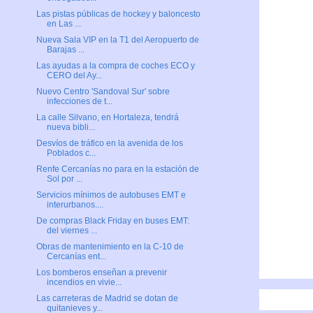
Las pistas públicas de hockey y baloncesto
en Las ...
Nueva Sala VIP en la T1 del Aeropuerto de
Barajas ...
Las ayudas a la compra de coches ECO y
CERO del Ay...
Nuevo Centro 'Sandoval Sur' sobre
infecciones de t...
La calle Silvano, en Hortaleza, tendrá
nueva bibli...
Desvíos de tráfico en la avenida de los
Poblados c...
Renfe Cercanías no para en la estación de
Sol por ...
Servicios mínimos de autobuses EMT e
interurbanos....
De compras Black Friday en buses EMT:
del viernes ...
Obras de mantenimiento en la C-10 de
Cercanías ent...
Los bomberos enseñan a prevenir
incendios en vivie...
Las carreteras de Madrid se dotan de
quitanieves y...