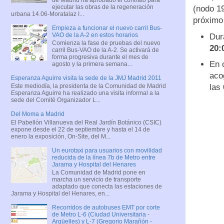
ejecutar las obras de la regeneración
(nodo 19
urbana 14.06-Moratalaz I...
próximo
Empieza a funcionar el nuevo carril Bus-
VAO de la A-2 en estos horarios
Dur
Comienza la fase de pruebas del nuevo
20:
carril Bus-VAO de la A-2. Se activará de
forma progresiva durante el mes de
En 
agosto y la primera semana...
aco
Esperanza Aguirre visita la sede de la JMJ Madrid 2011
las
Este mediodía, la presidenta de la Comunidad de Madrid
Esperanza Aguirre ha realizado una visita informal a la
sede del Comité Organizador L...
Del Moma a Madrid
El Pabellón Villanueva del Real Jardín Botánico (CSIC)
expone desde el 22 de septiembre y hasta el 14 de
enero la exposición, On-Site, del M...
Un eurotaxi para usuarios con movilidad
reducida de la línea 7b de Metro entre
Jarama y Hospital del Henares
La Comunidad de Madrid pone en
marcha un servicio de transporte
adaptado que conecta las estaciones de
Jarama y Hospital del Henares, en...
Recorridos de autobuses EMT por corte
de Metro L-6 (Ciudad Universitaria -
Argüelles) y L-7 (Gregorio Marañón -