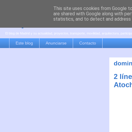
This site uses cookies from Google to 
are shared with Google along with per
es por madrid
statistics, and to detect and address
El blog de Madrid y su actualidad, proyectos, transporte, movilidad, arquitectura, partici
Este blog
Anunciarse
Contacto
domin
2 lín
Atoch