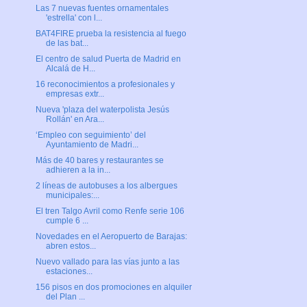
Las 7 nuevas fuentes ornamentales
'estrella' con l...
BAT4FIRE prueba la resistencia al fuego
de las bat...
El centro de salud Puerta de Madrid en
Alcalá de H...
16 reconocimientos a profesionales y
empresas extr...
Nueva 'plaza del waterpolista Jesús
Rollán' en Ara...
‘Empleo con seguimiento’ del
Ayuntamiento de Madri...
Más de 40 bares y restaurantes se
adhieren a la in...
2 líneas de autobuses a los albergues
municipales:...
El tren Talgo Avril como Renfe serie 106
cumple 6 ...
Novedades en el Aeropuerto de Barajas:
abren estos...
Nuevo vallado para las vías junto a las
estaciones...
156 pisos en dos promociones en alquiler
del Plan ...