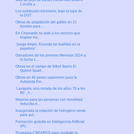
Más servicio de trenes Renfe Avlo entre A
Coruña y...
Los autobuses escolares, bajo la lupa de
la DGT
Obras de adaptación del gálibo en 21
túneles para ...
En Chamartín se pide a los vecinos que
limpien los...
'Juega limpio: Encesta las toallitas en la
papelera'
Ganadores de los premios Meninas 2024 a
la lucha c...
Obras en el campo de fútbol Barrio El
Querol-Spart...
Obras en 46 pasos superiores para la
Autopista Fer...
‘Lavapiés: una mirada de los años 70 a los
80’ , n...
Mejoras para las personas con movilidad
reducida e...
Inaugurada la estación de hidrogeno verde
para aut...
Formación gratuita en Inteligencia Artificial
(IA)...
Programa CREARED para combatir la