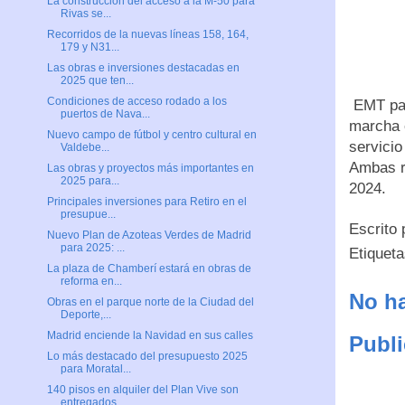
La construcción del acceso a la M-50 para
Rivas se...
Recorridos de la nuevas líneas 158, 164,
179 y N31...
Las obras e inversiones destacadas en
2025 que ten...
Condiciones de acceso rodado a los
EMT par
puertos de Nava...
marcha e
Nuevo campo de fútbol y centro cultural en
servicio
Valdebe...
Ambas r
Las obras y proyectos más importantes en
2025 para...
2024.
Principales inversiones para Retiro en el
presupue...
Escrito
Nuevo Plan de Azoteas Verdes de Madrid
para 2025: ...
Etiquet
La plaza de Chamberí estará en obras de
reforma en...
No ha
Obras en el parque norte de la Ciudad del
Deporte,...
Madrid enciende la Navidad en sus calles
Publi
Lo más destacado del presupuesto 2025
para Moratal...
140 pisos en alquiler del Plan Vive son
entregados...