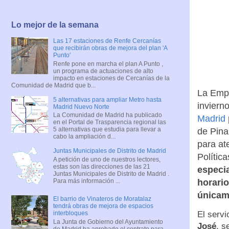
Lo mejor de la semana
Las 17 estaciones de Renfe Cercanías
que recibirán obras de mejora del plan 'A
Punto'
Renfe pone en marcha el plan A Punto ,
un programa de actuaciones de alto
impacto en estaciones de Cercanías de la
Comunidad de Madrid que b...
La Empr
5 alternativas para ampliar Metro hasta
inviern
Madrid Nuevo Norte
La Comunidad de Madrid ha publicado
Madrid
en el Portal de Trasparencia regional las
5 alternativas que estudia para llevar a
de Pinar
cabo la ampliación d...
para at
Juntas Municipales de Distrito de Madrid
Polític
A petición de uno de nuestros lectores,
estas son las direcciones de las 21
especi
Juntas Municipales de Distrito de Madrid .
Para más información ...
horario
únicam
El barrio de Vinateros de Moratalaz
tendrá obras de mejora de espacios
El servi
interbloques
La Junta de Gobierno del Ayuntamiento
José
, s
de Madrid ha aprobado el contrato para