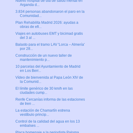
Nuevo hospital de día de salud mental en
Arganda d...
3.834 personas abandonaron el paro en la
Comunidad...
Plan Rehabilita Madrid 2026: ayudas a
obras de efi...
Viajes en autobuses EMT y bicimad gratis
del 3 al ...
Balasto para el tramo LAV 'Lorca – Almería'
por 28...
Construcción de un nuevo taller de
mantenimiento p...
10 parcelas del Ayuntamiento de Madrid
en Los Berr...
Vídeo de bienvenida al Papa León XIV de
la Comunid...
El límite genérico de 30 km/h en las
ciudades cump...
Renfe Cercanías informa de las estaciones
de tren ...
La estación de Chamartín estrena
vestíbulo princip...
Control de la calidad del agua en los 13
embalses ...
Placa homenaje a la periodista Paloma