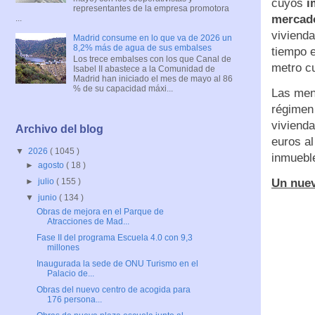
cuyos
im
representantes de la empresa promotora
mercado
...
vivienda
Madrid consume en lo que va de 2026 un
8,2% más de agua de sus embalses
tiempo e
Los trece embalses con los que Canal de
metro c
Isabel II abastece a la Comunidad de
Madrid han iniciado el mes de mayo al 86
% de su capacidad máxi...
Las men
régimen 
viviend
Archivo del blog
euros al
▼
2026
( 1045 )
inmuebl
►
agosto
( 18 )
Un nuev
►
julio
( 155 )
▼
junio
( 134 )
Obras de mejora en el Parque de
Atracciones de Mad...
Fase II del programa Escuela 4.0 con 9,3
millones
Inaugurada la sede de ONU Turismo en el
Palacio de...
Obras del nuevo centro de acogida para
176 persona...