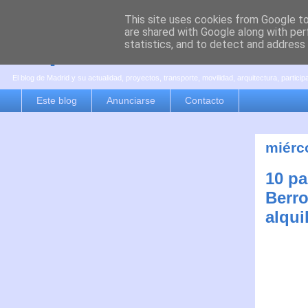
This site uses cookies from Google to 
are shared with Google along with per
es por madrid
statistics, and to detect and address
El blog de Madrid y su actualidad, proyectos, transporte, movilidad, arquitectura, partici
Este blog
Anunciarse
Contacto
miérco
10 pa
Berro
alqui