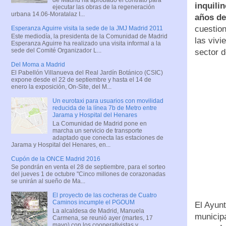
inquili
ejecutar las obras de la regeneración
urbana 14.06-Moratalaz I...
años de
cuestio
Esperanza Aguirre visita la sede de la JMJ Madrid 2011
Este mediodía, la presidenta de la Comunidad de Madrid
las viv
Esperanza Aguirre ha realizado una visita informal a la
sede del Comité Organizador L...
sector d
Del Moma a Madrid
El Pabellón Villanueva del Real Jardín Botánico (CSIC)
expone desde el 22 de septiembre y hasta el 14 de
enero la exposición, On-Site, del M...
Un eurotaxi para usuarios con movilidad
reducida de la línea 7b de Metro entre
Jarama y Hospital del Henares
La Comunidad de Madrid pone en
marcha un servicio de transporte
adaptado que conecta las estaciones de
Jarama y Hospital del Henares, en...
Cupón de la ONCE Madrid 2016
Se pondrán en venta el 28 de septiembre, para el sorteo
del jueves 1 de octubre "Cinco millones de corazonadas
se unirán al sueño de Ma...
El proyecto de las cocheras de Cuatro
Caminos incumple el PGOUM
El Ayunt
La alcaldesa de Madrid, Manuela
municipa
Carmena, se reunió ayer (martes, 17
mayo) con los cooperativistas y