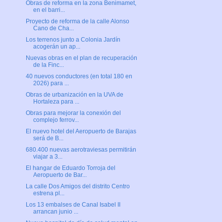
Obras de reforma en la zona Benimamet,
en el barri...
Proyecto de reforma de la calle Alonso
Cano de Cha...
Los terrenos junto a Colonia Jardín
acogerán un ap...
Nuevas obras en el plan de recuperación
de la Finc...
40 nuevos conductores (en total 180 en
2026) para ...
Obras de urbanización en la UVA de
Hortaleza para ...
Obras para mejorar la conexión del
complejo ferrov...
El nuevo hotel del Aeropuerto de Barajas
será de B...
680.400 nuevas aerotraviesas permitirán
viajar a 3...
El hangar de Eduardo Torroja del
Aeropuerto de Bar...
La calle Dos Amigos del distrito Centro
estrena pl...
Los 13 embalses de Canal Isabel II
arrancan junio ...