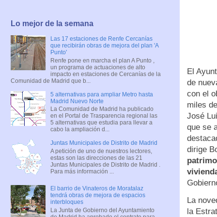
Lo mejor de la semana
Las 17 estaciones de Renfe Cercanías
que recibirán obras de mejora del plan 'A
Punto'
Renfe pone en marcha el plan A Punto ,
un programa de actuaciones de alto
El Ayun
impacto en estaciones de Cercanías de la
Comunidad de Madrid que b...
de nueva
con el o
5 alternativas para ampliar Metro hasta
Madrid Nuevo Norte
miles de
La Comunidad de Madrid ha publicado
José Lu
en el Portal de Trasparencia regional las
5 alternativas que estudia para llevar a
que se a
cabo la ampliación d...
destaca
Juntas Municipales de Distrito de Madrid
dirige B
A petición de uno de nuestros lectores,
estas son las direcciones de las 21
patrimo
Juntas Municipales de Distrito de Madrid .
viviend
Para más información ...
Gobiern
El barrio de Vinateros de Moratalaz
tendrá obras de mejora de espacios
La noved
interbloques
La Junta de Gobierno del Ayuntamiento
la Estra
de Madrid ha aprobado el contrato para