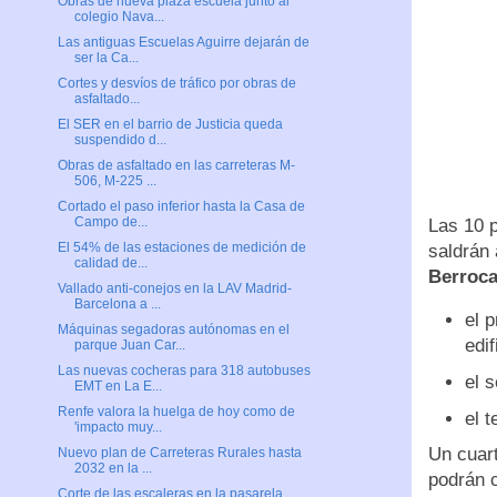
Obras de nueva plaza escuela junto al
colegio Nava...
Las antiguas Escuelas Aguirre dejarán de
ser la Ca...
Cortes y desvíos de tráfico por obras de
asfaltado...
El SER en el barrio de Justicia queda
suspendido d...
Obras de asfaltado en las carreteras M-
506, M-225 ...
Cortado el paso inferior hasta la Casa de
Campo de...
Las 10 p
El 54% de las estaciones de medición de
saldrán
calidad de...
Berroca
Vallado anti-conejos en la LAV Madrid-
Barcelona a ...
el 
Máquinas segadoras autónomas en el
edif
parque Juan Car...
Las nuevas cocheras para 318 autobuses
el 
EMT en La E...
Renfe valora la huelga de hoy como de
el 
'impacto muy...
Un cuart
Nuevo plan de Carreteras Rurales hasta
2032 en la ...
podrán c
Corte de las escaleras en la pasarela