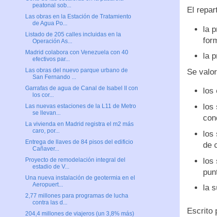
peatonal sob...
El repar
Las obras en la Estación de Tratamiento
de Agua Po...
la 
Listado de 205 calles incluidas en la
for
Operación As...
Madrid colabora con Venezuela con 40
la p
efectivos par...
Las obras del nuevo parque urbano de
Se valor
San Fernando ...
Garrafas de agua de Canal de Isabel II con
los
los cor...
los
Las nuevas estaciones de la L11 de Metro
se llevan...
con
La vivienda en Madrid registra el m2 más
caro, por...
los
Entrega de llaves de 84 pisos del edificio
de 
Cañaver...
los 
Proyecto de remodelación integral del
estadio de V...
pun
Una nueva instalación de geotermia en el
Aeropuert...
la s
2,77 millones para programas de lucha
contra las d...
Escrito
204,4 millones de viajeros (un 3,8% más)