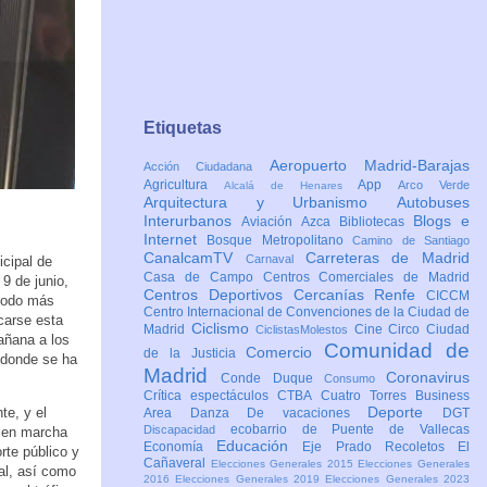
Etiquetas
Aeropuerto Madrid-Barajas
Acción Ciudadana
Agricultura
App
Arco Verde
Alcalá de Henares
Arquitectura y Urbanismo
Autobuses
Interurbanos
Blogs e
Aviación
Azca
Bibliotecas
Internet
Bosque Metropolitano
Camino de Santiago
CanalcamTV
Carreteras de Madrid
Carnaval
icipal de
Casa de Campo
Centros Comerciales de Madrid
9 de junio,
Centros Deportivos
Cercanías Renfe
CICCM
riodo más
Centro Internacional de Convenciones de la Ciudad de
carse esta
Ciclismo
Madrid
Cine
Circo
Ciudad
CiclistasMolestos
añana a los
Comunidad de
Comercio
de la Justicia
 donde se ha
Madrid
Coronavirus
Conde Duque
Consumo
Crítica espectáculos
CTBA Cuatro Torres Business
Deporte
e, y el
Area
Danza
De vacaciones
DGT
ecobarrio de Puente de Vallecas
Discapacidad
e en marcha
Educación
Economía
Eje Prado Recoletos
El
orte público y
Cañaveral
Elecciones Generales 2015
Elecciones Generales
al, así como
2016
Elecciones Generales 2019
Elecciones Generales 2023