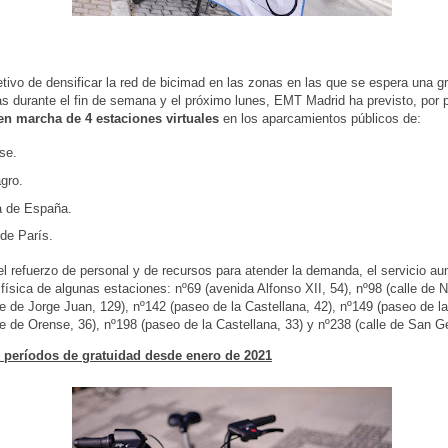
etivo de densificar la red de bicimad en las zonas en las que se espera una g
s durante el fin de semana y el próximo lunes, EMT Madrid ha previsto, por 
en marcha de 4 estaciones virtuales
en los aparcamientos públicos de:
se.
gro.
a de España.
 de París.
 refuerzo de personal y de recursos para atender la demanda, el servicio au
física de algunas estaciones: nº69 (avenida Alfonso XII, 54), nº98 (calle de N
le de Jorge Juan, 129), nº142 (paseo de la Castellana, 42), nº149 (paseo de l
le de Orense, 36), nº198 (paseo de la Castellana, 33) y nº238 (calle de San G
 períodos de gratuidad desde enero de 2021