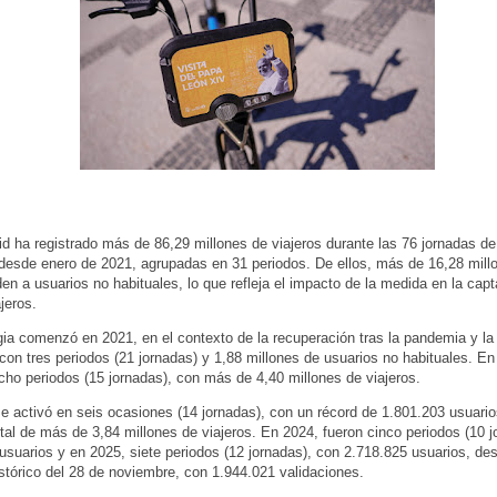
 ha registrado más de 86,29 millones de viajeros durante las 76 jornadas de
desde enero de 2021, agrupadas en 31 periodos. De ellos, más de 16,28 mill
en a usuarios no habituales, lo que refleja el impacto de la medida en la cap
jeros.
gia comenzó en 2021, en el contexto de la recuperación tras la pandemia y la
con tres periodos (21 jornadas) y 1,88 millones de usuarios no habituales. En
cho periodos (15 jornadas), con más de 4,40 millones de viajeros.
e activó en seis ocasiones (14 jornadas), con un récord de 1.801.203 usuario
otal de más de 3,84 millones de viajeros. En 2024, fueron cinco periodos (10 j
usuarios y en 2025, siete periodos (12 jornadas), con 2.718.825 usuarios, de
tórico del 28 de noviembre, con 1.944.021 validaciones.