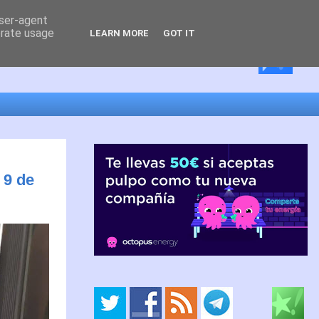
user-agent
erate usage
LEARN MORE
GOT IT
 9 de