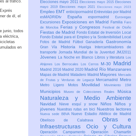
s al tráfico.
Elecciones mayo 2011
Elecciones mayo 2015
Elecciones
mayo 2019
Elecciones mayo 2021
Elecciones mayo 2023
 Exprés
Empleo
EMT
enbicipormadrid
Entrevistas por Madrid
er de él, el
España
esMADRIDtv
espormadrid
Eurovegas
Exposiciones en Madrid
Excursiones
Familia
Faro
Ferias y Congresos
de Moncloa
Festival de Otoño
e junio, todos
Fiestas de Madrid
Fondo Estatal de Inversión Local
 eléctrica,
Fondo Estatal para el Empleo y la Sostenibilidad Local
Gastronomía
icicletas
Fotos de Madrid
Fútbol
Ganadería
Historia
acumulados en
Gran Vía
Huelga
Intercambiadores de
transporte
Jornada Mundial de la Juventud JMJ2011
Jóvenes
La Noche en Blanco
Libros y literatura
Los
Madrid
M-30
Ahijones
Los Berrocales
Los Cerros
Madrid Río Manzanares
Madrid 2016
Madrid 2020
Mayores
Mapas de Madrid
Matadero Madrid
Mercado
Metro
Mercamadrid
de Frutas y Verduras de Legazpi
Movilidad
Metro Ligero
Motos
Movimiento 15M
Municipios
Música
Museo de Colecciones Reales
Naturaleza y Medio Ambiente
Navidad
Niños
Niños y
Nieve esquí y snow
jóvenes
Nuestros lectores
Nuestras rutas en bici
Nuevo Estadio Atlético de Madrid
Nueva sede BBVA
Obras e
Obelisco de Calatrava
Infraestructuras
Ocio y Cultura
Operación Campamento
Operación Chamartín