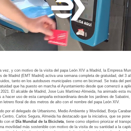
a vez, y con motivo de la visita del papa León XIV a Madrid, la Empresa Mun
s de Madrid (EMT Madrid) activa una semana completa de gratuidad, del 3 al 
uidos, tanto en los autobuses municipales como en bicimad. Se trata del pe
ratuidad que ha puesto en marcha el Ayuntamiento desde que comenzó a apli
2021. El alcalde de Madrid, Jose Luis Martínez-Almeida, ha animado esta m
 a hacer uso de esta campaña extraordinaria desde los jardines de Sabatini,
un letrero floral de dos metros de alto con el nombre del papa León XIV.
 por el delegado de Urbanismo, Medio Ambiente y Movilidad, Borja Carabant
e Centro, Carlos Segura, Almeida ha destacado que la iniciativa, que se pon
do con el
Día Mundial de la Bicicleta
, tiene como objetivo priorizar el transp
na movilidad más sostenible con motivo de la visita de su santidad a la capit