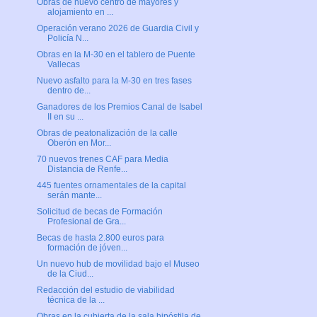
Obras de nuevo centro de mayores y
alojamiento en ...
Operación verano 2026 de Guardia Civil y
Policía N...
Obras en la M-30 en el tablero de Puente
Vallecas
Nuevo asfalto para la M-30 en tres fases
dentro de...
Ganadores de los Premios Canal de Isabel
II en su ...
Obras de peatonalización de la calle
Oberón en Mor...
70 nuevos trenes CAF para Media
Distancia de Renfe...
445 fuentes ornamentales de la capital
serán mante...
Solicitud de becas de Formación
Profesional de Gra...
Becas de hasta 2.800 euros para
formación de jóven...
Un nuevo hub de movilidad bajo el Museo
de la Ciud...
Redacción del estudio de viabilidad
técnica de la ...
Obras en la cubierta de la sala hipóstila de