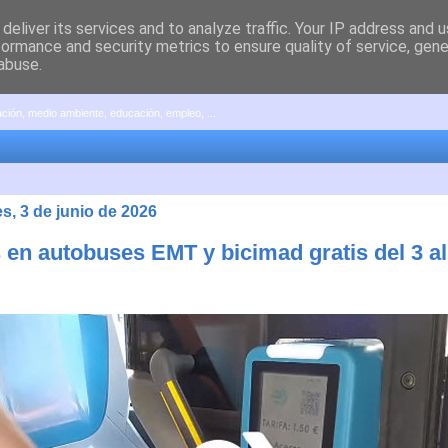
deliver its services and to analyze traffic. Your IP address and 
formance and security metrics to ensure quality of service, gen
abuse.
pación, medio ambiente, educación, empleo, ...
s, 3 de junio de 2026
 en autobuses EMT y bicimad gratis del 3 al