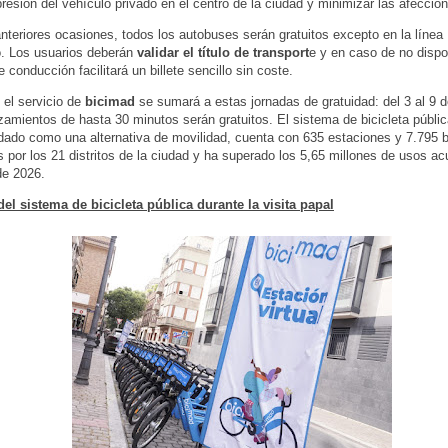
presión del vehículo privado en el centro de la ciudad y minimizar las afeccione
teriores ocasiones, todos los autobuses serán gratuitos excepto en la línea
o. Los usuarios deberán
validar el título de transport
e y en caso de no dispon
 conducción facilitará un billete sencillo sin coste.
el servicio de
bicimad
se sumará a estas jornadas de gratuidad: del 3 al 9 d
zamientos de hasta 30 minutos serán gratuitos. El sistema de bicicleta pública
dado como una alternativa de movilidad, cuenta con 635 estaciones y 7.795 b
as por los 21 distritos de la ciudad y ha superado los 5,65 millones de usos 
de 2026.
el sistema de bicicleta pública durante la visita papal