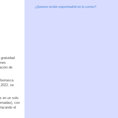
¿Quieres recibir espormadrid en tu correo?
 gratuidad
ones
tación de
 borrasca
 2022, se
s en un solo
ornadas), con
stacando el