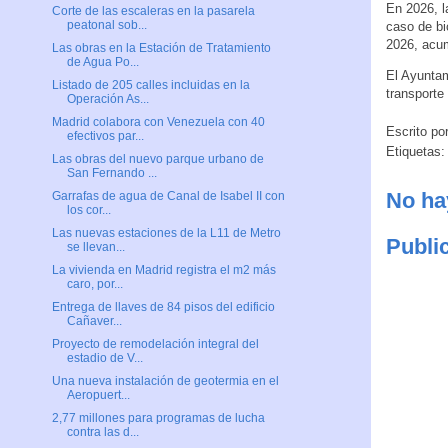
En 2026, l
Corte de las escaleras en la pasarela
peatonal sob...
caso de bi
2026, acum
Las obras en la Estación de Tratamiento
de Agua Po...
El Ayuntam
Listado de 205 calles incluidas en la
transporte
Operación As...
Madrid colabora con Venezuela con 40
Escrito po
efectivos par...
Etiquetas
Las obras del nuevo parque urbano de
San Fernando ...
No ha
Garrafas de agua de Canal de Isabel II con
los cor...
Las nuevas estaciones de la L11 de Metro
Publi
se llevan...
La vivienda en Madrid registra el m2 más
caro, por...
Entrega de llaves de 84 pisos del edificio
Cañaver...
Proyecto de remodelación integral del
estadio de V...
Una nueva instalación de geotermia en el
Aeropuert...
2,77 millones para programas de lucha
contra las d...