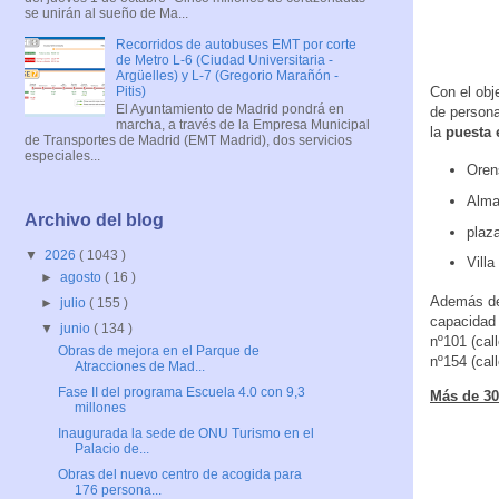
se unirán al sueño de Ma...
Recorridos de autobuses EMT por corte
de Metro L-6 (Ciudad Universitaria -
Argüelles) y L-7 (Gregorio Marañón -
Pitis)
Con el obj
El Ayuntamiento de Madrid pondrá en
de persona
marcha, a través de la Empresa Municipal
la
puesta 
de Transportes de Madrid (EMT Madrid), dos servicios
especiales...
Oren
Alma
Archivo del blog
plaz
▼
2026
( 1043 )
Villa
►
agosto
( 16 )
Además del
►
julio
( 155 )
capacidad 
▼
junio
( 134 )
nº101 (cal
Obras de mejora en el Parque de
nº154 (cal
Atracciones de Mad...
Fase II del programa Escuela 4.0 con 9,3
Más de 30
millones
Inaugurada la sede de ONU Turismo en el
Palacio de...
Obras del nuevo centro de acogida para
176 persona...