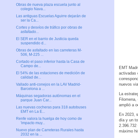
Obras de nueva plaza escuela junto al
colegio Nava...
Las antiguas Escuelas Aguirre dejarán de
ser la Ca...
Cortes y desvíos de tráfico por obras de
asfaltado...
El SER en el barrio de Justicia queda
suspendido d...
Obras de asfaltado en las carreteras M-
506, M-225 ...
Cortado el paso inferior hasta la Casa de
Campo de...
EMT Madrid
activadas 
El 54% de las estaciones de medición de
calidad de...
correspond
nuevos via
Vallado anti-conejos en la LAV Madrid-
Barcelona a ...
La estrate
Máquinas segadoras autónomas en el
Filomena, 
parque Juan Car...
amplió a o
Las nuevas cocheras para 318 autobuses
EMT en La E...
En 2023, s
Renfe valora la huelga de hoy como de
día y un t
'impacto muy...
2.396.732 
Nuevo plan de Carreteras Rurales hasta
máximo his
2032 en la ...