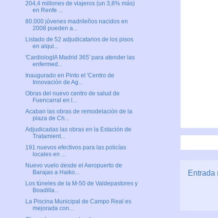
204,4 millones de viajeros (un 3,8% más)
en Renfe ...
80.000 jóvenes madrileños nacidos en
2008 pueden a...
Listado de 52 adjudicatarios de los pisos
en alqui...
'CardiologIA Madrid 365' para atender las
enfermed...
Inaugurado en Pinto el 'Centro de
Innovación de Ag...
Obras del nuevo centro de salud de
Fuencarral en l...
Acaban las obras de remodelación de la
plaza de Ch...
Adjudicadas las obras en la Estación de
Tratamient...
191 nuevos efectivos para las policías
locales en ...
Nuevo vuelo desde el Aeropuerto de
Entrada 
Barajas a Haiko...
Los túneles de la M-50 de Valdepastores y
Boadilla...
La Piscina Municipal de Campo Real es
mejorada con...