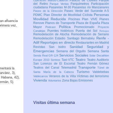
Palacio de Cibeles
Parque
Operación Mahou-Calderón
del Retiro
Parquímetros
Participación
Parque Ventas
ciudadana
Pasarelas M-30
Pasarelas río Manzanares
Paseo Verde del Suroeste A-5
Paseo de la Dirección
Personas
PDMC Plan Director de Movilidad Ciclista
Movilidad Reducida
Piscinas
Plan VIVE
Planes
ran afluencia
Renove
Planos de Transporte
Plaza de España
Plaza
primera vez,
Política
Mayor
Promocionado
Podcast
Proyecto
Puentes históricos
Puerta del Sol
Canalejas
Rebajas
Remodelación de Atocha
Remodelación de Serrano
Renfe -
Remodelación Estadio Santiago Bernabéu
Adif
Reportajes en directo
Restaurantes en Madrid
Sanidad
Seguridad y
Revistas
San Isidro
Emergencias
Semana del Orgullo
Semana Santa
Servicios Sociales
Senda Real GR-124
Solar Decathlon
Teatro
Taxi-VTC
Teatro Auditorio
Europe 2010
Sorteos
San Lorenzo de El Escorial
Teatro Fernán Gómez
Transporte
Teatros del Canal
Telemadrid
Túnel de
mentará la
Turismo
Valdebebas
Santa María de la Cabeza
arváez, 3),
Veranos de la Villa
Víctimas del terrorismo
Valdecarros
a Habana, 42),
Vivienda
Zona Bajas Emisiones
Voluntarios
ermán, 5).
Visitas última semana