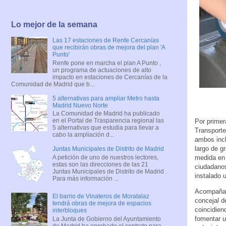
Lo mejor de la semana
Las 17 estaciones de Renfe Cercanías
que recibirán obras de mejora del plan 'A
Punto'
Renfe pone en marcha el plan A Punto ,
un programa de actuaciones de alto
impacto en estaciones de Cercanías de la
Comunidad de Madrid que b...
5 alternativas para ampliar Metro hasta
Madrid Nuevo Norte
La Comunidad de Madrid ha publicado
en el Portal de Trasparencia regional las
Por primer
5 alternativas que estudia para llevar a
Transporte
cabo la ampliación d...
ambos incl
largo de g
Juntas Municipales de Distrito de Madrid
A petición de uno de nuestros lectores,
medida en 
estas son las direcciones de las 21
ciudadanos
Juntas Municipales de Distrito de Madrid .
instalado 
Para más información ...
Acompañado
El barrio de Vinateros de Moratalaz
concejal d
tendrá obras de mejora de espacios
coincidien
interbloques
fomentar u
La Junta de Gobierno del Ayuntamiento
de Madrid ha aprobado el contrato para