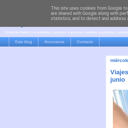
This site uses cookies from Google to 
are shared with Google along with per
es por madrid
statistics, and to detect and address 
El blog de Madrid y su actualidad, proyectos, transporte, movilidad, arquitectura, partici
Este blog
Anunciarse
Contacto
miércole
Viajes
junio