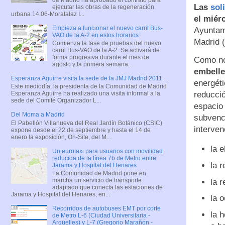
Las
sol
ejecutar las obras de la regeneración
urbana 14.06-Moratalaz I...
el miérc
Empieza a funcionar el nuevo carril Bus-
Ayuntam
VAO de la A-2 en estos horarios
Madrid 
Comienza la fase de pruebas del nuevo
carril Bus-VAO de la A-2. Se activará de
forma progresiva durante el mes de
Como no
agosto y la primera semana...
embelle
Esperanza Aguirre visita la sede de la JMJ Madrid 2011
energéti
Este mediodía, la presidenta de la Comunidad de Madrid
reducció
Esperanza Aguirre ha realizado una visita informal a la
sede del Comité Organizador L...
espacio 
Del Moma a Madrid
subvenci
El Pabellón Villanueva del Real Jardín Botánico (CSIC)
interve
expone desde el 22 de septiembre y hasta el 14 de
enero la exposición, On-Site, del M...
la 
Un eurotaxi para usuarios con movilidad
reducida de la línea 7b de Metro entre
la 
Jarama y Hospital del Henares
La Comunidad de Madrid pone en
marcha un servicio de transporte
la 
adaptado que conecta las estaciones de
Jarama y Hospital del Henares, en...
la 
Recorridos de autobuses EMT por corte
la 
de Metro L-6 (Ciudad Universitaria -
Argüelles) y L-7 (Gregorio Marañón -