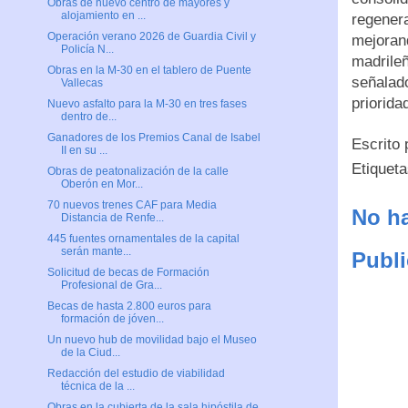
Obras de nuevo centro de mayores y
alojamiento en ...
regener
Operación verano 2026 de Guardia Civil y
mejorand
Policía N...
madrileñ
Obras en la M-30 en el tablero de Puente
señalad
Vallecas
priorida
Nuevo asfalto para la M-30 en tres fases
dentro de...
Ganadores de los Premios Canal de Isabel
Escrito
II en su ...
Etiquet
Obras de peatonalización de la calle
Oberón en Mor...
70 nuevos trenes CAF para Media
No ha
Distancia de Renfe...
445 fuentes ornamentales de la capital
serán mante...
Publi
Solicitud de becas de Formación
Profesional de Gra...
Becas de hasta 2.800 euros para
formación de jóven...
Un nuevo hub de movilidad bajo el Museo
de la Ciud...
Redacción del estudio de viabilidad
técnica de la ...
Obras en la cubierta de la sala hipóstila de