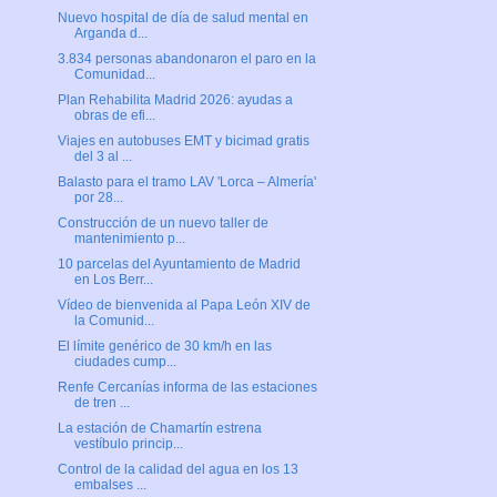
Nuevo hospital de día de salud mental en
Arganda d...
3.834 personas abandonaron el paro en la
Comunidad...
Plan Rehabilita Madrid 2026: ayudas a
obras de efi...
Viajes en autobuses EMT y bicimad gratis
del 3 al ...
Balasto para el tramo LAV 'Lorca – Almería'
por 28...
Construcción de un nuevo taller de
mantenimiento p...
10 parcelas del Ayuntamiento de Madrid
en Los Berr...
Vídeo de bienvenida al Papa León XIV de
la Comunid...
El límite genérico de 30 km/h en las
ciudades cump...
Renfe Cercanías informa de las estaciones
de tren ...
La estación de Chamartín estrena
vestíbulo princip...
Control de la calidad del agua en los 13
embalses ...