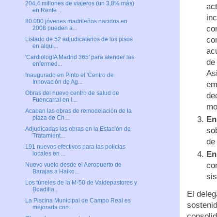
204,4 millones de viajeros (un 3,8% más)
act
en Renfe ...
in
80.000 jóvenes madrileños nacidos en
co
2008 pueden a...
co
Listado de 52 adjudicatarios de los pisos
en alqui...
ac
'CardiologIA Madrid 365' para atender las
de
enfermed...
As
Inaugurado en Pinto el 'Centro de
Innovación de Ag...
em
Obras del nuevo centro de salud de
de
Fuencarral en l...
mo
Acaban las obras de remodelación de la
plaza de Ch...
En
Adjudicadas las obras en la Estación de
so
Tratamient...
de
191 nuevos efectivos para las policías
En
locales en ...
co
Nuevo vuelo desde el Aeropuerto de
Barajas a Haiko...
si
Los túneles de la M-50 de Valdepastores y
Boadilla...
El deleg
La Piscina Municipal de Campo Real es
sosteni
mejorada con...
consolid