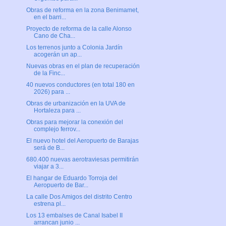
Obras de reforma en la zona Benimamet,
en el barri...
Proyecto de reforma de la calle Alonso
Cano de Cha...
Los terrenos junto a Colonia Jardín
acogerán un ap...
Nuevas obras en el plan de recuperación
de la Finc...
40 nuevos conductores (en total 180 en
2026) para ...
Obras de urbanización en la UVA de
Hortaleza para ...
Obras para mejorar la conexión del
complejo ferrov...
El nuevo hotel del Aeropuerto de Barajas
será de B...
680.400 nuevas aerotraviesas permitirán
viajar a 3...
El hangar de Eduardo Torroja del
Aeropuerto de Bar...
La calle Dos Amigos del distrito Centro
estrena pl...
Los 13 embalses de Canal Isabel II
arrancan junio ...