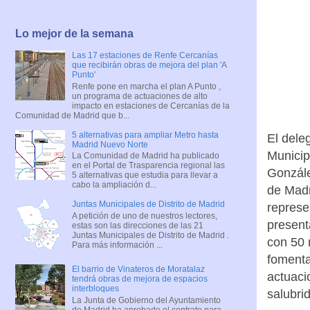
Lo mejor de la semana
Las 17 estaciones de Renfe Cercanías
que recibirán obras de mejora del plan 'A
Punto'
Renfe pone en marcha el plan A Punto ,
un programa de actuaciones de alto
impacto en estaciones de Cercanías de la
Comunidad de Madrid que b...
5 alternativas para ampliar Metro hasta
El dele
Madrid Nuevo Norte
Municip
La Comunidad de Madrid ha publicado
en el Portal de Trasparencia regional las
Gonzále
5 alternativas que estudia para llevar a
cabo la ampliación d...
de Madr
Juntas Municipales de Distrito de Madrid
represe
A petición de uno de nuestros lectores,
present
estas son las direcciones de las 21
Juntas Municipales de Distrito de Madrid .
con 50 
Para más información ...
fomenta
El barrio de Vinateros de Moratalaz
actuaci
tendrá obras de mejora de espacios
interbloques
salubri
La Junta de Gobierno del Ayuntamiento
de Madrid ha aprobado el contrato para