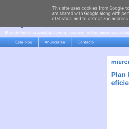
This site uses cookies from Google to 
are shared with Google along with per
es por madrid
statistics, and to detect and address
El blog de Madrid y su actualidad, proyectos, transporte, movilidad, arquitectura, partici
Este blog
Anunciarse
Contacto
miérco
Plan 
efici