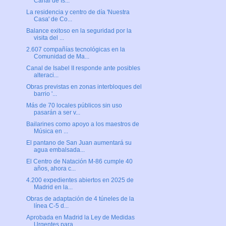
Canal de Is...
La residencia y centro de día 'Nuestra
Casa' de Co...
Balance exitoso en la seguridad por la
visita del ...
2.607 compañías tecnológicas en la
Comunidad de Ma...
Canal de Isabel II responde ante posibles
alteraci...
Obras previstas en zonas interbloques del
barrio '...
Más de 70 locales públicos sin uso
pasarán a ser v...
Bailarines como apoyo a los maestros de
Música en ...
El pantano de San Juan aumentará su
agua embalsada...
El Centro de Natación M-86 cumple 40
años, ahora c...
4.200 expedientes abiertos en 2025 de
Madrid en la...
Obras de adaptación de 4 túneles de la
línea C-5 d...
Aprobada en Madrid la Ley de Medidas
Urgentes para...