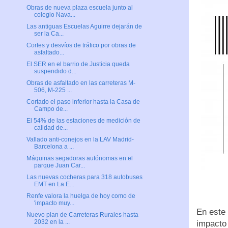
Obras de nueva plaza escuela junto al
colegio Nava...
Las antiguas Escuelas Aguirre dejarán de
ser la Ca...
Cortes y desvíos de tráfico por obras de
asfaltado...
El SER en el barrio de Justicia queda
suspendido d...
Obras de asfaltado en las carreteras M-
506, M-225 ...
Cortado el paso inferior hasta la Casa de
Campo de...
El 54% de las estaciones de medición de
calidad de...
Vallado anti-conejos en la LAV Madrid-
Barcelona a ...
Máquinas segadoras autónomas en el
parque Juan Car...
Las nuevas cocheras para 318 autobuses
EMT en La E...
Renfe valora la huelga de hoy como de
'impacto muy...
En este 
Nuevo plan de Carreteras Rurales hasta
2032 en la ...
impacto 