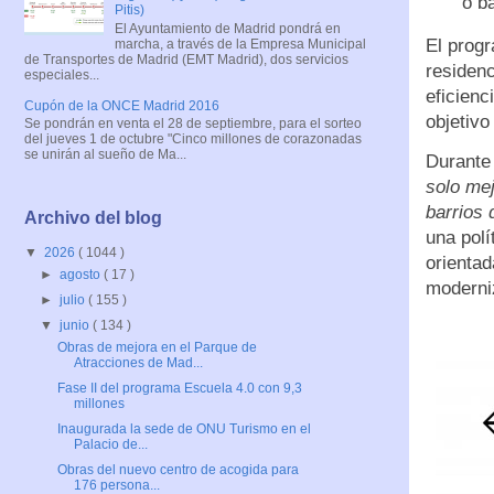
o ba
Pitis)
El Ayuntamiento de Madrid pondrá en
El progr
marcha, a través de la Empresa Municipal
de Transportes de Madrid (EMT Madrid), dos servicios
residenc
especiales...
eficienc
Cupón de la ONCE Madrid 2016
objetivo
Se pondrán en venta el 28 de septiembre, para el sorteo
del jueves 1 de octubre "Cinco millones de corazonadas
se unirán al sueño de Ma...
Durante
solo mej
barrios 
Archivo del blog
una polí
▼
2026
( 1044 )
orientad
►
agosto
( 17 )
moderniz
►
julio
( 155 )
▼
junio
( 134 )
Obras de mejora en el Parque de
Atracciones de Mad...
Fase II del programa Escuela 4.0 con 9,3
millones
Inaugurada la sede de ONU Turismo en el
Palacio de...
Obras del nuevo centro de acogida para
176 persona...