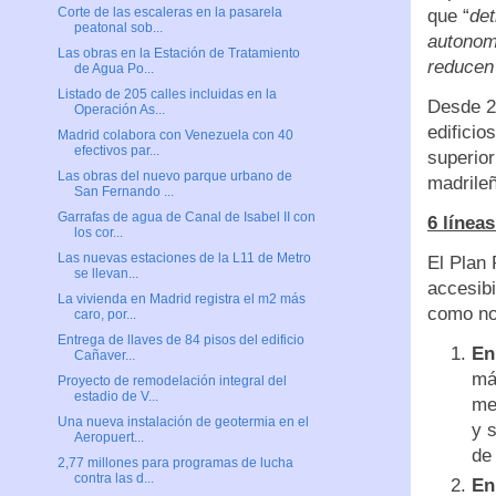
Corte de las escaleras en la pasarela
que “
det
peatonal sob...
autonom
Las obras en la Estación de Tratamiento
reducen
de Agua Po...
Listado de 205 calles incluidas en la
Desde 20
Operación As...
edificio
Madrid colabora con Venezuela con 40
efectivos par...
superior
Las obras del nuevo parque urbano de
madrile
San Fernando ...
Garrafas de agua de Canal de Isabel II con
6 línea
los cor...
Las nuevas estaciones de la L11 de Metro
El Plan 
se llevan...
accesibi
La vivienda en Madrid registra el m2 más
como no
caro, por...
Entrega de llaves de 84 pisos del edificio
En
Cañaver...
má
Proyecto de remodelación integral del
estadio de V...
me
Una nueva instalación de geotermia en el
y 
Aeropuert...
de
2,77 millones para programas de lucha
contra las d...
En