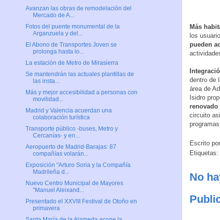
Avanzan las obras de remodelación del
Mercado de A...
Más habit
Fotos del puente monumental de la
Arganzuela y del...
los usuari
pueden ac
El Abono de Transportes Joven se
prolonga hasta lo...
actividade
La estación de Metro de Mirasierra
Integraci
Se mantendrán las actuales plantillas de
dentro de 
las insta...
área de Ad
Más y mejor accesibilidad a personas con
Isidro pro
movilidad...
renovado 
Madrid y Valencia acuerdan una
circuito as
colaboración turística
programas 
Transporte público -buses, Metro y
Cercanías- y en...
Escrito po
Aeropuerto de Madrid-Barajas: 87
Etiquetas
compañías volarán...
Exposición "Arturo Soria y la Compañía
Madrileña d...
No ha
Nuevo Centro Municipal de Mayores
"Manuel Aleixand...
Publi
Presentado el XXVIII Festival de Otoño en
primavera
Santa María de la Alameda acoge la