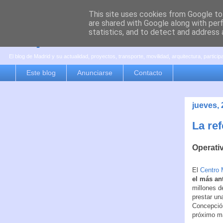
This site uses cookies from Google to 
are shared with Google along with per
es por madrid
statistics, and to detect and address 
El blog de Madrid y su actualidad, proyectos, transporte, movilidad, arquitectura, partici
Este blog
Anunciarse
Contacto
jueves,
La re
Operati
El
Centro 
el más an
millones d
prestar un
Concepción
próximo m