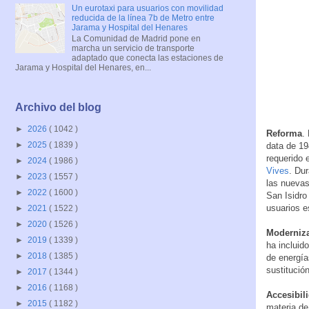
Un eurotaxi para usuarios con movilidad
reducida de la línea 7b de Metro entre
Jarama y Hospital del Henares
La Comunidad de Madrid pone en
marcha un servicio de transporte
adaptado que conecta las estaciones de
Jarama y Hospital del Henares, en...
Archivo del blog
►
2026
( 1042 )
Reforma
.
►
2025
( 1839 )
data de 19
requerido 
►
2024
( 1986 )
Vives
. Du
►
2023
( 1557 )
las nuevas
►
2022
( 1600 )
San Isidro
usuarios e
►
2021
( 1522 )
►
2020
( 1526 )
Moderniz
►
2019
( 1339 )
ha incluid
►
2018
( 1385 )
de energía
sustitució
►
2017
( 1344 )
►
2016
( 1168 )
Accesibil
►
2015
( 1182 )
materia de