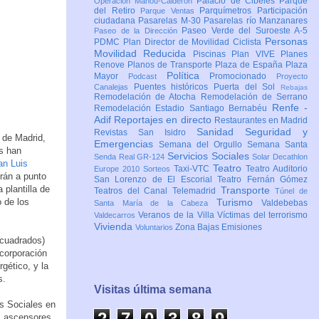
Palacio de Cibeles
Parque
Operación Mahou-Calderón
del Retiro
Parquímetros
Participación
Parque Ventas
ciudadana
Pasarelas M-30
Pasarelas río Manzanares
Paseo Verde del Suroeste A-5
Paseo de la Dirección
Personas
PDMC Plan Director de Movilidad Ciclista
Movilidad Reducida
Piscinas
Plan VIVE
Planes
Renove
Planos de Transporte
Plaza de España
Plaza
Política
Mayor
Promocionado
Podcast
Proyecto
Puentes históricos
Puerta del Sol
Canalejas
Rebajas
Remodelación de Atocha
Remodelación de Serrano
Renfe -
Remodelación Estadio Santiago Bernabéu
Adif
Reportajes en directo
Restaurantes en Madrid
Sanidad
Seguridad y
Revistas
San Isidro
 de Madrid,
Emergencias
Semana del Orgullo
Semana Santa
os han
Servicios Sociales
Senda Real GR-124
Solar Decathlon
an Luis
Teatro
Taxi-VTC
Teatro Auditorio
Europe 2010
Sorteos
drán a punto
San Lorenzo de El Escorial
Teatro Fernán Gómez
 plantilla de
Transporte
Teatros del Canal
Telemadrid
Túnel de
o de los
Turismo
Valdebebas
Santa María de la Cabeza
Veranos de la Villa
Víctimas del terrorismo
Valdecarros
Vivienda
Zona Bajas Emisiones
Voluntarios
 cuadrados)
ncorporación
gético, y la
s.
Visitas última semana
os Sociales en
2
7
0
3
8
9
s ascensores,