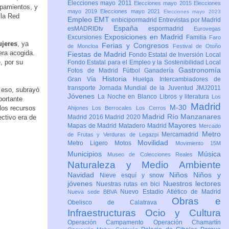
Elecciones mayo 2011
Elecciones mayo 2015
Elecciones
ipamientos, y
mayo 2019
Elecciones mayo 2021
Elecciones mayo 2023
 la Red
Empleo
EMT
enbicipormadrid
Entrevistas por Madrid
España
esMADRIDtv
espormadrid
Eurovegas
Exposiciones en Madrid
Excursiones
Familia
Faro
ujeres
, ya
Ferias y Congresos
de Moncloa
Festival de Otoño
era acogida.
Fiestas de Madrid
Fondo Estatal de Inversión Local
, por su
Fondo Estatal para el Empleo y la Sostenibilidad Local
Gastronomía
Fotos de Madrid
Fútbol
Ganadería
Historia
Gran Vía
Huelga
Intercambiadores de
transporte
Jornada Mundial de la Juventud JMJ2011
r eso, subrayó
Jóvenes
La Noche en Blanco
Libros y literatura
Los
portante
Madrid
M-30
los recursos
Ahijones
Los Berrocales
Los Cerros
Madrid Río Manzanares
ctivo era de
Madrid 2016
Madrid 2020
Mayores
Mapas de Madrid
Matadero Madrid
Mercado
Metro
Mercamadrid
de Frutas y Verduras de Legazpi
Movilidad
Metro Ligero
Motos
Movimiento 15M
Municipios
Música
Museo de Colecciones Reales
Naturaleza y Medio Ambiente
Navidad
Niños
Niños y
Nieve esquí y snow
jóvenes
Nuestros lectores
Nuestras rutas en bici
Nuevo Estadio Atlético de Madrid
Nueva sede BBVA
Obras e
Obelisco de Calatrava
Infraestructuras
Ocio y Cultura
Operación Campamento
Operación Chamartín