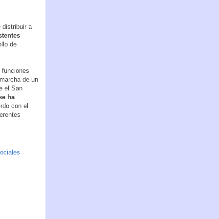
distribuir a
stentes
llo de
s funciones
 marcha de un
e el San
se ha
rdo con el
ferentes
ociales