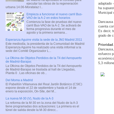
adaptado -
ejecutar las obras de la regeneración
urbana 14.06-Moratalaz I...
ha supuest
Municipal 
Empieza a funcionar el nuevo carril Bus-
VAO de la A-2 en estos horarios
Dancausa e
Comienza la fase de pruebas del nuevo
carril Bus-VAO de la A-2. Se activará de
cuenta con
forma progresiva durante el mes de
Es decir, 
agosto y la primera semana...
grado de c
Esperanza Aguirre visita la sede de la JMJ Madrid 2011
Este mediodía, la presidenta de la Comunidad de Madrid
Prioridad
Esperanza Aguirre ha realizado una visita informal a la
Dancausa, 
sede del Comité Organizador L...
esfuerzo p
La Oficina de Objetos Perdidos de la T4 del Aeropuerto
económicos
de Madrid-Barajas
5,3 millon
La Oficina de Objetos Perdidos de la T4 del Aeropuerto
de Madrid-Barajas se traslada al hall de Llegadas,
Planta 0 . Las oficinas de ob...
Del Moma a Madrid
El Pabellón Villanueva del Real Jardín Botánico (CSIC)
expone desde el 22 de septiembre y hasta el 14 de
enero la exposición, On-Site, del M...
La nueva M-30 (V), Nudo de la A-3
La reforma de la M-30 en la zona del Nudo de la A-3
tiene programadas dos actuaciones: La primera es el
túnel de salida desde la M-30 direcc...