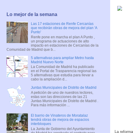
Lo mejor de la semana
Las 17 estaciones de Renfe Cercanías
que recibirán obras de mejora del plan 'A
Punto'
Renfe pone en marcha el plan A Punto ,
un programa de actuaciones de alto
impacto en estaciones de Cercanías de la
Comunidad de Madrid que b...
5 alternativas para ampliar Metro hasta
Madrid Nuevo Norte
La Comunidad de Madrid ha publicado
en el Portal de Trasparencia regional las
5 alternativas que estudia para llevar a
cabo la ampliación d...
Juntas Municipales de Distrito de Madrid
A petición de uno de nuestros lectores,
estas son las direcciones de las 21
Juntas Municipales de Distrito de Madrid .
Para más información ...
El barrio de Vinateros de Moratalaz
tendrá obras de mejora de espacios
interbloques
La Junta de Gobierno del Ayuntamiento
La reforma
de Madrid ha aprobado el contrato para