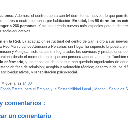
aciones
. Además, el centro cuenta con 54 dormitorios nuevos, lo que permite 
os en tres o cuatro personas por habitación.
En total, los 96 dormitorios exi
oger a 266 personas
. Y se han creado nuevos más espacios para el desarro
s socio-educativas.
ón en la Red
. La adaptación estructural del centro de San Isidro a sus nueva
la Red Municipal de Atención a Personas sin Hogar ha supuesto la puesta en
misión y Acogida. Este espacio integra todos los servicios y prestaciones qu
porciona desde el momento en el que una persona accede al centro. También
la enfermería
, y los espacios del albergue han quedado organizados de acue
istencial: fase de admisión; acogida y valoración técnica; desarrollo de los di
socio-educativos, y rehabilitación psico-social.
r
Miguel
a las
14:00
:
Fondo Estatal para el Empleo y la Sostenibilidad Local
,
Madrid
,
Servicios S
y comentarios :
car un comentario