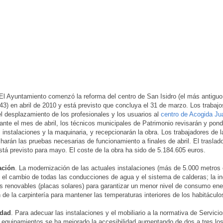
 El Ayuntamiento comenzó la reforma del centro de San Isidro (el más antiguo
43) en abril de 2010 y está previsto que concluya el 31 de marzo. Los trabaj
el desplazamiento de los profesionales y los usuarios al
centro de Acogida Ju
rante el mes de abril, los técnicos municipales de Patrimonio revisarán y pon
 instalaciones y la maquinaria, y recepcionarán la obra. Los trabajadores de la
 harán las pruebas necesarias de funcionamiento a finales de abril. El traslad
stá previsto para mayo. El coste de la obra ha sido de 5.184.605 euros.
ación
. La modernización de las actuales instalaciones (más de 5.000 metros
o el cambio de todas las conducciones de agua y el sistema de calderas; la i
s renovables (placas solares) para garantizar un menor nivel de consumo ener
n de la carpintería para mantener las temperaturas interiores de los habitáculo
idad
. Para adecuar las instalaciones y el mobiliario a la normativa de Servici
 equipamientos se ha mejorado la accesibilidad aumentando de dos a tres lo