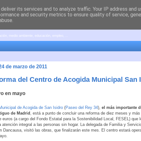
deliver its services and to analyze traffic. Your IP address and 
formance and security metrics to ensure quality of service, gen
abuse.
pación, medio ambiente, educación, empleo, ...
 24 de marzo de 2011
forma del Centro de Acogida Municipal San I
vo en mayo
Municipal de Acogida de San Isidro
(
Paseo del Rey 34
),
el más importante 
tiguo de Madrid
, está a punto de concluir una reforma de diez meses y más
e euros (a cargo del Fondo Estatal para la Sostenibilidad Local, FESEL) que l
a atención integral a las personas sin hogar. La delegada de Familia y Servici
 Dancausa, visitó las obras, que finalizarán este mes. El centro estará opera
ayo.