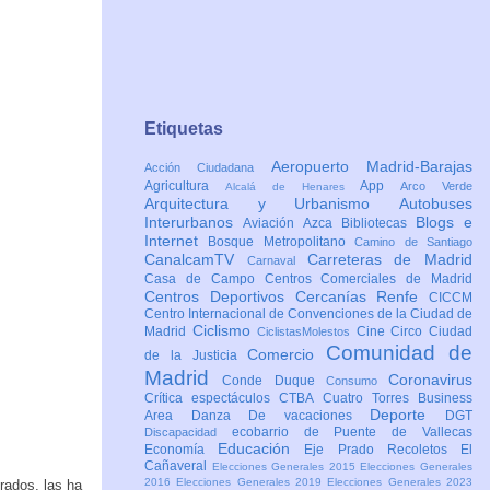
Etiquetas
Aeropuerto Madrid-Barajas
Acción Ciudadana
Agricultura
App
Arco Verde
Alcalá de Henares
Arquitectura y Urbanismo
Autobuses
Interurbanos
Blogs e
Aviación
Azca
Bibliotecas
Internet
Bosque Metropolitano
Camino de Santiago
CanalcamTV
Carreteras de Madrid
Carnaval
Casa de Campo
Centros Comerciales de Madrid
Centros Deportivos
Cercanías Renfe
CICCM
Centro Internacional de Convenciones de la Ciudad de
Ciclismo
Madrid
Cine
Circo
Ciudad
CiclistasMolestos
Comunidad de
Comercio
de la Justicia
Madrid
Coronavirus
Conde Duque
Consumo
Crítica espectáculos
CTBA Cuatro Torres Business
Deporte
Area
Danza
De vacaciones
DGT
ecobarrio de Puente de Vallecas
Discapacidad
Educación
Economía
Eje Prado Recoletos
El
Cañaveral
Elecciones Generales 2015
Elecciones Generales
2016
Elecciones Generales 2019
Elecciones Generales 2023
rados, las ha