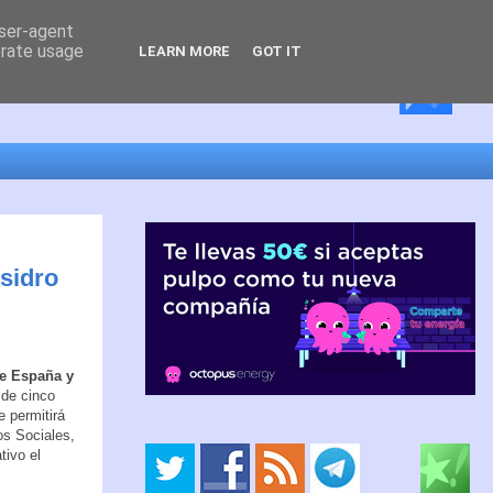
user-agent
erate usage
LEARN MORE
GOT IT
sidro
de España y
 de cinco
e permitirá
os Sociales,
tivo el