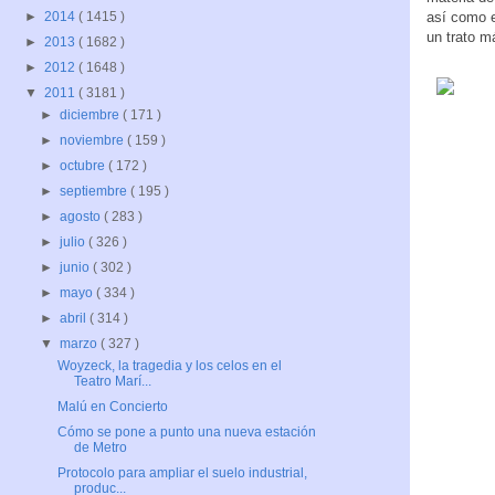
así como e
►
2014
( 1415 )
un trato m
►
2013
( 1682 )
►
2012
( 1648 )
▼
2011
( 3181 )
►
diciembre
( 171 )
►
noviembre
( 159 )
►
octubre
( 172 )
►
septiembre
( 195 )
►
agosto
( 283 )
►
julio
( 326 )
►
junio
( 302 )
►
mayo
( 334 )
►
abril
( 314 )
▼
marzo
( 327 )
Woyzeck, la tragedia y los celos en el
Teatro Marí...
Malú en Concierto
Cómo se pone a punto una nueva estación
de Metro
Protocolo para ampliar el suelo industrial,
produc...