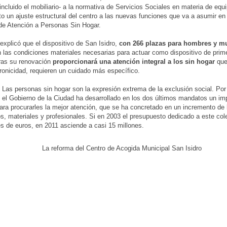
incluido el mobiliario- a la normativa de Servicios Sociales en materia de equ
o un ajuste estructural del centro a las nuevas funciones que va a asumir en
de Atención a Personas Sin Hogar.
xplicó que el dispositivo de San Isidro,
con 266 plazas para hombres y m
 las condiciones materiales necesarias para actuar como dispositivo de prim
tras su renovación
proporcionará una atención integral a los sin hogar
que
ronicidad, requieren un cuidado más específico.
. Las personas sin hogar son la expresión extrema de la exclusión social. Po
el Gobierno de la Ciudad ha desarrollado en los dos últimos mandatos un im
ara procurarles la mejor atención, que se ha concretado en un incremento de 
, materiales y profesionales. Si en 2003 el presupuesto dedicado a este cole
es de euros, en 2011 asciende a casi 15 millones.