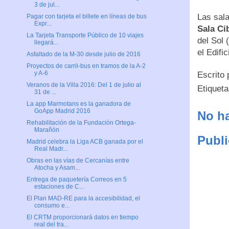
3 de jul...
Las sala
Pagar con tarjeta el billete en líneas de bus
Expr...
Sala Ci
La Tarjeta Transporte Público de 10 viajes
del Sol 
llegará...
el Edific
Asfaltado de la M-30 desde julio de 2016
Proyectos de carril-bus en tramos de la A-2
y A-6
Escrito
Veranos de la Villa 2016: Del 1 de julio al
Etiquet
31 de ...
La app Marmotans es la ganadora de
GoApp Madrid 2016
No ha
Rehabilitación de la Fundación Ortega-
Marañón
Publi
Madrid celebra la Liga ACB ganada por el
Real Madr...
Obras en las vías de Cercanías entre
Atocha y Asam...
Entrega de paquetería Correos en 5
estaciones de C...
El Plan MAD-RE para la accesibilidad, el
consumo e...
El CRTM proporcionará datos en tiempo
real del tra...