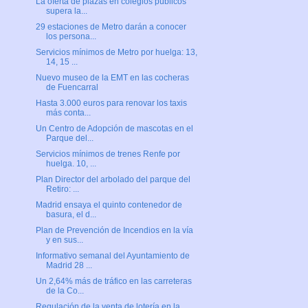
La oferta de plazas en colegios públicos
supera la...
29 estaciones de Metro darán a conocer
los persona...
Servicios mínimos de Metro por huelga: 13,
14, 15 ...
Nuevo museo de la EMT en las cocheras
de Fuencarral
Hasta 3.000 euros para renovar los taxis
más conta...
Un Centro de Adopción de mascotas en el
Parque del...
Servicios mínimos de trenes Renfe por
huelga. 10, ...
Plan Director del arbolado del parque del
Retiro: ...
Madrid ensaya el quinto contenedor de
basura, el d...
Plan de Prevención de Incendios en la vía
y en sus...
Informativo semanal del Ayuntamiento de
Madrid 28 ...
Un 2,64% más de tráfico en las carreteras
de la Co...
Regulación de la venta de lotería en la