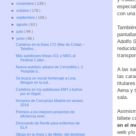
►
noviembre
( 139 )
especial
►
octubre
( 176 )
con una
►
septiembre
( 106 )
►
agosto
( 63 )
También
►
julio
( 94 )
pantalla
▼
junio
( 86 )
Adolfo 
Cambios en la línea 172 (Mar de Cristal –
reducid
Telefóni...
transpor
Más autobuses líneas 411 y N801 al
Festival Cultur...
Nueva autobús urbano de Cercedilla L-1
A las sa
'Hospital d...
las cara
Se busca un mural homenaje a Lina
titulare
Morgan en la est...
Aena y t
Cambios en los autobuses EMT y búhos
por el Orgull...
sala.
Horarios de Cercanías Madrid en verano
2016
Asimismo
Premios a los mejores proyectos de
eficiencia ener...
billete 
Descuento de Renfe para enfermos de
en el m
ELA
web y/o
Obras en la línea 1 de Metro: del domingo