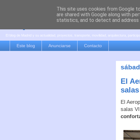
This site uses cookies from Google to 
are shared with Google along with per
es por madrid
statistics, and to detect and address
El blog de Madrid y su actualidad, proyectos, transporte, movilidad, arquitectura, partici
Este blog
Anunciarse
Contacto
sábad
El Ae
salas
El Aero
salas V
confort