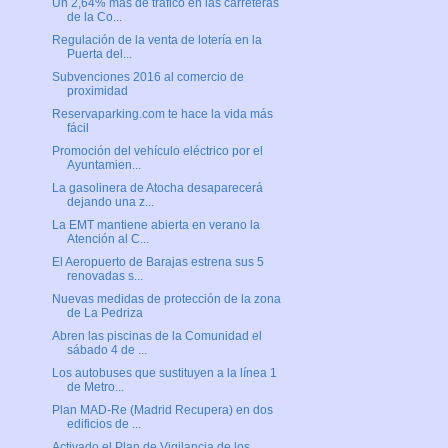
Un 2,64% más de tráfico en las carreteras
de la Co...
Regulación de la venta de lotería en la
Puerta del...
Subvenciones 2016 al comercio de
proximidad
Reservaparking.com te hace la vida más
fácil
Promoción del vehículo eléctrico por el
Ayuntamien...
La gasolinera de Atocha desaparecerá
dejando una z...
La EMT mantiene abierta en verano la
Atención al C...
El Aeropuerto de Barajas estrena sus 5
renovadas s...
Nuevas medidas de protección de la zona
de La Pedriza
Abren las piscinas de la Comunidad el
sábado 4 de ...
Los autobuses que sustituyen a la línea 1
de Metro...
Plan MAD-Re (Madrid Recupera) en dos
edificios de ...
Activado el Plan de Vigilancia de los