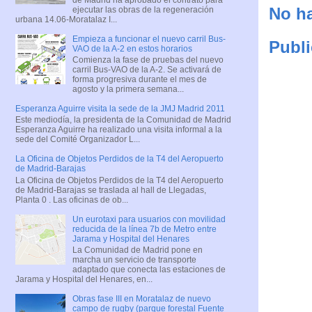
No ha
ejecutar las obras de la regeneración
urbana 14.06-Moratalaz I...
Empieza a funcionar el nuevo carril Bus-
Publi
VAO de la A-2 en estos horarios
Comienza la fase de pruebas del nuevo
carril Bus-VAO de la A-2. Se activará de
forma progresiva durante el mes de
agosto y la primera semana...
Esperanza Aguirre visita la sede de la JMJ Madrid 2011
Este mediodía, la presidenta de la Comunidad de Madrid
Esperanza Aguirre ha realizado una visita informal a la
sede del Comité Organizador L...
La Oficina de Objetos Perdidos de la T4 del Aeropuerto
de Madrid-Barajas
La Oficina de Objetos Perdidos de la T4 del Aeropuerto
de Madrid-Barajas se traslada al hall de Llegadas,
Planta 0 . Las oficinas de ob...
Un eurotaxi para usuarios con movilidad
reducida de la línea 7b de Metro entre
Jarama y Hospital del Henares
La Comunidad de Madrid pone en
marcha un servicio de transporte
adaptado que conecta las estaciones de
Jarama y Hospital del Henares, en...
Obras fase III en Moratalaz de nuevo
campo de rugby (parque forestal Fuente