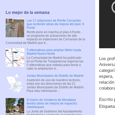
Lo mejor de la semana
Las 17 estaciones de Renfe Cercanías
que recibirán obras de mejora del plan 'A
Punto'
Renfe pone en marcha el plan A Punto ,
un programa de actuaciones de alto
impacto en estaciones de Cercanías de la
Comunidad de Madrid que b...
5 alternativas para ampliar Metro hasta
Madrid Nuevo Norte
La Comunidad de Madrid ha publicado
Los prof
en el Portal de Trasparencia regional las
Aniversa
5 alternativas que estudia para llevar a
cabo la ampliación d...
categorí
espera, 
Juntas Municipales de Distrito de Madrid
A petición de uno de nuestros lectores,
relació
estas son las direcciones de las 21
Juntas Municipales de Distrito de Madrid .
colabora
Para más información ...
Escrito
El barrio de Vinateros de Moratalaz
tendrá obras de mejora de espacios
Etiquet
interbloques
La Junta de Gobierno del Ayuntamiento
de Madrid ha aprobado el contrato para