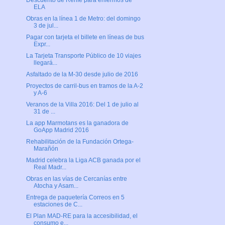
Descuento de Renfe para enfermos de
ELA
Obras en la línea 1 de Metro: del domingo
3 de jul...
Pagar con tarjeta el billete en líneas de bus
Expr...
La Tarjeta Transporte Público de 10 viajes
llegará...
Asfaltado de la M-30 desde julio de 2016
Proyectos de carril-bus en tramos de la A-2
y A-6
Veranos de la Villa 2016: Del 1 de julio al
31 de ...
La app Marmotans es la ganadora de
GoApp Madrid 2016
Rehabilitación de la Fundación Ortega-
Marañón
Madrid celebra la Liga ACB ganada por el
Real Madr...
Obras en las vías de Cercanías entre
Atocha y Asam...
Entrega de paquetería Correos en 5
estaciones de C...
El Plan MAD-RE para la accesibilidad, el
consumo e...