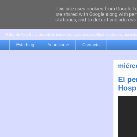
This site uses cookies from Google to 
are shared with Google along with per
es por madrid
statistics, and to detect and address
El blog de Madrid y su actualidad, proyectos, transporte, movilidad, arquitectura, partici
Este blog
Anunciarse
Contacto
miérco
El pe
Hospi