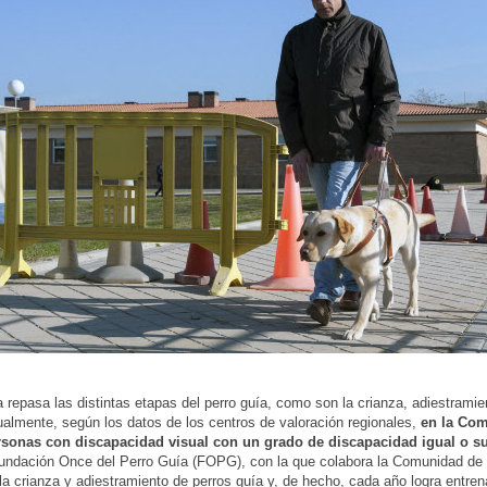
 repasa las distintas etapas del perro guía, como son la crianza, adiestramie
tualmente, según los datos de los centros de valoración regionales,
en la Co
rsonas con discapacidad visual con un grado de discapacidad igual o su
Fundación Once del Perro Guía (FOPG), con la que colabora la Comunidad de
 la crianza y adiestramiento de perros guía y, de hecho, cada año logra entren