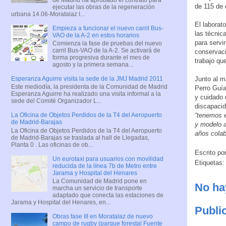
de 115 de 
ejecutar las obras de la regeneración
urbana 14.06-Moratalaz I...
El laborat
Empieza a funcionar el nuevo carril Bus-
las técnic
VAO de la A-2 en estos horarios
para servi
Comienza la fase de pruebas del nuevo
carril Bus-VAO de la A-2. Se activará de
conservaci
forma progresiva durante el mes de
trabajo que
agosto y la primera semana...
Junto al m
Esperanza Aguirre visita la sede de la JMJ Madrid 2011
Este mediodía, la presidenta de la Comunidad de Madrid
Perro Guía
Esperanza Aguirre ha realizado una visita informal a la
y cuidado 
sede del Comité Organizador L...
discapacid
“tenemos e
La Oficina de Objetos Perdidos de la T4 del Aeropuerto
de Madrid-Barajas
y modelo a
La Oficina de Objetos Perdidos de la T4 del Aeropuerto
años colab
de Madrid-Barajas se traslada al hall de Llegadas,
Planta 0 . Las oficinas de ob...
Escrito po
Un eurotaxi para usuarios con movilidad
Etiquetas
reducida de la línea 7b de Metro entre
Jarama y Hospital del Henares
La Comunidad de Madrid pone en
No ha
marcha un servicio de transporte
adaptado que conecta las estaciones de
Jarama y Hospital del Henares, en...
Publi
Obras fase III en Moratalaz de nuevo
campo de rugby (parque forestal Fuente