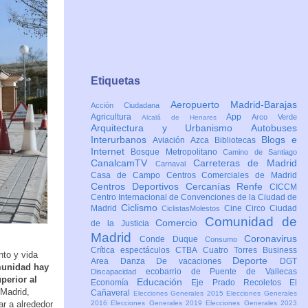
Etiquetas
Aeropuerto Madrid-Barajas
Acción Ciudadana
Agricultura
App
Arco Verde
Alcalá de Henares
Arquitectura y Urbanismo
Autobuses
Interurbanos
Blogs e
Aviación
Azca
Bibliotecas
Internet
Bosque Metropolitano
Camino de Santiago
CanalcamTV
Carreteras de Madrid
Carnaval
Casa de Campo
Centros Comerciales de Madrid
Centros Deportivos
Cercanías Renfe
CICCM
Centro Internacional de Convenciones de la Ciudad de
Ciclismo
Madrid
Cine
Circo
Ciudad
CiclistasMolestos
Comunidad de
Comercio
de la Justicia
Madrid
Coronavirus
Conde Duque
Consumo
Crítica espectáculos
CTBA Cuatro Torres Business
nto y vida
Deporte
Area
Danza
De vacaciones
DGT
munidad hay
ecobarrio de Puente de Vallecas
Discapacidad
perior al
Educación
Economía
Eje Prado Recoletos
El
 Madrid,
Cañaveral
Elecciones Generales 2015
Elecciones Generales
ar a alrededor
2016
Elecciones Generales 2019
Elecciones Generales 2023