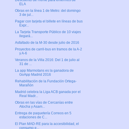
Descuento de Renfe para enfermos de
ELA
Obras en la línea 1 de Metro: del domingo
3 de jul...
Pagar con tarjeta el billete en líneas de bus
Expr...
La Tarjeta Transporte Público de 10 viajes
llegará...
Asfaltado de la M-30 desde julio de 2016
Proyectos de carril-bus en tramos de la A-2
y A-6
Veranos de la Villa 2016: Del 1 de julio al
31 de ...
La app Marmotans es la ganadora de
GoApp Madrid 2016
Rehabilitación de la Fundación Ortega-
Marañón
Madrid celebra la Liga ACB ganada por el
Real Madr...
Obras en las vías de Cercanías entre
Atocha y Asam...
Entrega de paquetería Correos en 5
estaciones de C...
El Plan MAD-RE para la accesibilidad, el
consumo e...