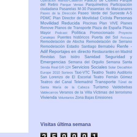
Palacio de Cibeles
Parque
Operación Mahou-Calderón
del Retiro
Parquímetros
Participación
Parque Ventas
ciudadana
Pasarelas M-30
Pasarelas río Manzanares
Paseo Verde del Suroeste A-5
Paseo de la Dirección
Personas
PDMC Plan Director de Movilidad Ciclista
Movilidad Reducida
Piscinas
Plan VIVE
Planes
Renove
Planos de Transporte
Plaza de España
Plaza
Política
Mayor
Promocionado
Podcast
Proyecto
Puentes históricos
Puerta del Sol
Canalejas
Rebajas
Remodelación de Atocha
Remodelación de Serrano
Renfe -
Remodelación Estadio Santiago Bernabéu
Adif
Reportajes en directo
Restaurantes en Madrid
Sanidad
Seguridad y
Revistas
San Isidro
Emergencias
Semana del Orgullo
Semana Santa
Servicios Sociales
Senda Real GR-124
Solar Decathlon
Teatro
Taxi-VTC
Teatro Auditorio
Europe 2010
Sorteos
San Lorenzo de El Escorial
Teatro Fernán Gómez
Transporte
Teatros del Canal
Telemadrid
Túnel de
Turismo
Valdebebas
Santa María de la Cabeza
Veranos de la Villa
Víctimas del terrorismo
Valdecarros
Vivienda
Zona Bajas Emisiones
Voluntarios
Visitas última semana
2
5
9
9
9
1