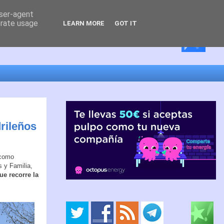
user-agent
erate usage
LEARN MORE
GOT IT
drileños
 como
s y Familia,
e recorre la