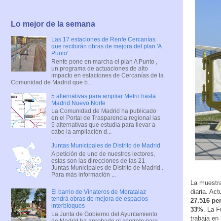
Lo mejor de la semana
Las 17 estaciones de Renfe Cercanías
que recibirán obras de mejora del plan 'A
Punto'
Renfe pone en marcha el plan A Punto ,
un programa de actuaciones de alto
impacto en estaciones de Cercanías de la
Comunidad de Madrid que b...
5 alternativas para ampliar Metro hasta
Madrid Nuevo Norte
La Comunidad de Madrid ha publicado
en el Portal de Trasparencia regional las
5 alternativas que estudia para llevar a
cabo la ampliación d...
Juntas Municipales de Distrito de Madrid
A petición de uno de nuestros lectores,
estas son las direcciones de las 21
Juntas Municipales de Distrito de Madrid .
Para más información ...
La muestra
diaria. Ac
El barrio de Vinateros de Moratalaz
tendrá obras de mejora de espacios
27.516 pe
interbloques
33%
. La 
La Junta de Gobierno del Ayuntamiento
trabaja en
de Madrid ha aprobado el contrato para