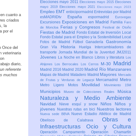
Elecciones mayo 2011
Elecciones mayo 2015
Elecciones
mayo 2019
Elecciones mayo 2021
Elecciones mayo 2023
Empleo
EMT
enbicipormadrid
Entrevistas por Madrid
 en cuanto a
España
esMADRIDtv
espormadrid
Eurovegas
res criados
Exposiciones en Madrid
Excursiones
Familia
Faro
, la
Ferias y Congresos
de Moncloa
Festival de Otoño
a por el
Fiestas de Madrid
Fondo Estatal de Inversión Local
Fondo Estatal para el Empleo y la Sostenibilidad Local
Gastronomía
Fotos de Madrid
Fútbol
Ganadería
Historia
Gran Vía
Huelga
Intercambiadores de
n Once del
transporte
Jornada Mundial de la Juventud JMJ2011
 veterinaria
Jóvenes
La Noche en Blanco
Libros y literatura
Los
con
Madrid
M-30
abajo diario,
Ahijones
Los Berrocales
Los Cerros
Madrid Río Manzanares
un referente
Madrid 2016
Madrid 2020
Mayores
mos muchos
Mapas de Madrid
Matadero Madrid
Mercado
Metro
Mercamadrid
de Frutas y Verduras de Legazpi
Movilidad
Metro Ligero
Motos
Movimiento 15M
Municipios
Música
Museo de Colecciones Reales
Naturaleza y Medio Ambiente
Navidad
Niños
Niños y
Nieve esquí y snow
jóvenes
Nuestros lectores
Nuestras rutas en bici
Nuevo Estadio Atlético de Madrid
Nueva sede BBVA
Obras e
Obelisco de Calatrava
Infraestructuras
Ocio y Cultura
Operación Campamento
Operación Chamartín