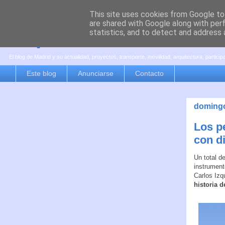
This site uses cookies from Google to 
are shared with Google along with per
es por madrid
statistics, and to detect and address 
El blog de Madrid y su actualidad, proyectos, transporte, movilidad, arquitectura, partici
Este blog
Anunciarse
Contacto
domingo
Los p
con d
Un total d
instrument
Carlos Izq
historia 