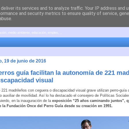
deliver its services and to analyze traffic. Your IP address and 
formance and security metrics to ensure quality of service, gen
abuse.
pación, medio ambiente, educación, empleo, ...
, 19 de junio de 2016
erros guía facilitan la autonomía de 221 ma
iscapacidad visual
e 221 madrileños con ceguera o discapacidad visual grave utilizan perro-guía
o auxiliar de movilidad. Así lo ha destacado el consejero de Políticas Sociale
uierdo, en la inauguración de la
exposición “25 años caminando juntos”, qu
de la Fundación Once del Perro Guía desde su creación en 1991.