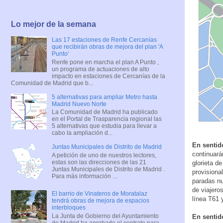
Lo mejor de la semana
Las 17 estaciones de Renfe Cercanías
que recibirán obras de mejora del plan 'A
Punto'
Renfe pone en marcha el plan A Punto ,
un programa de actuaciones de alto
impacto en estaciones de Cercanías de la
Comunidad de Madrid que b...
5 alternativas para ampliar Metro hasta
Madrid Nuevo Norte
La Comunidad de Madrid ha publicado
en el Portal de Trasparencia regional las
5 alternativas que estudia para llevar a
cabo la ampliación d...
En sentid
Juntas Municipales de Distrito de Madrid
continuará
A petición de uno de nuestros lectores,
estas son las direcciones de las 21
glorieta d
Juntas Municipales de Distrito de Madrid .
provisiona
Para más información ...
paradas nu
de viajero
El barrio de Vinateros de Moratalaz
línea T61 
tendrá obras de mejora de espacios
interbloques
La Junta de Gobierno del Ayuntamiento
En sentid
de Madrid ha aprobado el contrato para