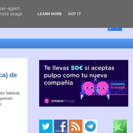
user-agent
erate usage
LEARN MORE
GOT IT
ca) de
io habitual,
 periodo
a