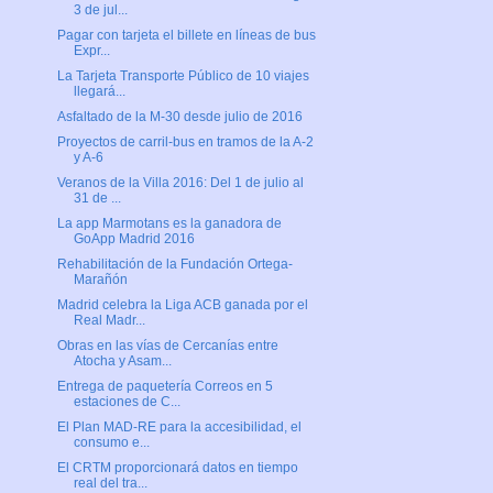
3 de jul...
Pagar con tarjeta el billete en líneas de bus
Expr...
La Tarjeta Transporte Público de 10 viajes
llegará...
Asfaltado de la M-30 desde julio de 2016
Proyectos de carril-bus en tramos de la A-2
y A-6
Veranos de la Villa 2016: Del 1 de julio al
31 de ...
La app Marmotans es la ganadora de
GoApp Madrid 2016
Rehabilitación de la Fundación Ortega-
Marañón
Madrid celebra la Liga ACB ganada por el
Real Madr...
Obras en las vías de Cercanías entre
Atocha y Asam...
Entrega de paquetería Correos en 5
estaciones de C...
El Plan MAD-RE para la accesibilidad, el
consumo e...
El CRTM proporcionará datos en tiempo
real del tra...