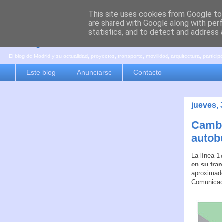
This site uses cookies from Google to 
are shared with Google along with per
es por madrid
statistics, and to detect and address 
El blog de Madrid y su actualidad, proyectos, transporte, movilidad, arquitectura, partici
Este blog
Anunciarse
Contacto
jueves, 
Cambio
autob
La línea 1
en su tram
aproximad
Comunicac