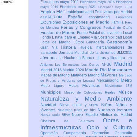
na nueva
Elecciones mayo 2011
Elecciones mayo 2015
Elecciones
mayo 2019
Elecciones mayo 2021
Elecciones mayo 2023
Empleo
EMT
enbicipormadrid
Entrevistas por Madrid
España
esMADRIDtv
espormadrid
Eurovegas
Exposiciones en Madrid
Excursiones
Familia
Faro
Ferias y Congresos
de Moncloa
Festival de Otoño
Fiestas de Madrid
Fondo Estatal de Inversión Local
Fondo Estatal para el Empleo y la Sostenibilidad Local
Gastronomía
Fotos de Madrid
Fútbol
Ganadería
Historia
Gran Vía
Huelga
Intercambiadores de
transporte
Jornada Mundial de la Juventud JMJ2011
Jóvenes
La Noche en Blanco
Libros y literatura
Los
Madrid
M-30
Ahijones
Los Berrocales
Los Cerros
Madrid Río Manzanares
Madrid 2016
Madrid 2020
Mayores
Mapas de Madrid
Matadero Madrid
Mercado
Metro
Mercamadrid
de Frutas y Verduras de Legazpi
Movilidad
Metro Ligero
Motos
Movimiento 15M
Municipios
Música
Museo de Colecciones Reales
Naturaleza y Medio Ambiente
Navidad
Niños
Niños y
Nieve esquí y snow
jóvenes
Nuestros lectores
Nuestras rutas en bici
Nuevo Estadio Atlético de Madrid
Nueva sede BBVA
Obras e
Obelisco de Calatrava
Infraestructuras
Ocio y Cultura
Operación Campamento
Operación Chamartín