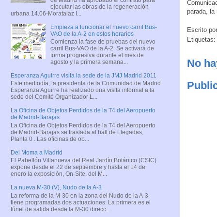
Comunicaci
ejecutar las obras de la regeneración
parada, la
urbana 14.06-Moratalaz I...
Empieza a funcionar el nuevo carril Bus-
Escrito po
VAO de la A-2 en estos horarios
Etiquetas
Comienza la fase de pruebas del nuevo
carril Bus-VAO de la A-2. Se activará de
forma progresiva durante el mes de
No ha
agosto y la primera semana...
Esperanza Aguirre visita la sede de la JMJ Madrid 2011
Publi
Este mediodía, la presidenta de la Comunidad de Madrid
Esperanza Aguirre ha realizado una visita informal a la
sede del Comité Organizador L...
La Oficina de Objetos Perdidos de la T4 del Aeropuerto
de Madrid-Barajas
La Oficina de Objetos Perdidos de la T4 del Aeropuerto
de Madrid-Barajas se traslada al hall de Llegadas,
Planta 0 . Las oficinas de ob...
Del Moma a Madrid
El Pabellón Villanueva del Real Jardín Botánico (CSIC)
expone desde el 22 de septiembre y hasta el 14 de
enero la exposición, On-Site, del M...
La nueva M-30 (V), Nudo de la A-3
La reforma de la M-30 en la zona del Nudo de la A-3
tiene programadas dos actuaciones: La primera es el
túnel de salida desde la M-30 direcc...