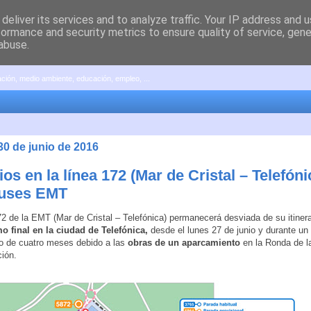
deliver its services and to analyze traffic. Your IP address and 
formance and security metrics to ensure quality of service, gen
abuse.
pación, medio ambiente, educación, empleo, ...
30 de junio de 2016
s en la línea 172 (Mar de Cristal – Telefóni
uses EMT
72 de la EMT (Mar de Cristal – Telefónica) permanecerá desviada de su itinerar
o final en la ciudad de Telefónica,
desde el lunes 27 de junio y durante un
o de cuatro meses debido a las
obras de un aparcamiento
en la Ronda de l
ión.