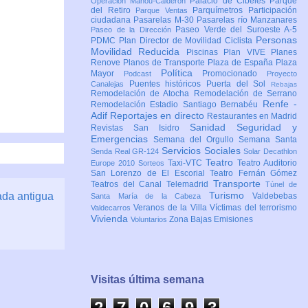
Palacio de Cibeles
Parque
Operación Mahou-Calderón
del Retiro
Parquímetros
Participación
Parque Ventas
ciudadana
Pasarelas M-30
Pasarelas río Manzanares
Paseo Verde del Suroeste A-5
Paseo de la Dirección
Personas
PDMC Plan Director de Movilidad Ciclista
Movilidad Reducida
Piscinas
Plan VIVE
Planes
Renove
Planos de Transporte
Plaza de España
Plaza
Política
Mayor
Promocionado
Podcast
Proyecto
Puentes históricos
Puerta del Sol
Canalejas
Rebajas
Remodelación de Atocha
Remodelación de Serrano
Renfe -
Remodelación Estadio Santiago Bernabéu
Adif
Reportajes en directo
Restaurantes en Madrid
Sanidad
Seguridad y
Revistas
San Isidro
Emergencias
Semana del Orgullo
Semana Santa
Servicios Sociales
Senda Real GR-124
Solar Decathlon
Teatro
Taxi-VTC
Teatro Auditorio
Europe 2010
Sorteos
San Lorenzo de El Escorial
Teatro Fernán Gómez
Transporte
Teatros del Canal
Telemadrid
Túnel de
Turismo
ada antigua
Valdebebas
Santa María de la Cabeza
Veranos de la Villa
Víctimas del terrorismo
Valdecarros
Vivienda
Zona Bajas Emisiones
Voluntarios
Visitas última semana
2
7
0
6
9
3