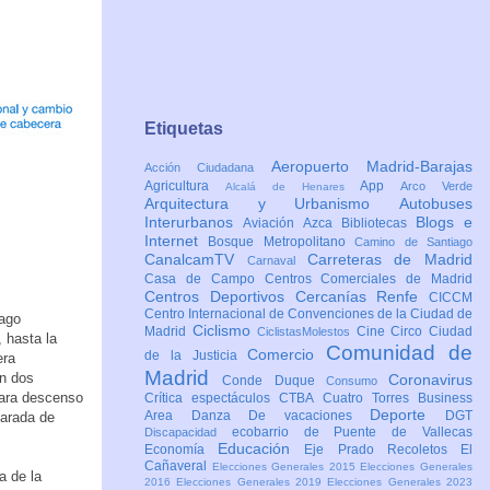
Etiquetas
Aeropuerto Madrid-Barajas
Acción Ciudadana
Agricultura
App
Arco Verde
Alcalá de Henares
Arquitectura y Urbanismo
Autobuses
Interurbanos
Blogs e
Aviación
Azca
Bibliotecas
Internet
Bosque Metropolitano
Camino de Santiago
CanalcamTV
Carreteras de Madrid
Carnaval
Casa de Campo
Centros Comerciales de Madrid
Centros Deportivos
Cercanías Renfe
CICCM
Centro Internacional de Convenciones de la Ciudad de
iago
Ciclismo
Madrid
Cine
Circo
Ciudad
CiclistasMolestos
, hasta la
Comunidad de
Comercio
de la Justicia
era
Madrid
an dos
Coronavirus
Conde Duque
Consumo
para descenso
Crítica espectáculos
CTBA Cuatro Torres Business
Deporte
Area
Danza
De vacaciones
DGT
parada de
ecobarrio de Puente de Vallecas
Discapacidad
Educación
Economía
Eje Prado Recoletos
El
Cañaveral
Elecciones Generales 2015
Elecciones Generales
a de la
2016
Elecciones Generales 2019
Elecciones Generales 2023