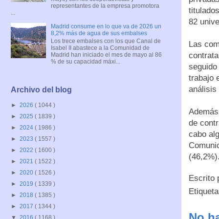
representantes de la empresa promotora
titulado
...
82 unive
Madrid consume en lo que va de 2026 un
8,2% más de agua de sus embalses
Los trece embalses con los que Canal de
Las com
Isabel II abastece a la Comunidad de
contrata
Madrid han iniciado el mes de mayo al 86
% de su capacidad máxi...
seguido 
trabajo 
análisis
Archivo del blog
►
2026
( 1044 )
Además,
►
2025
( 1839 )
de contr
►
2024
( 1986 )
cabo alg
►
2023
( 1557 )
Comunica
►
2022
( 1600 )
(46,2%)
►
2021
( 1522 )
►
2020
( 1526 )
Escrito
►
2019
( 1339 )
Etiquet
►
2018
( 1385 )
►
2017
( 1344 )
No ha
▼
2016
( 1168 )