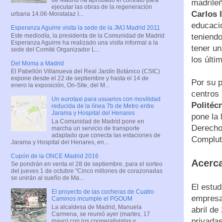
madril
ejecutar las obras de la regeneración
Carlos I
urbana 14.06-Moratalaz I...
educació
Esperanza Aguirre visita la sede de la JMJ Madrid 2011
teniend
Este mediodía, la presidenta de la Comunidad de Madrid
Esperanza Aguirre ha realizado una visita informal a la
tener un
sede del Comité Organizador L...
los últi
Del Moma a Madrid
El Pabellón Villanueva del Real Jardín Botánico (CSIC)
expone desde el 22 de septiembre y hasta el 14 de
Por su p
enero la exposición, On-Site, del M...
centros 
Un eurotaxi para usuarios con movilidad
Politéc
reducida de la línea 7b de Metro entre
Jarama y Hospital del Henares
pone la
La Comunidad de Madrid pone en
Derecho
marcha un servicio de transporte
adaptado que conecta las estaciones de
Complut
Jarama y Hospital del Henares, en...
Cupón de la ONCE Madrid 2016
Acerca
Se pondrán en venta el 28 de septiembre, para el sorteo
del jueves 1 de octubre "Cinco millones de corazonadas
se unirán al sueño de Ma...
El estud
El proyecto de las cocheras de Cuatro
empresas
Caminos incumple el PGOUM
La alcaldesa de Madrid, Manuela
abril de
Carmena, se reunió ayer (martes, 17
privada
mayo) con los cooperativistas y