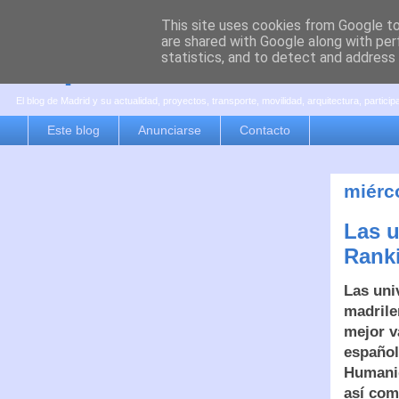
This site uses cookies from Google to 
are shared with Google along with per
es por madrid
statistics, and to detect and address
El blog de Madrid y su actualidad, proyectos, transporte, movilidad, arquitectura, partici
Este blog
Anunciarse
Contacto
miérco
Las u
Rank
Las uni
madrile
mejor v
español
Humanid
así com