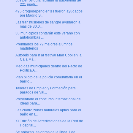
Los perros guía facilitan la autonomía de
221 madr...
495 drogodependientes fueron ayudados
por Madrid S...
Las transfusiones de sangre ayudaron a
más de 80.0...
38 municipios contarán este verano con
autobombas ...
Premiados los 79 mejores alumnos
madrileños
Autobús para ir al festival Mad Cool en la
Caja Má...
Medidas municipales dentro del Pacto de
Política A...
Plan piloto de la policía comunitaria en el
barrio...
Talleres de Empleo y Formación para
parados de Val...
Presentado el concurso internacional de
ideas para...
Las cuatro zonas naturales aptas para el
baño en l...
XI Edición de Acreditaciones de la Red de
Hospital...
Se aplazan las obras de la línea 1 de