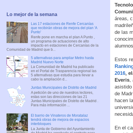
Tecnolo
Comunic
Lo mejor de la semana
áreas, c
Las 17 estaciones de Renfe Cercanías
madrileñ
que recibirán obras de mejora del plan 'A
de las m
Punto'
Renfe pone en marcha el plan A Punto ,
conocim
un programa de actuaciones de alto
alumnos
impacto en estaciones de Cercanías de la
Comunidad de Madrid que b...
5 alternativas para ampliar Metro hasta
Estos r
Madrid Nuevo Norte
Rankin
La Comunidad de Madrid ha publicado
en el Portal de Trasparencia regional las
2016
, e
5 alternativas que estudia para llevar a
Everis
,
cabo la ampliación d...
asistido
Juntas Municipales de Distrito de Madrid
A petición de uno de nuestros lectores,
de Madri
estas son las direcciones de las 21
hacen la
Juntas Municipales de Distrito de Madrid .
Para más información ...
univers
necesid
El barrio de Vinateros de Moratalaz
tendrá obras de mejora de espacios
interbloques
En el c
La Junta de Gobierno del Ayuntamiento
de Madrid ha aprobado el contrato para