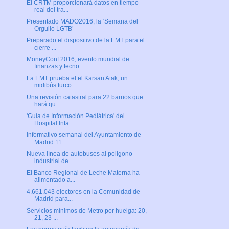
El CRTM proporcionará datos en tiempo
real del tra...
Presentado MADO2016, la ‘Semana del
Orgullo LGTB’
Preparado el dispositivo de la EMT para el
cierre ...
MoneyConf 2016, evento mundial de
finanzas y tecno...
La EMT prueba el el Karsan Atak, un
midibús turco ...
Una revisión catastral para 22 barrios que
hará qu...
'Guía de Información Pediátrica' del
Hospital Infa...
Informativo semanal del Ayuntamiento de
Madrid 11 ...
Nueva línea de autobuses al poligono
industrial de...
El Banco Regional de Leche Materna ha
alimentado a...
4.661.043 electores en la Comunidad de
Madrid para...
Servicios mínimos de Metro por huelga: 20,
21, 23 ...