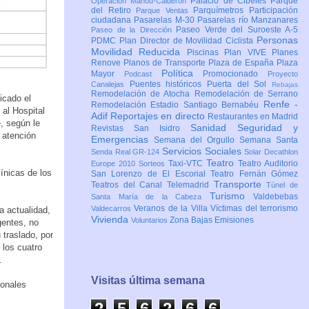
Palacio de Cibeles
Parque
Operación Mahou-Calderón
del Retiro
Parquímetros
Participación
Parque Ventas
ciudadana
Pasarelas M-30
Pasarelas río Manzanares
Paseo Verde del Suroeste A-5
Paseo de la Dirección
Personas
PDMC Plan Director de Movilidad Ciclista
Movilidad Reducida
Piscinas
Plan VIVE
Planes
Renove
Planos de Transporte
Plaza de España
Plaza
Política
Mayor
Promocionado
Podcast
Proyecto
Puentes históricos
Puerta del Sol
Canalejas
Rebajas
Remodelación de Atocha
Remodelación de Serrano
icado el
Renfe -
Remodelación Estadio Santiago Bernabéu
 al Hospital
Adif
Reportajes en directo
Restaurantes en Madrid
, según le
Sanidad
Seguridad y
Revistas
San Isidro
a atención
Emergencias
Semana del Orgullo
Semana Santa
Servicios Sociales
Senda Real GR-124
Solar Decathlon
Teatro
Taxi-VTC
Teatro Auditorio
Europe 2010
Sorteos
ínicas de los
San Lorenzo de El Escorial
Teatro Fernán Gómez
Transporte
Teatros del Canal
Telemadrid
Túnel de
Turismo
Valdebebas
Santa María de la Cabeza
Veranos de la Villa
Víctimas del terrorismo
Valdecarros
a actualidad,
Vivienda
Zona Bajas Emisiones
Voluntarios
gentes, no
 traslado, por
 los cuatro
.
Visitas última semana
ionales
2
5
6
2
6
6