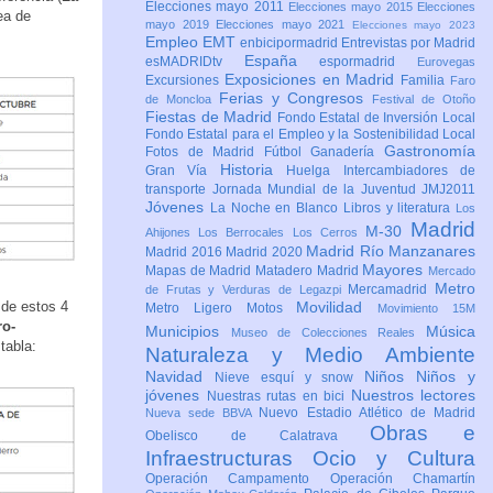
Elecciones mayo 2011
Elecciones mayo 2015
Elecciones
ea de
mayo 2019
Elecciones mayo 2021
Elecciones mayo 2023
Empleo
EMT
enbicipormadrid
Entrevistas por Madrid
España
esMADRIDtv
espormadrid
Eurovegas
Exposiciones en Madrid
Excursiones
Familia
Faro
Ferias y Congresos
de Moncloa
Festival de Otoño
Fiestas de Madrid
Fondo Estatal de Inversión Local
Fondo Estatal para el Empleo y la Sostenibilidad Local
Gastronomía
Fotos de Madrid
Fútbol
Ganadería
Historia
Gran Vía
Huelga
Intercambiadores de
transporte
Jornada Mundial de la Juventud JMJ2011
Jóvenes
La Noche en Blanco
Libros y literatura
Los
Madrid
M-30
Ahijones
Los Berrocales
Los Cerros
Madrid Río Manzanares
Madrid 2016
Madrid 2020
Mayores
Mapas de Madrid
Matadero Madrid
Mercado
Metro
Mercamadrid
de Frutas y Verduras de Legazpi
 de estos 4
Movilidad
Metro Ligero
Motos
Movimiento 15M
ro-
Municipios
Música
Museo de Colecciones Reales
tabla:
Naturaleza y Medio Ambiente
Navidad
Niños
Niños y
Nieve esquí y snow
jóvenes
Nuestros lectores
Nuestras rutas en bici
Nuevo Estadio Atlético de Madrid
Nueva sede BBVA
Obras e
Obelisco de Calatrava
Infraestructuras
Ocio y Cultura
Operación Campamento
Operación Chamartín