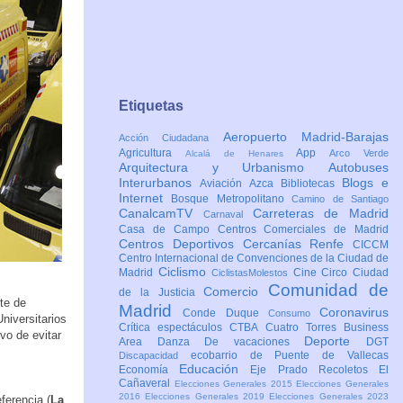
Etiquetas
Aeropuerto Madrid-Barajas
Acción Ciudadana
Agricultura
App
Arco Verde
Alcalá de Henares
Arquitectura y Urbanismo
Autobuses
Interurbanos
Blogs e
Aviación
Azca
Bibliotecas
Internet
Bosque Metropolitano
Camino de Santiago
CanalcamTV
Carreteras de Madrid
Carnaval
Casa de Campo
Centros Comerciales de Madrid
Centros Deportivos
Cercanías Renfe
CICCM
Centro Internacional de Convenciones de la Ciudad de
Ciclismo
Madrid
Cine
Circo
Ciudad
CiclistasMolestos
Comunidad de
Comercio
de la Justicia
te de
Madrid
Coronavirus
Conde Duque
Consumo
Universitarios
Crítica espectáculos
CTBA Cuatro Torres Business
vo de evitar
Deporte
Area
Danza
De vacaciones
DGT
ecobarrio de Puente de Vallecas
Discapacidad
Educación
Economía
Eje Prado Recoletos
El
Cañaveral
Elecciones Generales 2015
Elecciones Generales
2016
Elecciones Generales 2019
Elecciones Generales 2023
ferencia (
La