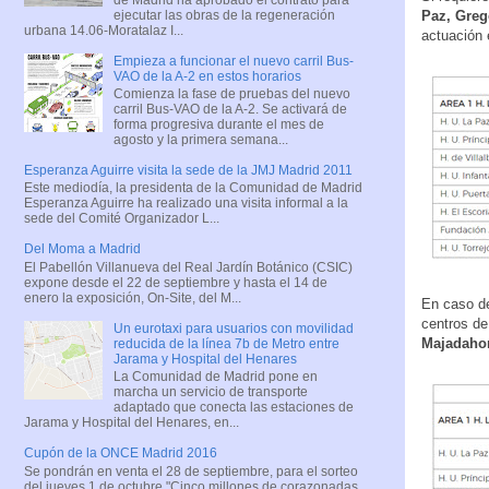
ejecutar las obras de la regeneración
Paz, Greg
urbana 14.06-Moratalaz I...
actuación e
Empieza a funcionar el nuevo carril Bus-
VAO de la A-2 en estos horarios
Comienza la fase de pruebas del nuevo
carril Bus-VAO de la A-2. Se activará de
forma progresiva durante el mes de
agosto y la primera semana...
Esperanza Aguirre visita la sede de la JMJ Madrid 2011
Este mediodía, la presidenta de la Comunidad de Madrid
Esperanza Aguirre ha realizado una visita informal a la
sede del Comité Organizador L...
Del Moma a Madrid
El Pabellón Villanueva del Real Jardín Botánico (CSIC)
expone desde el 22 de septiembre y hasta el 14 de
enero la exposición, On-Site, del M...
En caso d
centros de
Un eurotaxi para usuarios con movilidad
Majadaho
reducida de la línea 7b de Metro entre
Jarama y Hospital del Henares
La Comunidad de Madrid pone en
marcha un servicio de transporte
adaptado que conecta las estaciones de
Jarama y Hospital del Henares, en...
Cupón de la ONCE Madrid 2016
Se pondrán en venta el 28 de septiembre, para el sorteo
del jueves 1 de octubre "Cinco millones de corazonadas