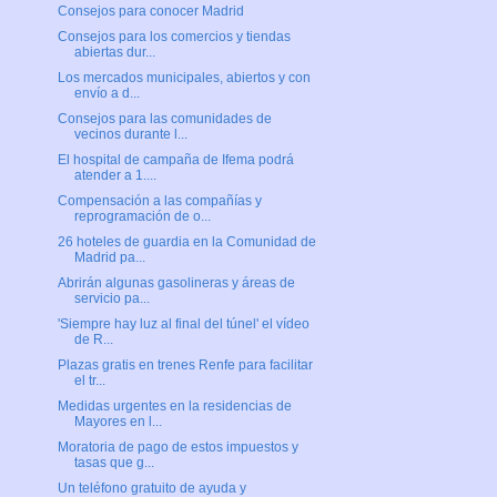
Consejos para conocer Madrid
Consejos para los comercios y tiendas
abiertas dur...
Los mercados municipales, abiertos y con
envío a d...
Consejos para las comunidades de
vecinos durante l...
El hospital de campaña de Ifema podrá
atender a 1....
Compensación a las compañías y
reprogramación de o...
26 hoteles de guardia en la Comunidad de
Madrid pa...
Abrirán algunas gasolineras y áreas de
servicio pa...
'Siempre hay luz al final del túnel' el vídeo
de R...
Plazas gratis en trenes Renfe para facilitar
el tr...
Medidas urgentes en la residencias de
Mayores en l...
Moratoria de pago de estos impuestos y
tasas que g...
Un teléfono gratuito de ayuda y