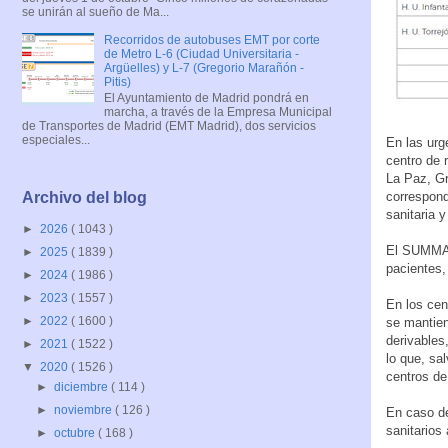
se unirán al sueño de Ma...
Recorridos de autobuses EMT por corte
de Metro L-6 (Ciudad Universitaria -
Argüelles) y L-7 (Gregorio Marañón -
Pitis)
El Ayuntamiento de Madrid pondrá en
marcha, a través de la Empresa Municipal
de Transportes de Madrid (EMT Madrid), dos servicios
especiales...
En las urg
centro de 
La Paz, Gr
corresponda
Archivo del blog
sanitaria y
►
2026
( 1043 )
El SUMMA 1
►
2025
( 1839 )
pacientes,
►
2024
( 1986 )
►
2023
( 1557 )
En los cen
►
2022
( 1600 )
se mantien
derivables
►
2021
( 1522 )
lo que, sa
▼
2020
( 1526 )
centros de
►
diciembre
( 114 )
►
noviembre
( 126 )
En caso de
sanitarios 
►
octubre
( 168 )