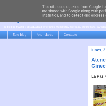
This site uses cookies from Google to 
are shared with Google along with per
es por madrid
statistics, and to detect and address 
El blog de Madrid y su actualidad, proyectos, transporte, movilidad, arquitectura, partici
Este blog
Anunciarse
Contacto
lunes, 
Atenc
Ginec
La Paz,