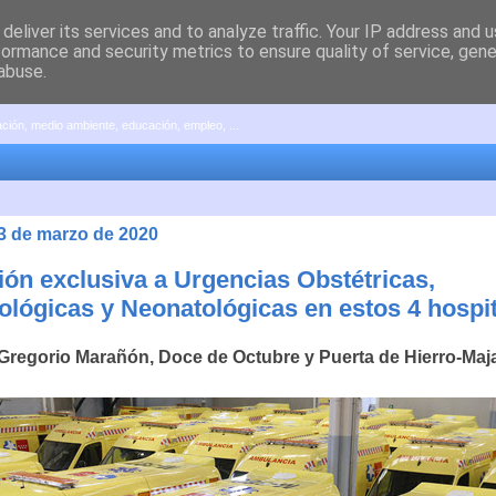
deliver its services and to analyze traffic. Your IP address and 
formance and security metrics to ensure quality of service, gen
abuse.
pación, medio ambiente, educación, empleo, ...
23 de marzo de 2020
ión exclusiva a Urgencias Obstétricas,
ológicas y Neonatológicas en estos 4 hospi
 Gregorio Marañón, Doce de Octubre y Puerta de Hierro-Ma