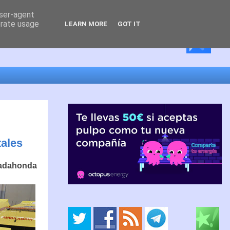
user-agent
erate usage
LEARN MORE
GOT IT
tales
jadahonda