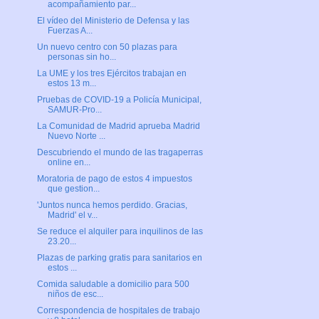
acompañamiento par...
El vídeo del Ministerio de Defensa y las
Fuerzas A...
Un nuevo centro con 50 plazas para
personas sin ho...
La UME y los tres Ejércitos trabajan en
estos 13 m...
Pruebas de COVID-19 a Policía Municipal,
SAMUR-Pro...
La Comunidad de Madrid aprueba Madrid
Nuevo Norte ...
Descubriendo el mundo de las tragaperras
online en...
Moratoria de pago de estos 4 impuestos
que gestion...
'Juntos nunca hemos perdido. Gracias,
Madrid' el v...
Se reduce el alquiler para inquilinos de las
23.20...
Plazas de parking gratis para sanitarios en
estos ...
Comida saludable a domicilio para 500
niños de esc...
Correspondencia de hospitales de trabajo