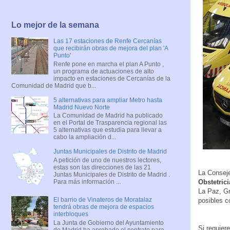
Lo mejor de la semana
Las 17 estaciones de Renfe Cercanías
que recibirán obras de mejora del plan 'A
Punto'
Renfe pone en marcha el plan A Punto ,
un programa de actuaciones de alto
impacto en estaciones de Cercanías de la
Comunidad de Madrid que b...
5 alternativas para ampliar Metro hasta
Madrid Nuevo Norte
La Comunidad de Madrid ha publicado
en el Portal de Trasparencia regional las
5 alternativas que estudia para llevar a
cabo la ampliación d...
Juntas Municipales de Distrito de Madrid
A petición de uno de nuestros lectores,
estas son las direcciones de las 21
La Conseje
Juntas Municipales de Distrito de Madrid .
Para más información ...
Obstetric
La Paz, Gr
El barrio de Vinateros de Moratalaz
posibles c
tendrá obras de mejora de espacios
interbloques
La Junta de Gobierno del Ayuntamiento
Si requier
de Madrid ha aprobado el contrato para