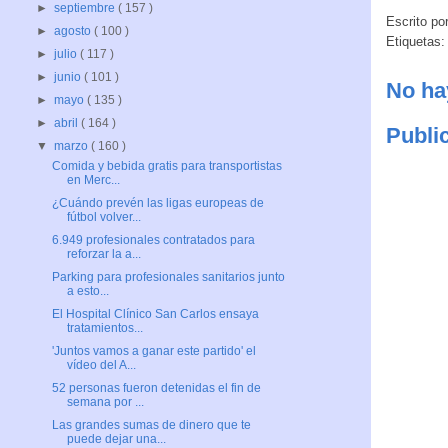
►
septiembre
( 157 )
Escrito po
►
agosto
( 100 )
Etiquetas
►
julio
( 117 )
►
junio
( 101 )
No ha
►
mayo
( 135 )
►
abril
( 164 )
Publi
▼
marzo
( 160 )
Comida y bebida gratis para transportistas
en Merc...
¿Cuándo prevén las ligas europeas de
fútbol volver...
6.949 profesionales contratados para
reforzar la a...
Parking para profesionales sanitarios junto
a esto...
El Hospital Clínico San Carlos ensaya
tratamientos...
'Juntos vamos a ganar este partido' el
vídeo del A...
52 personas fueron detenidas el fin de
semana por ...
Las grandes sumas de dinero que te
puede dejar una...