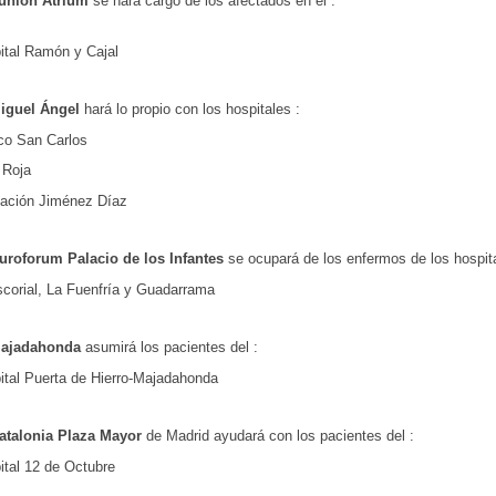
lunion Atrium
se hará cargo de los afectados en el :
ital Ramón y Cajal
Miguel Ángel
hará lo propio con los hospitales :
ico San Carlos
 Roja
ación Jiménez Díaz
uroforum Palacio de los Infantes
se ocupará de los enfermos de los hospita
scorial, La Fuenfría y Guadarrama
Majadahonda
asumirá los pacientes del :
ital Puerta de Hierro-Majadahonda
atalonia Plaza Mayor
de Madrid ayudará con los pacientes del :
ital 12 de Octubre