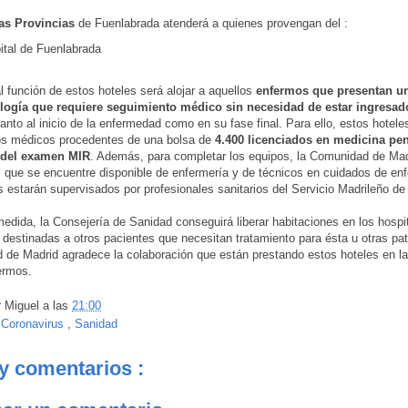
as Provincias
de Fuenlabrada atenderá a quienes provengan del :
ital de Fuenlabrada
al función de estos hoteles será alojar a aquellos
enfermos que presentan u
logía que requiere seguimiento médico sin necesidad de estar ingresad
tanto al inicio de la enfermedad como en su fase final. Para ello, estos hotel
os médicos procedentes de una bolsa de
4.400 licenciados en medicina pe
 del examen MIR
. Además, para completar los equipos, la Comunidad de Madr
l que se encuentre disponible de enfermería y de técnicos en cuidados de enf
s estarán supervisados por profesionales sanitarios del Servicio Madrileño de
edida, la Consejería de Sanidad conseguirá liberar habitaciones en los hospi
 destinadas a otros pacientes que necesitan tratamiento para ésta u otras pat
de Madrid agradece la colaboración que están prestando estos hoteles en la
ermos.
r
Miguel
a las
21:00
:
Coronavirus
,
Sanidad
y comentarios :