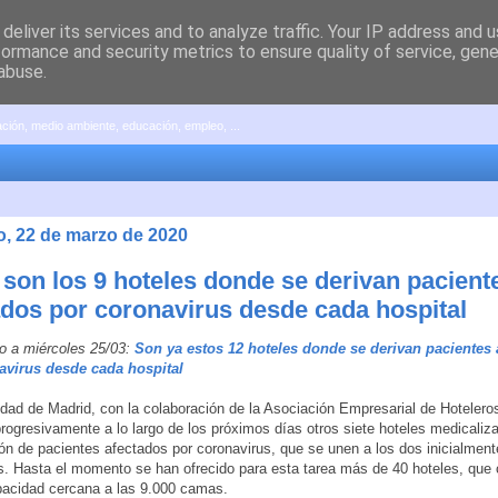
deliver its services and to analyze traffic. Your IP address and 
formance and security metrics to ensure quality of service, gen
abuse.
pación, medio ambiente, educación, empleo, ...
, 22 de marzo de 2020
 son los 9 hoteles donde se derivan pacient
ados por coronavirus desde cada hospital
o a miércoles 25/03:
Son ya estos 12 hoteles donde se derivan pacientes 
avirus desde cada hospital
ad de Madrid, con la colaboración de la Asociación Empresarial de Hotelero
 progresivamente a lo largo de los próximos días otros siete hoteles medicaliz
ón de pacientes afectados por coronavirus, que se unen a los dos inicialment
. Hasta el momento se han ofrecido para esta tarea más de 40 hoteles, que
pacidad cercana a las 9.000 camas.