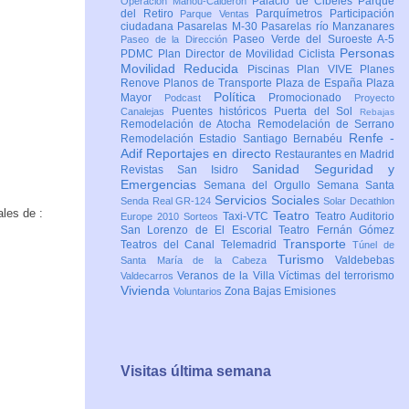
Palacio de Cibeles
Parque
Operación Mahou-Calderón
del Retiro
Parquímetros
Participación
Parque Ventas
ciudadana
Pasarelas M-30
Pasarelas río Manzanares
Paseo Verde del Suroeste A-5
Paseo de la Dirección
Personas
PDMC Plan Director de Movilidad Ciclista
Movilidad Reducida
Piscinas
Plan VIVE
Planes
Renove
Planos de Transporte
Plaza de España
Plaza
Política
Mayor
Promocionado
Podcast
Proyecto
Puentes históricos
Puerta del Sol
Canalejas
Rebajas
Remodelación de Atocha
Remodelación de Serrano
Renfe -
Remodelación Estadio Santiago Bernabéu
Adif
Reportajes en directo
Restaurantes en Madrid
Sanidad
Seguridad y
Revistas
San Isidro
Emergencias
Semana del Orgullo
Semana Santa
Servicios Sociales
Senda Real GR-124
Solar Decathlon
les de :
Teatro
Taxi-VTC
Teatro Auditorio
Europe 2010
Sorteos
San Lorenzo de El Escorial
Teatro Fernán Gómez
Transporte
Teatros del Canal
Telemadrid
Túnel de
Turismo
Valdebebas
Santa María de la Cabeza
Veranos de la Villa
Víctimas del terrorismo
Valdecarros
Vivienda
Zona Bajas Emisiones
Voluntarios
Visitas última semana