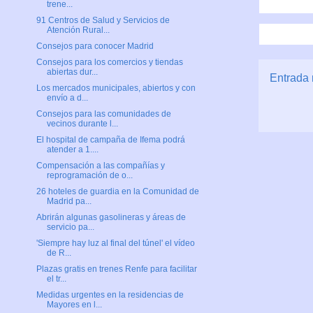
trene...
91 Centros de Salud y Servicios de
Atención Rural...
Consejos para conocer Madrid
Consejos para los comercios y tiendas
abiertas dur...
Entrada 
Los mercados municipales, abiertos y con
envío a d...
Consejos para las comunidades de
vecinos durante l...
El hospital de campaña de Ifema podrá
atender a 1....
Compensación a las compañías y
reprogramación de o...
26 hoteles de guardia en la Comunidad de
Madrid pa...
Abrirán algunas gasolineras y áreas de
servicio pa...
'Siempre hay luz al final del túnel' el vídeo
de R...
Plazas gratis en trenes Renfe para facilitar
el tr...
Medidas urgentes en la residencias de
Mayores en l...