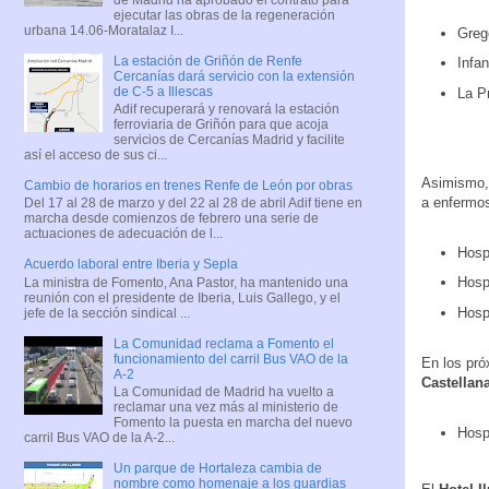
ejecutar las obras de la regeneración
urbana 14.06-Moratalaz I...
Greg
La estación de Griñón de Renfe
Infa
Cercanías dará servicio con la extensión
de C-5 a Illescas
La P
Adif recuperará y renovará la estación
ferroviaria de Griñón para que acoja
servicios de Cercanías Madrid y facilite
así el acceso de sus ci...
Asimismo, 
Cambio de horarios en trenes Renfe de León por obras
a enfermos
Del 17 al 28 de marzo y del 22 al 28 de abril Adif tiene en
marcha desde comienzos de febrero una serie de
actuaciones de adecuación de l...
Hospi
Acuerdo laboral entre Iberia y Sepla
Hospi
La ministra de Fomento, Ana Pastor, ha mantenido una
reunión con el presidente de Iberia, Luis Gallego, y el
Hosp
jefe de la sección sindical ...
La Comunidad reclama a Fomento el
funcionamiento del carril Bus VAO de la
En los pró
A-2
Castellan
La Comunidad de Madrid ha vuelto a
reclamar una vez más al ministerio de
Fomento la puesta en marcha del nuevo
Hosp
carril Bus VAO de la A-2...
Un parque de Hortaleza cambia de
nombre como homenaje a los guardias