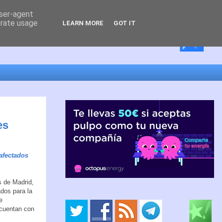
user-agent
erate usage
LEARN MORE
GOT IT
es
afectados
s de Madrid,
ados para la
e
 cuentan con