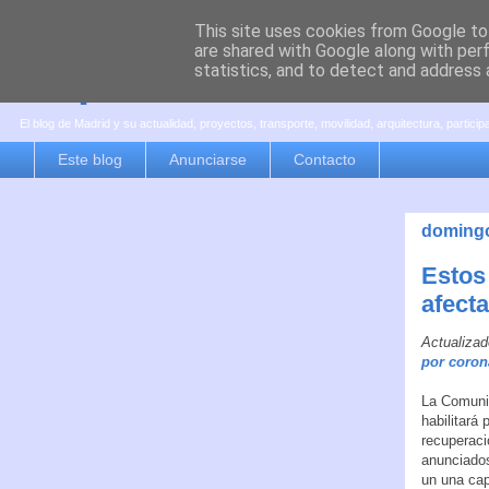
This site uses cookies from Google to 
are shared with Google along with per
es por madrid
statistics, and to detect and address 
El blog de Madrid y su actualidad, proyectos, transporte, movilidad, arquitectura, partici
Este blog
Anunciarse
Contacto
domingo
Estos
afect
Actualizad
por coron
La Comunid
habilitará
recuperaci
anunciados
un una ca