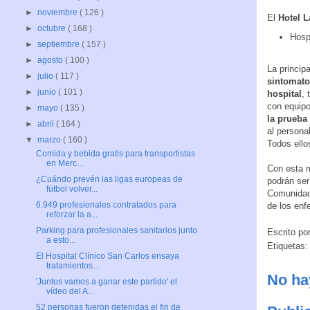
►
noviembre
( 126 )
El
Hotel L
►
octubre
( 168 )
Hosp
►
septiembre
( 157 )
►
agosto
( 100 )
La princip
►
julio
( 117 )
sintomato
►
junio
( 101 )
hospital
, 
con equip
►
mayo
( 135 )
la prueba
►
abril
( 164 )
al persona
▼
marzo
( 160 )
Todos ello
Comida y bebida gratis para transportistas
en Merc...
Con esta m
¿Cuándo prevén las ligas europeas de
podrán ser
fútbol volver...
Comunidad 
6.949 profesionales contratados para
de los enf
reforzar la a...
Parking para profesionales sanitarios junto
Escrito po
a esto...
Etiquetas
El Hospital Clínico San Carlos ensaya
tratamientos...
No ha
'Juntos vamos a ganar este partido' el
vídeo del A...
52 personas fueron detenidas el fin de