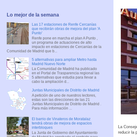
Lo mejor de la semana
Las 17 estaciones de Renfe Cercanías
que recibirán obras de mejora del plan 'A
Punto'
Renfe pone en marcha el plan A Punto ,
un programa de actuaciones de alto
impacto en estaciones de Cercanías de la
Comunidad de Madrid que b...
5 alternativas para ampliar Metro hasta
Madrid Nuevo Norte
La Comunidad de Madrid ha publicado
en el Portal de Trasparencia regional las
5 alternativas que estudia para llevar a
cabo la ampliación d...
Juntas Municipales de Distrito de Madrid
A petición de uno de nuestros lectores,
estas son las direcciones de las 21
Juntas Municipales de Distrito de Madrid .
Para más información ...
El barrio de Vinateros de Moratalaz
tendrá obras de mejora de espacios
La Conseje
interbloques
reducir la
La Junta de Gobierno del Ayuntamiento
de Madrid ha aprobado el contrato para