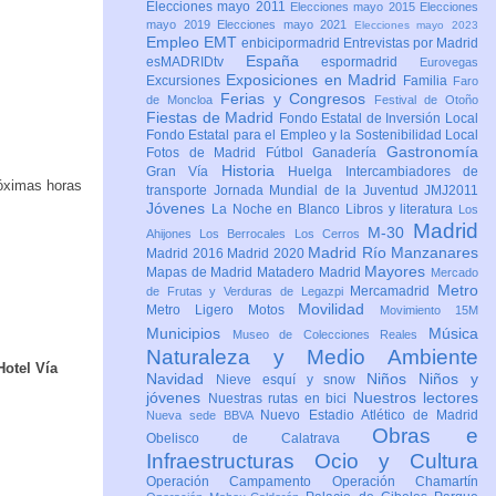
Elecciones mayo 2011
Elecciones mayo 2015
Elecciones
mayo 2019
Elecciones mayo 2021
Elecciones mayo 2023
Empleo
EMT
enbicipormadrid
Entrevistas por Madrid
España
esMADRIDtv
espormadrid
Eurovegas
Exposiciones en Madrid
Excursiones
Familia
Faro
Ferias y Congresos
de Moncloa
Festival de Otoño
Fiestas de Madrid
Fondo Estatal de Inversión Local
Fondo Estatal para el Empleo y la Sostenibilidad Local
Gastronomía
Fotos de Madrid
Fútbol
Ganadería
Historia
Gran Vía
Huelga
Intercambiadores de
róximas horas
transporte
Jornada Mundial de la Juventud JMJ2011
Jóvenes
La Noche en Blanco
Libros y literatura
Los
Madrid
M-30
Ahijones
Los Berrocales
Los Cerros
Madrid Río Manzanares
Madrid 2016
Madrid 2020
Mayores
Mapas de Madrid
Matadero Madrid
Mercado
Metro
Mercamadrid
de Frutas y Verduras de Legazpi
Movilidad
Metro Ligero
Motos
Movimiento 15M
Municipios
Música
Museo de Colecciones Reales
Naturaleza y Medio Ambiente
Hotel Vía
Navidad
Niños
Niños y
Nieve esquí y snow
jóvenes
Nuestros lectores
Nuestras rutas en bici
Nuevo Estadio Atlético de Madrid
Nueva sede BBVA
Obras e
Obelisco de Calatrava
Infraestructuras
Ocio y Cultura
Operación Campamento
Operación Chamartín