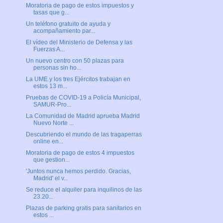
Moratoria de pago de estos impuestos y
tasas que g...
Un teléfono gratuito de ayuda y
acompañamiento par...
El vídeo del Ministerio de Defensa y las
Fuerzas A...
Un nuevo centro con 50 plazas para
personas sin ho...
La UME y los tres Ejércitos trabajan en
estos 13 m...
Pruebas de COVID-19 a Policía Municipal,
SAMUR-Pro...
La Comunidad de Madrid aprueba Madrid
Nuevo Norte ...
Descubriendo el mundo de las tragaperras
online en...
Moratoria de pago de estos 4 impuestos
que gestion...
'Juntos nunca hemos perdido. Gracias,
Madrid' el v...
Se reduce el alquiler para inquilinos de las
23.20...
Plazas de parking gratis para sanitarios en
estos ...