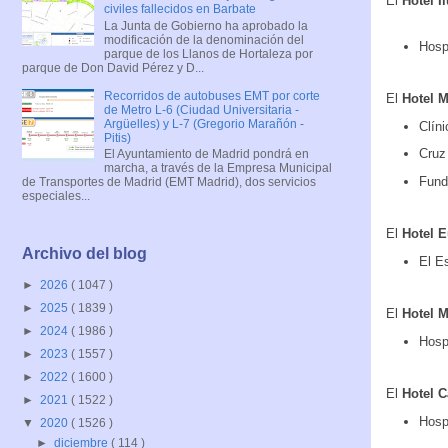
El
Hotel I
civiles fallecidos en Barbate
La Junta de Gobierno ha aprobado la
modificación de la denominación del
Hosp
parque de los Llanos de Hortaleza por
parque de Don David Pérez y D...
Recorridos de autobuses EMT por corte
El
Hotel 
de Metro L-6 (Ciudad Universitaria -
Argüelles) y L-7 (Gregorio Marañón -
Clín
Pitis)
Cruz
El Ayuntamiento de Madrid pondrá en
marcha, a través de la Empresa Municipal
Fund
de Transportes de Madrid (EMT Madrid), dos servicios
especiales...
El
Hotel
E
Archivo del blog
El E
►
2026
( 1047 )
►
2025
( 1839 )
El
Hotel 
►
2024
( 1986 )
Hosp
►
2023
( 1557 )
►
2022
( 1600 )
El
Hotel
C
►
2021
( 1522 )
Hosp
▼
2020
( 1526 )
►
diciembre
( 114 )