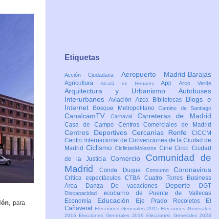
Etiquetas
Aeropuerto Madrid-Barajas
Acción Ciudadana
Agricultura
App
Arco Verde
Alcalá de Henares
Arquitectura y Urbanismo
Autobuses
Interurbanos
Blogs e
Aviación
Azca
Bibliotecas
Internet
Bosque Metropolitano
Camino de Santiago
CanalcamTV
Carreteras de Madrid
Carnaval
Casa de Campo
Centros Comerciales de Madrid
Centros Deportivos
Cercanías Renfe
CICCM
Centro Internacional de Convenciones de la Ciudad de
Ciclismo
Madrid
Cine
Circo
Ciudad
CiclistasMolestos
Comunidad de
Comercio
de la Justicia
Madrid
Coronavirus
Conde Duque
Consumo
Crítica espectáculos
CTBA Cuatro Torres Business
Deporte
Area
Danza
De vacaciones
DGT
ecobarrio de Puente de Vallecas
Discapacidad
Educación
Economía
Eje Prado Recoletos
El
lón
, para
Cañaveral
Elecciones Generales 2015
Elecciones Generales
2016
Elecciones Generales 2019
Elecciones Generales 2023