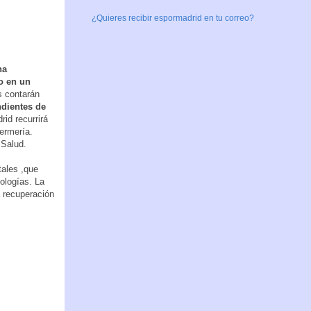
¿Quieres recibir espormadrid en tu correo?
na
o en un
es contarán
ndientes de
id recurrirá
ermería.
 Salud.
tales ,que
ologías. La
 recuperación